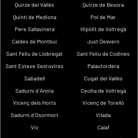
Quirze del Vallès
Quirze de Besora
Quintí de Mediona
Pol de Mar
Pere Sallavinera
Hipòlit de Voltregà
Caldes de Montbui
Just Desvern
Sant Feliu de Llobregat
Sant Feliu de Codines
Sant Esteve Sesrovires
Palautordera
Sabadell
Cugat del Vallès
Sadurní d´Anoia
Cecília de Voltregà
Vicenç dels Horts
Vicenç de Torelló
Sadurní d´Osormort
Vilada
Vic
Calaf