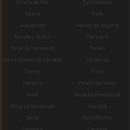
Pineda de Mar
Castellbisbal
Alpens
Alella
Aiguafreda
Aguilar de Segarra
Torrelles de Foix
Torrelavit
Torre de Claramunt
Torelló
Santa Coloma de Cervelló
Casserres
Carme
Piera
Perafita
Parets del Vallès
Gavà
Olesa de Montserrat
Olesa de Bonesvalls
Olèrdola
dena
Castelldefels
Castellcir
Cardona