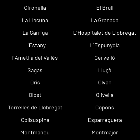
Gironella
El Brull
La Llacuna
La Granada
La Garriga
L´Hospitalet de Llobregat
L´Estany
L´Espunyola
l´Ametlla del Vallès
Cervelló
Sagàs
Lluçà
Orís
Olvan
Olost
Olivella
Torrelles de Llobregat
Copons
Collsuspina
Esparreguera
Montmaneu
Montmajor