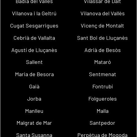
Badia del Vallès
Vilassar de Dalt
Vilanova i la Geltrú
Vilanova del Vallès
Cugat Sesgarrigues
Vicenç de Montalt
Cebrià de Vallalta
Sant Boi de Lluçanès
Agustí de Lluçanès
Adrià de Besòs
Sallent
Mataró
Maria de Besora
Sentmenat
Gaià
Fontrubí
Jorba
Folgueroles
Manlleu
Malla
Malgrat de Mar
Santpedor
Santa Susanna
Perpètua de Mogoda