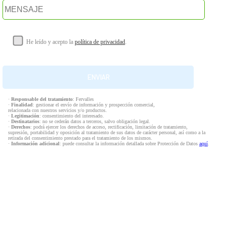
He leído y acepto la
política de privacidad
.
·
Responsable del tratamiento
: Fervalles
·
Finalidad
: gestionar el envío de información y prospección comercial,
relacionada con nuestros servicios y/o productos.
·
Legitimación
: consentimiento del interesado.
·
Destinatarios
: no se cederán datos a terceros, salvo obligación legal.
·
Derechos
: podrá ejercer los derechos de acceso, rectificación, limitación de tratamiento,
supresión, portabilidad y oposición al tratamiento de sus datos de carácter personal, así como a la
retirada del consentimiento prestado para el tratamiento de los mismos.
·
Información adicional
: puede consultar la información detallada sobre Protección de Datos
aquí
.