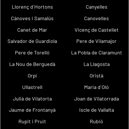
Llorenç d´Hortons
Canyelles
Cànoves i Samalús
Canovelles
Canet de Mar
Vicenç de Castellet
Salvador de Guardiola
Pere de Vilamajor
Pere de Torelló
La Pobla de Claramunt
La Nou de Berguedà
La Llagosta
Orpí
Oristà
Ullastrell
Maria d´Oló
Julià de Vilatorta
Joan de Vilatorrada
Jaume de Frontanyà
Iscle de Vallalta
Rupit i Pruit
Rubió