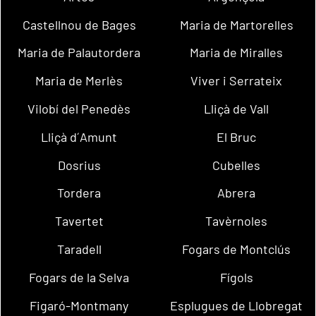
Castellnou de Bages
Maria de Martorelles
Maria de Palautordera
Maria de Miralles
Maria de Merlès
Viver i Serrateix
Vilobí del Penedès
Lliçà de Vall
Lliçà d´Amunt
El Bruc
Dosrius
Cubelles
Tordera
Abrera
Tavertet
Tavèrnoles
Taradell
Fogars de Montclús
Fogars de la Selva
Fígols
Figaró-Montmany
Esplugues de Llobregat