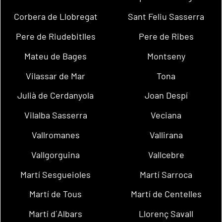
Corbera de Llobregat
Sant Feliu Sasserra
Pere de Riudebitlles
Pere de Ribes
Mateu de Bages
Montseny
Vilassar de Mar
Tona
Julià de Cerdanyola
Joan Despí
Vilalba Sasserra
Veciana
Vallromanes
Vallirana
Vallgorguina
Vallcebre
Martí Sesgueioles
Martí Sarroca
Martí de Tous
Martí de Centelles
Martí d´Albars
Llorenç Savall