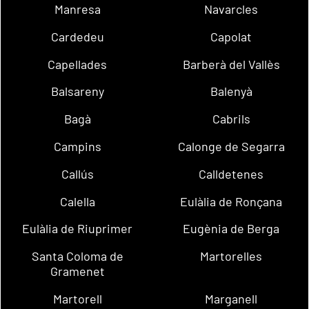
Manresa
Navarcles
Cardedeu
Capolat
Capellades
Barberà del Vallès
Balsareny
Balenyà
Bagà
Cabrils
Campins
Calonge de Segarra
Callús
Calldetenes
Calella
Eulàlia de Ronçana
Eulàlia de Riuprimer
Eugènia de Berga
Santa Coloma de
Martorelles
Gramenet
Martorell
Marganell