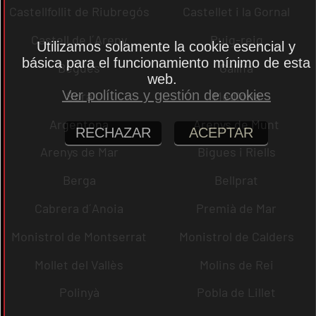
Castellfollit de Riubregós
Castellet i la Gornal
Castell de l´Areny
Puig-reig
Utilizamos solamente la cookie esencial y
básica para el funcionamiento mínimo de esta
Begues
Gallifa
web.
Ver políticas y gestión de cookies
Sora
Mediona
Argentona
Arenys de Munt
RECHAZAR
ACEPTAR
Arenys de Mar
Bigues i Riells
Berga
Bellprat
Cabrera d´Anoia
Premià de Mar
Monistrol de Montserrat
Monistrol de Calders
Mollet del Vallès
Molins de Rei
Polinyà
Pobla de Lillet