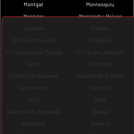
Montgat
Montesquiu
Montclar
Montcada i Reixac
Igualada
Collbató
El Pla del Penedès
El Masnou
Els Hostalets de Pierola
El Prat de Llobregat
Cercs
Centelles
Castellví de Rosanes
Castellví de la Marca
Castellterçol
Castellolí
rrius
Gurb
Guardiola de Berguedà
Gualba
Granollers
Granera