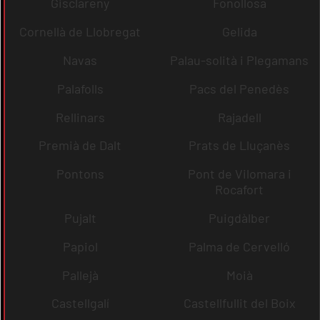
Gisclareny
Fonollosa
Cornellà de Llobregat
Gelida
Navas
Palau-solità i Plegamans
Palafolls
Pacs del Penedès
Rellinars
Rajadell
Premià de Dalt
Prats de Lluçanès
Pontons
Pont de Vilomara i
Rocafort
Pujalt
Puigdàlber
Papiol
Palma de Cervelló
Pallejà
Moià
Castellgalí
Castellfullit del Boix