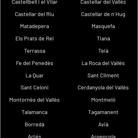
Castellbell i el Vilar
Castellar del Vallès
Castellar del Riu
Castellar de n´Hug
Matadepera
Masquefa
Els Prats de Rei
Tiana
Terrassa
Teià
Fe del Penedès
La Roca del Vallès
La Quar
Sant Climent
Sant Celoni
Cerdanyola del Vallès
Montornès del Vallès
Montmeló
Talamanca
Tagamanent
Borredà
Avià
Artés
Argençola