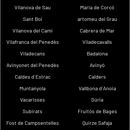
Vilanova de Sau
Maria de Corcó
Sant Boi
artomeu del Grau
Vilanova del Camí
Cabrera de Mar
Vilafranca del Penedès
Viladecavalls
Viladecans
Badalona
Avinyonet del Penedès
Avinyó
Caldes d´Estrac
Calders
Muntanyola
Vallbona d´Anoia
Vacarisses
Súria
Subirats
Fruitós de Bages
Fost de Campsentelles
Quirze Safaja