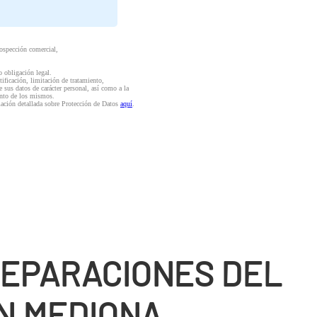
rospección comercial,
o obligación legal.
ctificación, limitación de tratamiento,
e sus datos de carácter personal, así como a la
iento de los mismos.
mación detallada sobre Protección de Datos
aquí
.
REPARACIONES DEL
N MEDIONA