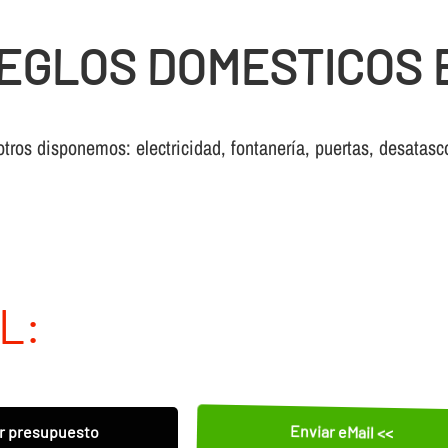
EGLOS DOMESTICOS 
otros disponemos: electricidad, fontanería, puertas, desatasc
L:
Enviar eMail <<
r presupuesto