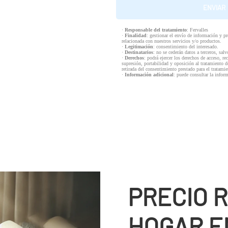
·
Responsable del tratamiento
: Fervalles
·
Finalidad
: gestionar el envío de información y p
relacionada con nuestros servicios y/o productos.
·
Legitimación
: consentimiento del interesado.
·
Destinatarios
: no se cederán datos a terceros, salv
·
Derechos
: podrá ejercer los derechos de acceso, re
supresión, portabilidad y oposición al tratamiento d
retirada del consentimiento prestado para el tratam
·
Información adicional
: puede consultar la infor
PRECIO 
HOGAR E