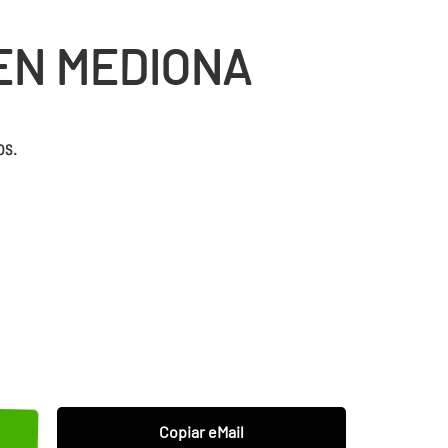
EN MEDIONA
os.
Copiar eMail