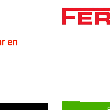
r en
E