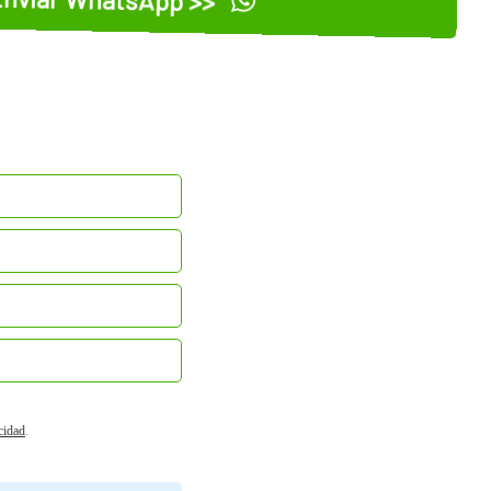
acidad
.