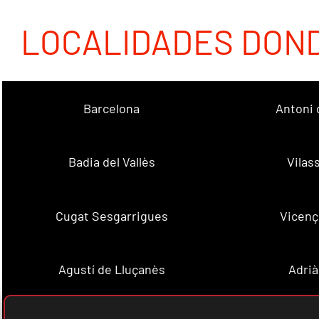
LOCALIDADES DON
Barcelona
Antoni 
Badia del Vallès
Vilas
Cugat Sesgarrigues
Vicenç
Agustí de Lluçanès
Adrià