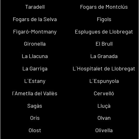
Taradell
Fogars de Montclús
Fogars de la Selva
Fígols
Figaró-Montmany
Esplugues de Llobregat
Gironella
El Brull
La Llacuna
La Granada
La Garriga
L´Hospitalet de Llobregat
L´Estany
L´Espunyola
l´Ametlla del Vallès
Cervelló
Sagàs
Lluçà
Orís
Olvan
Olost
Olivella