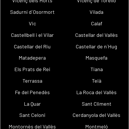
Vicenç dels Horts
Vicenç de Torelló
Sadurní d´Osormort
Vilada
Vic
Calaf
Castellbell i el Vilar
Castellar del Vallès
Castellar del Riu
Castellar de n´Hug
Matadepera
Masquefa
Els Prats de Rei
Tiana
Terrassa
Teià
Fe del Penedès
La Roca del Vallès
La Quar
Sant Climent
Sant Celoni
Cerdanyola del Vallès
Montornès del Vallès
Montmeló