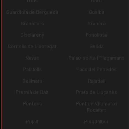
rrius
Gurb
Guardiola de Berguedà
Gualba
Granollers
Granera
Gisclareny
Fonollosa
Cornellà de Llobregat
Gelida
Navas
Palau-solità i Plegamans
Palafolls
Pacs del Penedès
Rellinars
Rajadell
Premià de Dalt
Prats de Lluçanès
Pontons
Pont de Vilomara i
Rocafort
Pujalt
Puigdàlber