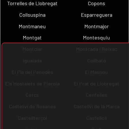
Torrelles de Llobregat
Copons
Collsuspina
Esparreguera
Montmaneu
Montmajor
Montgat
Montesquiu
Montclar
Montcada i Reixac
Igualada
Collbató
El Pla del Penedès
El Masnou
Els Hostalets de Pierola
El Prat de Llobregat
Cercs
Centelles
Castellví de Rosanes
Castellví de la Marca
Castellterçol
Castellolí