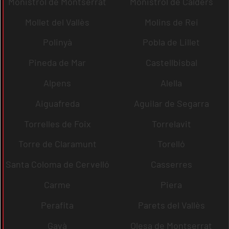
Monistrol de Montserrat
Monistrol de Calders
Mollet del Vallès
Molins de Rei
Polinyà
Pobla de Lillet
Pineda de Mar
Castellbisbal
Alpens
Alella
Aiguafreda
Aguilar de Segarra
Torrelles de Foix
Torrelavit
Torre de Claramunt
Torelló
Santa Coloma de Cervelló
Casserres
Carme
Piera
Perafita
Parets del Vallès
Gavà
Olesa de Montserrat