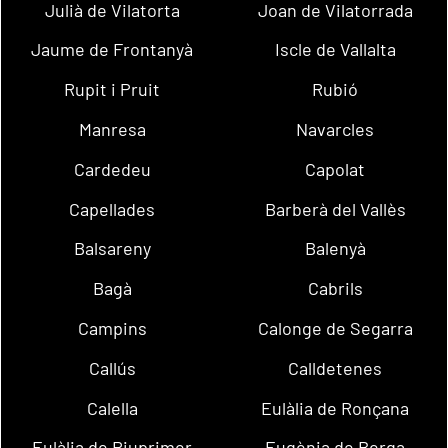
Julià de Vilatorta
Joan de Vilatorrada
Jaume de Frontanyà
Iscle de Vallalta
Rupit i Pruit
Rubió
Manresa
Navarcles
Cardedeu
Capolat
Capellades
Barberà del Vallès
Balsareny
Balenyà
Bagà
Cabrils
Campins
Calonge de Segarra
Callús
Calldetenes
Calella
Eulàlia de Ronçana
Eulàlia de Riuprimer
Eugènia de Berga