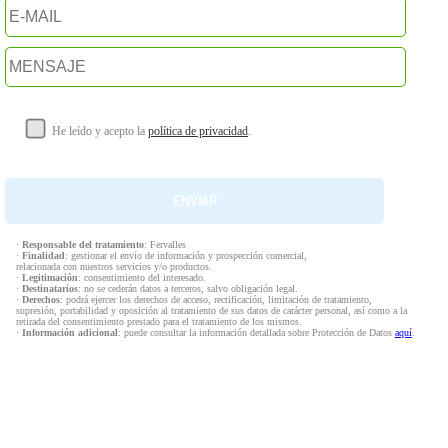
He leído y acepto la
política de privacidad
.
·
Responsable del tratamiento
: Fervalles
·
Finalidad
: gestionar el envío de información y prospección comercial,
relacionada con nuestros servicios y/o productos.
·
Legitimación
: consentimiento del interesado.
·
Destinatarios
: no se cederán datos a terceros, salvo obligación legal.
·
Derechos
: podrá ejercer los derechos de acceso, rectificación, limitación de tratamiento,
supresión, portabilidad y oposición al tratamiento de sus datos de carácter personal, así como a la
retirada del consentimiento prestado para el tratamiento de los mismos.
·
Información adicional
: puede consultar la información detallada sobre Protección de Datos
aquí
.