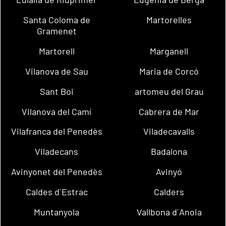
Santa Coloma de
Martorelles
Gramenet
Martorell
Marganell
Vilanova de Sau
Maria de Corcó
Sant Boi
artomeu del Grau
Vilanova del Camí
Cabrera de Mar
Vilafranca del Penedès
Viladecavalls
Viladecans
Badalona
Avinyonet del Penedès
Avinyó
Caldes d´Estrac
Calders
Muntanyola
Vallbona d´Anoia