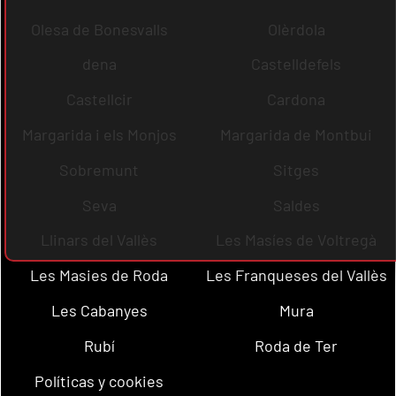
Olesa de Bonesvalls
Olèrdola
dena
Castelldefels
Castellcir
Cardona
Margarida i els Monjos
Margarida de Montbui
Sobremunt
Sitges
Seva
Saldes
Llinars del Vallès
Les Masíes de Voltregà
Les Masies de Roda
Les Franqueses del Vallès
Les Cabanyes
Mura
Rubí
Roda de Ter
Políticas y cookies