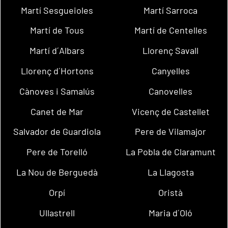
Martí Sesgueioles
Martí Sarroca
Martí de Tous
Martí de Centelles
Martí d´Albars
Llorenç Savall
Llorenç d´Hortons
Canyelles
Cànoves i Samalús
Canovelles
Canet de Mar
Vicenç de Castellet
Salvador de Guardiola
Pere de Vilamajor
Pere de Torelló
La Pobla de Claramunt
La Nou de Berguedà
La Llagosta
Orpí
Oristà
Ullastrell
Maria d´Oló