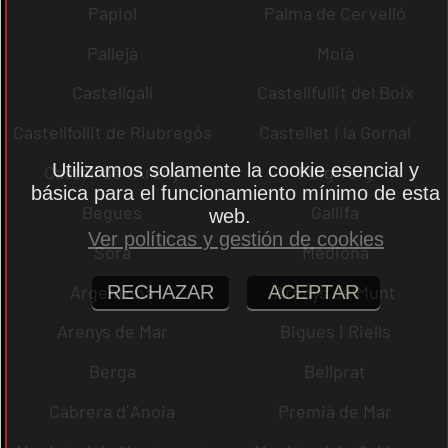
Papiol
Palma de Cervelló
Pallejà
Moià
Castellgalí
Castellfullit del Boix
Castellfollit de Riubregós
Castellet i la Gornal
Utilizamos solamente la cookie esencial y
Castell de l´Areny
Puig-reig
básica para el funcionamiento mínimo de esta
Begues
Gallifa
web.
Ver políticas y gestión de cookies
Sora
Mediona
Argentona
Arenys de Munt
RECHAZAR
ACEPTAR
Arenys de Mar
Bigues i Riells
Berga
Bellprat
Cabrera d´Anoia
Premià de Mar