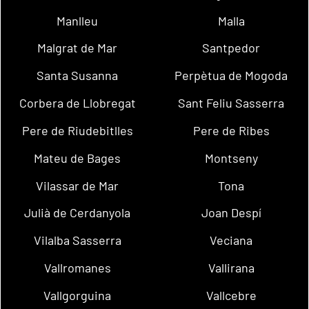
Manlleu
Malla
Malgrat de Mar
Santpedor
Santa Susanna
Perpètua de Mogoda
Corbera de Llobregat
Sant Feliu Sasserra
Pere de Riudebitlles
Pere de Ribes
Mateu de Bages
Montseny
Vilassar de Mar
Tona
Julià de Cerdanyola
Joan Despí
Vilalba Sasserra
Veciana
Vallromanes
Vallirana
Vallgorguina
Vallcebre