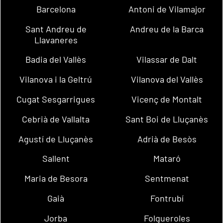
Barcelona
Antoni de Vilamajor
Sant Andreu de
Andreu de la Barca
Llavaneres
Badia del Vallès
Vilassar de Dalt
Vilanova i la Geltrú
Vilanova del Vallès
Cugat Sesgarrigues
Vicenç de Montalt
Cebrià de Vallalta
Sant Boi de Lluçanès
Agustí de Lluçanès
Adrià de Besòs
Sallent
Mataró
Maria de Besora
Sentmenat
Gaià
Fontrubí
Jorba
Folgueroles