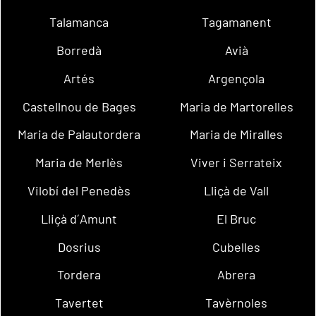
Talamanca
Tagamanent
Borredà
Avià
Artés
Argençola
Castellnou de Bages
Maria de Martorelles
Maria de Palautordera
Maria de Miralles
Maria de Merlès
Viver i Serrateix
Vilobí del Penedès
Lliçà de Vall
Lliçà d´Amunt
El Bruc
Dosrius
Cubelles
Tordera
Abrera
Tavertet
Tavèrnoles