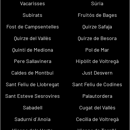
Vacarisses
Súria
Subirats
Fruitós de Bages
Fost de Campsentelles
Quirze Safaja
Quirze del Vallès
Quirze de Besora
Quintí de Mediona
Pol de Mar
Pere Sallavinera
Hipòlit de Voltregà
Caldes de Montbui
Just Desvern
Sant Feliu de Llobregat
Sant Feliu de Codines
Sant Esteve Sesrovires
Palautordera
Sabadell
Cugat del Vallès
Sadurní d´Anoia
Cecília de Voltregà