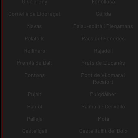
Gisclareny
Fonollosa
Cornellà de Llobregat
Gelida
Navas
Palau-solità i Plegamans
Palafolls
Pacs del Penedès
Rellinars
Rajadell
Premià de Dalt
Prats de Lluçanès
Pontons
Pont de Vilomara i
Rocafort
Pujalt
Puigdàlber
Papiol
Palma de Cervelló
Pallejà
Moià
Castellgalí
Castellfullit del Boix