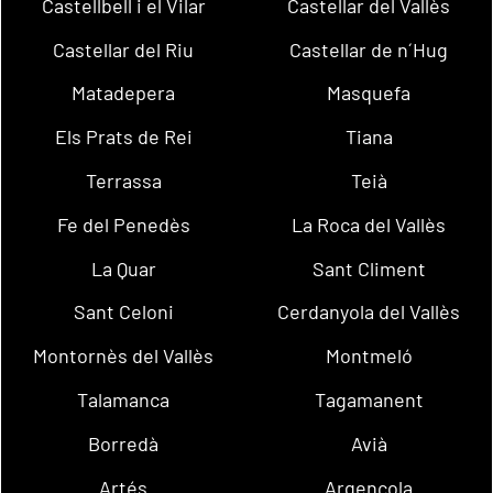
Castellbell i el Vilar
Castellar del Vallès
Castellar del Riu
Castellar de n´Hug
Matadepera
Masquefa
Els Prats de Rei
Tiana
Terrassa
Teià
Fe del Penedès
La Roca del Vallès
La Quar
Sant Climent
Sant Celoni
Cerdanyola del Vallès
Montornès del Vallès
Montmeló
Talamanca
Tagamanent
Borredà
Avià
Artés
Argençola