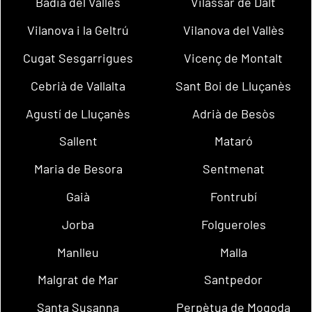
Badia del Vallès
Vilassar de Dalt
Vilanova i la Geltrú
Vilanova del Vallès
Cugat Sesgarrigues
Vicenç de Montalt
Cebrià de Vallalta
Sant Boi de Lluçanès
Agustí de Lluçanès
Adrià de Besòs
Sallent
Mataró
Maria de Besora
Sentmenat
Gaià
Fontrubí
Jorba
Folgueroles
Manlleu
Malla
Malgrat de Mar
Santpedor
Santa Susanna
Perpètua de Mogoda