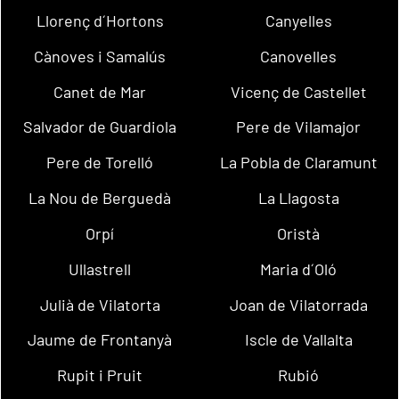
Llorenç d´Hortons
Canyelles
Cànoves i Samalús
Canovelles
Canet de Mar
Vicenç de Castellet
Salvador de Guardiola
Pere de Vilamajor
Pere de Torelló
La Pobla de Claramunt
La Nou de Berguedà
La Llagosta
Orpí
Oristà
Ullastrell
Maria d´Oló
Julià de Vilatorta
Joan de Vilatorrada
Jaume de Frontanyà
Iscle de Vallalta
Rupit i Pruit
Rubió