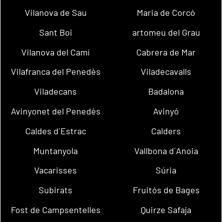
Vilanova de Sau
Maria de Corcó
Sant Boi
artomeu del Grau
Vilanova del Camí
Cabrera de Mar
Vilafranca del Penedès
Viladecavalls
Viladecans
Badalona
Avinyonet del Penedès
Avinyó
Caldes d´Estrac
Calders
Muntanyola
Vallbona d´Anoia
Vacarisses
Súria
Subirats
Fruitós de Bages
Fost de Campsentelles
Quirze Safaja