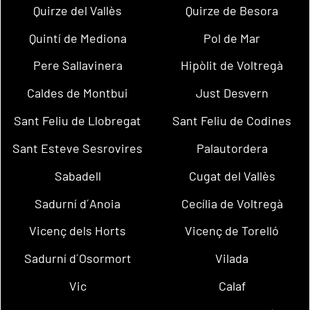
Quirze del Vallès
Quirze de Besora
Quintí de Mediona
Pol de Mar
Pere Sallavinera
Hipòlit de Voltregà
Caldes de Montbui
Just Desvern
Sant Feliu de Llobregat
Sant Feliu de Codines
Sant Esteve Sesrovires
Palautordera
Sabadell
Cugat del Vallès
Sadurní d´Anoia
Cecília de Voltregà
Vicenç dels Horts
Vicenç de Torelló
Sadurní d´Osormort
Vilada
Vic
Calaf