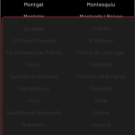
Montgat
Montesquiu
Montclar
Montcada i Reixac
Igualada
Collbató
El Pla del Penedès
El Masnou
Els Hostalets de Pierola
El Prat de Llobregat
Cercs
Centelles
Castellví de Rosanes
Castellví de la Marca
Castellterçol
Castellolí
rrius
Gurb
Guardiola de Berguedà
Gualba
Granollers
Granera