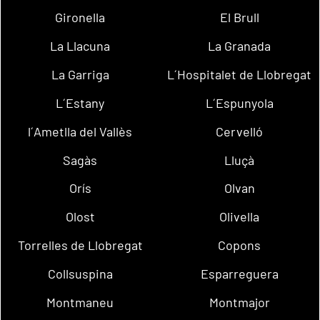
Gironella
El Brull
La Llacuna
La Granada
La Garriga
L´Hospitalet de Llobregat
L´Estany
L´Espunyola
l´Ametlla del Vallès
Cervelló
Sagàs
Lluçà
Orís
Olvan
Olost
Olivella
Torrelles de Llobregat
Copons
Collsuspina
Esparreguera
Montmaneu
Montmajor