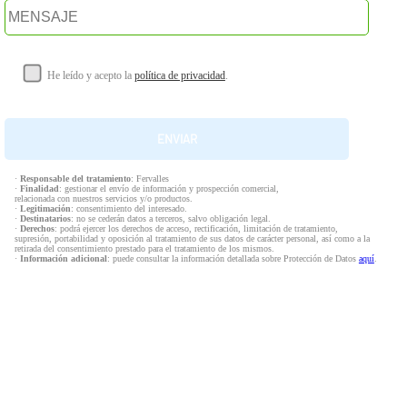
He leído y acepto la
política de privacidad
.
·
Responsable del tratamiento
: Fervalles
·
Finalidad
: gestionar el envío de información y prospección comercial,
relacionada con nuestros servicios y/o productos.
·
Legitimación
: consentimiento del interesado.
·
Destinatarios
: no se cederán datos a terceros, salvo obligación legal.
·
Derechos
: podrá ejercer los derechos de acceso, rectificación, limitación de tratamiento,
supresión, portabilidad y oposición al tratamiento de sus datos de carácter personal, así como a la
retirada del consentimiento prestado para el tratamiento de los mismos.
·
Información adicional
: puede consultar la información detallada sobre Protección de Datos
aquí
.