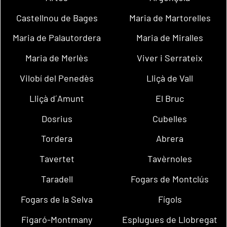
Castellnou de Bages
Maria de Martorelles
Maria de Palautordera
Maria de Miralles
Maria de Merlès
Viver i Serrateix
Vilobí del Penedès
Lliçà de Vall
Lliçà d´Amunt
El Bruc
Dosrius
Cubelles
Tordera
Abrera
Tavertet
Tavèrnoles
Taradell
Fogars de Montclús
Fogars de la Selva
Fígols
Figaró-Montmany
Esplugues de Llobregat