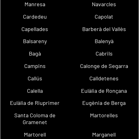
Manresa
Navarcles
Cardedeu
Capolat
Capellades
Barberà del Vallès
Balsareny
Balenyà
Bagà
Cabrils
Campins
Calonge de Segarra
Callús
Calldetenes
Calella
Eulàlia de Ronçana
Eulàlia de Riuprimer
Eugènia de Berga
Santa Coloma de
Martorelles
Gramenet
Martorell
Marganell