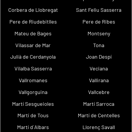
Corbera de Llobregat
Sant Feliu Sasserra
Pere de Riudebitlles
Pere de Ribes
Mateu de Bages
Montseny
Vilassar de Mar
Tona
Julià de Cerdanyola
Joan Despí
Vilalba Sasserra
Veciana
Vallromanes
Vallirana
Vallgorguina
Vallcebre
Martí Sesgueioles
Martí Sarroca
Martí de Tous
Martí de Centelles
Martí d´Albars
Llorenç Savall