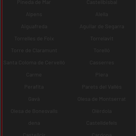
Pineda de Mar
Castellbisbal
Alpens
Alella
Aiguafreda
Aguilar de Segarra
Torrelles de Foix
Torrelavit
Torre de Claramunt
Torelló
Santa Coloma de Cervelló
Casserres
Carme
Piera
Perafita
Parets del Vallès
Gavà
Olesa de Montserrat
Olesa de Bonesvalls
Olèrdola
dena
Castelldefels
Castellcir
Cardona