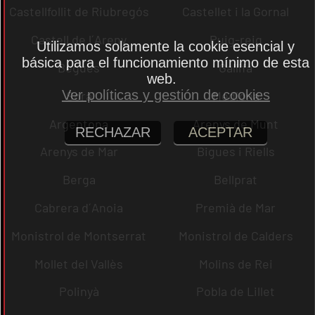
Castellfollit de Riubregós
Castellet i la Gornal
Castell de l´Areny
Puig-reig
Utilizamos solamente la cookie esencial y
básica para el funcionamiento mínimo de esta
Begues
Gallifa
web.
Ver políticas y gestión de cookies
Sora
Mediona
Argentona
Arenys de Munt
RECHAZAR
ACEPTAR
Arenys de Mar
Bigues i Riells
Berga
Bellprat
Cabrera d´Anoia
Premià de Mar
Monistrol de Montserrat
Monistrol de Calders
Mollet del Vallès
Molins de Rei
Polinyà
Pobla de Lillet