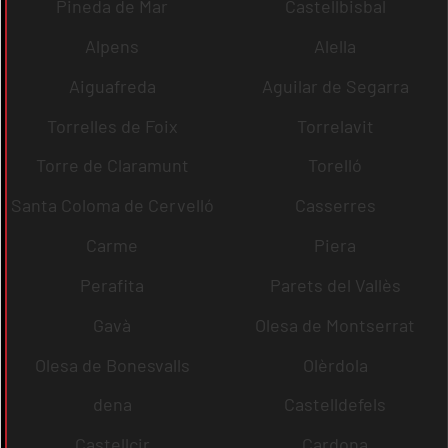
Pineda de Mar
Castellbisbal
Alpens
Alella
Aiguafreda
Aguilar de Segarra
Torrelles de Foix
Torrelavit
Torre de Claramunt
Torelló
Santa Coloma de Cervelló
Casserres
Carme
Piera
Perafita
Parets del Vallès
Gavà
Olesa de Montserrat
Olesa de Bonesvalls
Olèrdola
dena
Castelldefels
Castellcir
Cardona