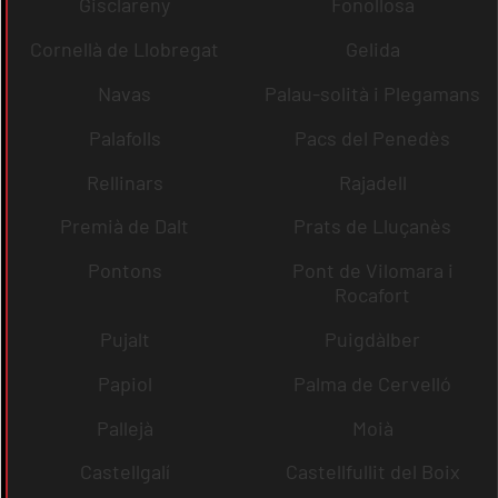
Gisclareny
Fonollosa
Cornellà de Llobregat
Gelida
Navas
Palau-solità i Plegamans
Palafolls
Pacs del Penedès
Rellinars
Rajadell
Premià de Dalt
Prats de Lluçanès
Pontons
Pont de Vilomara i
Rocafort
Pujalt
Puigdàlber
Papiol
Palma de Cervelló
Pallejà
Moià
Castellgalí
Castellfullit del Boix