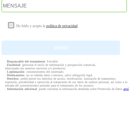
He leído y acepto la
política de privacidad
.
·
Responsable del tratamiento
: Fervalles
·
Finalidad
: gestionar el envío de información y prospección comercial,
relacionada con nuestros servicios y/o productos.
·
Legitimación
: consentimiento del interesado.
·
Destinatarios
: no se cederán datos a terceros, salvo obligación legal.
·
Derechos
: podrá ejercer los derechos de acceso, rectificación, limitación de tratamiento,
supresión, portabilidad y oposición al tratamiento de sus datos de carácter personal, así como a la
retirada del consentimiento prestado para el tratamiento de los mismos.
·
Información adicional
: puede consultar la información detallada sobre Protección de Datos
aquí
.