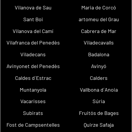
Vilanova de Sau
Maria de Corcó
Sant Boi
artomeu del Grau
Vilanova del Camí
Cabrera de Mar
Vilafranca del Penedès
Viladecavalls
Viladecans
Badalona
Avinyonet del Penedès
Avinyó
Caldes d´Estrac
Calders
Muntanyola
Vallbona d´Anoia
Vacarisses
Súria
Subirats
Fruitós de Bages
Fost de Campsentelles
Quirze Safaja