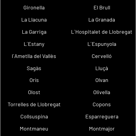
Gironella
El Brull
La Llacuna
La Granada
La Garriga
L´Hospitalet de Llobregat
L´Estany
L´Espunyola
l´Ametlla del Vallès
Cervelló
Sagàs
Lluçà
Orís
Olvan
Olost
Olivella
Torrelles de Llobregat
Copons
Collsuspina
Esparreguera
Montmaneu
Montmajor