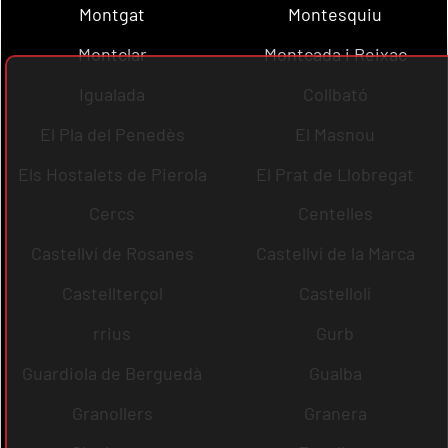
Montgat
Montesquiu
Montclar
Montcada i Reixac
Igualada
Collbató
El Pla del Penedès
El Masnou
Els Hostalets de Pierola
El Prat de Llobregat
Cercs
Centelles
Castellví de Rosanes
Castellví de la Marca
Castellterçol
Castellolí
rrius
Gurb
Guardiola de Berguedà
Gualba
Granollers
Granera