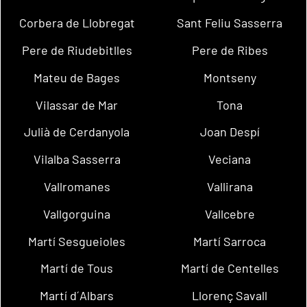
Corbera de Llobregat
Sant Feliu Sasserra
Pere de Riudebitlles
Pere de Ribes
Mateu de Bages
Montseny
Vilassar de Mar
Tona
Julià de Cerdanyola
Joan Despí
Vilalba Sasserra
Veciana
Vallromanes
Vallirana
Vallgorguina
Vallcebre
Martí Sesgueioles
Martí Sarroca
Martí de Tous
Martí de Centelles
Martí d´Albars
Llorenç Savall