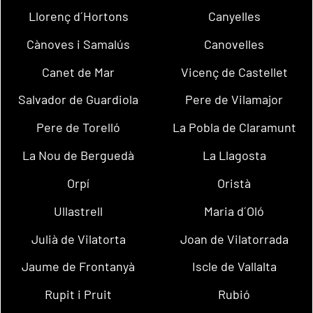
Llorenç d´Hortons
Canyelles
Cànoves i Samalús
Canovelles
Canet de Mar
Vicenç de Castellet
Salvador de Guardiola
Pere de Vilamajor
Pere de Torelló
La Pobla de Claramunt
La Nou de Berguedà
La Llagosta
Orpí
Oristà
Ullastrell
Maria d´Oló
Julià de Vilatorta
Joan de Vilatorrada
Jaume de Frontanyà
Iscle de Vallalta
Rupit i Pruit
Rubió