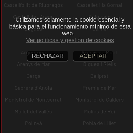
Castellfollit de Riubregós
Castellet i la Gornal
Castell de l´Areny
Puig-reig
Utilizamos solamente la cookie esencial y
básica para el funcionamiento mínimo de esta
Begues
Gallifa
web.
Ver políticas y gestión de cookies
Sora
Mediona
Argentona
Arenys de Munt
RECHAZAR
ACEPTAR
Arenys de Mar
Bigues i Riells
Berga
Bellprat
Cabrera d´Anoia
Premià de Mar
Monistrol de Montserrat
Monistrol de Calders
Mollet del Vallès
Molins de Rei
Polinyà
Pobla de Lillet