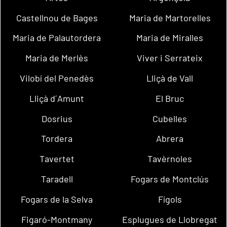
Castellnou de Bages
Maria de Martorelles
Maria de Palautordera
Maria de Miralles
Maria de Merlès
Viver i Serrateix
Vilobí del Penedès
Lliçà de Vall
Lliçà d´Amunt
El Bruc
Dosrius
Cubelles
Tordera
Abrera
Tavertet
Tavèrnoles
Taradell
Fogars de Montclús
Fogars de la Selva
Fígols
Figaró-Montmany
Esplugues de Llobregat