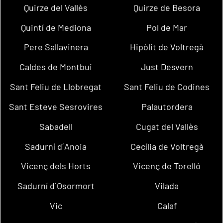
Quirze del Vallès
Quirze de Besora
Quintí de Mediona
Pol de Mar
Pere Sallavinera
Hipòlit de Voltregà
Caldes de Montbui
Just Desvern
Sant Feliu de Llobregat
Sant Feliu de Codines
Sant Esteve Sesrovires
Palautordera
Sabadell
Cugat del Vallès
Sadurní d´Anoia
Cecília de Voltregà
Vicenç dels Horts
Vicenç de Torelló
Sadurní d´Osormort
Vilada
Vic
Calaf