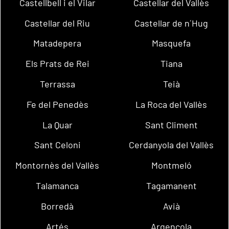
Castellbell i el Vilar
Castellar del Vallès
Castellar del Riu
Castellar de n´Hug
Matadepera
Masquefa
Els Prats de Rei
Tiana
Terrassa
Teià
Fe del Penedès
La Roca del Vallès
La Quar
Sant Climent
Sant Celoni
Cerdanyola del Vallès
Montornès del Vallès
Montmeló
Talamanca
Tagamanent
Borredà
Avià
Artés
Argençola