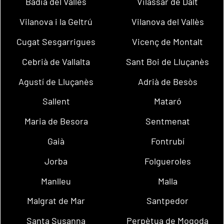
Badia del Vallès
Vilassar de Dalt
Vilanova i la Geltrú
Vilanova del Vallès
Cugat Sesgarrigues
Vicenç de Montalt
Cebrià de Vallalta
Sant Boi de Lluçanès
Agustí de Lluçanès
Adrià de Besòs
Sallent
Mataró
Maria de Besora
Sentmenat
Gaià
Fontrubí
Jorba
Folgueroles
Manlleu
Malla
Malgrat de Mar
Santpedor
Santa Susanna
Perpètua de Mogoda