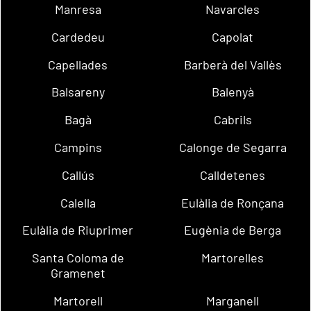
Manresa
Navarcles
Cardedeu
Capolat
Capellades
Barberà del Vallès
Balsareny
Balenyà
Bagà
Cabrils
Campins
Calonge de Segarra
Callús
Calldetenes
Calella
Eulàlia de Ronçana
Eulàlia de Riuprimer
Eugènia de Berga
Santa Coloma de
Martorelles
Gramenet
Martorell
Marganell