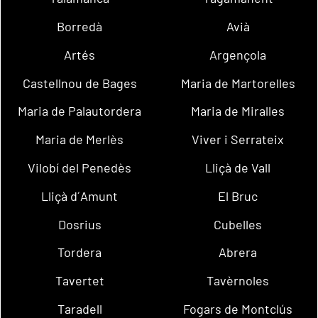
Borredà
Avià
Artés
Argençola
Castellnou de Bages
Maria de Martorelles
Maria de Palautordera
Maria de Miralles
Maria de Merlès
Viver i Serrateix
Vilobí del Penedès
Lliçà de Vall
Lliçà d´Amunt
El Bruc
Dosrius
Cubelles
Tordera
Abrera
Tavertet
Tavèrnoles
Taradell
Fogars de Montclús