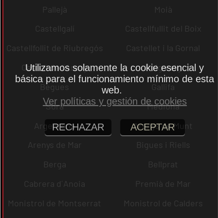
Pallejà
Moià
Castellgalí
Castellfullit del Boix
Castellfollit de Riubregós
Castellet i la Gornal
Castell de l´Areny
Puig-reig
Utilizamos solamente la cookie esencial y
básica para el funcionamiento mínimo de esta
Begues
Gallifa
web.
Ver políticas y gestión de cookies
Sora
Mediona
Argentona
Arenys de Munt
RECHAZAR
ACEPTAR
Arenys de Mar
Bigues i Riells
Berga
Bellprat
Cabrera d´Anoia
Premià de Mar
Monistrol de Montserrat
Monistrol de Calders