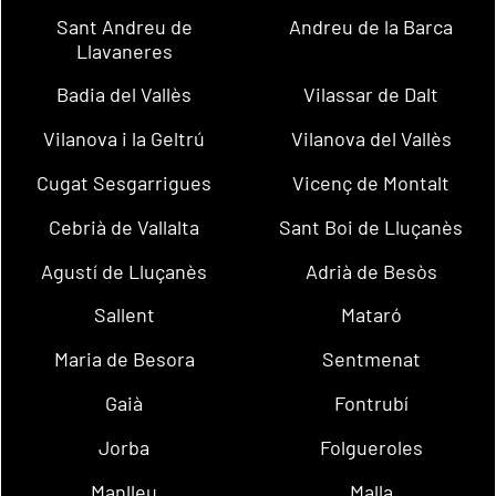
Sant Andreu de
Andreu de la Barca
Llavaneres
Badia del Vallès
Vilassar de Dalt
Vilanova i la Geltrú
Vilanova del Vallès
Cugat Sesgarrigues
Vicenç de Montalt
Cebrià de Vallalta
Sant Boi de Lluçanès
Agustí de Lluçanès
Adrià de Besòs
Sallent
Mataró
Maria de Besora
Sentmenat
Gaià
Fontrubí
Jorba
Folgueroles
Manlleu
Malla