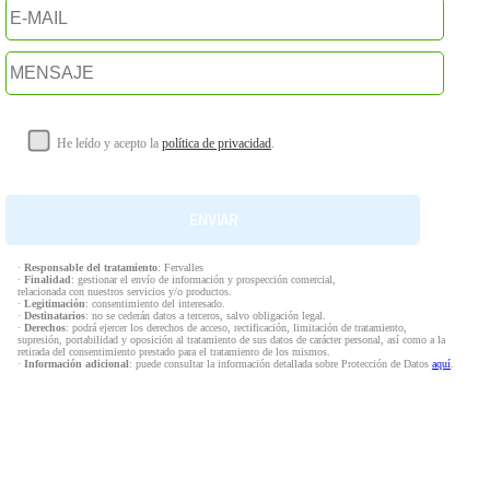
He leído y acepto la
política de privacidad
.
·
Responsable del tratamiento
: Fervalles
·
Finalidad
: gestionar el envío de información y prospección comercial,
relacionada con nuestros servicios y/o productos.
·
Legitimación
: consentimiento del interesado.
·
Destinatarios
: no se cederán datos a terceros, salvo obligación legal.
·
Derechos
: podrá ejercer los derechos de acceso, rectificación, limitación de tratamiento,
supresión, portabilidad y oposición al tratamiento de sus datos de carácter personal, así como a la
retirada del consentimiento prestado para el tratamiento de los mismos.
·
Información adicional
: puede consultar la información detallada sobre Protección de Datos
aquí
.