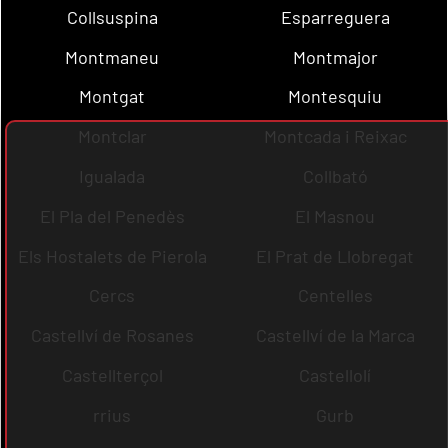
Collsuspina
Esparreguera
Montmaneu
Montmajor
Montgat
Montesquiu
Montclar
Montcada i Reixac
Igualada
Collbató
El Pla del Penedès
El Masnou
Els Hostalets de Pierola
El Prat de Llobregat
Cercs
Centelles
Castellví de Rosanes
Castellví de la Marca
Castellterçol
Castellolí
rrius
Gurb