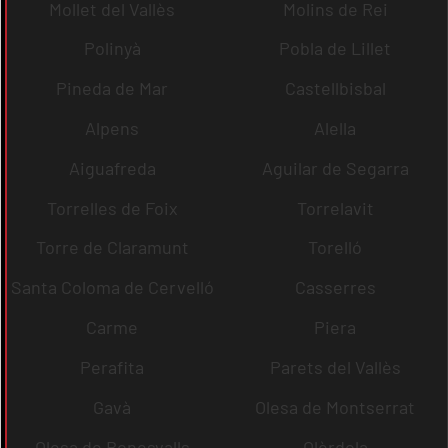
Mollet del Vallès
Molins de Rei
Polinyà
Pobla de Lillet
Pineda de Mar
Castellbisbal
Alpens
Alella
Aiguafreda
Aguilar de Segarra
Torrelles de Foix
Torrelavit
Torre de Claramunt
Torelló
Santa Coloma de Cervelló
Casserres
Carme
Piera
Perafita
Parets del Vallès
Gavà
Olesa de Montserrat
Olesa de Bonesvalls
Olèrdola