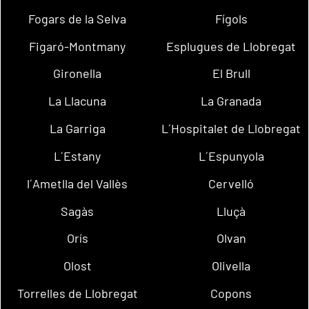
Fogars de la Selva
Fígols
Figaró-Montmany
Esplugues de Llobregat
Gironella
El Brull
La Llacuna
La Granada
La Garriga
L´Hospitalet de Llobregat
L´Estany
L´Espunyola
l´Ametlla del Vallès
Cervelló
Sagàs
Lluçà
Orís
Olvan
Olost
Olivella
Torrelles de Llobregat
Copons