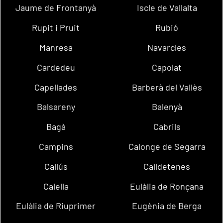
Jaume de Frontanyà
Iscle de Vallalta
Rupit i Pruit
Rubió
Manresa
Navarcles
Cardedeu
Capolat
Capellades
Barberà del Vallès
Balsareny
Balenyà
Bagà
Cabrils
Campins
Calonge de Segarra
Callús
Calldetenes
Calella
Eulàlia de Ronçana
Eulàlia de Riuprimer
Eugènia de Berga