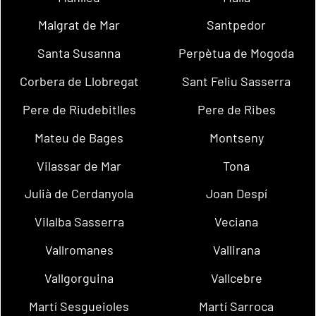
Malgrat de Mar
Santpedor
Santa Susanna
Perpètua de Mogoda
Corbera de Llobregat
Sant Feliu Sasserra
Pere de Riudebitlles
Pere de Ribes
Mateu de Bages
Montseny
Vilassar de Mar
Tona
Julià de Cerdanyola
Joan Despí
Vilalba Sasserra
Veciana
Vallromanes
Vallirana
Vallgorguina
Vallcebre
Martí Sesgueioles
Martí Sarroca