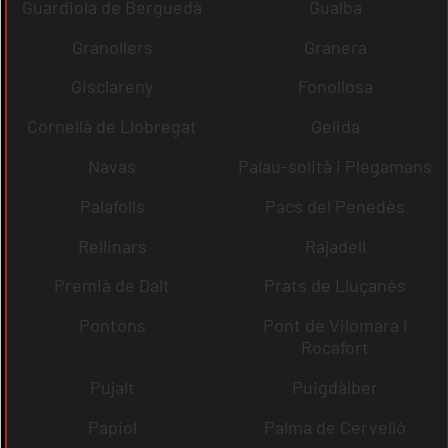
Guardiola de Berguedà
Gualba
Granollers
Granera
Gisclareny
Fonollosa
Cornellà de Llobregat
Gelida
Navas
Palau-solità i Plegamans
Palafolls
Pacs del Penedès
Rellinars
Rajadell
Premià de Dalt
Prats de Lluçanès
Pontons
Pont de Vilomara i
Rocafort
Pujalt
Puigdàlber
Papiol
Palma de Cervelló