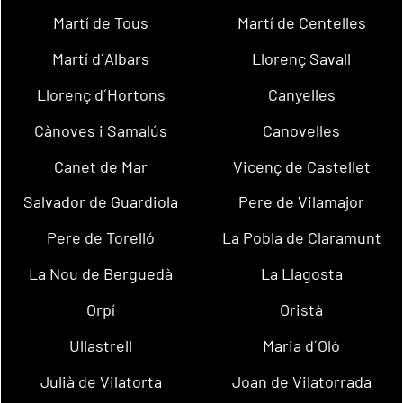
Martí de Tous
Martí de Centelles
Martí d´Albars
Llorenç Savall
Llorenç d´Hortons
Canyelles
Cànoves i Samalús
Canovelles
Canet de Mar
Vicenç de Castellet
Salvador de Guardiola
Pere de Vilamajor
Pere de Torelló
La Pobla de Claramunt
La Nou de Berguedà
La Llagosta
Orpí
Oristà
Ullastrell
Maria d´Oló
Julià de Vilatorta
Joan de Vilatorrada