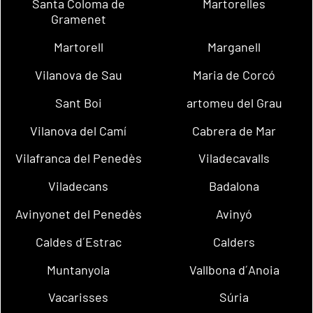
Santa Coloma de
Martorelles
Gramenet
Martorell
Marganell
Vilanova de Sau
Maria de Corcó
Sant Boi
artomeu del Grau
Vilanova del Camí
Cabrera de Mar
Vilafranca del Penedès
Viladecavalls
Viladecans
Badalona
Avinyonet del Penedès
Avinyó
Caldes d´Estrac
Calders
Muntanyola
Vallbona d´Anoia
Vacarisses
Súria