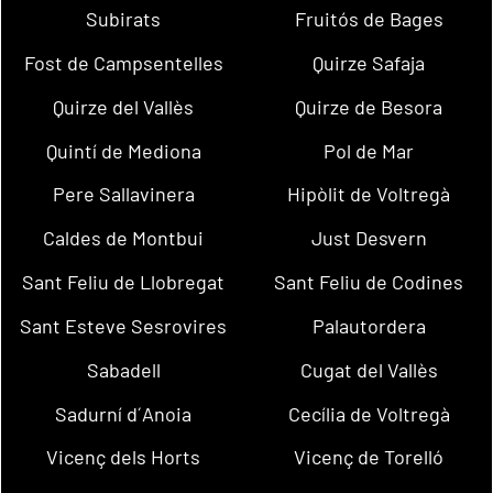
Subirats
Fruitós de Bages
Fost de Campsentelles
Quirze Safaja
Quirze del Vallès
Quirze de Besora
Quintí de Mediona
Pol de Mar
Pere Sallavinera
Hipòlit de Voltregà
Caldes de Montbui
Just Desvern
Sant Feliu de Llobregat
Sant Feliu de Codines
Sant Esteve Sesrovires
Palautordera
Sabadell
Cugat del Vallès
Sadurní d´Anoia
Cecília de Voltregà
Vicenç dels Horts
Vicenç de Torelló