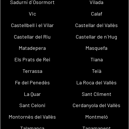
Sadurní d´Osormort
Vilada
Vic
Calaf
Castellbell i el Vilar
Castellar del Vallès
Castellar del Riu
Castellar de n´Hug
Matadepera
Masquefa
Els Prats de Rei
Tiana
Terrassa
Teià
Fe del Penedès
La Roca del Vallès
La Quar
Sant Climent
Sant Celoni
Cerdanyola del Vallès
Montornès del Vallès
Montmeló
Talamanca
Tagamanent