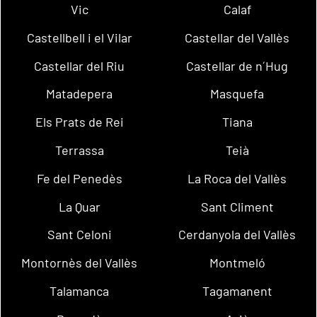
Vic
Calaf
Castellbell i el Vilar
Castellar del Vallès
Castellar del Riu
Castellar de n´Hug
Matadepera
Masquefa
Els Prats de Rei
Tiana
Terrassa
Teià
Fe del Penedès
La Roca del Vallès
La Quar
Sant Climent
Sant Celoni
Cerdanyola del Vallès
Montornès del Vallès
Montmeló
Talamanca
Tagamanent