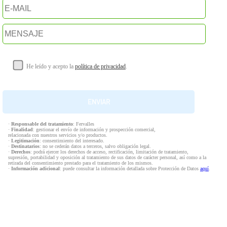
He leído y acepto la
política de privacidad
.
·
Responsable del tratamiento
: Fervalles
·
Finalidad
: gestionar el envío de información y prospección comercial,
relacionada con nuestros servicios y/o productos.
·
Legitimación
: consentimiento del interesado.
·
Destinatarios
: no se cederán datos a terceros, salvo obligación legal.
·
Derechos
: podrá ejercer los derechos de acceso, rectificación, limitación de tratamiento,
supresión, portabilidad y oposición al tratamiento de sus datos de carácter personal, así como a la
retirada del consentimiento prestado para el tratamiento de los mismos.
·
Información adicional
: puede consultar la información detallada sobre Protección de Datos
aquí
.