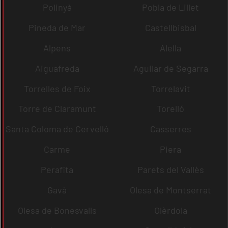
Polinyà
Pobla de Lillet
Pineda de Mar
Castellbisbal
Alpens
Alella
Aiguafreda
Aguilar de Segarra
Torrelles de Foix
Torrelavit
Torre de Claramunt
Torelló
Santa Coloma de Cervelló
Casserres
Carme
Piera
Perafita
Parets del Vallès
Gavà
Olesa de Montserrat
Olesa de Bonesvalls
Olèrdola