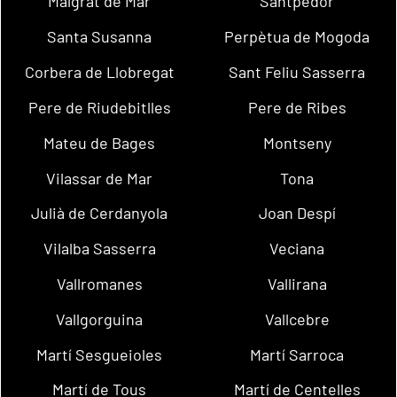
Malgrat de Mar
Santpedor
Santa Susanna
Perpètua de Mogoda
Corbera de Llobregat
Sant Feliu Sasserra
Pere de Riudebitlles
Pere de Ribes
Mateu de Bages
Montseny
Vilassar de Mar
Tona
Julià de Cerdanyola
Joan Despí
Vilalba Sasserra
Veciana
Vallromanes
Vallirana
Vallgorguina
Vallcebre
Martí Sesgueioles
Martí Sarroca
Martí de Tous
Martí de Centelles