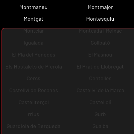
Montmaneu
Montmajor
Montgat
Montesquiu
Montclar
Montcada i Reixac
Igualada
Collbató
El Pla del Penedès
El Masnou
Els Hostalets de Pierola
El Prat de Llobregat
Cercs
Centelles
Castellví de Rosanes
Castellví de la Marca
Castellterçol
Castellolí
rrius
Gurb
Guardiola de Berguedà
Gualba