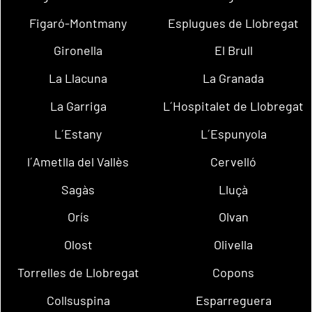
Figaró-Montmany
Esplugues de Llobregat
Gironella
El Brull
La Llacuna
La Granada
La Garriga
L´Hospitalet de Llobregat
L´Estany
L´Espunyola
l´Ametlla del Vallès
Cervelló
Sagàs
Lluçà
Orís
Olvan
Olost
Olivella
Torrelles de Llobregat
Copons
Collsuspina
Esparreguera