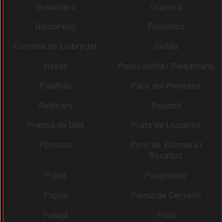
Granollers
Granera
Gisclareny
Fonollosa
Cornellà de Llobregat
Gelida
Navas
Palau-solità i Plegamans
Palafolls
Pacs del Penedès
Rellinars
Rajadell
Premià de Dalt
Prats de Lluçanès
Pontons
Pont de Vilomara i
Rocafort
Pujalt
Puigdàlber
Papiol
Palma de Cervelló
Pallejà
Moià