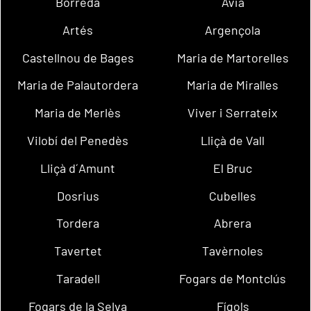
Borredà
Avià
Artés
Argençola
Castellnou de Bages
Maria de Martorelles
Maria de Palautordera
Maria de Miralles
Maria de Merlès
Viver i Serrateix
Vilobí del Penedès
Lliçà de Vall
Lliçà d´Amunt
El Bruc
Dosrius
Cubelles
Tordera
Abrera
Tavertet
Tavèrnoles
Taradell
Fogars de Montclús
Fogars de la Selva
Fígols