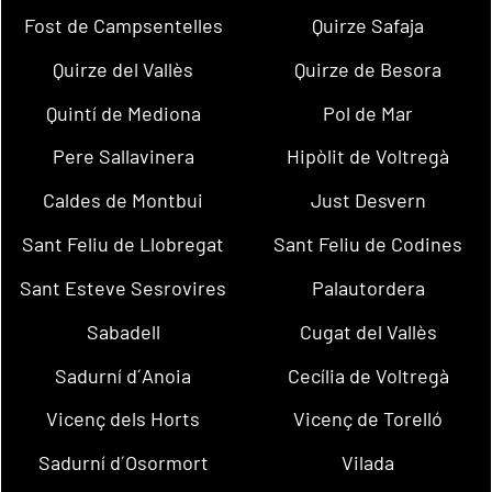
Fost de Campsentelles
Quirze Safaja
Quirze del Vallès
Quirze de Besora
Quintí de Mediona
Pol de Mar
Pere Sallavinera
Hipòlit de Voltregà
Caldes de Montbui
Just Desvern
Sant Feliu de Llobregat
Sant Feliu de Codines
Sant Esteve Sesrovires
Palautordera
Sabadell
Cugat del Vallès
Sadurní d´Anoia
Cecília de Voltregà
Vicenç dels Horts
Vicenç de Torelló
Sadurní d´Osormort
Vilada