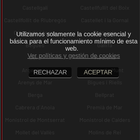
Castellgalí
Castellfullit del Boix
Castellfollit de Riubregós
Castellet i la Gornal
Castell de l´Areny
Puig-reig
Utilizamos solamente la cookie esencial y
básica para el funcionamiento mínimo de esta
Begues
Gallifa
web.
Ver políticas y gestión de cookies
Sora
Mediona
Argentona
Arenys de Munt
RECHAZAR
ACEPTAR
Arenys de Mar
Bigues i Riells
Berga
Bellprat
Cabrera d´Anoia
Premià de Mar
Monistrol de Montserrat
Monistrol de Calders
Mollet del Vallès
Molins de Rei