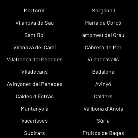
Martorell
Marganell
Vilanova de Sau
Maria de Corcó
Sant Boi
artomeu del Grau
Vilanova del Camí
Cabrera de Mar
Vilafranca del Penedès
Viladecavalls
Viladecans
Badalona
Avinyonet del Penedès
Avinyó
Caldes d´Estrac
Calders
Muntanyola
Vallbona d´Anoia
Vacarisses
Súria
Subirats
Fruitós de Bages