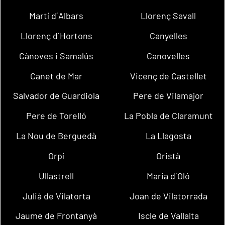
Martí d´Albars
Llorenç Savall
Llorenç d´Hortons
Canyelles
Cànoves i Samalús
Canovelles
Canet de Mar
Vicenç de Castellet
Salvador de Guardiola
Pere de Vilamajor
Pere de Torelló
La Pobla de Claramunt
La Nou de Berguedà
La Llagosta
Orpí
Oristà
Ullastrell
Maria d´Oló
Julià de Vilatorta
Joan de Vilatorrada
Jaume de Frontanyà
Iscle de Vallalta