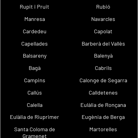
Rupit i Pruit
Rubió
Manresa
Navarcles
Cardedeu
Capolat
Capellades
Barberà del Vallès
Balsareny
Balenyà
Bagà
Cabrils
Campins
Calonge de Segarra
Callús
Calldetenes
Calella
Eulàlia de Ronçana
Eulàlia de Riuprimer
Eugènia de Berga
Santa Coloma de
Martorelles
Gramenet