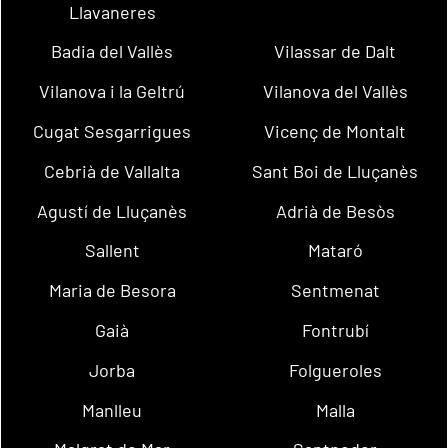
Llavaneres
Badia del Vallès
Vilassar de Dalt
Vilanova i la Geltrú
Vilanova del Vallès
Cugat Sesgarrigues
Vicenç de Montalt
Cebrià de Vallalta
Sant Boi de Lluçanès
Agustí de Lluçanès
Adrià de Besòs
Sallent
Mataró
Maria de Besora
Sentmenat
Gaià
Fontrubí
Jorba
Folgueroles
Manlleu
Malla