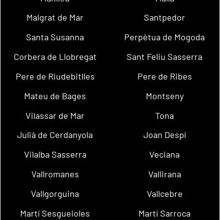
Malgrat de Mar
Santpedor
Santa Susanna
Perpètua de Mogoda
Corbera de Llobregat
Sant Feliu Sasserra
Pere de Riudebitlles
Pere de Ribes
Mateu de Bages
Montseny
Vilassar de Mar
Tona
Julià de Cerdanyola
Joan Despí
Vilalba Sasserra
Veciana
Vallromanes
Vallirana
Vallgorguina
Vallcebre
Martí Sesgueioles
Martí Sarroca