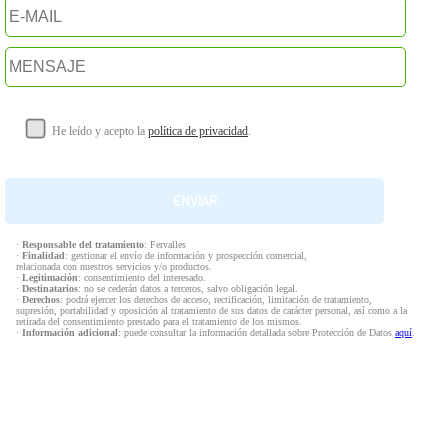
He leído y acepto la
política de privacidad
.
·
Responsable del tratamiento
: Fervalles
·
Finalidad
: gestionar el envío de información y prospección comercial,
relacionada con nuestros servicios y/o productos.
·
Legitimación
: consentimiento del interesado.
·
Destinatarios
: no se cederán datos a terceros, salvo obligación legal.
·
Derechos
: podrá ejercer los derechos de acceso, rectificación, limitación de tratamiento,
supresión, portabilidad y oposición al tratamiento de sus datos de carácter personal, así como a la
retirada del consentimiento prestado para el tratamiento de los mismos.
·
Información adicional
: puede consultar la información detallada sobre Protección de Datos
aquí
.