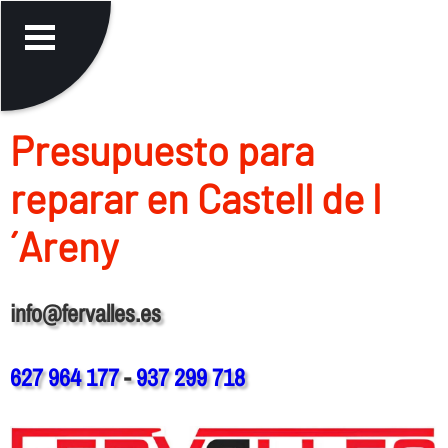
Presupuesto para
reparar en Castell de l
´Areny
info@fervalles.es
627 964 177
-
937 299 718