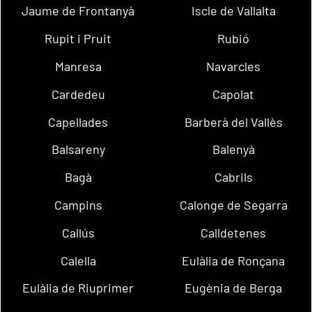
Jaume de Frontanyà
Iscle de Vallalta
Rupit i Pruit
Rubió
Manresa
Navarcles
Cardedeu
Capolat
Capellades
Barberà del Vallès
Balsareny
Balenyà
Bagà
Cabrils
Campins
Calonge de Segarra
Callús
Calldetenes
Calella
Eulàlia de Ronçana
Eulàlia de Riuprimer
Eugènia de Berga