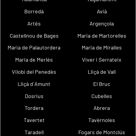
Borredà
Avià
Artés
Argençola
Castellnou de Bages
Maria de Martorelles
Maria de Palautordera
Maria de Miralles
Maria de Merlès
Viver i Serrateix
Vilobí del Penedès
Lliçà de Vall
Lliçà d´Amunt
El Bruc
Dosrius
Cubelles
Tordera
Abrera
Tavertet
Tavèrnoles
Taradell
Fogars de Montclús