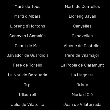
Martí de Tous
Martí de Centelles
Martí d´Albars
Llorenç Savall
Llorenç d´Hortons
Canyelles
Cànoves i Samalús
Canovelles
Canet de Mar
Vicenç de Castellet
Salvador de Guardiola
Pere de Vilamajor
Pere de Torelló
La Pobla de Claramunt
La Nou de Berguedà
La Llagosta
Orpí
Oristà
Ullastrell
Maria d´Oló
Julià de Vilatorta
Joan de Vilatorrada