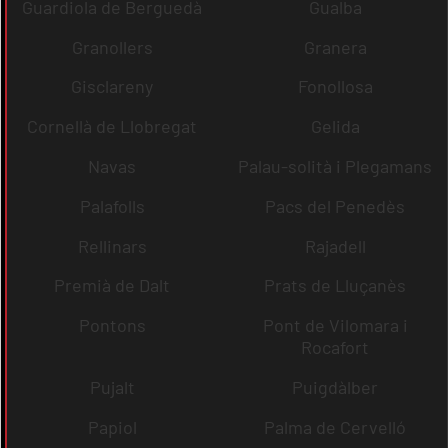
Guardiola de Berguedà
Gualba
Granollers
Granera
Gisclareny
Fonollosa
Cornellà de Llobregat
Gelida
Navas
Palau-solità i Plegamans
Palafolls
Pacs del Penedès
Rellinars
Rajadell
Premià de Dalt
Prats de Lluçanès
Pontons
Pont de Vilomara i
Rocafort
Pujalt
Puigdàlber
Papiol
Palma de Cervelló