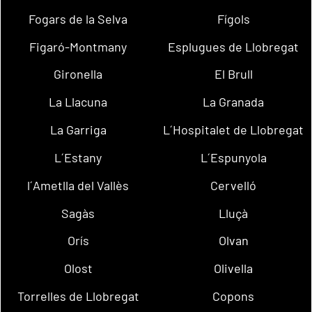
Fogars de la Selva
Fígols
Figaró-Montmany
Esplugues de Llobregat
Gironella
El Brull
La Llacuna
La Granada
La Garriga
L´Hospitalet de Llobregat
L´Estany
L´Espunyola
l´Ametlla del Vallès
Cervelló
Sagàs
Lluçà
Orís
Olvan
Olost
Olivella
Torrelles de Llobregat
Copons