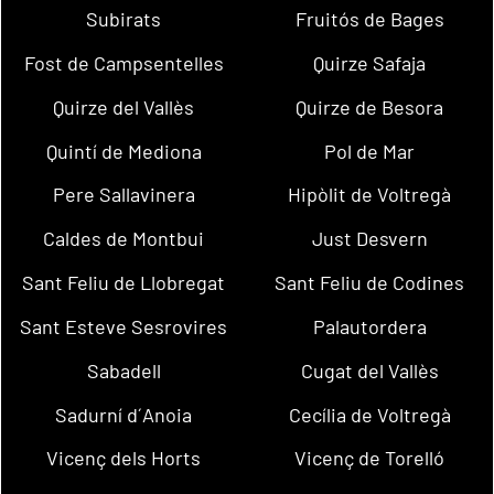
Subirats
Fruitós de Bages
Fost de Campsentelles
Quirze Safaja
Quirze del Vallès
Quirze de Besora
Quintí de Mediona
Pol de Mar
Pere Sallavinera
Hipòlit de Voltregà
Caldes de Montbui
Just Desvern
Sant Feliu de Llobregat
Sant Feliu de Codines
Sant Esteve Sesrovires
Palautordera
Sabadell
Cugat del Vallès
Sadurní d´Anoia
Cecília de Voltregà
Vicenç dels Horts
Vicenç de Torelló