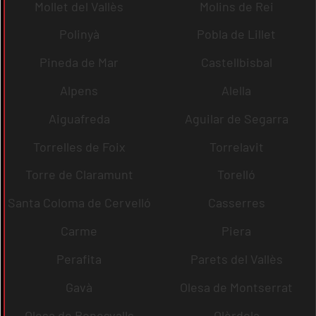
Mollet del Vallès
Molins de Rei
Polinyà
Pobla de Lillet
Pineda de Mar
Castellbisbal
Alpens
Alella
Aiguafreda
Aguilar de Segarra
Torrelles de Foix
Torrelavit
Torre de Claramunt
Torelló
Santa Coloma de Cervelló
Casserres
Carme
Piera
Perafita
Parets del Vallès
Gavà
Olesa de Montserrat
Olesa de Bonesvalls
Olèrdola