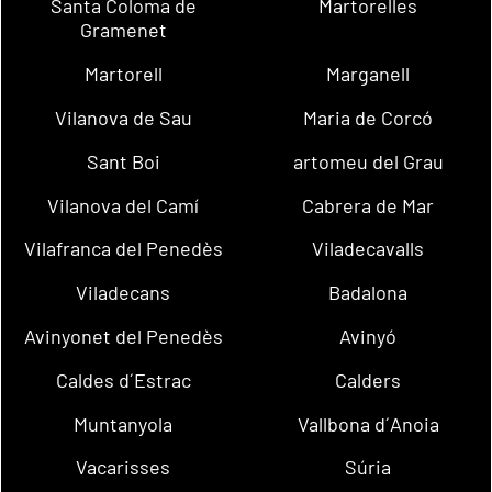
Santa Coloma de
Martorelles
Gramenet
Martorell
Marganell
Vilanova de Sau
Maria de Corcó
Sant Boi
artomeu del Grau
Vilanova del Camí
Cabrera de Mar
Vilafranca del Penedès
Viladecavalls
Viladecans
Badalona
Avinyonet del Penedès
Avinyó
Caldes d´Estrac
Calders
Muntanyola
Vallbona d´Anoia
Vacarisses
Súria