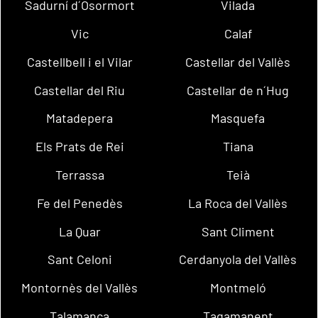
Sadurní d´Osormort
Vilada
Vic
Calaf
Castellbell i el Vilar
Castellar del Vallès
Castellar del Riu
Castellar de n´Hug
Matadepera
Masquefa
Els Prats de Rei
Tiana
Terrassa
Teià
Fe del Penedès
La Roca del Vallès
La Quar
Sant Climent
Sant Celoni
Cerdanyola del Vallès
Montornès del Vallès
Montmeló
Talamanca
Tagamanent