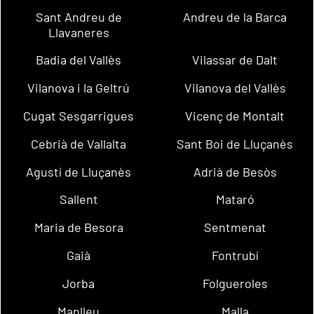
Sant Andreu de
Andreu de la Barca
Llavaneres
Badia del Vallès
Vilassar de Dalt
Vilanova i la Geltrú
Vilanova del Vallès
Cugat Sesgarrigues
Vicenç de Montalt
Cebrià de Vallalta
Sant Boi de Lluçanès
Agustí de Lluçanès
Adrià de Besòs
Sallent
Mataró
Maria de Besora
Sentmenat
Gaià
Fontrubí
Jorba
Folgueroles
Manlleu
Malla