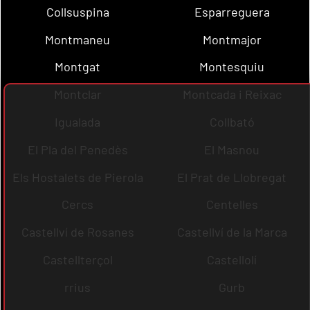
Collsuspina
Esparreguera
Montmaneu
Montmajor
Montgat
Montesquiu
Montclar
Montcada i Reixac
Igualada
Collbató
El Pla del Penedès
El Masnou
Els Hostalets de Pierola
El Prat de Llobregat
Cercs
Centelles
Castellví de Rosanes
Castellví de la Marca
Castellterçol
Castellolí
rrius
Gurb