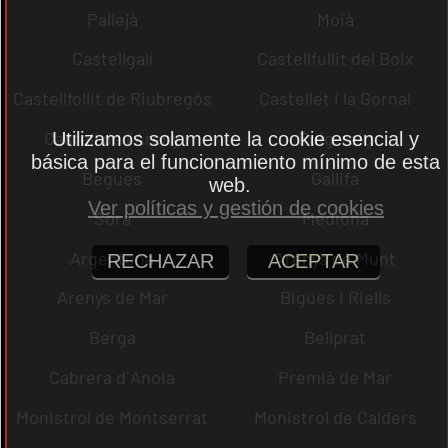
Pallejà
Moià
Castellgalí
Castellfullit del Boix
Castellfollit de Riubregós
Castellet i la Gornal
Castell de l´Areny
Puig-reig
Utilizamos solamente la cookie esencial y
básica para el funcionamiento mínimo de esta
Begues
Gallifa
web.
Ver políticas y gestión de cookies
Sora
Mediona
Argentona
Arenys de Munt
RECHAZAR
ACEPTAR
Arenys de Mar
Bigues i Riells
Berga
Bellprat
Cabrera d´Anoia
Premià de Mar
Monistrol de Montserrat
Monistrol de Calders