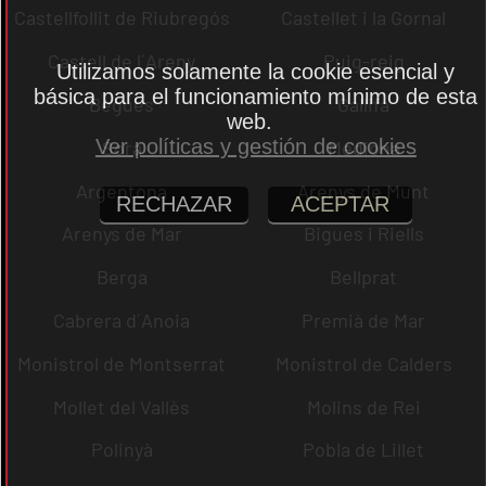
Castellfollit de Riubregós
Castellet i la Gornal
Castell de l´Areny
Puig-reig
Utilizamos solamente la cookie esencial y
básica para el funcionamiento mínimo de esta
Begues
Gallifa
web.
Ver políticas y gestión de cookies
Sora
Mediona
Argentona
Arenys de Munt
RECHAZAR
ACEPTAR
Arenys de Mar
Bigues i Riells
Berga
Bellprat
Cabrera d´Anoia
Premià de Mar
Monistrol de Montserrat
Monistrol de Calders
Mollet del Vallès
Molins de Rei
Polinyà
Pobla de Lillet