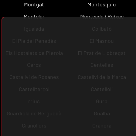
Montgat
Montesquiu
Montclar
Montcada i Reixac
Igualada
Collbató
El Pla del Penedès
El Masnou
Els Hostalets de Pierola
El Prat de Llobregat
Cercs
Centelles
Castellví de Rosanes
Castellví de la Marca
Castellterçol
Castellolí
rrius
Gurb
Guardiola de Berguedà
Gualba
Granollers
Granera