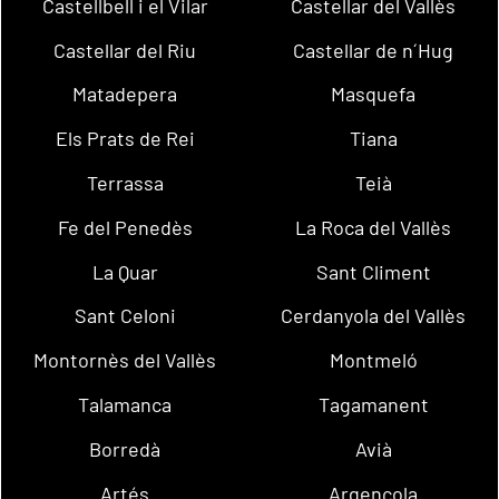
Castellbell i el Vilar
Castellar del Vallès
Castellar del Riu
Castellar de n´Hug
Matadepera
Masquefa
Els Prats de Rei
Tiana
Terrassa
Teià
Fe del Penedès
La Roca del Vallès
La Quar
Sant Climent
Sant Celoni
Cerdanyola del Vallès
Montornès del Vallès
Montmeló
Talamanca
Tagamanent
Borredà
Avià
Artés
Argençola