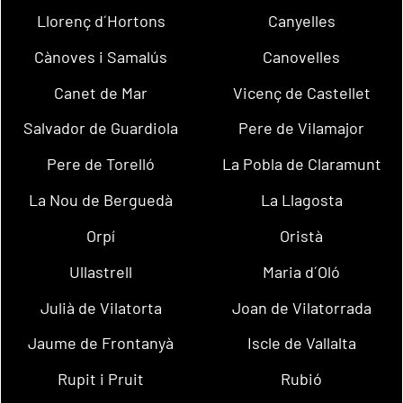
Llorenç d´Hortons
Canyelles
Cànoves i Samalús
Canovelles
Canet de Mar
Vicenç de Castellet
Salvador de Guardiola
Pere de Vilamajor
Pere de Torelló
La Pobla de Claramunt
La Nou de Berguedà
La Llagosta
Orpí
Oristà
Ullastrell
Maria d´Oló
Julià de Vilatorta
Joan de Vilatorrada
Jaume de Frontanyà
Iscle de Vallalta
Rupit i Pruit
Rubió