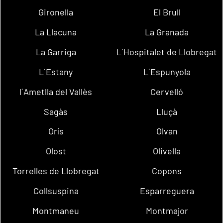
Gironella
El Brull
La Llacuna
La Granada
La Garriga
L´Hospitalet de Llobregat
L´Estany
L´Espunyola
l´Ametlla del Vallès
Cervelló
Sagàs
Lluçà
Orís
Olvan
Olost
Olivella
Torrelles de Llobregat
Copons
Collsuspina
Esparreguera
Montmaneu
Montmajor