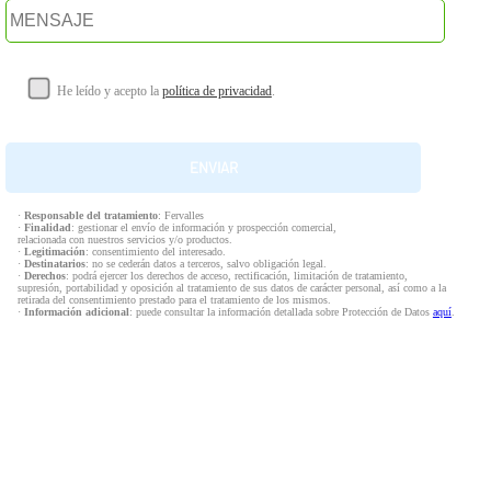
He leído y acepto la
política de privacidad
.
·
Responsable del tratamiento
: Fervalles
·
Finalidad
: gestionar el envío de información y prospección comercial,
relacionada con nuestros servicios y/o productos.
·
Legitimación
: consentimiento del interesado.
·
Destinatarios
: no se cederán datos a terceros, salvo obligación legal.
·
Derechos
: podrá ejercer los derechos de acceso, rectificación, limitación de tratamiento,
supresión, portabilidad y oposición al tratamiento de sus datos de carácter personal, así como a la
retirada del consentimiento prestado para el tratamiento de los mismos.
·
Información adicional
: puede consultar la información detallada sobre Protección de Datos
aquí
.