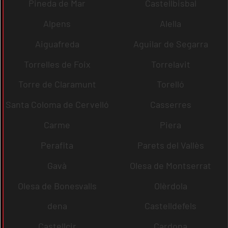
Pineda de Mar
Castellbisbal
Alpens
Alella
Aiguafreda
Aguilar de Segarra
Torrelles de Foix
Torrelavit
Torre de Claramunt
Torelló
Santa Coloma de Cervelló
Casserres
Carme
Piera
Perafita
Parets del Vallès
Gavà
Olesa de Montserrat
Olesa de Bonesvalls
Olèrdola
dena
Castelldefels
Castellcir
Cardona