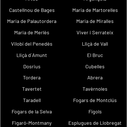
Castellnou de Bages
Maria de Martorelles
Maria de Palautordera
Maria de Miralles
Maria de Merlès
Viver i Serrateix
Vilobí del Penedès
Lliçà de Vall
Lliçà d´Amunt
El Bruc
Dosrius
Cubelles
Tordera
Abrera
Tavertet
Tavèrnoles
Taradell
Fogars de Montclús
Fogars de la Selva
Fígols
Figaró-Montmany
Esplugues de Llobregat