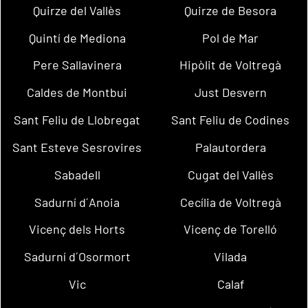
Quirze del Vallès
Quirze de Besora
Quintí de Mediona
Pol de Mar
Pere Sallavinera
Hipòlit de Voltregà
Caldes de Montbui
Just Desvern
Sant Feliu de Llobregat
Sant Feliu de Codines
Sant Esteve Sesrovires
Palautordera
Sabadell
Cugat del Vallès
Sadurní d´Anoia
Cecília de Voltregà
Vicenç dels Horts
Vicenç de Torelló
Sadurní d´Osormort
Vilada
Vic
Calaf