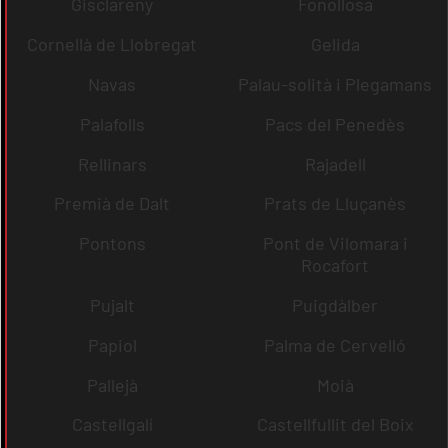
Gisclareny
Fonollosa
Cornellà de Llobregat
Gelida
Navas
Palau-solità i Plegamans
Palafolls
Pacs del Penedès
Rellinars
Rajadell
Premià de Dalt
Prats de Lluçanès
Pontons
Pont de Vilomara i
Rocafort
Pujalt
Puigdàlber
Papiol
Palma de Cervelló
Pallejà
Moià
Castellgalí
Castellfullit del Boix