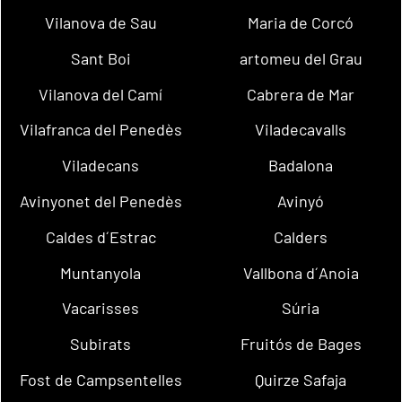
Vilanova de Sau
Maria de Corcó
Sant Boi
artomeu del Grau
Vilanova del Camí
Cabrera de Mar
Vilafranca del Penedès
Viladecavalls
Viladecans
Badalona
Avinyonet del Penedès
Avinyó
Caldes d´Estrac
Calders
Muntanyola
Vallbona d´Anoia
Vacarisses
Súria
Subirats
Fruitós de Bages
Fost de Campsentelles
Quirze Safaja