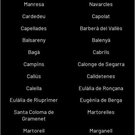
Manresa
Navarcles
Cardedeu
Capolat
Capellades
Barberà del Vallès
Balsareny
Balenyà
Bagà
Cabrils
Campins
Calonge de Segarra
Callús
Calldetenes
Calella
Eulàlia de Ronçana
Eulàlia de Riuprimer
Eugènia de Berga
Santa Coloma de
Martorelles
Gramenet
Martorell
Marganell