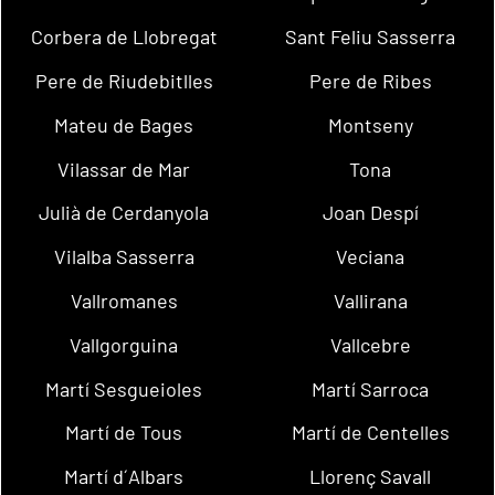
Corbera de Llobregat
Sant Feliu Sasserra
Pere de Riudebitlles
Pere de Ribes
Mateu de Bages
Montseny
Vilassar de Mar
Tona
Julià de Cerdanyola
Joan Despí
Vilalba Sasserra
Veciana
Vallromanes
Vallirana
Vallgorguina
Vallcebre
Martí Sesgueioles
Martí Sarroca
Martí de Tous
Martí de Centelles
Martí d´Albars
Llorenç Savall