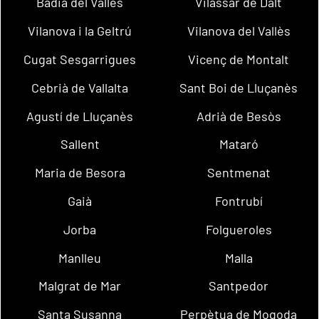
Badia del Vallès
Vilassar de Dalt
Vilanova i la Geltrú
Vilanova del Vallès
Cugat Sesgarrigues
Vicenç de Montalt
Cebrià de Vallalta
Sant Boi de Lluçanès
Agustí de Lluçanès
Adrià de Besòs
Sallent
Mataró
Maria de Besora
Sentmenat
Gaià
Fontrubí
Jorba
Folgueroles
Manlleu
Malla
Malgrat de Mar
Santpedor
Santa Susanna
Perpètua de Mogoda