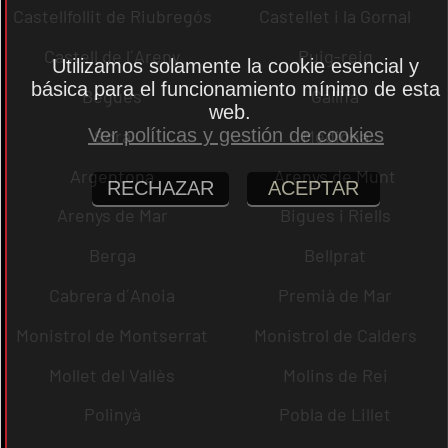
Castellfollit de Riubregós
Castellet i la Gornal
Castell de l´Areny
Puig-reig
Utilizamos solamente la cookie esencial y
básica para el funcionamiento mínimo de esta
Begues
Gallifa
web.
Ver políticas y gestión de cookies
Sora
Mediona
Argentona
Arenys de Munt
RECHAZAR
ACEPTAR
Arenys de Mar
Bigues i Riells
Berga
Bellprat
Cabrera d´Anoia
Premià de Mar
Monistrol de Montserrat
Monistrol de Calders
Mollet del Vallès
Molins de Rei
Polinyà
Pobla de Lillet