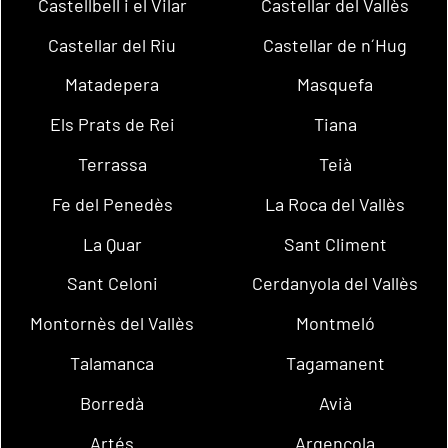
Castellbell i el Vilar
Castellar del Vallès
Castellar del Riu
Castellar de n´Hug
Matadepera
Masquefa
Els Prats de Rei
Tiana
Terrassa
Teià
Fe del Penedès
La Roca del Vallès
La Quar
Sant Climent
Sant Celoni
Cerdanyola del Vallès
Montornès del Vallès
Montmeló
Talamanca
Tagamanent
Borredà
Avià
Artés
Argençola