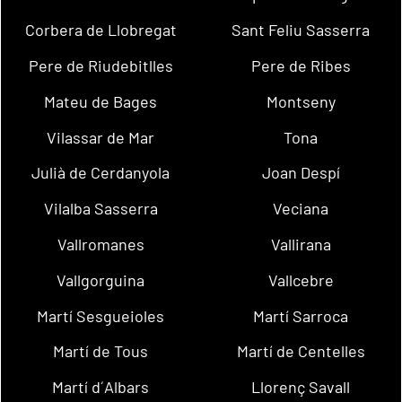
Corbera de Llobregat
Sant Feliu Sasserra
Pere de Riudebitlles
Pere de Ribes
Mateu de Bages
Montseny
Vilassar de Mar
Tona
Julià de Cerdanyola
Joan Despí
Vilalba Sasserra
Veciana
Vallromanes
Vallirana
Vallgorguina
Vallcebre
Martí Sesgueioles
Martí Sarroca
Martí de Tous
Martí de Centelles
Martí d´Albars
Llorenç Savall