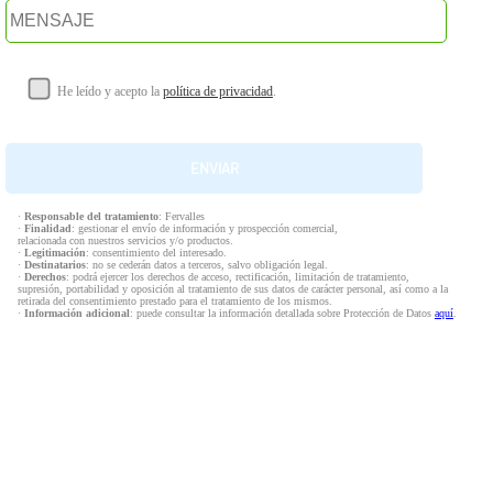
He leído y acepto la
política de privacidad
.
·
Responsable del tratamiento
: Fervalles
·
Finalidad
: gestionar el envío de información y prospección comercial,
relacionada con nuestros servicios y/o productos.
·
Legitimación
: consentimiento del interesado.
·
Destinatarios
: no se cederán datos a terceros, salvo obligación legal.
·
Derechos
: podrá ejercer los derechos de acceso, rectificación, limitación de tratamiento,
supresión, portabilidad y oposición al tratamiento de sus datos de carácter personal, así como a la
retirada del consentimiento prestado para el tratamiento de los mismos.
·
Información adicional
: puede consultar la información detallada sobre Protección de Datos
aquí
.