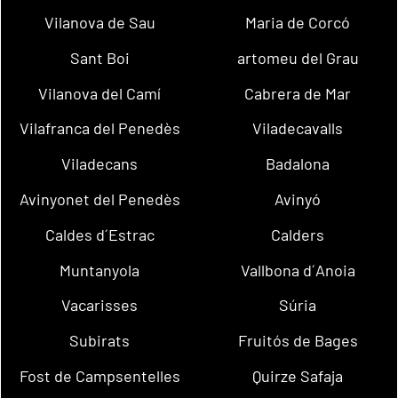
Vilanova de Sau
Maria de Corcó
Sant Boi
artomeu del Grau
Vilanova del Camí
Cabrera de Mar
Vilafranca del Penedès
Viladecavalls
Viladecans
Badalona
Avinyonet del Penedès
Avinyó
Caldes d´Estrac
Calders
Muntanyola
Vallbona d´Anoia
Vacarisses
Súria
Subirats
Fruitós de Bages
Fost de Campsentelles
Quirze Safaja