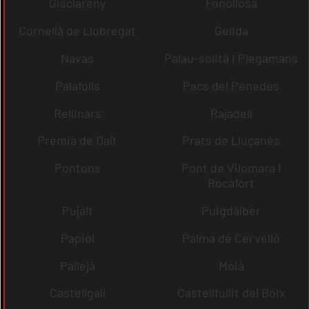
Gisclareny
Fonollosa
Cornellà de Llobregat
Gelida
Navas
Palau-solità i Plegamans
Palafolls
Pacs del Penedès
Rellinars
Rajadell
Premià de Dalt
Prats de Lluçanès
Pontons
Pont de Vilomara i
Rocafort
Pujalt
Puigdàlber
Papiol
Palma de Cervelló
Pallejà
Moià
Castellgalí
Castellfullit del Boix