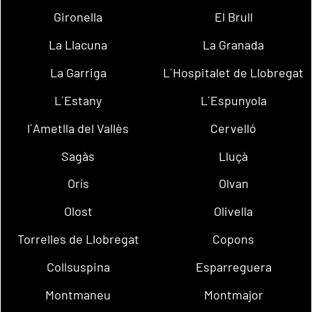
Gironella
El Brull
La Llacuna
La Granada
La Garriga
L´Hospitalet de Llobregat
L´Estany
L´Espunyola
l´Ametlla del Vallès
Cervelló
Sagàs
Lluçà
Orís
Olvan
Olost
Olivella
Torrelles de Llobregat
Copons
Collsuspina
Esparreguera
Montmaneu
Montmajor