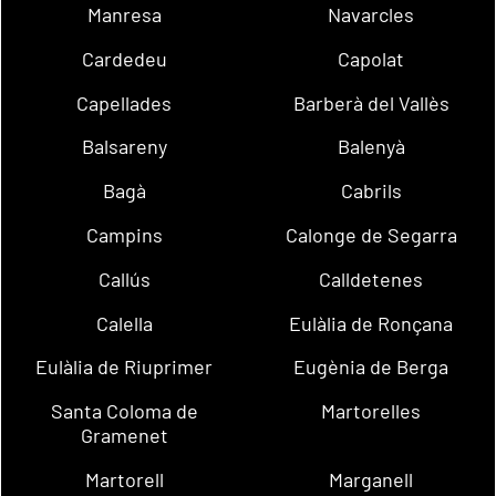
Manresa
Navarcles
Cardedeu
Capolat
Capellades
Barberà del Vallès
Balsareny
Balenyà
Bagà
Cabrils
Campins
Calonge de Segarra
Callús
Calldetenes
Calella
Eulàlia de Ronçana
Eulàlia de Riuprimer
Eugènia de Berga
Santa Coloma de
Martorelles
Gramenet
Martorell
Marganell