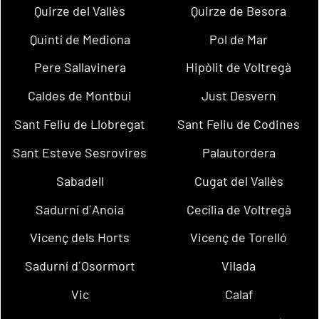
Quirze del Vallès
Quirze de Besora
Quintí de Mediona
Pol de Mar
Pere Sallavinera
Hipòlit de Voltregà
Caldes de Montbui
Just Desvern
Sant Feliu de Llobregat
Sant Feliu de Codines
Sant Esteve Sesrovires
Palautordera
Sabadell
Cugat del Vallès
Sadurní d´Anoia
Cecília de Voltregà
Vicenç dels Horts
Vicenç de Torelló
Sadurní d´Osormort
Vilada
Vic
Calaf