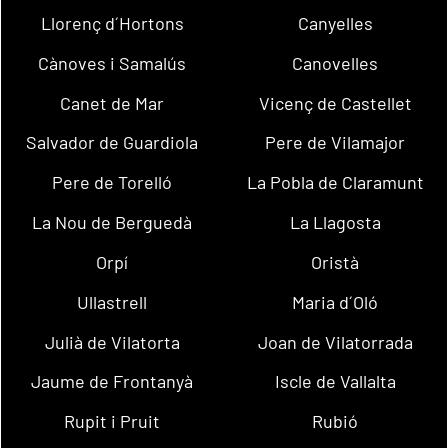
Llorenç d´Hortons
Canyelles
Cànoves i Samalús
Canovelles
Canet de Mar
Vicenç de Castellet
Salvador de Guardiola
Pere de Vilamajor
Pere de Torelló
La Pobla de Claramunt
La Nou de Berguedà
La Llagosta
Orpí
Oristà
Ullastrell
Maria d´Oló
Julià de Vilatorta
Joan de Vilatorrada
Jaume de Frontanyà
Iscle de Vallalta
Rupit i Pruit
Rubió