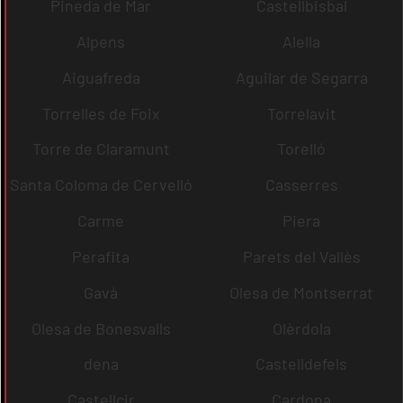
Pineda de Mar
Castellbisbal
Alpens
Alella
Aiguafreda
Aguilar de Segarra
Torrelles de Foix
Torrelavit
Torre de Claramunt
Torelló
Santa Coloma de Cervelló
Casserres
Carme
Piera
Perafita
Parets del Vallès
Gavà
Olesa de Montserrat
Olesa de Bonesvalls
Olèrdola
dena
Castelldefels
Castellcir
Cardona