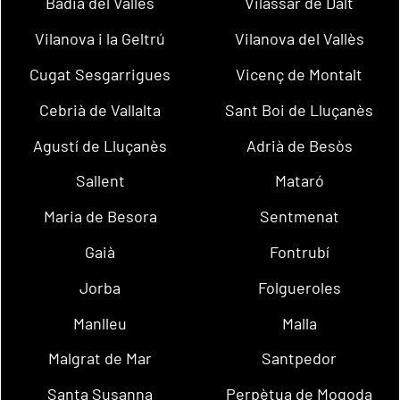
Badia del Vallès
Vilassar de Dalt
Vilanova i la Geltrú
Vilanova del Vallès
Cugat Sesgarrigues
Vicenç de Montalt
Cebrià de Vallalta
Sant Boi de Lluçanès
Agustí de Lluçanès
Adrià de Besòs
Sallent
Mataró
Maria de Besora
Sentmenat
Gaià
Fontrubí
Jorba
Folgueroles
Manlleu
Malla
Malgrat de Mar
Santpedor
Santa Susanna
Perpètua de Mogoda