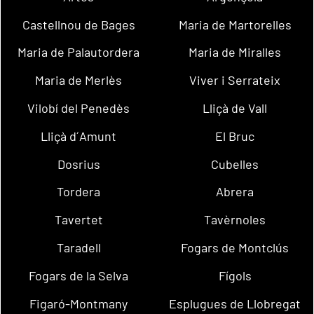
Castellnou de Bages
Maria de Martorelles
Maria de Palautordera
Maria de Miralles
Maria de Merlès
Viver i Serrateix
Vilobí del Penedès
Lliçà de Vall
Lliçà d´Amunt
El Bruc
Dosrius
Cubelles
Tordera
Abrera
Tavertet
Tavèrnoles
Taradell
Fogars de Montclús
Fogars de la Selva
Fígols
Figaró-Montmany
Esplugues de Llobregat