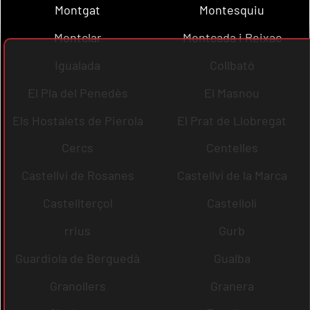
Montgat
Montesquiu
Montclar
Montcada i Reixac
Igualada
Collbató
El Pla del Penedès
El Masnou
Els Hostalets de Pierola
El Prat de Llobregat
Cercs
Centelles
Castellví de Rosanes
Castellví de la Marca
Castellterçol
Castellolí
rrius
Gurb
Guardiola de Berguedà
Gualba
Granollers
Granera