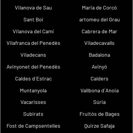
Vilanova de Sau
Maria de Corcó
Sant Boi
artomeu del Grau
Vilanova del Camí
Cabrera de Mar
Vilafranca del Penedès
Viladecavalls
Viladecans
Badalona
Avinyonet del Penedès
Avinyó
Caldes d´Estrac
Calders
Muntanyola
Vallbona d´Anoia
Vacarisses
Súria
Subirats
Fruitós de Bages
Fost de Campsentelles
Quirze Safaja