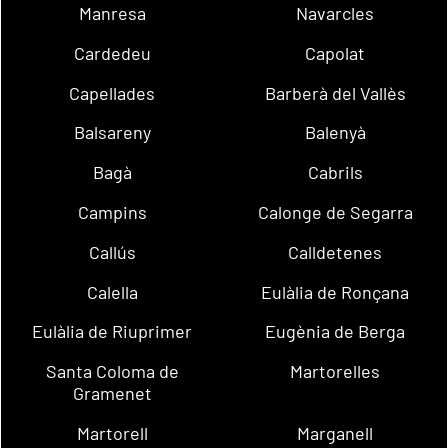
Manresa
Navarcles
Cardedeu
Capolat
Capellades
Barberà del Vallès
Balsareny
Balenyà
Bagà
Cabrils
Campins
Calonge de Segarra
Callús
Calldetenes
Calella
Eulàlia de Ronçana
Eulàlia de Riuprimer
Eugènia de Berga
Santa Coloma de
Martorelles
Gramenet
Martorell
Marganell