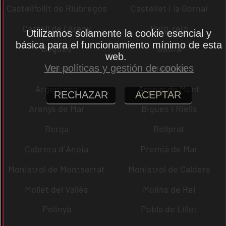
Castellfollit de Riubregós
Castellet i la Gornal
Castell de l´Areny
Puig-reig
Utilizamos solamente la cookie esencial y
básica para el funcionamiento mínimo de esta
Begues
Gallifa
web.
Ver políticas y gestión de cookies
Sora
Mediona
Argentona
Arenys de Munt
RECHAZAR
ACEPTAR
Arenys de Mar
Bigues i Riells
Berga
Bellprat
Cabrera d´Anoia
Premià de Mar
Monistrol de Montserrat
Monistrol de Calders
Mollet del Vallès
Molins de Rei
Polinyà
Pobla de Lillet