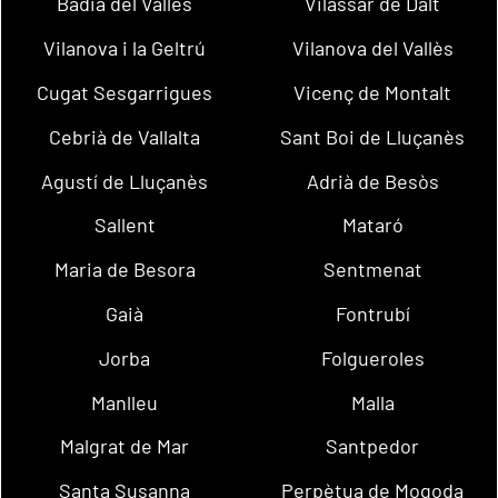
Badia del Vallès
Vilassar de Dalt
Vilanova i la Geltrú
Vilanova del Vallès
Cugat Sesgarrigues
Vicenç de Montalt
Cebrià de Vallalta
Sant Boi de Lluçanès
Agustí de Lluçanès
Adrià de Besòs
Sallent
Mataró
Maria de Besora
Sentmenat
Gaià
Fontrubí
Jorba
Folgueroles
Manlleu
Malla
Malgrat de Mar
Santpedor
Santa Susanna
Perpètua de Mogoda