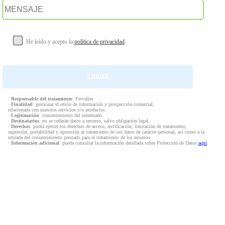
He leído y acepto la
política de privacidad
.
·
Responsable del tratamiento
: Fervalles
·
Finalidad
: gestionar el envío de información y prospección comercial,
relacionada con nuestros servicios y/o productos.
·
Legitimación
: consentimiento del interesado.
·
Destinatarios
: no se cederán datos a terceros, salvo obligación legal.
·
Derechos
: podrá ejercer los derechos de acceso, rectificación, limitación de tratamiento,
supresión, portabilidad y oposición al tratamiento de sus datos de carácter personal, así como a la
retirada del consentimiento prestado para el tratamiento de los mismos.
·
Información adicional
: puede consultar la información detallada sobre Protección de Datos
aquí
.