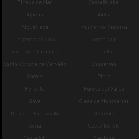
Pineda de Mar
Castellbisbal
Alpens
Alella
Aiguafreda
Aguilar de Segarra
Torrelles de Foix
Torrelavit
Torre de Claramunt
Torelló
Santa Coloma de Cervelló
Casserres
Carme
Piera
Perafita
Parets del Vallès
Gavà
Olesa de Montserrat
Olesa de Bonesvalls
Olèrdola
dena
Castelldefels
Castellcir
Cardona