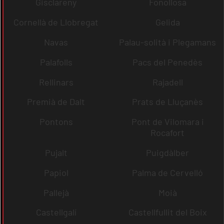
Gisclareny
Fonollosa
Cornellà de Llobregat
Gelida
Navas
Palau-solità i Plegamans
Palafolls
Pacs del Penedès
Rellinars
Rajadell
Premià de Dalt
Prats de Lluçanès
Pontons
Pont de Vilomara i
Rocafort
Pujalt
Puigdàlber
Papiol
Palma de Cervelló
Pallejà
Moià
Castellgalí
Castellfullit del Boix