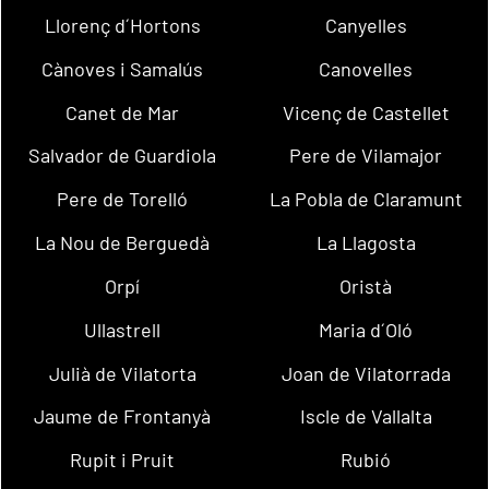
Llorenç d´Hortons
Canyelles
Cànoves i Samalús
Canovelles
Canet de Mar
Vicenç de Castellet
Salvador de Guardiola
Pere de Vilamajor
Pere de Torelló
La Pobla de Claramunt
La Nou de Berguedà
La Llagosta
Orpí
Oristà
Ullastrell
Maria d´Oló
Julià de Vilatorta
Joan de Vilatorrada
Jaume de Frontanyà
Iscle de Vallalta
Rupit i Pruit
Rubió