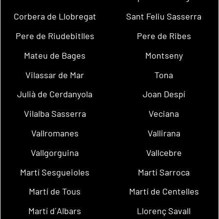
Corbera de Llobregat
Sant Feliu Sasserra
Pere de Riudebitlles
Pere de Ribes
Mateu de Bages
Montseny
Vilassar de Mar
Tona
Julià de Cerdanyola
Joan Despí
Vilalba Sasserra
Veciana
Vallromanes
Vallirana
Vallgorguina
Vallcebre
Martí Sesgueioles
Martí Sarroca
Martí de Tous
Martí de Centelles
Martí d´Albars
Llorenç Savall