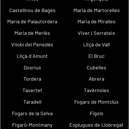
Castellnou de Bages
Maria de Martorelles
Maria de Palautordera
Maria de Miralles
Maria de Merlès
Viver i Serrateix
Vilobí del Penedès
Lliçà de Vall
Lliçà d´Amunt
El Bruc
Dosrius
Cubelles
Tordera
Abrera
Tavertet
Tavèrnoles
Taradell
Fogars de Montclús
Fogars de la Selva
Fígols
Figaró-Montmany
Esplugues de Llobregat