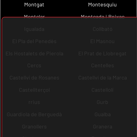
Montgat
Montesquiu
Montclar
Montcada i Reixac
Igualada
Collbató
El Pla del Penedès
El Masnou
Els Hostalets de Pierola
El Prat de Llobregat
Cercs
Centelles
Castellví de Rosanes
Castellví de la Marca
Castellterçol
Castellolí
rrius
Gurb
Guardiola de Berguedà
Gualba
Granollers
Granera