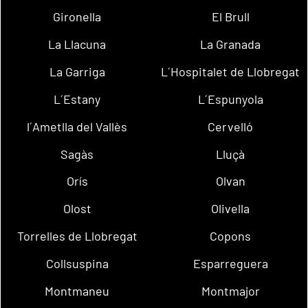
Gironella
El Brull
La Llacuna
La Granada
La Garriga
L´Hospitalet de Llobregat
L´Estany
L´Espunyola
l´Ametlla del Vallès
Cervelló
Sagàs
Lluçà
Orís
Olvan
Olost
Olivella
Torrelles de Llobregat
Copons
Collsuspina
Esparreguera
Montmaneu
Montmajor