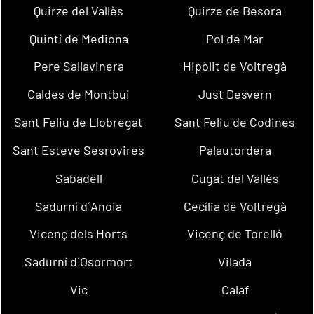
Quirze del Vallès
Quirze de Besora
Quintí de Mediona
Pol de Mar
Pere Sallavinera
Hipòlit de Voltregà
Caldes de Montbui
Just Desvern
Sant Feliu de Llobregat
Sant Feliu de Codines
Sant Esteve Sesrovires
Palautordera
Sabadell
Cugat del Vallès
Sadurní d´Anoia
Cecília de Voltregà
Vicenç dels Horts
Vicenç de Torelló
Sadurní d´Osormort
Vilada
Vic
Calaf