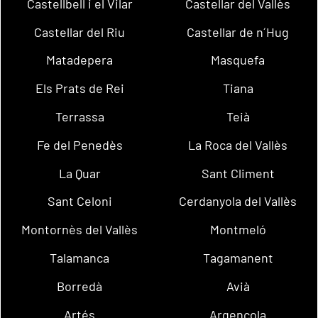
Castellbell i el Vilar
Castellar del Vallès
Castellar del Riu
Castellar de n´Hug
Matadepera
Masquefa
Els Prats de Rei
Tiana
Terrassa
Teià
Fe del Penedès
La Roca del Vallès
La Quar
Sant Climent
Sant Celoni
Cerdanyola del Vallès
Montornès del Vallès
Montmeló
Talamanca
Tagamanent
Borredà
Avià
Artés
Argençola