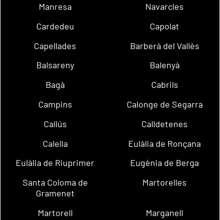
Manresa
Navarcles
Cardedeu
Capolat
Capellades
Barberà del Vallès
Balsareny
Balenyà
Bagà
Cabrils
Campins
Calonge de Segarra
Callús
Calldetenes
Calella
Eulàlia de Ronçana
Eulàlia de Riuprimer
Eugènia de Berga
Santa Coloma de
Martorelles
Gramenet
Martorell
Marganell