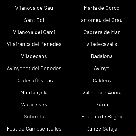
Vilanova de Sau
Maria de Corcó
Sant Boi
artomeu del Grau
Vilanova del Camí
Cabrera de Mar
Vilafranca del Penedès
Viladecavalls
Viladecans
Badalona
Avinyonet del Penedès
Avinyó
Caldes d´Estrac
Calders
Muntanyola
Vallbona d´Anoia
Vacarisses
Súria
Subirats
Fruitós de Bages
Fost de Campsentelles
Quirze Safaja