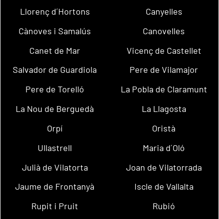
Llorenç d´Hortons
Canyelles
Cànoves i Samalús
Canovelles
Canet de Mar
Vicenç de Castellet
Salvador de Guardiola
Pere de Vilamajor
Pere de Torelló
La Pobla de Claramunt
La Nou de Berguedà
La Llagosta
Orpí
Oristà
Ullastrell
Maria d´Oló
Julià de Vilatorta
Joan de Vilatorrada
Jaume de Frontanyà
Iscle de Vallalta
Rupit i Pruit
Rubió