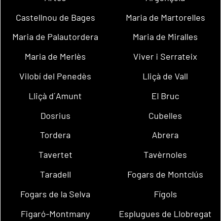
Castellnou de Bages
Maria de Martorelles
Maria de Palautordera
Maria de Miralles
Maria de Merlès
Viver i Serrateix
Vilobí del Penedès
Lliçà de Vall
Lliçà d´Amunt
El Bruc
Dosrius
Cubelles
Tordera
Abrera
Tavertet
Tavèrnoles
Taradell
Fogars de Montclús
Fogars de la Selva
Fígols
Figaró-Montmany
Esplugues de Llobregat