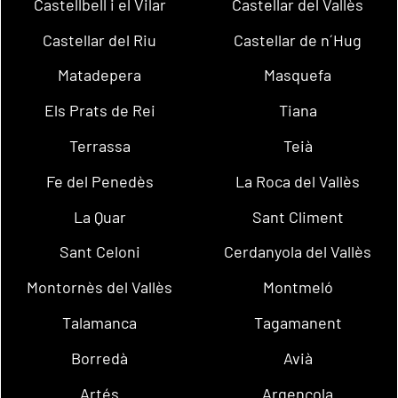
Castellbell i el Vilar
Castellar del Vallès
Castellar del Riu
Castellar de n´Hug
Matadepera
Masquefa
Els Prats de Rei
Tiana
Terrassa
Teià
Fe del Penedès
La Roca del Vallès
La Quar
Sant Climent
Sant Celoni
Cerdanyola del Vallès
Montornès del Vallès
Montmeló
Talamanca
Tagamanent
Borredà
Avià
Artés
Argençola