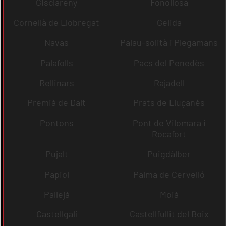
Gisclareny
Fonollosa
Cornellà de Llobregat
Gelida
Navas
Palau-solità i Plegamans
Palafolls
Pacs del Penedès
Rellinars
Rajadell
Premià de Dalt
Prats de Lluçanès
Pontons
Pont de Vilomara i
Rocafort
Pujalt
Puigdàlber
Papiol
Palma de Cervelló
Pallejà
Moià
Castellgalí
Castellfullit del Boix