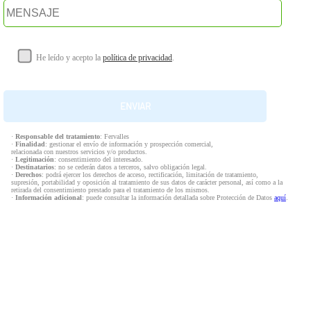
He leído y acepto la
política de privacidad
.
·
Responsable del tratamiento
: Fervalles
·
Finalidad
: gestionar el envío de información y prospección comercial,
relacionada con nuestros servicios y/o productos.
·
Legitimación
: consentimiento del interesado.
·
Destinatarios
: no se cederán datos a terceros, salvo obligación legal.
·
Derechos
: podrá ejercer los derechos de acceso, rectificación, limitación de tratamiento,
supresión, portabilidad y oposición al tratamiento de sus datos de carácter personal, así como a la
retirada del consentimiento prestado para el tratamiento de los mismos.
·
Información adicional
: puede consultar la información detallada sobre Protección de Datos
aquí
.