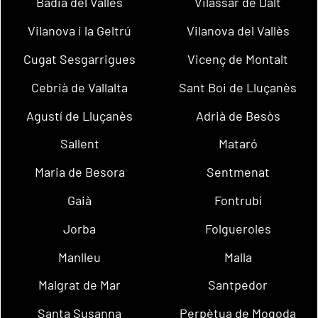
Badia del Vallès
Vilassar de Dalt
Vilanova i la Geltrú
Vilanova del Vallès
Cugat Sesgarrigues
Vicenç de Montalt
Cebrià de Vallalta
Sant Boi de Lluçanès
Agustí de Lluçanès
Adrià de Besòs
Sallent
Mataró
Maria de Besora
Sentmenat
Gaià
Fontrubí
Jorba
Folgueroles
Manlleu
Malla
Malgrat de Mar
Santpedor
Santa Susanna
Perpètua de Mogoda