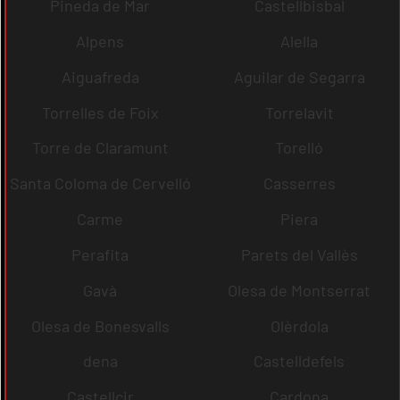
Pineda de Mar
Castellbisbal
Alpens
Alella
Aiguafreda
Aguilar de Segarra
Torrelles de Foix
Torrelavit
Torre de Claramunt
Torelló
Santa Coloma de Cervelló
Casserres
Carme
Piera
Perafita
Parets del Vallès
Gavà
Olesa de Montserrat
Olesa de Bonesvalls
Olèrdola
dena
Castelldefels
Castellcir
Cardona