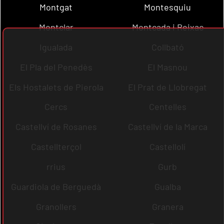
Montgat
Montesquiu
Montclar
Montcada i Reixac
Igualada
Collbató
El Pla del Penedès
El Masnou
Els Hostalets de Pierola
El Prat de Llobregat
Cercs
Centelles
Castellví de Rosanes
Castellví de la Marca
Castellterçol
Castellolí
rrius
Gurb
Guardiola de Berguedà
Gualba
Granollers
Granera