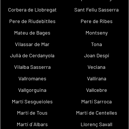
Corbera de Llobregat
Sant Feliu Sasserra
Pere de Riudebitlles
Pere de Ribes
Mateu de Bages
Montseny
Vilassar de Mar
Tona
Julià de Cerdanyola
Joan Despí
Vilalba Sasserra
Veciana
Vallromanes
Vallirana
Vallgorguina
Vallcebre
Martí Sesgueioles
Martí Sarroca
Martí de Tous
Martí de Centelles
Martí d´Albars
Llorenç Savall