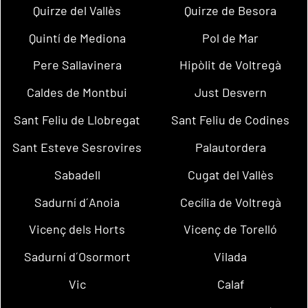
Quirze del Vallès
Quirze de Besora
Quintí de Mediona
Pol de Mar
Pere Sallavinera
Hipòlit de Voltregà
Caldes de Montbui
Just Desvern
Sant Feliu de Llobregat
Sant Feliu de Codines
Sant Esteve Sesrovires
Palautordera
Sabadell
Cugat del Vallès
Sadurní d´Anoia
Cecília de Voltregà
Vicenç dels Horts
Vicenç de Torelló
Sadurní d´Osormort
Vilada
Vic
Calaf