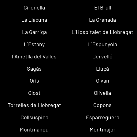
Gironella
El Brull
La Llacuna
La Granada
La Garriga
L´Hospitalet de Llobregat
L´Estany
L´Espunyola
l´Ametlla del Vallès
Cervelló
Sagàs
Lluçà
Orís
Olvan
Olost
Olivella
Torrelles de Llobregat
Copons
Collsuspina
Esparreguera
Montmaneu
Montmajor