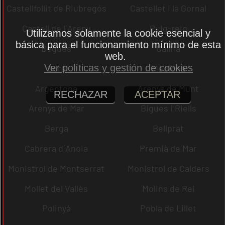
Castellfollit de Riubregós
Castellet i la Gornal
Castell de l´Areny
Puig-reig
Utilizamos solamente la cookie esencial y
básica para el funcionamiento mínimo de esta
Begues
Gallifa
web.
Ver políticas y gestión de cookies
Sora
Mediona
Argentona
Arenys de Munt
RECHAZAR
ACEPTAR
Arenys de Mar
Bigues i Riells
Berga
Bellprat
Cabrera d´Anoia
Premià de Mar
Monistrol de Montserrat
Monistrol de Calders
Mollet del Vallès
Molins de Rei
Polinyà
Pobla de Lillet