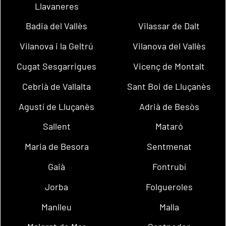
Llavaneres
Badia del Vallès
Vilassar de Dalt
Vilanova i la Geltrú
Vilanova del Vallès
Cugat Sesgarrigues
Vicenç de Montalt
Cebrià de Vallalta
Sant Boi de Lluçanès
Agustí de Lluçanès
Adrià de Besòs
Sallent
Mataró
Maria de Besora
Sentmenat
Gaià
Fontrubí
Jorba
Folgueroles
Manlleu
Malla