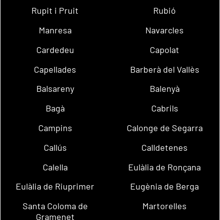
Rupit i Pruit
Rubió
Manresa
Navarcles
Cardedeu
Capolat
Capellades
Barberà del Vallès
Balsareny
Balenyà
Bagà
Cabrils
Campins
Calonge de Segarra
Callús
Calldetenes
Calella
Eulàlia de Ronçana
Eulàlia de Riuprimer
Eugènia de Berga
Santa Coloma de
Martorelles
Gramenet