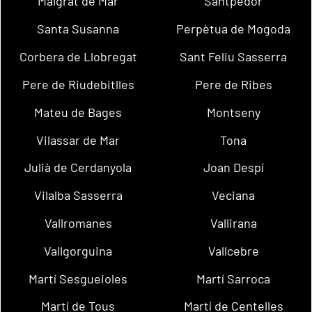
Malgrat de Mar
Santpedor
Santa Susanna
Perpètua de Mogoda
Corbera de Llobregat
Sant Feliu Sasserra
Pere de Riudebitlles
Pere de Ribes
Mateu de Bages
Montseny
Vilassar de Mar
Tona
Julià de Cerdanyola
Joan Despí
Vilalba Sasserra
Veciana
Vallromanes
Vallirana
Vallgorguina
Vallcebre
Martí Sesgueioles
Martí Sarroca
Martí de Tous
Martí de Centelles