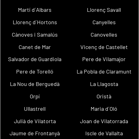
Martí d´Albars
Llorenç Savall
Llorenç d´Hortons
Canyelles
Cànoves i Samalús
Canovelles
Canet de Mar
Vicenç de Castellet
Salvador de Guardiola
Pere de Vilamajor
Pere de Torelló
La Pobla de Claramunt
La Nou de Berguedà
La Llagosta
Orpí
Oristà
Ullastrell
Maria d´Oló
Julià de Vilatorta
Joan de Vilatorrada
Jaume de Frontanyà
Iscle de Vallalta