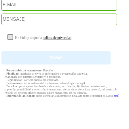
He leído y acepto la
política de privacidad
.
·
Responsable del tratamiento
: Fervalles
·
Finalidad
: gestionar el envío de información y prospección comercial,
relacionada con nuestros servicios y/o productos.
·
Legitimación
: consentimiento del interesado.
·
Destinatarios
: no se cederán datos a terceros, salvo obligación legal.
·
Derechos
: podrá ejercer los derechos de acceso, rectificación, limitación de tratamiento,
supresión, portabilidad y oposición al tratamiento de sus datos de carácter personal, así como a la
retirada del consentimiento prestado para el tratamiento de los mismos.
·
Información adicional
: puede consultar la información detallada sobre Protección de Datos
aquí
.