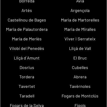
Borredà
Avià
Artés
Argençola
Castellnou de Bages
Maria de Martorelles
Maria de Palautordera
Maria de Miralles
Maria de Merlès
Viver i Serrateix
Vilobí del Penedès
Lliçà de Vall
Lliçà d´Amunt
El Bruc
Dosrius
Cubelles
Tordera
Abrera
Tavertet
Tavèrnoles
Taradell
Fogars de Montclús
Fogars de la Selva
Fígols