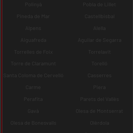
Polinyà
Pobla de Lillet
Pineda de Mar
Castellbisbal
Alpens
Alella
Aiguafreda
Aguilar de Segarra
Torrelles de Foix
Torrelavit
Torre de Claramunt
Torelló
Santa Coloma de Cervelló
Casserres
Carme
Piera
Perafita
Parets del Vallès
Gavà
Olesa de Montserrat
Olesa de Bonesvalls
Olèrdola