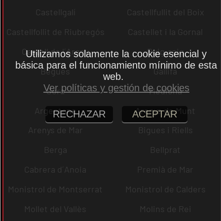
Castellgalí
Castellfullit del Boix
Castellfollit de Riubregós
Castellet i la Gornal
Castell de l´Areny
Puig-reig
Utilizamos solamente la cookie esencial y
básica para el funcionamiento mínimo de esta
Begues
Gallifa
web.
Ver políticas y gestión de cookies
Sora
Mediona
Argentona
Arenys de Munt
RECHAZAR
ACEPTAR
Arenys de Mar
Bigues i Riells
Berga
Bellprat
Cabrera d´Anoia
Premià de Mar
Monistrol de Montserrat
Monistrol de Calders
Mollet del Vallès
Molins de Rei