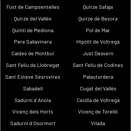
Fost de Campsentelles
Quirze Safaja
Quirze del Vallès
Quirze de Besora
Quintí de Mediona
Pol de Mar
Pere Sallavinera
Hipòlit de Voltregà
Caldes de Montbui
Just Desvern
Sant Feliu de Llobregat
Sant Feliu de Codines
Sant Esteve Sesrovires
Palautordera
Sabadell
Cugat del Vallès
Sadurní d´Anoia
Cecília de Voltregà
Vicenç dels Horts
Vicenç de Torelló
Sadurní d´Osormort
Vilada