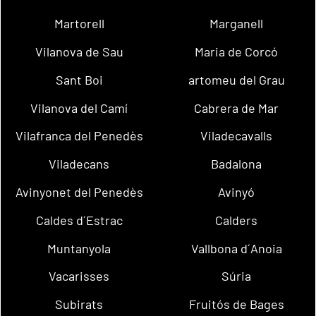
Martorell
Marganell
Vilanova de Sau
Maria de Corcó
Sant Boi
artomeu del Grau
Vilanova del Camí
Cabrera de Mar
Vilafranca del Penedès
Viladecavalls
Viladecans
Badalona
Avinyonet del Penedès
Avinyó
Caldes d´Estrac
Calders
Muntanyola
Vallbona d´Anoia
Vacarisses
Súria
Subirats
Fruitós de Bages