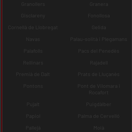
Granollers
Granera
Gisclareny
Fonollosa
Cornellà de Llobregat
Gelida
Navas
Palau-solità i Plegamans
Palafolls
Pacs del Penedès
Rellinars
Rajadell
Premià de Dalt
Prats de Lluçanès
Pontons
Pont de Vilomara i
Rocafort
Pujalt
Puigdàlber
Papiol
Palma de Cervelló
Pallejà
Moià