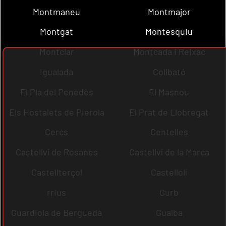
Montmaneu
Montmajor
Montgat
Montesquiu
Montclar
Montcada i Reixac
Igualada
Collbató
El Pla del Penedès
El Masnou
Els Hostalets de Pierola
El Prat de Llobregat
Cercs
Centelles
Castellví de Rosanes
Castellví de la Marca
Castellterçol
Castellolí
rrius
Gurb
Guardiola de Berguedà
Gualba