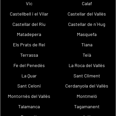
Vic
Calaf
Castellbell i el Vilar
Castellar del Vallès
Castellar del Riu
Castellar de n´Hug
Matadepera
Masquefa
Els Prats de Rei
Tiana
Terrassa
Teià
Fe del Penedès
La Roca del Vallès
La Quar
Sant Climent
Sant Celoni
Cerdanyola del Vallès
Montornès del Vallès
Montmeló
Talamanca
Tagamanent