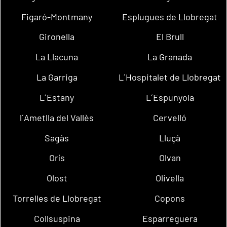
Figaró-Montmany
Esplugues de Llobregat
Gironella
El Brull
La Llacuna
La Granada
La Garriga
L´Hospitalet de Llobregat
L´Estany
L´Espunyola
l´Ametlla del Vallès
Cervelló
Sagàs
Lluçà
Orís
Olvan
Olost
Olivella
Torrelles de Llobregat
Copons
Collsuspina
Esparreguera