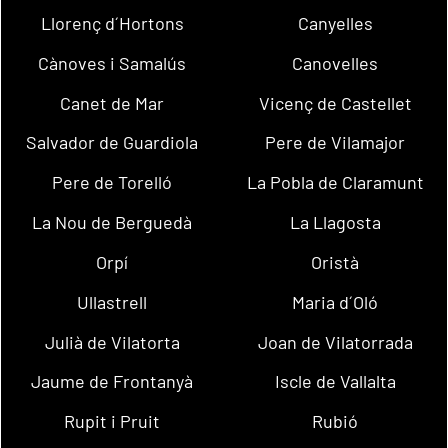
Llorenç d´Hortons
Canyelles
Cànoves i Samalús
Canovelles
Canet de Mar
Vicenç de Castellet
Salvador de Guardiola
Pere de Vilamajor
Pere de Torelló
La Pobla de Claramunt
La Nou de Berguedà
La Llagosta
Orpí
Oristà
Ullastrell
Maria d´Oló
Julià de Vilatorta
Joan de Vilatorrada
Jaume de Frontanyà
Iscle de Vallalta
Rupit i Pruit
Rubió