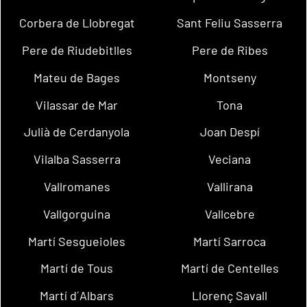
Corbera de Llobregat
Sant Feliu Sasserra
Pere de Riudebitlles
Pere de Ribes
Mateu de Bages
Montseny
Vilassar de Mar
Tona
Julià de Cerdanyola
Joan Despí
Vilalba Sasserra
Veciana
Vallromanes
Vallirana
Vallgorguina
Vallcebre
Martí Sesgueioles
Martí Sarroca
Martí de Tous
Martí de Centelles
Martí d´Albars
Llorenç Savall