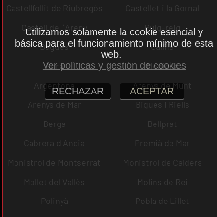
Castellfollit de Riubregós
Castellet i la Gornal
Castell de l´Areny
Puig-reig
Utilizamos solamente la cookie esencial y
básica para el funcionamiento mínimo de esta
Begues
Gallifa
web.
Ver políticas y gestión de cookies
Sora
Mediona
Argentona
Arenys de Munt
RECHAZAR
ACEPTAR
Arenys de Mar
Bigues i Riells
Berga
Bellprat
Cabrera d´Anoia
Premià de Mar
Monistrol de Montserrat
Monistrol de Calders
Mollet del Vallès
Molins de Rei
Polinyà
Pobla de Lillet