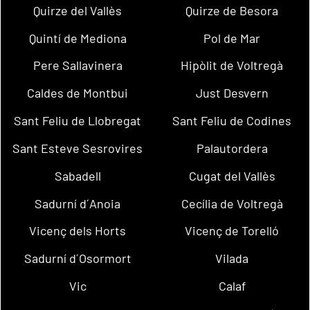
Quirze del Vallès
Quirze de Besora
Quintí de Mediona
Pol de Mar
Pere Sallavinera
Hipòlit de Voltregà
Caldes de Montbui
Just Desvern
Sant Feliu de Llobregat
Sant Feliu de Codines
Sant Esteve Sesrovires
Palautordera
Sabadell
Cugat del Vallès
Sadurní d´Anoia
Cecília de Voltregà
Vicenç dels Horts
Vicenç de Torelló
Sadurní d´Osormort
Vilada
Vic
Calaf