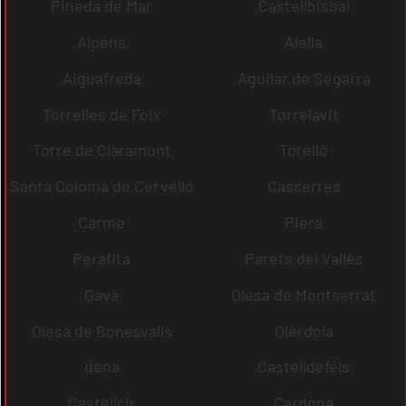
Pineda de Mar
Castellbisbal
Alpens
Alella
Aiguafreda
Aguilar de Segarra
Torrelles de Foix
Torrelavit
Torre de Claramunt
Torelló
Santa Coloma de Cervelló
Casserres
Carme
Piera
Perafita
Parets del Vallès
Gavà
Olesa de Montserrat
Olesa de Bonesvalls
Olèrdola
dena
Castelldefels
Castellcir
Cardona