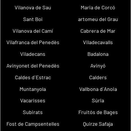
Vilanova de Sau
Maria de Corcó
Sant Boi
artomeu del Grau
Vilanova del Camí
Cabrera de Mar
Vilafranca del Penedès
Viladecavalls
Viladecans
Badalona
Avinyonet del Penedès
Avinyó
Caldes d´Estrac
Calders
Muntanyola
Vallbona d´Anoia
Vacarisses
Súria
Subirats
Fruitós de Bages
Fost de Campsentelles
Quirze Safaja