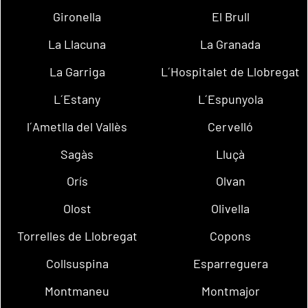
Gironella
El Brull
La Llacuna
La Granada
La Garriga
L´Hospitalet de Llobregat
L´Estany
L´Espunyola
l´Ametlla del Vallès
Cervelló
Sagàs
Lluçà
Orís
Olvan
Olost
Olivella
Torrelles de Llobregat
Copons
Collsuspina
Esparreguera
Montmaneu
Montmajor