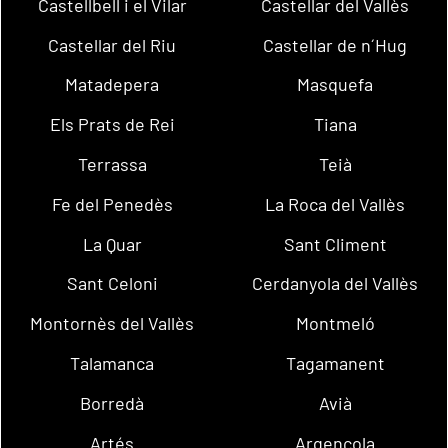
Castellbell i el Vilar
Castellar del Vallès
Castellar del Riu
Castellar de n´Hug
Matadepera
Masquefa
Els Prats de Rei
Tiana
Terrassa
Teià
Fe del Penedès
La Roca del Vallès
La Quar
Sant Climent
Sant Celoni
Cerdanyola del Vallès
Montornès del Vallès
Montmeló
Talamanca
Tagamanent
Borredà
Avià
Artés
Argençola