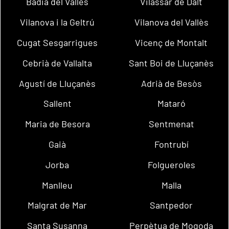
Badia del Vallès
Vilassar de Dalt
Vilanova i la Geltrú
Vilanova del Vallès
Cugat Sesgarrigues
Vicenç de Montalt
Cebrià de Vallalta
Sant Boi de Lluçanès
Agustí de Lluçanès
Adrià de Besòs
Sallent
Mataró
Maria de Besora
Sentmenat
Gaià
Fontrubí
Jorba
Folgueroles
Manlleu
Malla
Malgrat de Mar
Santpedor
Santa Susanna
Perpètua de Mogoda