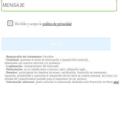
He leído y acepto la
política de privacidad
.
·
Responsable del tratamiento
: Fervalles
·
Finalidad
: gestionar el envío de información y prospección comercial,
relacionada con nuestros servicios y/o productos.
·
Legitimación
: consentimiento del interesado.
·
Destinatarios
: no se cederán datos a terceros, salvo obligación legal.
·
Derechos
: podrá ejercer los derechos de acceso, rectificación, limitación de tratamiento,
supresión, portabilidad y oposición al tratamiento de sus datos de carácter personal, así como a la
retirada del consentimiento prestado para el tratamiento de los mismos.
·
Información adicional
: puede consultar la información detallada sobre Protección de Datos
aquí
.