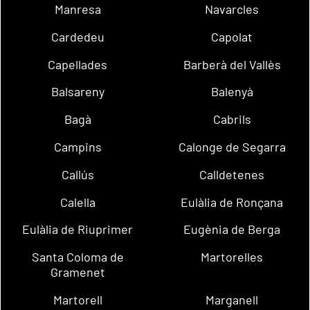
Manresa
Navarcles
Cardedeu
Capolat
Capellades
Barberà del Vallès
Balsareny
Balenyà
Bagà
Cabrils
Campins
Calonge de Segarra
Callús
Calldetenes
Calella
Eulàlia de Ronçana
Eulàlia de Riuprimer
Eugènia de Berga
Santa Coloma de
Martorelles
Gramenet
Martorell
Marganell