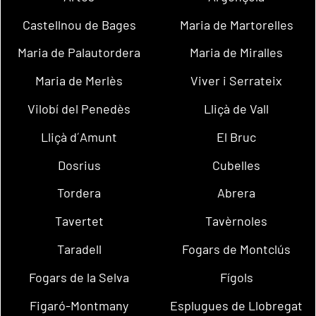
Castellnou de Bages
Maria de Martorelles
Maria de Palautordera
Maria de Miralles
Maria de Merlès
Viver i Serrateix
Vilobí del Penedès
Lliçà de Vall
Lliçà d´Amunt
El Bruc
Dosrius
Cubelles
Tordera
Abrera
Tavertet
Tavèrnoles
Taradell
Fogars de Montclús
Fogars de la Selva
Fígols
Figaró-Montmany
Esplugues de Llobregat