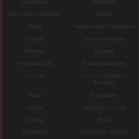
Gisclareny
Fonollosa
Cornellà de Llobregat
Gelida
Navas
Palau-solità i Plegamans
Palafolls
Pacs del Penedès
Rellinars
Rajadell
Premià de Dalt
Prats de Lluçanès
Pontons
Pont de Vilomara i
Rocafort
Pujalt
Puigdàlber
Papiol
Palma de Cervelló
Pallejà
Moià
Castellgalí
Castellfullit del Boix