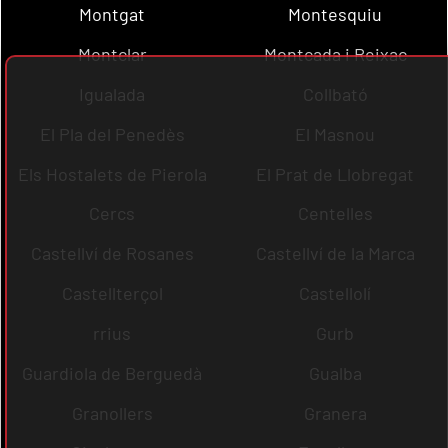
Montgat
Montesquiu
Montclar
Montcada i Reixac
Igualada
Collbató
El Pla del Penedès
El Masnou
Els Hostalets de Pierola
El Prat de Llobregat
Cercs
Centelles
Castellví de Rosanes
Castellví de la Marca
Castellterçol
Castellolí
rrius
Gurb
Guardiola de Berguedà
Gualba
Granollers
Granera