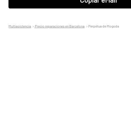
Multiasistencia
Precio reparaciones en Barcelona
Perpètua de Mogoda