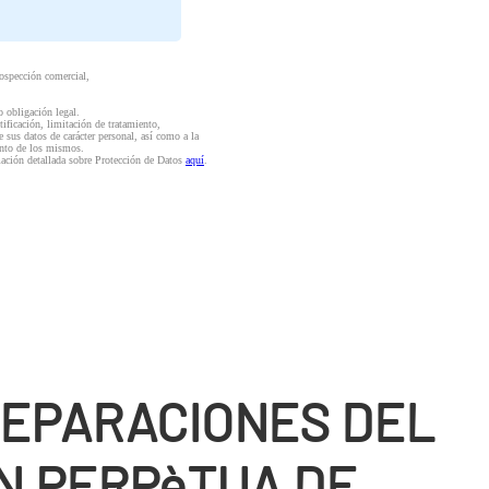
rospección comercial,
o obligación legal.
ctificación, limitación de tratamiento,
e sus datos de carácter personal, así como a la
iento de los mismos.
mación detallada sobre Protección de Datos
aquí
.
REPARACIONES DEL
N PERPèTUA DE