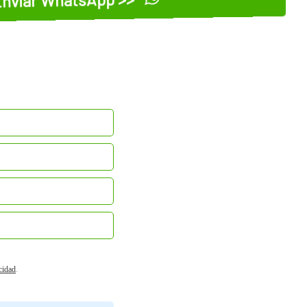
acidad
.