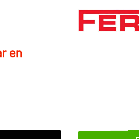
r en
E