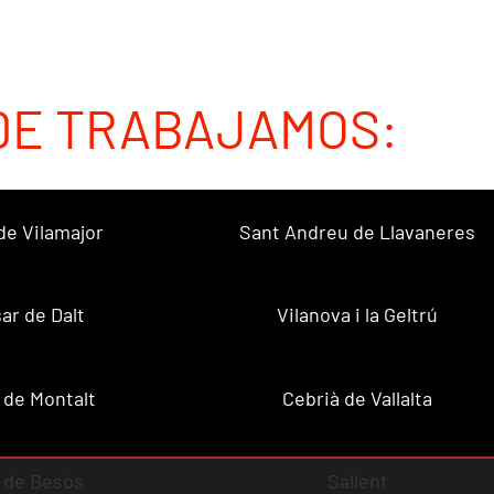
DE TRABAJAMOS:
de Vilamajor
Sant Andreu de Llavaneres
sar de Dalt
Vilanova i la Geltrú
 de Montalt
Cebrià de Vallalta
 de Besòs
Sallent