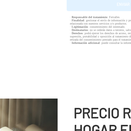
·
Responsable del tratamiento
: Fervalles
·
Finalidad
: gestionar el envío de información y p
relacionada con nuestros servicios y/o productos.
·
Legitimación
: consentimiento del interesado.
·
Destinatarios
: no se cederán datos a terceros, salv
·
Derechos
: podrá ejercer los derechos de acceso, re
supresión, portabilidad y oposición al tratamiento d
retirada del consentimiento prestado para el tratam
·
Información adicional
: puede consultar la infor
PRECIO 
HOGAR E