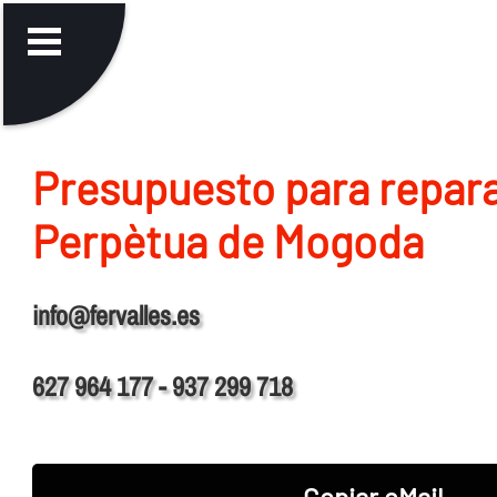
Presupuesto para repara
Perpètua de Mogoda
info@fervalles.es
627 964 177 - 937 299 718
Copiar eMail