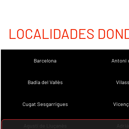
LOCALIDADES DON
Barcelona
Antoni 
Badia del Vallès
Vilas
Cugat Sesgarrigues
Vicenç
Agustí de Lluçanès
Adrià