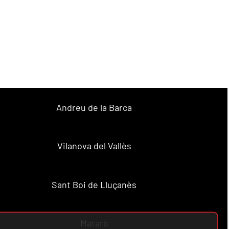
Andreu de la Barca
Vilanova del Vallès
Sant Boi de Lluçanès
Mataró