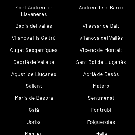
Sant Andreu de
Andreu de la Barca
Llavaneres
Badia del Vallès
Vilassar de Dalt
Vilanova i la Geltrú
Vilanova del Vallès
Cugat Sesgarrigues
Vicenç de Montalt
Cebrià de Vallalta
Sant Boi de Lluçanès
Agustí de Lluçanès
Adrià de Besòs
Sallent
Mataró
Maria de Besora
Sentmenat
Gaià
Fontrubí
Jorba
Folgueroles
Manlleu
Malla