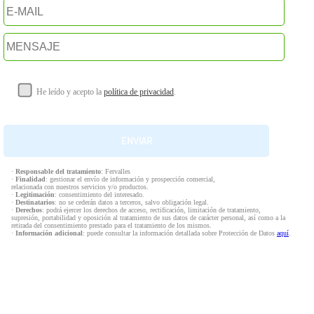
He leído y acepto la
política de privacidad
.
·
Responsable del tratamiento
: Fervalles
·
Finalidad
: gestionar el envío de información y prospección comercial,
relacionada con nuestros servicios y/o productos.
·
Legitimación
: consentimiento del interesado.
·
Destinatarios
: no se cederán datos a terceros, salvo obligación legal.
·
Derechos
: podrá ejercer los derechos de acceso, rectificación, limitación de tratamiento,
supresión, portabilidad y oposición al tratamiento de sus datos de carácter personal, así como a la
retirada del consentimiento prestado para el tratamiento de los mismos.
·
Información adicional
: puede consultar la información detallada sobre Protección de Datos
aquí
.