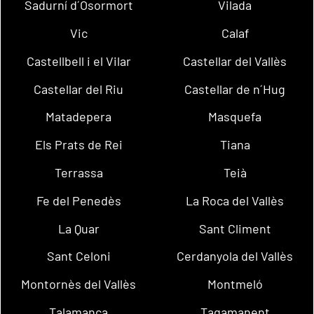
Sadurní d´Osormort
Vilada
Vic
Calaf
Castellbell i el Vilar
Castellar del Vallès
Castellar del Riu
Castellar de n´Hug
Matadepera
Masquefa
Els Prats de Rei
Tiana
Terrassa
Teià
Fe del Penedès
La Roca del Vallès
La Quar
Sant Climent
Sant Celoni
Cerdanyola del Vallès
Montornès del Vallès
Montmeló
Talamanca
Tagamanent