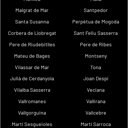
Malgrat de Mar
Santpedor
Santa Susanna
Perpètua de Mogoda
Corbera de Llobregat
Sant Feliu Sasserra
Pere de Riudebitlles
Pere de Ribes
Mateu de Bages
Montseny
Vilassar de Mar
Tona
Julià de Cerdanyola
Joan Despí
Vilalba Sasserra
Veciana
Vallromanes
Vallirana
Vallgorguina
Vallcebre
Martí Sesgueioles
Martí Sarroca