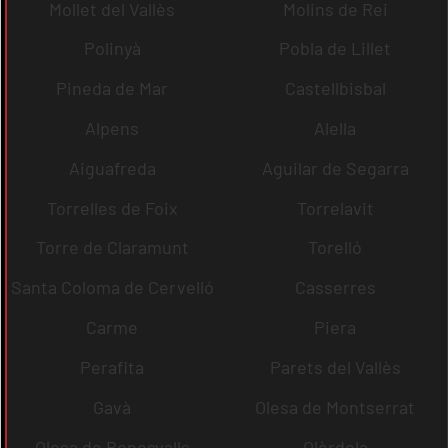
Mollet del Vallès
Molins de Rei
Polinyà
Pobla de Lillet
Pineda de Mar
Castellbisbal
Alpens
Alella
Aiguafreda
Aguilar de Segarra
Torrelles de Foix
Torrelavit
Torre de Claramunt
Torelló
Santa Coloma de Cervelló
Casserres
Carme
Piera
Perafita
Parets del Vallès
Gavà
Olesa de Montserrat
Olesa de Bonesvalls
Olèrdola