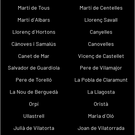
Martí de Tous
Martí de Centelles
Martí d´Albars
Llorenç Savall
Llorenç d´Hortons
Canyelles
Cànoves i Samalús
Canovelles
Canet de Mar
Vicenç de Castellet
Salvador de Guardiola
Pere de Vilamajor
Pere de Torelló
La Pobla de Claramunt
La Nou de Berguedà
La Llagosta
Orpí
Oristà
Ullastrell
Maria d´Oló
Julià de Vilatorta
Joan de Vilatorrada