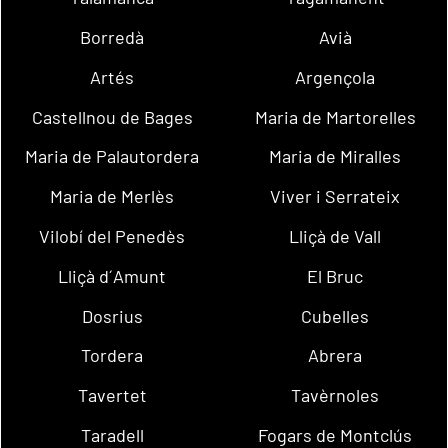
Borredà
Avià
Artés
Argençola
Castellnou de Bages
Maria de Martorelles
Maria de Palautordera
Maria de Miralles
Maria de Merlès
Viver i Serrateix
Vilobí del Penedès
Lliçà de Vall
Lliçà d´Amunt
El Bruc
Dosrius
Cubelles
Tordera
Abrera
Tavertet
Tavèrnoles
Taradell
Fogars de Montclús