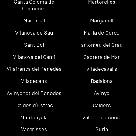
Santa Coloma de
Martorelles
Gramenet
Martorell
Marganell
Vilanova de Sau
Maria de Corcó
Sant Boi
artomeu del Grau
Vilanova del Camí
Cabrera de Mar
Vilafranca del Penedès
Viladecavalls
Viladecans
Badalona
Avinyonet del Penedès
Avinyó
Caldes d´Estrac
Calders
Muntanyola
Vallbona d´Anoia
Vacarisses
Súria