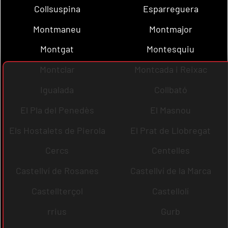
Collsuspina
Esparreguera
Montmaneu
Montmajor
Montgat
Montesquiu
Montclar
Montcada i Reixac
Igualada
Collbató
El Pla del Penedès
El Masnou
Els Hostalets de Pierola
El Prat de Llobregat
Cercs
Centelles
Castellví de Rosanes
Castellví de la Marca
Castellterçol
Castellolí
rrius
Gurb