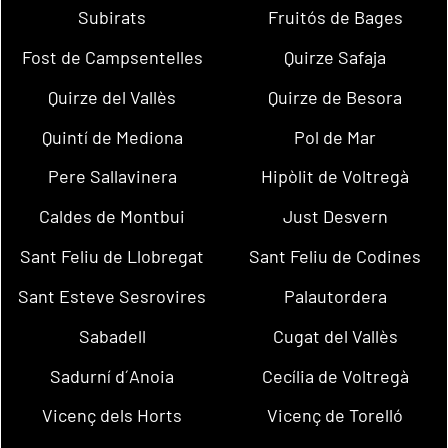
Subirats
Fruitós de Bages
Fost de Campsentelles
Quirze Safaja
Quirze del Vallès
Quirze de Besora
Quintí de Mediona
Pol de Mar
Pere Sallavinera
Hipòlit de Voltregà
Caldes de Montbui
Just Desvern
Sant Feliu de Llobregat
Sant Feliu de Codines
Sant Esteve Sesrovires
Palautordera
Sabadell
Cugat del Vallès
Sadurní d´Anoia
Cecília de Voltregà
Vicenç dels Horts
Vicenç de Torelló