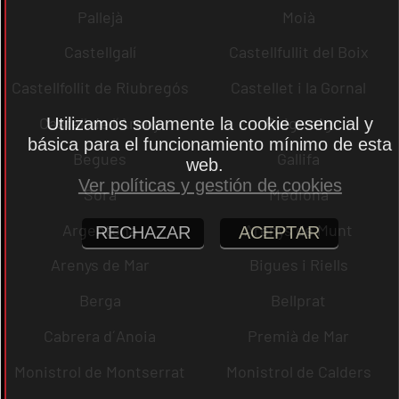
Pallejà
Moià
Castellgalí
Castellfullit del Boix
Castellfollit de Riubregós
Castellet i la Gornal
Castell de l´Areny
Puig-reig
Utilizamos solamente la cookie esencial y
básica para el funcionamiento mínimo de esta
Begues
Gallifa
web.
Ver políticas y gestión de cookies
Sora
Mediona
Argentona
Arenys de Munt
RECHAZAR
ACEPTAR
Arenys de Mar
Bigues i Riells
Berga
Bellprat
Cabrera d´Anoia
Premià de Mar
Monistrol de Montserrat
Monistrol de Calders