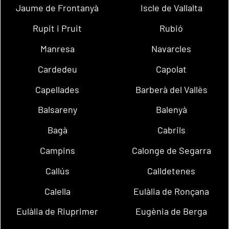
Jaume de Frontanyà
Iscle de Vallalta
Rupit i Pruit
Rubió
Manresa
Navarcles
Cardedeu
Capolat
Capellades
Barberà del Vallès
Balsareny
Balenyà
Bagà
Cabrils
Campins
Calonge de Segarra
Callús
Calldetenes
Calella
Eulàlia de Ronçana
Eulàlia de Riuprimer
Eugènia de Berga