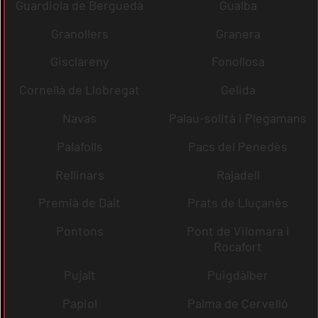
Guardiola de Berguedà
Gualba
Granollers
Granera
Gisclareny
Fonollosa
Cornellà de Llobregat
Gelida
Navas
Palau-solità i Plegamans
Palafolls
Pacs del Penedès
Rellinars
Rajadell
Premià de Dalt
Prats de Lluçanès
Pontons
Pont de Vilomara i
Rocafort
Pujalt
Puigdàlber
Papiol
Palma de Cervelló