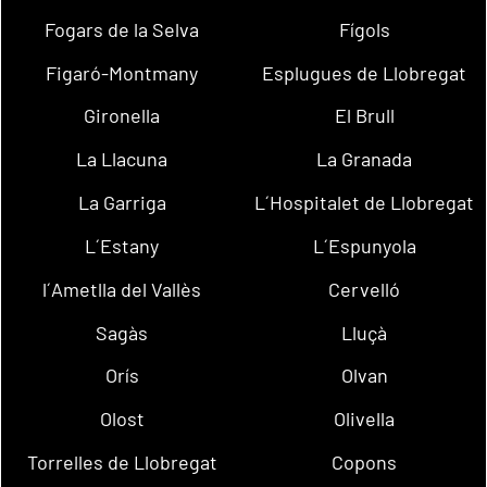
Fogars de la Selva
Fígols
Figaró-Montmany
Esplugues de Llobregat
Gironella
El Brull
La Llacuna
La Granada
La Garriga
L´Hospitalet de Llobregat
L´Estany
L´Espunyola
l´Ametlla del Vallès
Cervelló
Sagàs
Lluçà
Orís
Olvan
Olost
Olivella
Torrelles de Llobregat
Copons