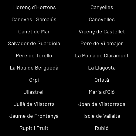
Llorenç d´Hortons
Canyelles
Cànoves i Samalús
Canovelles
Canet de Mar
Vicenç de Castellet
Salvador de Guardiola
Pere de Vilamajor
Pere de Torelló
La Pobla de Claramunt
La Nou de Berguedà
La Llagosta
Orpí
Oristà
Ullastrell
Maria d´Oló
Julià de Vilatorta
Joan de Vilatorrada
Jaume de Frontanyà
Iscle de Vallalta
Rupit i Pruit
Rubió