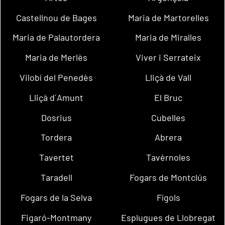
Castellnou de Bages
Maria de Martorelles
Maria de Palautordera
Maria de Miralles
Maria de Merlès
Viver i Serrateix
Vilobí del Penedès
Lliçà de Vall
Lliçà d´Amunt
El Bruc
Dosrius
Cubelles
Tordera
Abrera
Tavertet
Tavèrnoles
Taradell
Fogars de Montclús
Fogars de la Selva
Fígols
Figaró-Montmany
Esplugues de Llobregat