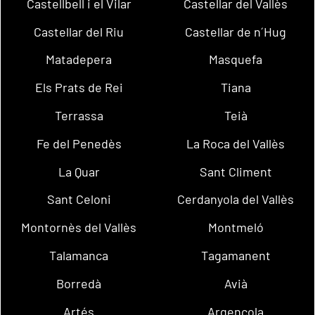
Castellbell i el Vilar
Castellar del Vallès
Castellar del Riu
Castellar de n´Hug
Matadepera
Masquefa
Els Prats de Rei
Tiana
Terrassa
Teià
Fe del Penedès
La Roca del Vallès
La Quar
Sant Climent
Sant Celoni
Cerdanyola del Vallès
Montornès del Vallès
Montmeló
Talamanca
Tagamanent
Borredà
Avià
Artés
Argençola