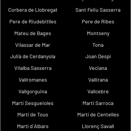
Corbera de Llobregat
Sant Feliu Sasserra
Pere de Riudebitlles
Pere de Ribes
Mateu de Bages
Montseny
Vilassar de Mar
Tona
Julià de Cerdanyola
Joan Despí
Vilalba Sasserra
Veciana
Vallromanes
Vallirana
Vallgorguina
Vallcebre
Martí Sesgueioles
Martí Sarroca
Martí de Tous
Martí de Centelles
Martí d´Albars
Llorenç Savall