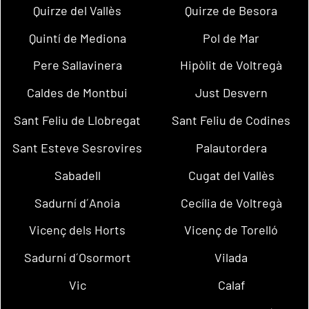
Quirze del Vallès
Quirze de Besora
Quintí de Mediona
Pol de Mar
Pere Sallavinera
Hipòlit de Voltregà
Caldes de Montbui
Just Desvern
Sant Feliu de Llobregat
Sant Feliu de Codines
Sant Esteve Sesrovires
Palautordera
Sabadell
Cugat del Vallès
Sadurní d´Anoia
Cecília de Voltregà
Vicenç dels Horts
Vicenç de Torelló
Sadurní d´Osormort
Vilada
Vic
Calaf