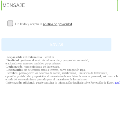
He leído y acepto la
política de privacidad
.
·
Responsable del tratamiento
: Fervalles
·
Finalidad
: gestionar el envío de información y prospección comercial,
relacionada con nuestros servicios y/o productos.
·
Legitimación
: consentimiento del interesado.
·
Destinatarios
: no se cederán datos a terceros, salvo obligación legal.
·
Derechos
: podrá ejercer los derechos de acceso, rectificación, limitación de tratamiento,
supresión, portabilidad y oposición al tratamiento de sus datos de carácter personal, así como a la
retirada del consentimiento prestado para el tratamiento de los mismos.
·
Información adicional
: puede consultar la información detallada sobre Protección de Datos
aquí
.