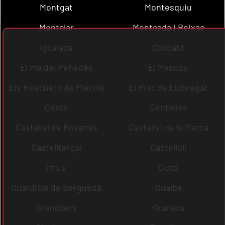
Montgat
Montesquiu
Montclar
Montcada i Reixac
Igualada
Collbató
El Pla del Penedès
El Masnou
Els Hostalets de Pierola
El Prat de Llobregat
Cercs
Centelles
Castellví de Rosanes
Castellví de la Marca
Castellterçol
Castellolí
rrius
Gurb
Guardiola de Berguedà
Gualba
Granollers
Granera