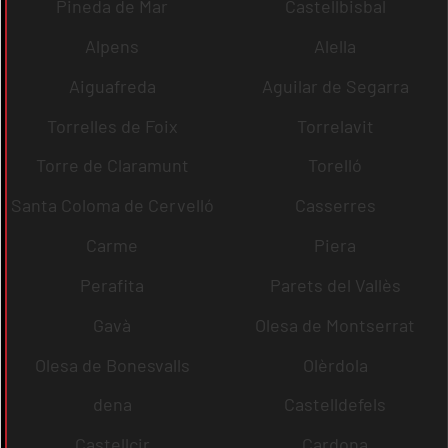
Pineda de Mar
Castellbisbal
Alpens
Alella
Aiguafreda
Aguilar de Segarra
Torrelles de Foix
Torrelavit
Torre de Claramunt
Torelló
Santa Coloma de Cervelló
Casserres
Carme
Piera
Perafita
Parets del Vallès
Gavà
Olesa de Montserrat
Olesa de Bonesvalls
Olèrdola
dena
Castelldefels
Castellcir
Cardona