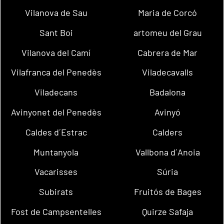
Vilanova de Sau
Maria de Corcó
Sant Boi
artomeu del Grau
Vilanova del Camí
Cabrera de Mar
Vilafranca del Penedès
Viladecavalls
Viladecans
Badalona
Avinyonet del Penedès
Avinyó
Caldes d´Estrac
Calders
Muntanyola
Vallbona d´Anoia
Vacarisses
Súria
Subirats
Fruitós de Bages
Fost de Campsentelles
Quirze Safaja