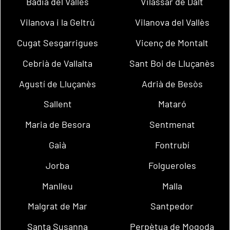
Badia del Vallès
Vilassar de Dalt
Vilanova i la Geltrú
Vilanova del Vallès
Cugat Sesgarrigues
Vicenç de Montalt
Cebrià de Vallalta
Sant Boi de Lluçanès
Agustí de Lluçanès
Adrià de Besòs
Sallent
Mataró
Maria de Besora
Sentmenat
Gaià
Fontrubí
Jorba
Folgueroles
Manlleu
Malla
Malgrat de Mar
Santpedor
Santa Susanna
Perpètua de Mogoda