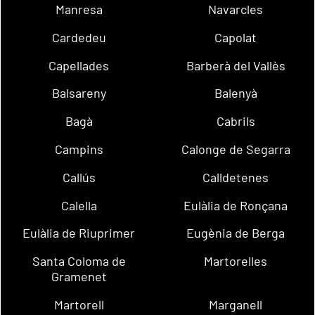
Manresa
Navarcles
Cardedeu
Capolat
Capellades
Barberà del Vallès
Balsareny
Balenyà
Bagà
Cabrils
Campins
Calonge de Segarra
Callús
Calldetenes
Calella
Eulàlia de Ronçana
Eulàlia de Riuprimer
Eugènia de Berga
Santa Coloma de
Martorelles
Gramenet
Martorell
Marganell