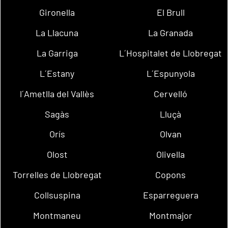
Gironella
El Brull
La Llacuna
La Granada
La Garriga
L´Hospitalet de Llobregat
L´Estany
L´Espunyola
l´Ametlla del Vallès
Cervelló
Sagàs
Lluçà
Orís
Olvan
Olost
Olivella
Torrelles de Llobregat
Copons
Collsuspina
Esparreguera
Montmaneu
Montmajor