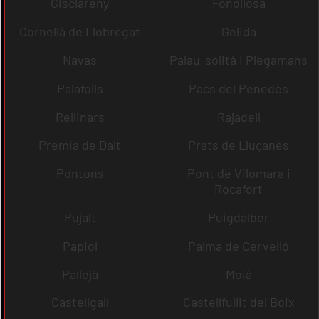
Gisclareny
Fonollosa
Cornellà de Llobregat
Gelida
Navas
Palau-solità i Plegamans
Palafolls
Pacs del Penedès
Rellinars
Rajadell
Premià de Dalt
Prats de Lluçanès
Pontons
Pont de Vilomara i
Rocafort
Pujalt
Puigdàlber
Papiol
Palma de Cervelló
Pallejà
Moià
Castellgalí
Castellfullit del Boix