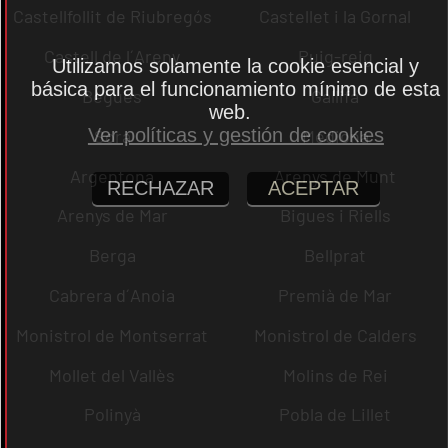
Castellfollit de Riubregós
Castellet i la Gornal
Castell de l´Areny
Puig-reig
Utilizamos solamente la cookie esencial y
básica para el funcionamiento mínimo de esta
Begues
Gallifa
web.
Ver políticas y gestión de cookies
Sora
Mediona
Argentona
Arenys de Munt
RECHAZAR
ACEPTAR
Arenys de Mar
Bigues i Riells
Berga
Bellprat
Cabrera d´Anoia
Premià de Mar
Monistrol de Montserrat
Monistrol de Calders
Mollet del Vallès
Molins de Rei
Polinyà
Pobla de Lillet