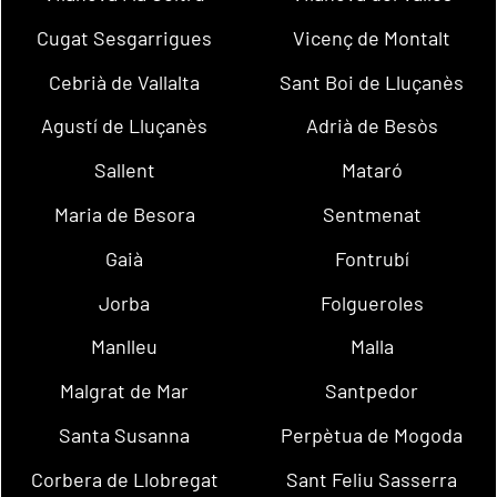
Cugat Sesgarrigues
Vicenç de Montalt
Cebrià de Vallalta
Sant Boi de Lluçanès
Agustí de Lluçanès
Adrià de Besòs
Sallent
Mataró
Maria de Besora
Sentmenat
Gaià
Fontrubí
Jorba
Folgueroles
Manlleu
Malla
Malgrat de Mar
Santpedor
Santa Susanna
Perpètua de Mogoda
Corbera de Llobregat
Sant Feliu Sasserra