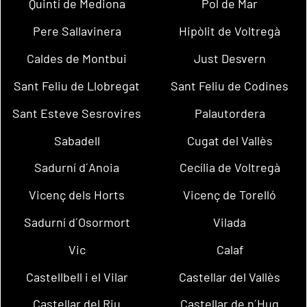
Quintí de Mediona
Pol de Mar
Pere Sallavinera
Hipòlit de Voltregà
Caldes de Montbui
Just Desvern
Sant Feliu de Llobregat
Sant Feliu de Codines
Sant Esteve Sesrovires
Palautordera
Sabadell
Cugat del Vallès
Sadurní d´Anoia
Cecília de Voltregà
Vicenç dels Horts
Vicenç de Torelló
Sadurní d´Osormort
Vilada
Vic
Calaf
Castellbell i el Vilar
Castellar del Vallès
Castellar del Riu
Castellar de n´Hug