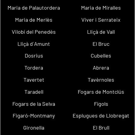
Maria de Palautordera
Maria de Miralles
Maria de Merlès
Viver i Serrateix
Vilobí del Penedès
Lliçà de Vall
Lliçà d´Amunt
El Bruc
Dosrius
Cubelles
Tordera
Abrera
Tavertet
Tavèrnoles
Taradell
Fogars de Montclús
Fogars de la Selva
Fígols
Figaró-Montmany
Esplugues de Llobregat
Gironella
El Brull