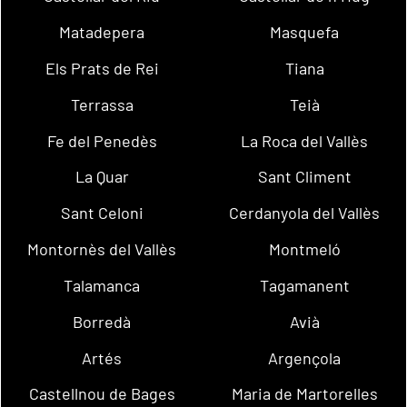
Matadepera
Masquefa
Els Prats de Rei
Tiana
Terrassa
Teià
Fe del Penedès
La Roca del Vallès
La Quar
Sant Climent
Sant Celoni
Cerdanyola del Vallès
Montornès del Vallès
Montmeló
Talamanca
Tagamanent
Borredà
Avià
Artés
Argençola
Castellnou de Bages
Maria de Martorelles