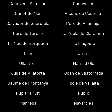
Cànoves i Samalús
Canovelles
Canet de Mar
Vicenç de Castellet
Salvador de Guardiola
Pere de Vilamajor
Pere de Torelló
La Pobla de Claramunt
La Nou de Berguedà
La Llagosta
Orpí
Oristà
Ullastrell
Maria d´Oló
Julià de Vilatorta
Joan de Vilatorrada
Jaume de Frontanyà
Iscle de Vallalta
Rupit i Pruit
Rubió
Manresa
Navarcles