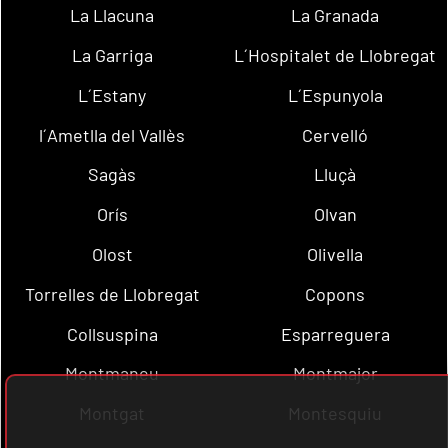
La Llacuna
La Granada
La Garriga
L´Hospitalet de Llobregat
L´Estany
L´Espunyola
l´Ametlla del Vallès
Cervelló
Sagàs
Lluçà
Orís
Olvan
Olost
Olivella
Torrelles de Llobregat
Copons
Collsuspina
Esparreguera
Montmaneu
Montmajor
Montgat
Montesquiu