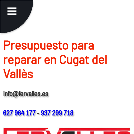
Presupuesto para
reparar en Cugat del
Vallès
info@fervalles.es
627 964 177
-
937 299 718