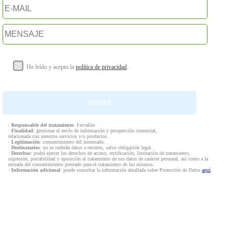
He leído y acepto la
política de privacidad
.
·
Responsable del tratamiento
: Fervalles
·
Finalidad
: gestionar el envío de información y prospección comercial,
relacionada con nuestros servicios y/o productos.
·
Legitimación
: consentimiento del interesado.
·
Destinatarios
: no se cederán datos a terceros, salvo obligación legal.
·
Derechos
: podrá ejercer los derechos de acceso, rectificación, limitación de tratamiento,
supresión, portabilidad y oposición al tratamiento de sus datos de carácter personal, así como a la
retirada del consentimiento prestado para el tratamiento de los mismos.
·
Información adicional
: puede consultar la información detallada sobre Protección de Datos
aquí
.