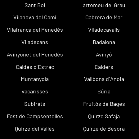
Sant Boi
artomeu del Grau
Vilanova del Camí
Cabrera de Mar
Vilafranca del Penedès
Viladecavalls
Viladecans
Badalona
Avinyonet del Penedès
Avinyó
Caldes d´Estrac
Calders
Muntanyola
Vallbona d´Anoia
Vacarisses
Súria
Subirats
Fruitós de Bages
Fost de Campsentelles
Quirze Safaja
Quirze del Vallès
Quirze de Besora