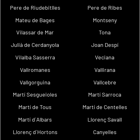
Pere de Riudebitlles
Pere de Ribes
Mateu de Bages
Montseny
Vilassar de Mar
Tona
Julià de Cerdanyola
Joan Despí
Vilalba Sasserra
Veciana
Vallromanes
Vallirana
Vallgorguina
Vallcebre
Martí Sesgueioles
Martí Sarroca
Martí de Tous
Martí de Centelles
Martí d´Albars
Llorenç Savall
Llorenç d´Hortons
Canyelles