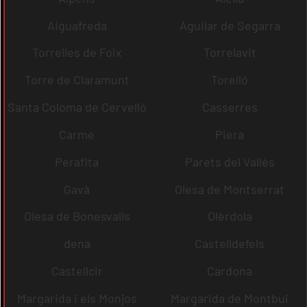
Aiguafreda
Aguilar de Segarra
Torrelles de Foix
Torrelavit
Torre de Claramunt
Torelló
Santa Coloma de Cervelló
Casserres
Carme
Piera
Perafita
Parets del Vallès
Gavà
Olesa de Montserrat
Olesa de Bonesvalls
Olèrdola
dena
Castelldefels
Castellcir
Cardona
Margarida i els Monjos
Margarida de Montbui