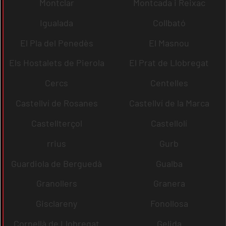
Montclar
Montcada i Reixac
Igualada
Collbató
El Pla del Penedès
El Masnou
Els Hostalets de Pierola
El Prat de Llobregat
Cercs
Centelles
Castellví de Rosanes
Castellví de la Marca
Castellterçol
Castellolí
rrius
Gurb
Guardiola de Berguedà
Gualba
Granollers
Granera
Gisclareny
Fonollosa
Cornellà de Llobregat
Gelida