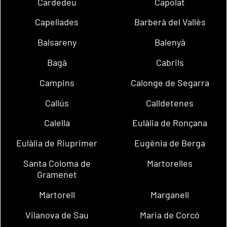
Cardedeu
Capolat
Capellades
Barberà del Vallès
Balsareny
Balenyà
Bagà
Cabrils
Campins
Calonge de Segarra
Callús
Calldetenes
Calella
Eulàlia de Ronçana
Eulàlia de Riuprimer
Eugènia de Berga
Santa Coloma de
Martorelles
Gramenet
Martorell
Marganell
Vilanova de Sau
Maria de Corcó