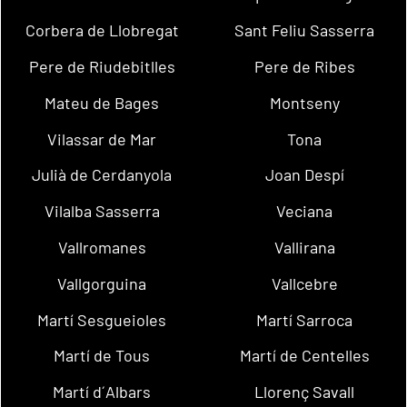
Corbera de Llobregat
Sant Feliu Sasserra
Pere de Riudebitlles
Pere de Ribes
Mateu de Bages
Montseny
Vilassar de Mar
Tona
Julià de Cerdanyola
Joan Despí
Vilalba Sasserra
Veciana
Vallromanes
Vallirana
Vallgorguina
Vallcebre
Martí Sesgueioles
Martí Sarroca
Martí de Tous
Martí de Centelles
Martí d´Albars
Llorenç Savall