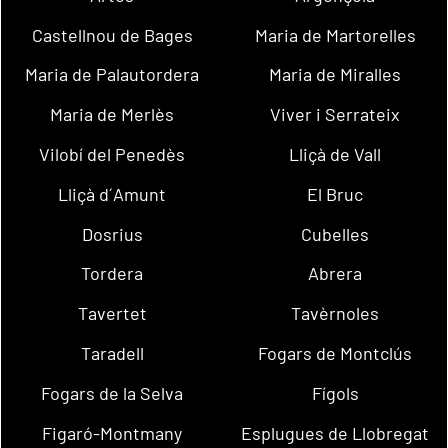
Castellnou de Bages
Maria de Martorelles
Maria de Palautordera
Maria de Miralles
Maria de Merlès
Viver i Serrateix
Vilobí del Penedès
Lliçà de Vall
Lliçà d´Amunt
El Bruc
Dosrius
Cubelles
Tordera
Abrera
Tavertet
Tavèrnoles
Taradell
Fogars de Montclús
Fogars de la Selva
Fígols
Figaró-Montmany
Esplugues de Llobregat