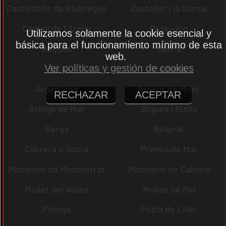
Castellfollit de Riubregós
Castellet i la Gornal
Castell de l´Areny
Puig-reig
Utilizamos solamente la cookie esencial y
básica para el funcionamiento mínimo de esta
Begues
Gallifa
web.
Ver políticas y gestión de cookies
Sora
Mediona
Argentona
Arenys de Munt
RECHAZAR
ACEPTAR
Arenys de Mar
Bigues i Riells
Berga
Bellprat
Cabrera d´Anoia
Premià de Mar
Monistrol de Montserrat
Monistrol de Calders
Mollet del Vallès
Molins de Rei
Polinyà
Pobla de Lillet