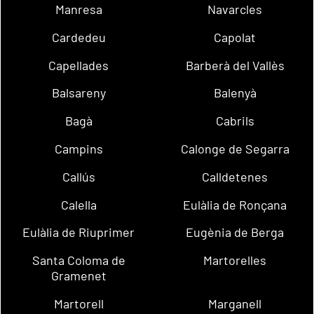
Manresa
Navarcles
Cardedeu
Capolat
Capellades
Barberà del Vallès
Balsareny
Balenyà
Bagà
Cabrils
Campins
Calonge de Segarra
Callús
Calldetenes
Calella
Eulàlia de Ronçana
Eulàlia de Riuprimer
Eugènia de Berga
Santa Coloma de
Martorelles
Gramenet
Martorell
Marganell