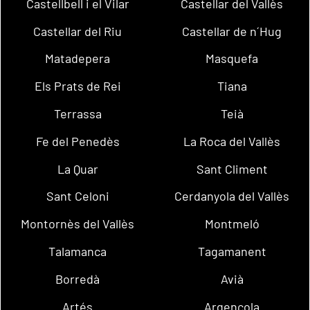
Castellbell i el Vilar
Castellar del Vallès
Castellar del Riu
Castellar de n´Hug
Matadepera
Masquefa
Els Prats de Rei
Tiana
Terrassa
Teià
Fe del Penedès
La Roca del Vallès
La Quar
Sant Climent
Sant Celoni
Cerdanyola del Vallès
Montornès del Vallès
Montmeló
Talamanca
Tagamanent
Borredà
Avià
Artés
Argençola