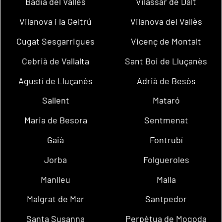
Badia del Vallès
Vilassar de Dalt
Vilanova i la Geltrú
Vilanova del Vallès
Cugat Sesgarrigues
Vicenç de Montalt
Cebrià de Vallalta
Sant Boi de Lluçanès
Agustí de Lluçanès
Adrià de Besòs
Sallent
Mataró
Maria de Besora
Sentmenat
Gaià
Fontrubí
Jorba
Folgueroles
Manlleu
Malla
Malgrat de Mar
Santpedor
Santa Susanna
Perpètua de Mogoda