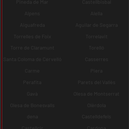
Pineda de Mar
Castellbisbal
Alpens
Alella
Aiguafreda
Aguilar de Segarra
Torrelles de Foix
Torrelavit
Torre de Claramunt
Torelló
Santa Coloma de Cervelló
Casserres
Carme
Piera
Perafita
Parets del Vallès
Gavà
Olesa de Montserrat
Olesa de Bonesvalls
Olèrdola
dena
Castelldefels
Castellcir
Cardona