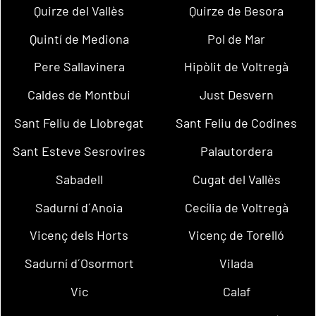
Quirze del Vallès
Quirze de Besora
Quintí de Mediona
Pol de Mar
Pere Sallavinera
Hipòlit de Voltregà
Caldes de Montbui
Just Desvern
Sant Feliu de Llobregat
Sant Feliu de Codines
Sant Esteve Sesrovires
Palautordera
Sabadell
Cugat del Vallès
Sadurní d´Anoia
Cecília de Voltregà
Vicenç dels Horts
Vicenç de Torelló
Sadurní d´Osormort
Vilada
Vic
Calaf