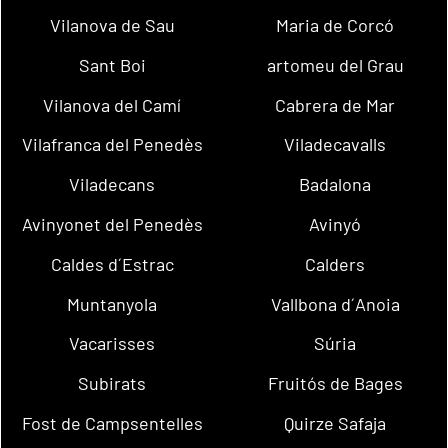
Vilanova de Sau
Maria de Corcó
Sant Boi
artomeu del Grau
Vilanova del Camí
Cabrera de Mar
Vilafranca del Penedès
Viladecavalls
Viladecans
Badalona
Avinyonet del Penedès
Avinyó
Caldes d´Estrac
Calders
Muntanyola
Vallbona d´Anoia
Vacarisses
Súria
Subirats
Fruitós de Bages
Fost de Campsentelles
Quirze Safaja