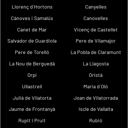
Llorenç d´Hortons
Canyelles
Cànoves i Samalús
Canovelles
Canet de Mar
Vicenç de Castellet
Salvador de Guardiola
Pere de Vilamajor
Pere de Torelló
La Pobla de Claramunt
La Nou de Berguedà
La Llagosta
Orpí
Oristà
Ullastrell
Maria d´Oló
Julià de Vilatorta
Joan de Vilatorrada
Jaume de Frontanyà
Iscle de Vallalta
Rupit i Pruit
Rubió