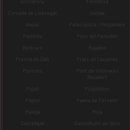
Gisclareny
Fonollosa
Cornellà de Llobregat
Gelida
Navas
Palau-solità i Plegamans
Palafolls
Pacs del Penedès
Rellinars
Rajadell
Premià de Dalt
Prats de Lluçanès
Pontons
Pont de Vilomara i
Rocafort
Pujalt
Puigdàlber
Papiol
Palma de Cervelló
Pallejà
Moià
Castellgalí
Castellfullit del Boix