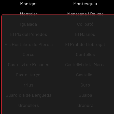
Montgat
Montesquiu
Montclar
Montcada i Reixac
Igualada
Collbató
El Pla del Penedès
El Masnou
Els Hostalets de Pierola
El Prat de Llobregat
Cercs
Centelles
Castellví de Rosanes
Castellví de la Marca
Castellterçol
Castellolí
rrius
Gurb
Guardiola de Berguedà
Gualba
Granollers
Granera