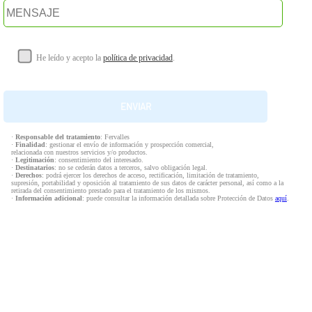
He leído y acepto la
política de privacidad
.
·
Responsable del tratamiento
: Fervalles
·
Finalidad
: gestionar el envío de información y prospección comercial,
relacionada con nuestros servicios y/o productos.
·
Legitimación
: consentimiento del interesado.
·
Destinatarios
: no se cederán datos a terceros, salvo obligación legal.
·
Derechos
: podrá ejercer los derechos de acceso, rectificación, limitación de tratamiento,
supresión, portabilidad y oposición al tratamiento de sus datos de carácter personal, así como a la
retirada del consentimiento prestado para el tratamiento de los mismos.
·
Información adicional
: puede consultar la información detallada sobre Protección de Datos
aquí
.