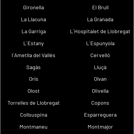
Gironella
El Brull
La Llacuna
La Granada
La Garriga
L´Hospitalet de Llobregat
L´Estany
L´Espunyola
l´Ametlla del Vallès
Cervelló
Sagàs
Lluçà
Orís
Olvan
Olost
Olivella
Torrelles de Llobregat
Copons
Collsuspina
Esparreguera
Montmaneu
Montmajor