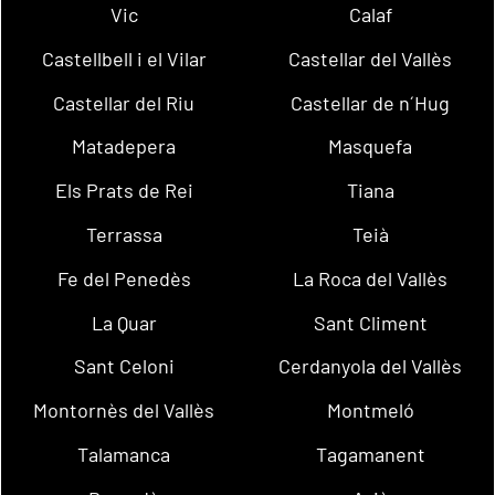
Vic
Calaf
Castellbell i el Vilar
Castellar del Vallès
Castellar del Riu
Castellar de n´Hug
Matadepera
Masquefa
Els Prats de Rei
Tiana
Terrassa
Teià
Fe del Penedès
La Roca del Vallès
La Quar
Sant Climent
Sant Celoni
Cerdanyola del Vallès
Montornès del Vallès
Montmeló
Talamanca
Tagamanent