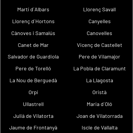
Martí d´Albars
Llorenç Savall
Llorenç d´Hortons
Canyelles
Cànoves i Samalús
Canovelles
Canet de Mar
Vicenç de Castellet
Salvador de Guardiola
Pere de Vilamajor
Pere de Torelló
La Pobla de Claramunt
La Nou de Berguedà
La Llagosta
Orpí
Oristà
Ullastrell
Maria d´Oló
Julià de Vilatorta
Joan de Vilatorrada
Jaume de Frontanyà
Iscle de Vallalta