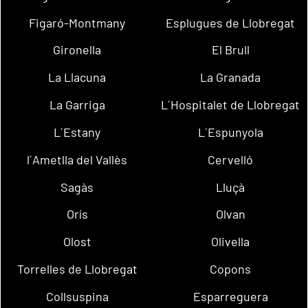
Figaró-Montmany
Esplugues de Llobregat
Gironella
El Brull
La Llacuna
La Granada
La Garriga
L´Hospitalet de Llobregat
L´Estany
L´Espunyola
l´Ametlla del Vallès
Cervelló
Sagàs
Lluçà
Orís
Olvan
Olost
Olivella
Torrelles de Llobregat
Copons
Collsuspina
Esparreguera