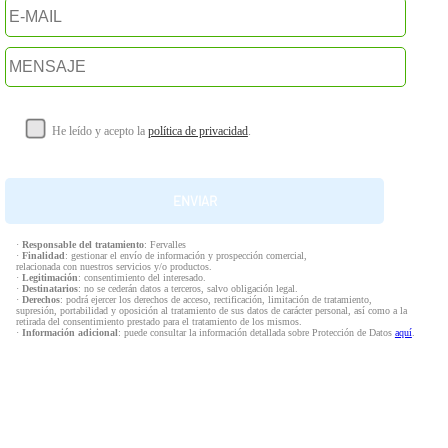
He leído y acepto la
política de privacidad
.
·
Responsable del tratamiento
: Fervalles
·
Finalidad
: gestionar el envío de información y prospección comercial,
relacionada con nuestros servicios y/o productos.
·
Legitimación
: consentimiento del interesado.
·
Destinatarios
: no se cederán datos a terceros, salvo obligación legal.
·
Derechos
: podrá ejercer los derechos de acceso, rectificación, limitación de tratamiento,
supresión, portabilidad y oposición al tratamiento de sus datos de carácter personal, así como a la
retirada del consentimiento prestado para el tratamiento de los mismos.
·
Información adicional
: puede consultar la información detallada sobre Protección de Datos
aquí
.