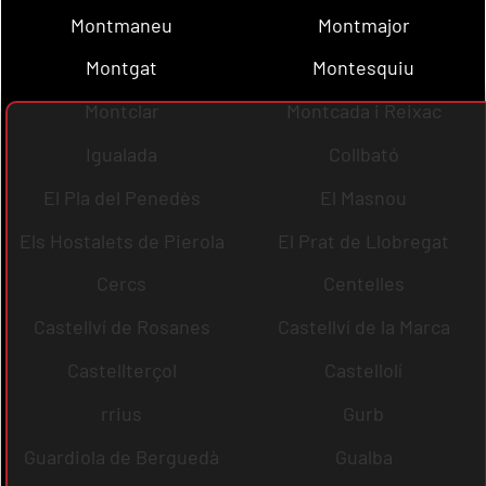
Montmaneu
Montmajor
Montgat
Montesquiu
Montclar
Montcada i Reixac
Igualada
Collbató
El Pla del Penedès
El Masnou
Els Hostalets de Pierola
El Prat de Llobregat
Cercs
Centelles
Castellví de Rosanes
Castellví de la Marca
Castellterçol
Castellolí
rrius
Gurb
Guardiola de Berguedà
Gualba