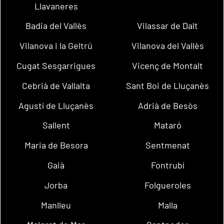
Llavaneres
Badia del Vallès
Vilassar de Dalt
Vilanova i la Geltrú
Vilanova del Vallès
Cugat Sesgarrigues
Vicenç de Montalt
Cebrià de Vallalta
Sant Boi de Lluçanès
Agustí de Lluçanès
Adrià de Besòs
Sallent
Mataró
Maria de Besora
Sentmenat
Gaià
Fontrubí
Jorba
Folgueroles
Manlleu
Malla