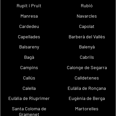
Rupit i Pruit
Rubió
Manresa
Navarcles
Cardedeu
Capolat
Capellades
Barberà del Vallès
Balsareny
Balenyà
Bagà
Cabrils
Campins
Calonge de Segarra
Callús
Calldetenes
Calella
Eulàlia de Ronçana
Eulàlia de Riuprimer
Eugènia de Berga
Santa Coloma de
Martorelles
Gramenet