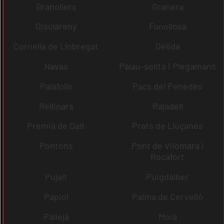
Granollers
Granera
Gisclareny
Fonollosa
Cornellà de Llobregat
Gelida
Navas
Palau-solità i Plegamans
Palafolls
Pacs del Penedès
Rellinars
Rajadell
Premià de Dalt
Prats de Lluçanès
Pontons
Pont de Vilomara i
Rocafort
Pujalt
Puigdàlber
Papiol
Palma de Cervelló
Pallejà
Moià