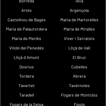
Borredà
Avià
Artés
Argençola
Castellnou de Bages
Maria de Martorelles
Maria de Palautordera
Maria de Miralles
Maria de Merlès
Viver i Serrateix
Vilobí del Penedès
Lliçà de Vall
Lliçà d´Amunt
El Bruc
Dosrius
Cubelles
Tordera
Abrera
Tavertet
Tavèrnoles
Taradell
Fogars de Montclús
Fogars de la Selva
Fígols