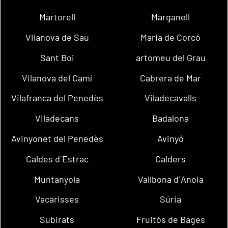
Martorell
Marganell
Vilanova de Sau
Maria de Corcó
Sant Boi
artomeu del Grau
Vilanova del Camí
Cabrera de Mar
Vilafranca del Penedès
Viladecavalls
Viladecans
Badalona
Avinyonet del Penedès
Avinyó
Caldes d´Estrac
Calders
Muntanyola
Vallbona d´Anoia
Vacarisses
Súria
Subirats
Fruitós de Bages