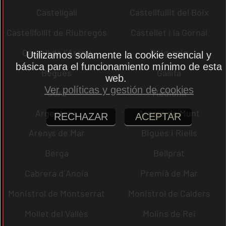
Castellgalí
Castellfullit del Boix
Castellfollit de Riubregós
Castellet i la Gornal
Castell de l´Areny
Puig-reig
Utilizamos solamente la cookie esencial y
básica para el funcionamiento mínimo de esta
Begues
Gallifa
web.
Ver políticas y gestión de cookies
Sora
Mediona
Argentona
Arenys de Munt
RECHAZAR
ACEPTAR
Arenys de Mar
Bigues i Riells
Berga
Bellprat
Cabrera d´Anoia
Premià de Mar
Monistrol de Montserrat
Monistrol de Calders
Mollet del Vallès
Molins de Rei