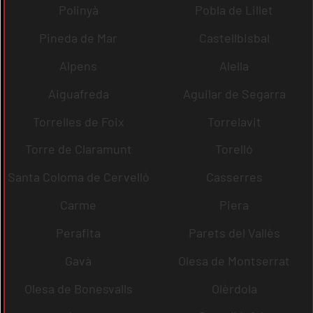
Polinyà
Pobla de Lillet
Pineda de Mar
Castellbisbal
Alpens
Alella
Aiguafreda
Aguilar de Segarra
Torrelles de Foix
Torrelavit
Torre de Claramunt
Torelló
Santa Coloma de Cervelló
Casserres
Carme
Piera
Perafita
Parets del Vallès
Gavà
Olesa de Montserrat
Olesa de Bonesvalls
Olèrdola