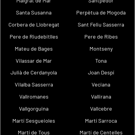
Malgrat de Mar
Santpedor
Santa Susanna
Perpètua de Mogoda
Corbera de Llobregat
Sant Feliu Sasserra
Pere de Riudebitlles
Pere de Ribes
Mateu de Bages
Montseny
Vilassar de Mar
Tona
Julià de Cerdanyola
Joan Despí
Vilalba Sasserra
Veciana
Vallromanes
Vallirana
Vallgorguina
Vallcebre
Martí Sesgueioles
Martí Sarroca
Martí de Tous
Martí de Centelles