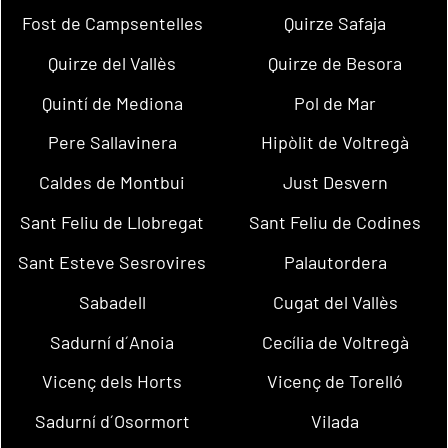
Fost de Campsentelles
Quirze Safaja
Quirze del Vallès
Quirze de Besora
Quintí de Mediona
Pol de Mar
Pere Sallavinera
Hipòlit de Voltregà
Caldes de Montbui
Just Desvern
Sant Feliu de Llobregat
Sant Feliu de Codines
Sant Esteve Sesrovires
Palautordera
Sabadell
Cugat del Vallès
Sadurní d´Anoia
Cecília de Voltregà
Vicenç dels Horts
Vicenç de Torelló
Sadurní d´Osormort
Vilada