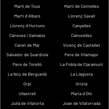
Martí de Tous
Martí de Centelles
Martí d´Albars
Llorenç Savall
Llorenç d´Hortons
Canyelles
Cànoves i Samalús
Canovelles
Canet de Mar
Vicenç de Castellet
Salvador de Guardiola
Pere de Vilamajor
Pere de Torelló
La Pobla de Claramunt
La Nou de Berguedà
La Llagosta
Orpí
Oristà
Ullastrell
Maria d´Oló
Julià de Vilatorta
Joan de Vilatorrada