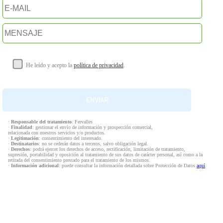
He leído y acepto la
política de privacidad
.
·
Responsable del tratamiento
: Fervalles
·
Finalidad
: gestionar el envío de información y prospección comercial,
relacionada con nuestros servicios y/o productos.
·
Legitimación
: consentimiento del interesado.
·
Destinatarios
: no se cederán datos a terceros, salvo obligación legal.
·
Derechos
: podrá ejercer los derechos de acceso, rectificación, limitación de tratamiento,
supresión, portabilidad y oposición al tratamiento de sus datos de carácter personal, así como a la
retirada del consentimiento prestado para el tratamiento de los mismos.
·
Información adicional
: puede consultar la información detallada sobre Protección de Datos
aquí
.