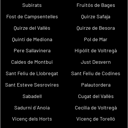
Subirats
Fruitós de Bages
Fost de Campsentelles
Quirze Safaja
Quirze del Vallès
Quirze de Besora
Quintí de Mediona
Pol de Mar
Pere Sallavinera
Hipòlit de Voltregà
Caldes de Montbui
Just Desvern
Sant Feliu de Llobregat
Sant Feliu de Codines
Sant Esteve Sesrovires
Palautordera
Sabadell
Cugat del Vallès
Sadurní d´Anoia
Cecília de Voltregà
Vicenç dels Horts
Vicenç de Torelló