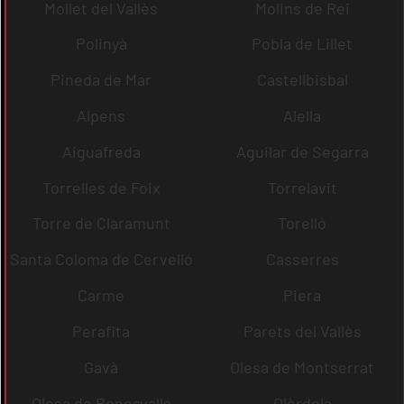
Mollet del Vallès
Molins de Rei
Polinyà
Pobla de Lillet
Pineda de Mar
Castellbisbal
Alpens
Alella
Aiguafreda
Aguilar de Segarra
Torrelles de Foix
Torrelavit
Torre de Claramunt
Torelló
Santa Coloma de Cervelló
Casserres
Carme
Piera
Perafita
Parets del Vallès
Gavà
Olesa de Montserrat
Olesa de Bonesvalls
Olèrdola