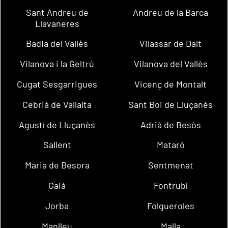
Sant Andreu de
Andreu de la Barca
Llavaneres
Badia del Vallès
Vilassar de Dalt
Vilanova i la Geltrú
Vilanova del Vallès
Cugat Sesgarrigues
Vicenç de Montalt
Cebrià de Vallalta
Sant Boi de Lluçanès
Agustí de Lluçanès
Adrià de Besòs
Sallent
Mataró
Maria de Besora
Sentmenat
Gaià
Fontrubí
Jorba
Folgueroles
Manlleu
Malla