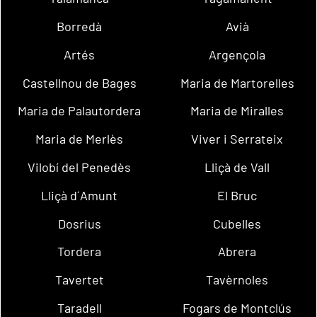
Borredà
Avià
Artés
Argençola
Castellnou de Bages
Maria de Martorelles
Maria de Palautordera
Maria de Miralles
Maria de Merlès
Viver i Serrateix
Vilobí del Penedès
Lliçà de Vall
Lliçà d´Amunt
El Bruc
Dosrius
Cubelles
Tordera
Abrera
Tavertet
Tavèrnoles
Taradell
Fogars de Montclús