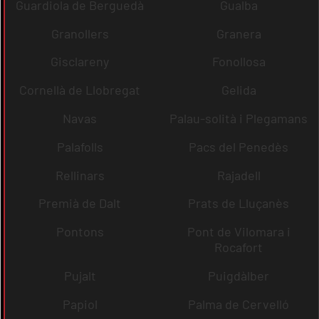
Guardiola de Berguedà
Gualba
Granollers
Granera
Gisclareny
Fonollosa
Cornellà de Llobregat
Gelida
Navas
Palau-solità i Plegamans
Palafolls
Pacs del Penedès
Rellinars
Rajadell
Premià de Dalt
Prats de Lluçanès
Pontons
Pont de Vilomara i
Rocafort
Pujalt
Puigdàlber
Papiol
Palma de Cervelló