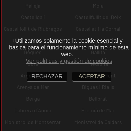
Pallejà
Moià
Castellgalí
Castellfullit del Boix
Castellfollit de Riubregós
Castellet i la Gornal
Castell de l´Areny
Puig-reig
Utilizamos solamente la cookie esencial y
básica para el funcionamiento mínimo de esta
Begues
Gallifa
web.
Ver políticas y gestión de cookies
Sora
Mediona
Argentona
Arenys de Munt
RECHAZAR
ACEPTAR
Arenys de Mar
Bigues i Riells
Berga
Bellprat
Cabrera d´Anoia
Premià de Mar
Monistrol de Montserrat
Monistrol de Calders