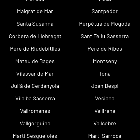
Malgrat de Mar
Santpedor
Santa Susanna
Perpètua de Mogoda
Corbera de Llobregat
Sant Feliu Sasserra
Pere de Riudebitlles
Pere de Ribes
Mateu de Bages
Montseny
Vilassar de Mar
Tona
Julià de Cerdanyola
Joan Despí
Vilalba Sasserra
Veciana
Vallromanes
Vallirana
Vallgorguina
Vallcebre
Martí Sesgueioles
Martí Sarroca