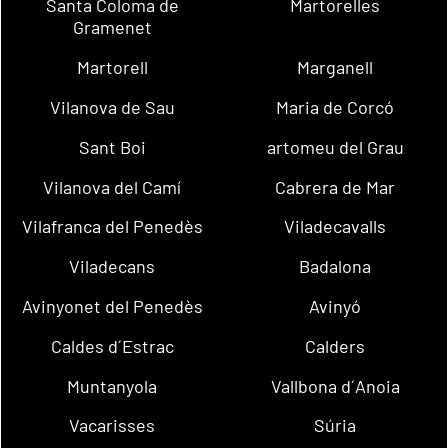
Santa Coloma de
Martorelles
Gramenet
Martorell
Marganell
Vilanova de Sau
Maria de Corcó
Sant Boi
artomeu del Grau
Vilanova del Camí
Cabrera de Mar
Vilafranca del Penedès
Viladecavalls
Viladecans
Badalona
Avinyonet del Penedès
Avinyó
Caldes d´Estrac
Calders
Muntanyola
Vallbona d´Anoia
Vacarisses
Súria