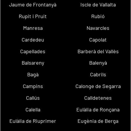
Jaume de Frontanyà
Iscle de Vallalta
Rupit i Pruit
Rubió
Manresa
Navarcles
Cardedeu
Capolat
Capellades
Barberà del Vallès
Balsareny
Balenyà
Bagà
Cabrils
Campins
Calonge de Segarra
Callús
Calldetenes
Calella
Eulàlia de Ronçana
Eulàlia de Riuprimer
Eugènia de Berga