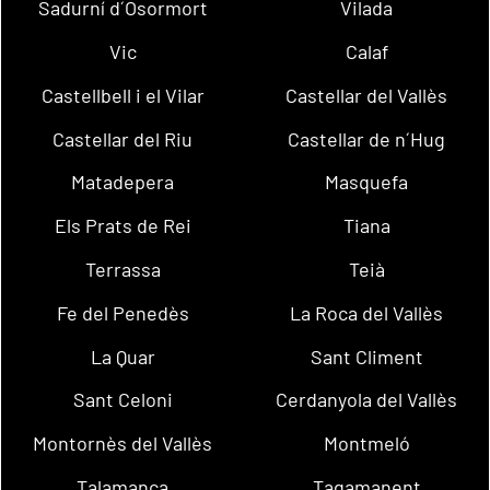
Sadurní d´Osormort
Vilada
Vic
Calaf
Castellbell i el Vilar
Castellar del Vallès
Castellar del Riu
Castellar de n´Hug
Matadepera
Masquefa
Els Prats de Rei
Tiana
Terrassa
Teià
Fe del Penedès
La Roca del Vallès
La Quar
Sant Climent
Sant Celoni
Cerdanyola del Vallès
Montornès del Vallès
Montmeló
Talamanca
Tagamanent