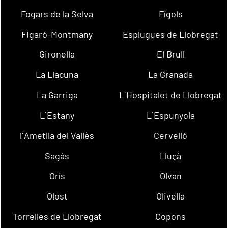
Fogars de la Selva
Fígols
Figaró-Montmany
Esplugues de Llobregat
Gironella
El Brull
La Llacuna
La Granada
La Garriga
L´Hospitalet de Llobregat
L´Estany
L´Espunyola
l´Ametlla del Vallès
Cervelló
Sagàs
Lluçà
Orís
Olvan
Olost
Olivella
Torrelles de Llobregat
Copons