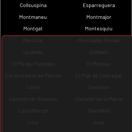
Collsuspina
Esparreguera
Montmaneu
Montmajor
Montgat
Montesquiu
Montclar
Montcada i Reixac
Igualada
Collbató
El Pla del Penedès
El Masnou
Els Hostalets de Pierola
El Prat de Llobregat
Cercs
Centelles
Castellví de Rosanes
Castellví de la Marca
Castellterçol
Castellolí
rrius
Gurb