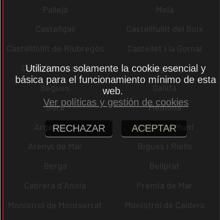
Pallejà
Moià
Castellgalí
Castellfullit del Boix
Castellfollit de Riubregós
Castellet i la Gornal
Castell de l´Areny
Puig-reig
Utilizamos solamente la cookie esencial y
básica para el funcionamiento mínimo de esta
Begues
Gallifa
web.
Ver políticas y gestión de cookies
Sora
Mediona
Argentona
Arenys de Munt
RECHAZAR
ACEPTAR
Arenys de Mar
Bigues i Riells
Berga
Bellprat
Cabrera d´Anoia
Premià de Mar
Monistrol de Montserrat
Monistrol de Calders