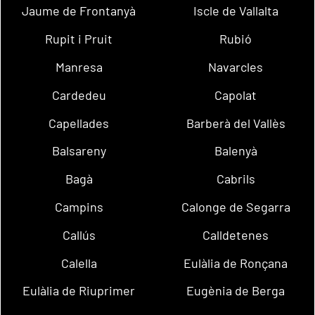
Jaume de Frontanyà
Iscle de Vallalta
Rupit i Pruit
Rubió
Manresa
Navarcles
Cardedeu
Capolat
Capellades
Barberà del Vallès
Balsareny
Balenyà
Bagà
Cabrils
Campins
Calonge de Segarra
Callús
Calldetenes
Calella
Eulàlia de Ronçana
Eulàlia de Riuprimer
Eugènia de Berga