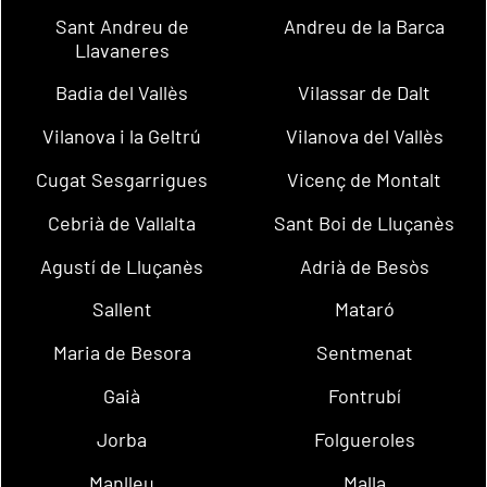
Sant Andreu de
Andreu de la Barca
Llavaneres
Badia del Vallès
Vilassar de Dalt
Vilanova i la Geltrú
Vilanova del Vallès
Cugat Sesgarrigues
Vicenç de Montalt
Cebrià de Vallalta
Sant Boi de Lluçanès
Agustí de Lluçanès
Adrià de Besòs
Sallent
Mataró
Maria de Besora
Sentmenat
Gaià
Fontrubí
Jorba
Folgueroles
Manlleu
Malla