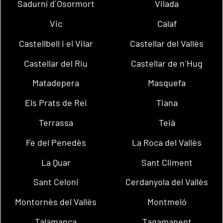
Sadurní d´Osormort
Vilada
Vic
Calaf
Castellbell i el Vilar
Castellar del Vallès
Castellar del Riu
Castellar de n´Hug
Matadepera
Masquefa
Els Prats de Rei
Tiana
Terrassa
Teià
Fe del Penedès
La Roca del Vallès
La Quar
Sant Climent
Sant Celoni
Cerdanyola del Vallès
Montornès del Vallès
Montmeló
Talamanca
Tagamanent