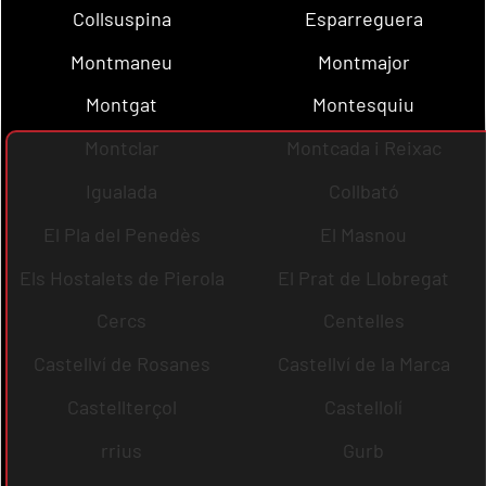
Collsuspina
Esparreguera
Montmaneu
Montmajor
Montgat
Montesquiu
Montclar
Montcada i Reixac
Igualada
Collbató
El Pla del Penedès
El Masnou
Els Hostalets de Pierola
El Prat de Llobregat
Cercs
Centelles
Castellví de Rosanes
Castellví de la Marca
Castellterçol
Castellolí
rrius
Gurb