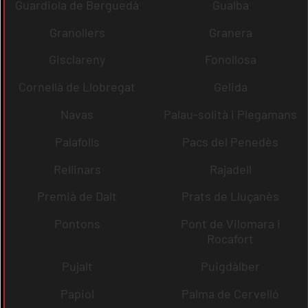
Guardiola de Berguedà
Gualba
Granollers
Granera
Gisclareny
Fonollosa
Cornellà de Llobregat
Gelida
Navas
Palau-solità i Plegamans
Palafolls
Pacs del Penedès
Rellinars
Rajadell
Premià de Dalt
Prats de Lluçanès
Pontons
Pont de Vilomara i
Rocafort
Pujalt
Puigdàlber
Papiol
Palma de Cervelló