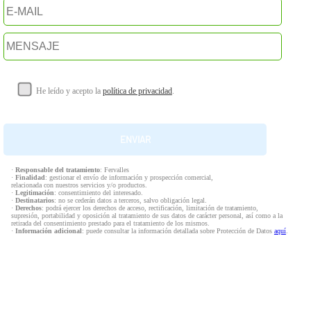
He leído y acepto la
política de privacidad
.
·
Responsable del tratamiento
: Fervalles
·
Finalidad
: gestionar el envío de información y prospección comercial,
relacionada con nuestros servicios y/o productos.
·
Legitimación
: consentimiento del interesado.
·
Destinatarios
: no se cederán datos a terceros, salvo obligación legal.
·
Derechos
: podrá ejercer los derechos de acceso, rectificación, limitación de tratamiento,
supresión, portabilidad y oposición al tratamiento de sus datos de carácter personal, así como a la
retirada del consentimiento prestado para el tratamiento de los mismos.
·
Información adicional
: puede consultar la información detallada sobre Protección de Datos
aquí
.