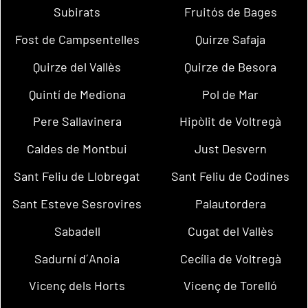
Subirats
Fruitós de Bages
Fost de Campsentelles
Quirze Safaja
Quirze del Vallès
Quirze de Besora
Quintí de Mediona
Pol de Mar
Pere Sallavinera
Hipòlit de Voltregà
Caldes de Montbui
Just Desvern
Sant Feliu de Llobregat
Sant Feliu de Codines
Sant Esteve Sesrovires
Palautordera
Sabadell
Cugat del Vallès
Sadurní d´Anoia
Cecília de Voltregà
Vicenç dels Horts
Vicenç de Torelló