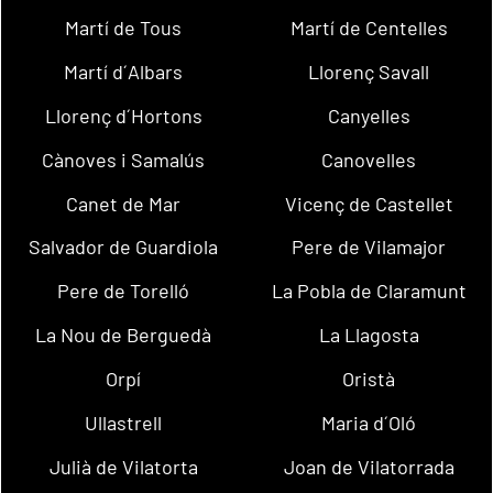
Martí de Tous
Martí de Centelles
Martí d´Albars
Llorenç Savall
Llorenç d´Hortons
Canyelles
Cànoves i Samalús
Canovelles
Canet de Mar
Vicenç de Castellet
Salvador de Guardiola
Pere de Vilamajor
Pere de Torelló
La Pobla de Claramunt
La Nou de Berguedà
La Llagosta
Orpí
Oristà
Ullastrell
Maria d´Oló
Julià de Vilatorta
Joan de Vilatorrada