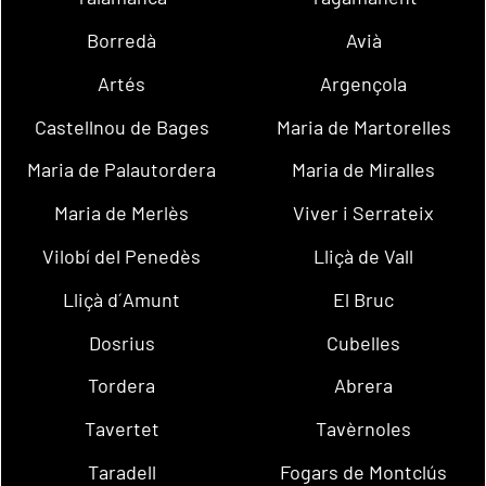
Borredà
Avià
Artés
Argençola
Castellnou de Bages
Maria de Martorelles
Maria de Palautordera
Maria de Miralles
Maria de Merlès
Viver i Serrateix
Vilobí del Penedès
Lliçà de Vall
Lliçà d´Amunt
El Bruc
Dosrius
Cubelles
Tordera
Abrera
Tavertet
Tavèrnoles
Taradell
Fogars de Montclús