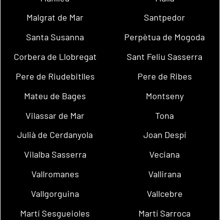
Malgrat de Mar
Santpedor
Santa Susanna
Perpètua de Mogoda
Corbera de Llobregat
Sant Feliu Sasserra
Pere de Riudebitlles
Pere de Ribes
Mateu de Bages
Montseny
Vilassar de Mar
Tona
Julià de Cerdanyola
Joan Despí
Vilalba Sasserra
Veciana
Vallromanes
Vallirana
Vallgorguina
Vallcebre
Martí Sesgueioles
Martí Sarroca