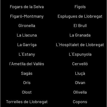
Fogars de la Selva
Fígols
Figaró-Montmany
Esplugues de Llobregat
Gironella
El Brull
La Llacuna
La Granada
La Garriga
L´Hospitalet de Llobregat
L´Estany
L´Espunyola
l´Ametlla del Vallès
Cervelló
Sagàs
Lluçà
Orís
Olvan
Olost
Olivella
Torrelles de Llobregat
Copons