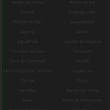
Mollet del Vallès
Molins de Rei
Polinyà
Pobla de Lillet
Pineda de Mar
Castellbisbal
Alpens
Alella
Aiguafreda
Aguilar de Segarra
Torrelles de Foix
Torrelavit
Torre de Claramunt
Torelló
Santa Coloma de Cervelló
Casserres
Carme
Piera
Perafita
Parets del Vallès
Gavà
Olesa de Montserrat
Olesa de Bonesvalls
Olèrdola