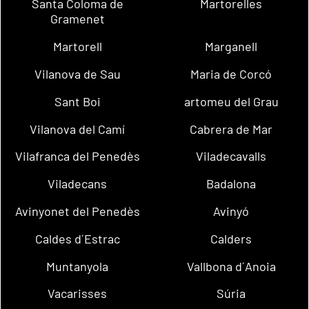
Santa Coloma de
Martorelles
Gramenet
Martorell
Marganell
Vilanova de Sau
Maria de Corcó
Sant Boi
artomeu del Grau
Vilanova del Camí
Cabrera de Mar
Vilafranca del Penedès
Viladecavalls
Viladecans
Badalona
Avinyonet del Penedès
Avinyó
Caldes d´Estrac
Calders
Muntanyola
Vallbona d´Anoia
Vacarisses
Súria