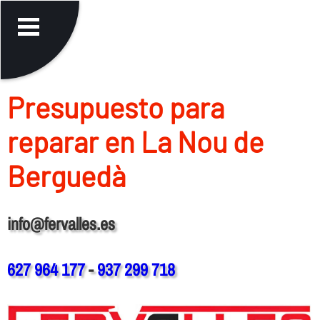
Presupuesto para
reparar en La Nou de
Berguedà
info@fervalles.es
627 964 177
-
937 299 718