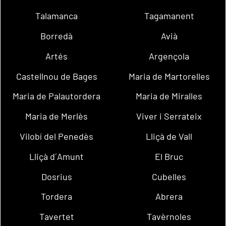
Talamanca
Tagamanent
Borredà
Avià
Artés
Argençola
Castellnou de Bages
Maria de Martorelles
Maria de Palautordera
Maria de Miralles
Maria de Merlès
Viver i Serrateix
Vilobí del Penedès
Lliçà de Vall
Lliçà d´Amunt
El Bruc
Dosrius
Cubelles
Tordera
Abrera
Tavertet
Tavèrnoles