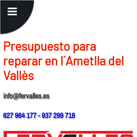
Presupuesto para
reparar en l´Ametlla del
Vallès
info@fervalles.es
627 964 177
-
937 299 718