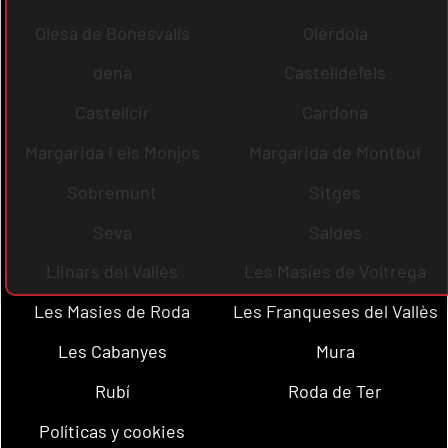
Olesa de Bonesvalls
Olèrdola
dena
Castelldefels
Castellcir
Cardona
Margarida i els Monjos
Margarida de Montbui
Sobremunt
Sitges
Seva
Saldes
Llinars del Vallès
Les Masíes de Voltregà
Les Masies de Roda
Les Franqueses del Vallès
Les Cabanyes
Mura
Rubí
Roda de Ter
Políticas y cookies