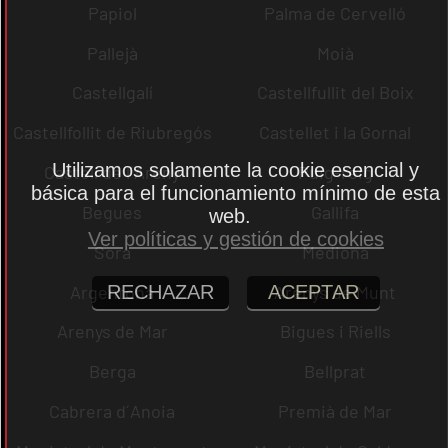
Papiol
Palma de Cervelló
Pallejà
Moià
Castellgalí
Castellfullit del Boix
Castellfollit de Riubregós
Castellet i la Gornal
Utilizamos solamente la cookie esencial y
Castell de l´Areny
Puig-reig
básica para el funcionamiento mínimo de esta
Begues
Gallifa
web.
Ver políticas y gestión de cookies
Sora
Mediona
Argentona
Arenys de Munt
RECHAZAR
ACEPTAR
Arenys de Mar
Bigues i Riells
Berga
Bellprat
Cabrera d´Anoia
Premià de Mar