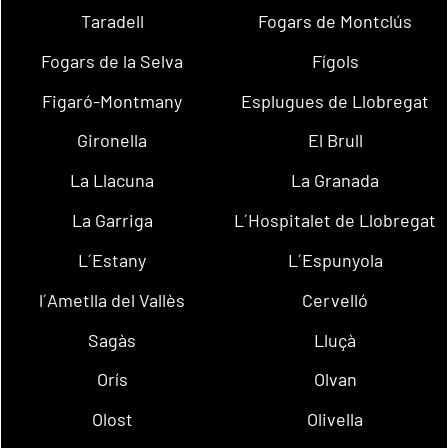
Taradell
Fogars de Montclús
Fogars de la Selva
Fígols
Figaró-Montmany
Esplugues de Llobregat
Gironella
El Brull
La Llacuna
La Granada
La Garriga
L´Hospitalet de Llobregat
L´Estany
L´Espunyola
l´Ametlla del Vallès
Cervelló
Sagàs
Lluçà
Orís
Olvan
Olost
Olivella