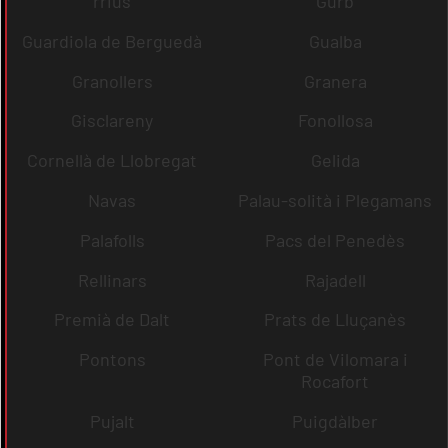
rrius
Gurb
Guardiola de Berguedà
Gualba
Granollers
Granera
Gisclareny
Fonollosa
Cornellà de Llobregat
Gelida
Navas
Palau-solità i Plegamans
Palafolls
Pacs del Penedès
Rellinars
Rajadell
Premià de Dalt
Prats de Lluçanès
Pontons
Pont de Vilomara i
Rocafort
Pujalt
Puigdàlber