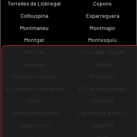
Torrelles de Llobregat
Copons
Collsuspina
Esparreguera
Montmaneu
Montmajor
Montgat
Montesquiu
Montclar
Montcada i Reixac
Igualada
Collbató
El Pla del Penedès
El Masnou
Els Hostalets de Pierola
El Prat de Llobregat
Cercs
Centelles
Castellví de Rosanes
Castellví de la Marca
Castellterçol
Castellolí