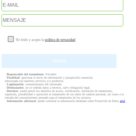
He leído y acepto la
política de privacidad
.
·
Responsable del tratamiento
: Fervalles
·
Finalidad
: gestionar el envío de información y prospección comercial,
relacionada con nuestros servicios y/o productos.
·
Legitimación
: consentimiento del interesado.
·
Destinatarios
: no se cederán datos a terceros, salvo obligación legal.
·
Derechos
: podrá ejercer los derechos de acceso, rectificación, limitación de tratamiento,
supresión, portabilidad y oposición al tratamiento de sus datos de carácter personal, así como a la
retirada del consentimiento prestado para el tratamiento de los mismos.
·
Información adicional
: puede consultar la información detallada sobre Protección de Datos
aquí
.