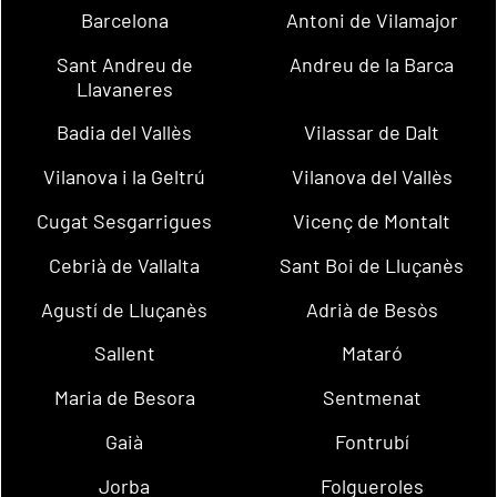
Barcelona
Antoni de Vilamajor
Sant Andreu de
Andreu de la Barca
Llavaneres
Badia del Vallès
Vilassar de Dalt
Vilanova i la Geltrú
Vilanova del Vallès
Cugat Sesgarrigues
Vicenç de Montalt
Cebrià de Vallalta
Sant Boi de Lluçanès
Agustí de Lluçanès
Adrià de Besòs
Sallent
Mataró
Maria de Besora
Sentmenat
Gaià
Fontrubí
Jorba
Folgueroles