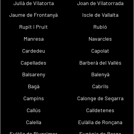
Julià de Vilatorta
Joan de Vilatorrada
Jaume de Frontanyà
Iscle de Vallalta
Rupit i Pruit
Rubió
Manresa
Navarcles
Cardedeu
Capolat
Capellades
Barberà del Vallès
Balsareny
Balenyà
Bagà
Cabrils
Campins
Calonge de Segarra
Callús
Calldetenes
Calella
Eulàlia de Ronçana
Eulàlia de Riuprimer
Eugènia de Berga