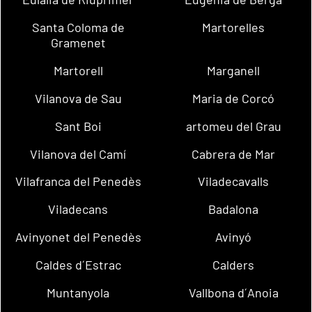
Santa Coloma de
Martorelles
Gramenet
Martorell
Marganell
Vilanova de Sau
Maria de Corcó
Sant Boi
artomeu del Grau
Vilanova del Camí
Cabrera de Mar
Vilafranca del Penedès
Viladecavalls
Viladecans
Badalona
Avinyonet del Penedès
Avinyó
Caldes d´Estrac
Calders
Muntanyola
Vallbona d´Anoia