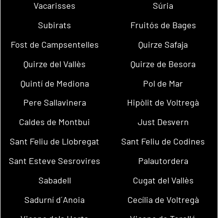
Vacarisses
Súria
Subirats
Fruitós de Bages
Fost de Campsentelles
Quirze Safaja
Quirze del Vallès
Quirze de Besora
Quintí de Mediona
Pol de Mar
Pere Sallavinera
Hipòlit de Voltregà
Caldes de Montbui
Just Desvern
Sant Feliu de Llobregat
Sant Feliu de Codines
Sant Esteve Sesrovires
Palautordera
Sabadell
Cugat del Vallès
Sadurní d´Anoia
Cecília de Voltregà