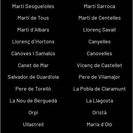
Martí Sesgueioles
Martí Sarroca
Martí de Tous
Martí de Centelles
Martí d´Albars
Llorenç Savall
Llorenç d´Hortons
Canyelles
Cànoves i Samalús
Canovelles
Canet de Mar
Vicenç de Castellet
Salvador de Guardiola
Pere de Vilamajor
Pere de Torelló
La Pobla de Claramunt
La Nou de Berguedà
La Llagosta
Orpí
Oristà
Ullastrell
Maria d´Oló