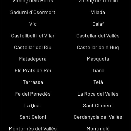
Vicenç dels Horts
Vicenç de Torelló
Sadurní d´Osormort
Vilada
Vic
Calaf
Castellbell i el Vilar
Castellar del Vallès
Castellar del Riu
Castellar de n´Hug
Matadepera
Masquefa
Els Prats de Rei
Tiana
Terrassa
Teià
Fe del Penedès
La Roca del Vallès
La Quar
Sant Climent
Sant Celoni
Cerdanyola del Vallès
Montornès del Vallès
Montmeló