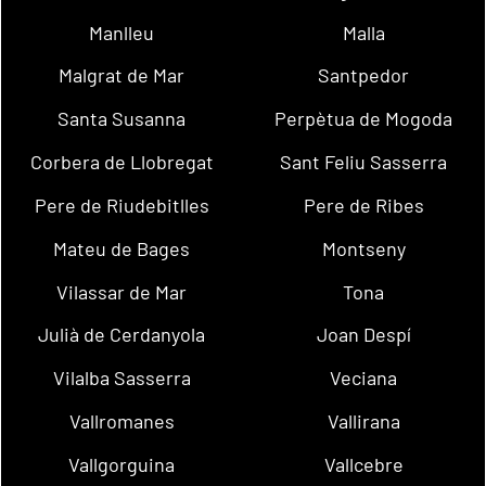
Manlleu
Malla
Malgrat de Mar
Santpedor
Santa Susanna
Perpètua de Mogoda
Corbera de Llobregat
Sant Feliu Sasserra
Pere de Riudebitlles
Pere de Ribes
Mateu de Bages
Montseny
Vilassar de Mar
Tona
Julià de Cerdanyola
Joan Despí
Vilalba Sasserra
Veciana
Vallromanes
Vallirana
Vallgorguina
Vallcebre