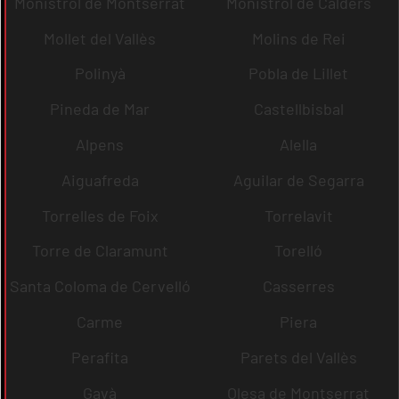
Monistrol de Montserrat
Monistrol de Calders
Mollet del Vallès
Molins de Rei
Polinyà
Pobla de Lillet
Pineda de Mar
Castellbisbal
Alpens
Alella
Aiguafreda
Aguilar de Segarra
Torrelles de Foix
Torrelavit
Torre de Claramunt
Torelló
Santa Coloma de Cervelló
Casserres
Carme
Piera
Perafita
Parets del Vallès
Gavà
Olesa de Montserrat