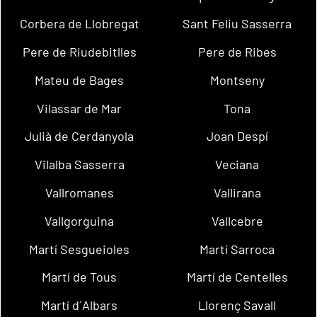
Corbera de Llobregat
Sant Feliu Sasserra
Pere de Riudebitlles
Pere de Ribes
Mateu de Bages
Montseny
Vilassar de Mar
Tona
Julià de Cerdanyola
Joan Despí
Vilalba Sasserra
Veciana
Vallromanes
Vallirana
Vallgorguina
Vallcebre
Martí Sesgueioles
Martí Sarroca
Martí de Tous
Martí de Centelles
Martí d´Albars
Llorenç Savall