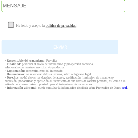
He leído y acepto la
política de privacidad
.
·
Responsable del tratamiento
: Fervalles
·
Finalidad
: gestionar el envío de información y prospección comercial,
relacionada con nuestros servicios y/o productos.
·
Legitimación
: consentimiento del interesado.
·
Destinatarios
: no se cederán datos a terceros, salvo obligación legal.
·
Derechos
: podrá ejercer los derechos de acceso, rectificación, limitación de tratamiento,
supresión, portabilidad y oposición al tratamiento de sus datos de carácter personal, así como a la
retirada del consentimiento prestado para el tratamiento de los mismos.
·
Información adicional
: puede consultar la información detallada sobre Protección de Datos
aquí
.