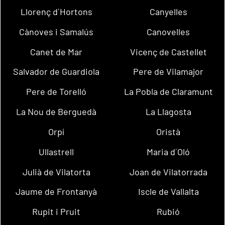
Llorenç d´Hortons
Canyelles
Cànoves i Samalús
Canovelles
Canet de Mar
Vicenç de Castellet
Salvador de Guardiola
Pere de Vilamajor
Pere de Torelló
La Pobla de Claramunt
La Nou de Berguedà
La Llagosta
Orpí
Oristà
Ullastrell
Maria d´Oló
Julià de Vilatorta
Joan de Vilatorrada
Jaume de Frontanyà
Iscle de Vallalta
Rupit i Pruit
Rubió