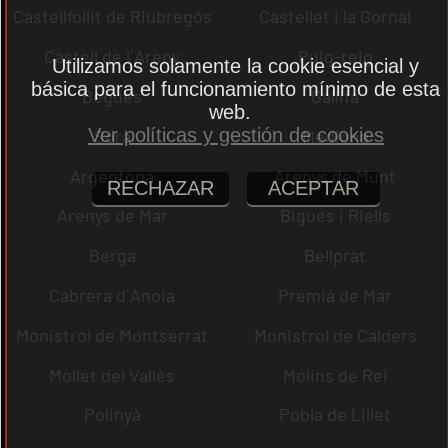
Castellfollit de Riubregós
Castellet i la Gornal
Castell de l´Areny
Puig-reig
Utilizamos solamente la cookie esencial y
básica para el funcionamiento mínimo de esta
Begues
Gallifa
web.
Ver políticas y gestión de cookies
Sora
Mediona
Argentona
Arenys de Munt
RECHAZAR
ACEPTAR
Arenys de Mar
Bigues i Riells
Berga
Bellprat
Cabrera d´Anoia
Premià de Mar
Monistrol de Montserrat
Monistrol de Calders
Mollet del Vallès
Molins de Rei
Polinyà
Pobla de Lillet