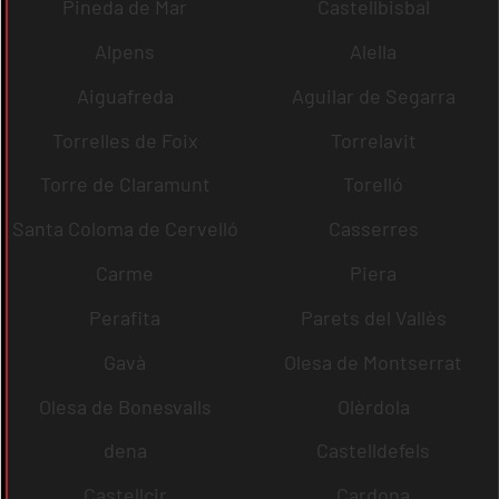
Pineda de Mar
Castellbisbal
Alpens
Alella
Aiguafreda
Aguilar de Segarra
Torrelles de Foix
Torrelavit
Torre de Claramunt
Torelló
Santa Coloma de Cervelló
Casserres
Carme
Piera
Perafita
Parets del Vallès
Gavà
Olesa de Montserrat
Olesa de Bonesvalls
Olèrdola
dena
Castelldefels
Castellcir
Cardona