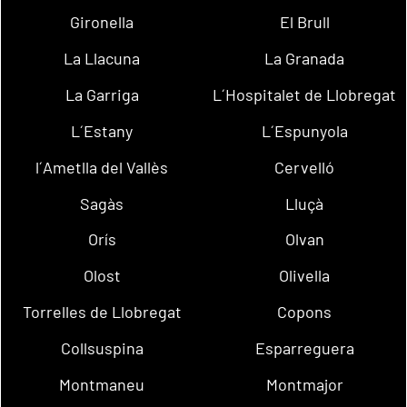
Gironella
El Brull
La Llacuna
La Granada
La Garriga
L´Hospitalet de Llobregat
L´Estany
L´Espunyola
l´Ametlla del Vallès
Cervelló
Sagàs
Lluçà
Orís
Olvan
Olost
Olivella
Torrelles de Llobregat
Copons
Collsuspina
Esparreguera
Montmaneu
Montmajor