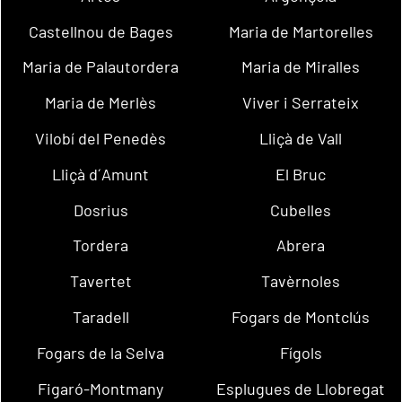
Castellnou de Bages
Maria de Martorelles
Maria de Palautordera
Maria de Miralles
Maria de Merlès
Viver i Serrateix
Vilobí del Penedès
Lliçà de Vall
Lliçà d´Amunt
El Bruc
Dosrius
Cubelles
Tordera
Abrera
Tavertet
Tavèrnoles
Taradell
Fogars de Montclús
Fogars de la Selva
Fígols
Figaró-Montmany
Esplugues de Llobregat