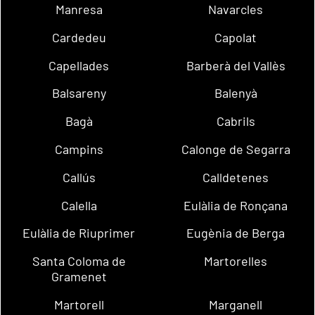
Manresa
Navarcles
Cardedeu
Capolat
Capellades
Barberà del Vallès
Balsareny
Balenyà
Bagà
Cabrils
Campins
Calonge de Segarra
Callús
Calldetenes
Calella
Eulàlia de Ronçana
Eulàlia de Riuprimer
Eugènia de Berga
Santa Coloma de
Martorelles
Gramenet
Martorell
Marganell