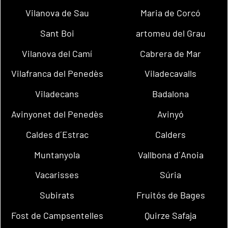
Vilanova de Sau
Maria de Corcó
Sant Boi
artomeu del Grau
Vilanova del Camí
Cabrera de Mar
Vilafranca del Penedès
Viladecavalls
Viladecans
Badalona
Avinyonet del Penedès
Avinyó
Caldes d´Estrac
Calders
Muntanyola
Vallbona d´Anoia
Vacarisses
Súria
Subirats
Fruitós de Bages
Fost de Campsentelles
Quirze Safaja