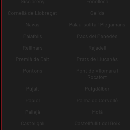
Gisclareny
Fonollosa
Cornellà de Llobregat
Gelida
Navas
Palau-solità i Plegamans
Palafolls
Pacs del Penedès
Rellinars
Rajadell
Premià de Dalt
Prats de Lluçanès
Pontons
Pont de Vilomara i
Rocafort
Pujalt
Puigdàlber
Papiol
Palma de Cervelló
Pallejà
Moià
Castellgalí
Castellfullit del Boix