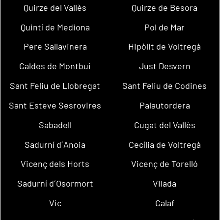
Quirze del Vallès
Quirze de Besora
Quintí de Mediona
Pol de Mar
Pere Sallavinera
Hipòlit de Voltregà
Caldes de Montbui
Just Desvern
Sant Feliu de Llobregat
Sant Feliu de Codines
Sant Esteve Sesrovires
Palautordera
Sabadell
Cugat del Vallès
Sadurní d´Anoia
Cecília de Voltregà
Vicenç dels Horts
Vicenç de Torelló
Sadurní d´Osormort
Vilada
Vic
Calaf