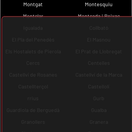
Montgat
Montesquiu
Montclar
Montcada i Reixac
Igualada
Collbató
El Pla del Penedès
El Masnou
Els Hostalets de Pierola
El Prat de Llobregat
Cercs
Centelles
Castellví de Rosanes
Castellví de la Marca
Castellterçol
Castellolí
rrius
Gurb
Guardiola de Berguedà
Gualba
Granollers
Granera