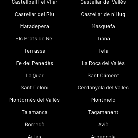
Castellbell i el Vilar
Castellar del Vallès
Castellar del Riu
Castellar de n´Hug
Matadepera
Masquefa
Els Prats de Rei
Tiana
Terrassa
Teià
Fe del Penedès
La Roca del Vallès
La Quar
Sant Climent
Sant Celoni
Cerdanyola del Vallès
Montornès del Vallès
Montmeló
Talamanca
Tagamanent
Borredà
Avià
Artés
Argençola