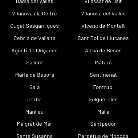
Badia del Vallès
Vilassar de Dalt
Vilanova i la Geltrú
Vilanova del Vallès
Cugat Sesgarrigues
Vicenç de Montalt
Cebrià de Vallalta
Sant Boi de Lluçanès
Agustí de Lluçanès
Adrià de Besòs
Sallent
Mataró
Maria de Besora
Sentmenat
Gaià
Fontrubí
Jorba
Folgueroles
Manlleu
Malla
Malgrat de Mar
Santpedor
Santa Susanna
Perpètua de Mogoda