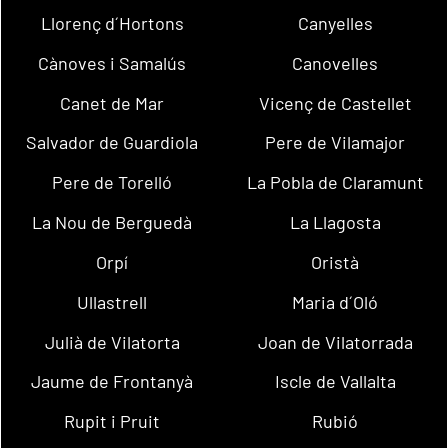
Llorenç d´Hortons
Canyelles
Cànoves i Samalús
Canovelles
Canet de Mar
Vicenç de Castellet
Salvador de Guardiola
Pere de Vilamajor
Pere de Torelló
La Pobla de Claramunt
La Nou de Berguedà
La Llagosta
Orpí
Oristà
Ullastrell
Maria d´Oló
Julià de Vilatorta
Joan de Vilatorrada
Jaume de Frontanyà
Iscle de Vallalta
Rupit i Pruit
Rubió