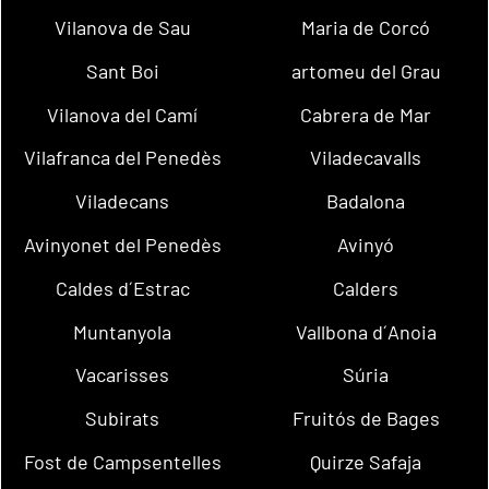
Vilanova de Sau
Maria de Corcó
Sant Boi
artomeu del Grau
Vilanova del Camí
Cabrera de Mar
Vilafranca del Penedès
Viladecavalls
Viladecans
Badalona
Avinyonet del Penedès
Avinyó
Caldes d´Estrac
Calders
Muntanyola
Vallbona d´Anoia
Vacarisses
Súria
Subirats
Fruitós de Bages
Fost de Campsentelles
Quirze Safaja