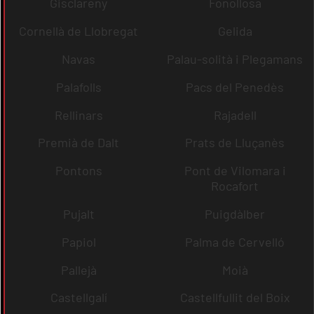
Gisclareny
Fonollosa
Cornellà de Llobregat
Gelida
Navas
Palau-solità i Plegamans
Palafolls
Pacs del Penedès
Rellinars
Rajadell
Premià de Dalt
Prats de Lluçanès
Pontons
Pont de Vilomara i
Rocafort
Pujalt
Puigdàlber
Papiol
Palma de Cervelló
Pallejà
Moià
Castellgalí
Castellfullit del Boix