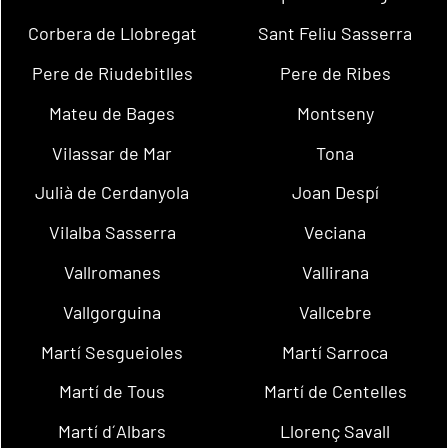
Corbera de Llobregat
Sant Feliu Sasserra
Pere de Riudebitlles
Pere de Ribes
Mateu de Bages
Montseny
Vilassar de Mar
Tona
Julià de Cerdanyola
Joan Despí
Vilalba Sasserra
Veciana
Vallromanes
Vallirana
Vallgorguina
Vallcebre
Martí Sesgueioles
Martí Sarroca
Martí de Tous
Martí de Centelles
Martí d´Albars
Llorenç Savall