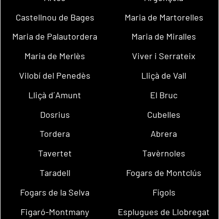
Castellnou de Bages
Maria de Martorelles
Maria de Palautordera
Maria de Miralles
Maria de Merlès
Viver i Serrateix
Vilobí del Penedès
Lliçà de Vall
Lliçà d´Amunt
El Bruc
Dosrius
Cubelles
Tordera
Abrera
Tavertet
Tavèrnoles
Taradell
Fogars de Montclús
Fogars de la Selva
Fígols
Figaró-Montmany
Esplugues de Llobregat