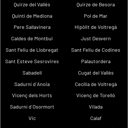
Quirze del Vallès
Quirze de Besora
Quintí de Mediona
Pol de Mar
Pere Sallavinera
Hipòlit de Voltregà
Caldes de Montbui
Just Desvern
Sant Feliu de Llobregat
Sant Feliu de Codines
Sant Esteve Sesrovires
Palautordera
Sabadell
Cugat del Vallès
Sadurní d´Anoia
Cecília de Voltregà
Vicenç dels Horts
Vicenç de Torelló
Sadurní d´Osormort
Vilada
Vic
Calaf