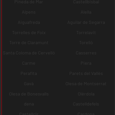
Pineda de Mar
Castellbisbal
Alpens
Alella
Aiguafreda
Aguilar de Segarra
Torrelles de Foix
Torrelavit
Torre de Claramunt
Torelló
Santa Coloma de Cervelló
Casserres
Carme
Piera
Perafita
Parets del Vallès
Gavà
Olesa de Montserrat
Olesa de Bonesvalls
Olèrdola
dena
Castelldefels
Castellcir
Cardona