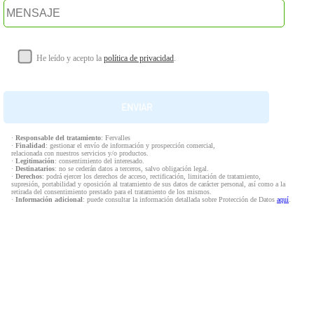
He leído y acepto la
política de privacidad
.
·
Responsable del tratamiento
: Fervalles
·
Finalidad
: gestionar el envío de información y prospección comercial,
relacionada con nuestros servicios y/o productos.
·
Legitimación
: consentimiento del interesado.
·
Destinatarios
: no se cederán datos a terceros, salvo obligación legal.
·
Derechos
: podrá ejercer los derechos de acceso, rectificación, limitación de tratamiento,
supresión, portabilidad y oposición al tratamiento de sus datos de carácter personal, así como a la
retirada del consentimiento prestado para el tratamiento de los mismos.
·
Información adicional
: puede consultar la información detallada sobre Protección de Datos
aquí
.