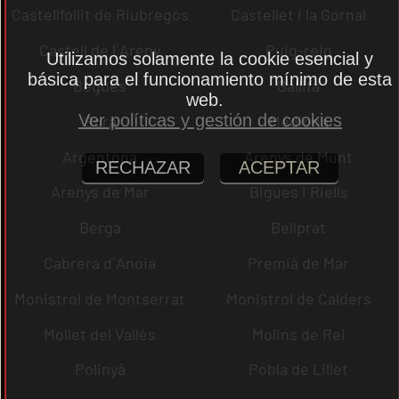
Castellfollit de Riubregós
Castellet i la Gornal
Castell de l´Areny
Puig-reig
Utilizamos solamente la cookie esencial y
básica para el funcionamiento mínimo de esta
Begues
Gallifa
web.
Ver políticas y gestión de cookies
Sora
Mediona
Argentona
Arenys de Munt
RECHAZAR
ACEPTAR
Arenys de Mar
Bigues i Riells
Berga
Bellprat
Cabrera d´Anoia
Premià de Mar
Monistrol de Montserrat
Monistrol de Calders
Mollet del Vallès
Molins de Rei
Polinyà
Pobla de Lillet