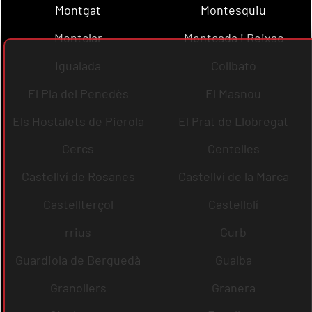
Montgat
Montesquiu
Montclar
Montcada i Reixac
Igualada
Collbató
El Pla del Penedès
El Masnou
Els Hostalets de Pierola
El Prat de Llobregat
Cercs
Centelles
Castellví de Rosanes
Castellví de la Marca
Castellterçol
Castellolí
rrius
Gurb
Guardiola de Berguedà
Gualba
Granollers
Granera