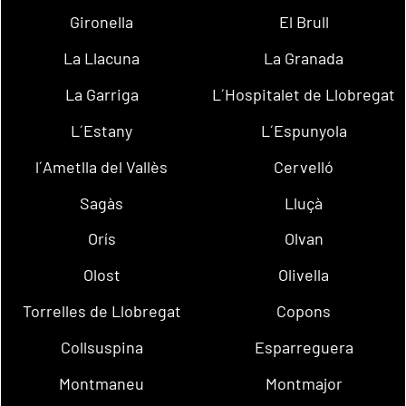
Gironella
El Brull
La Llacuna
La Granada
La Garriga
L´Hospitalet de Llobregat
L´Estany
L´Espunyola
l´Ametlla del Vallès
Cervelló
Sagàs
Lluçà
Orís
Olvan
Olost
Olivella
Torrelles de Llobregat
Copons
Collsuspina
Esparreguera
Montmaneu
Montmajor