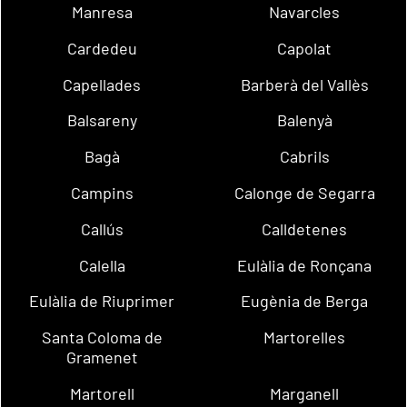
Manresa
Navarcles
Cardedeu
Capolat
Capellades
Barberà del Vallès
Balsareny
Balenyà
Bagà
Cabrils
Campins
Calonge de Segarra
Callús
Calldetenes
Calella
Eulàlia de Ronçana
Eulàlia de Riuprimer
Eugènia de Berga
Santa Coloma de
Martorelles
Gramenet
Martorell
Marganell