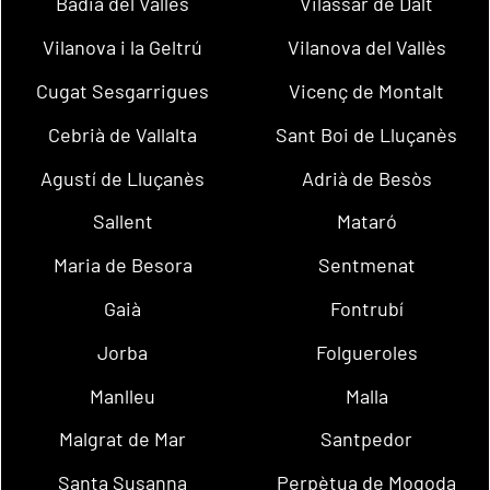
Badia del Vallès
Vilassar de Dalt
Vilanova i la Geltrú
Vilanova del Vallès
Cugat Sesgarrigues
Vicenç de Montalt
Cebrià de Vallalta
Sant Boi de Lluçanès
Agustí de Lluçanès
Adrià de Besòs
Sallent
Mataró
Maria de Besora
Sentmenat
Gaià
Fontrubí
Jorba
Folgueroles
Manlleu
Malla
Malgrat de Mar
Santpedor
Santa Susanna
Perpètua de Mogoda