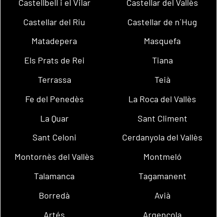
Castellbell i el Vilar
Castellar del Vallès
Castellar del Riu
Castellar de n´Hug
Matadepera
Masquefa
Els Prats de Rei
Tiana
Terrassa
Teià
Fe del Penedès
La Roca del Vallès
La Quar
Sant Climent
Sant Celoni
Cerdanyola del Vallès
Montornès del Vallès
Montmeló
Talamanca
Tagamanent
Borredà
Avià
Artés
Argençola