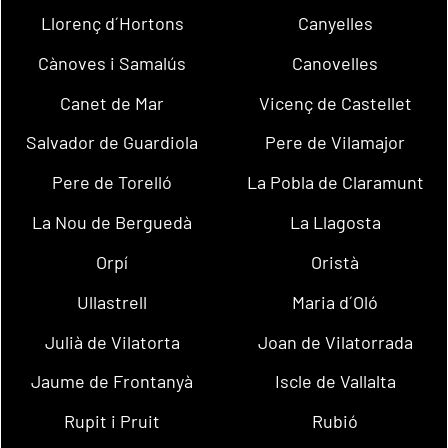
Llorenç d´Hortons
Canyelles
Cànoves i Samalús
Canovelles
Canet de Mar
Vicenç de Castellet
Salvador de Guardiola
Pere de Vilamajor
Pere de Torelló
La Pobla de Claramunt
La Nou de Berguedà
La Llagosta
Orpí
Oristà
Ullastrell
Maria d´Oló
Julià de Vilatorta
Joan de Vilatorrada
Jaume de Frontanyà
Iscle de Vallalta
Rupit i Pruit
Rubió