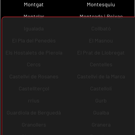
Montgat
Montesquiu
Montclar
Montcada i Reixac
Igualada
Collbató
El Pla del Penedès
El Masnou
Els Hostalets de Pierola
El Prat de Llobregat
Cercs
Centelles
Castellví de Rosanes
Castellví de la Marca
Castellterçol
Castellolí
rrius
Gurb
Guardiola de Berguedà
Gualba
Granollers
Granera