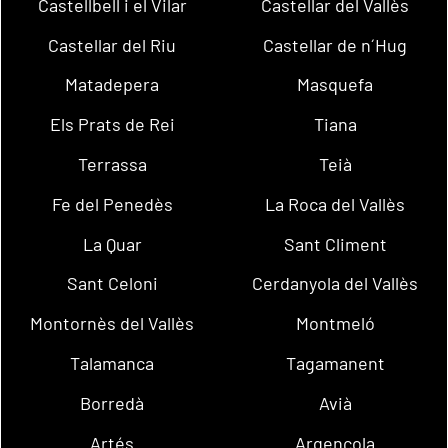
Castellbell i el Vilar
Castellar del Vallès
Castellar del Riu
Castellar de n´Hug
Matadepera
Masquefa
Els Prats de Rei
Tiana
Terrassa
Teià
Fe del Penedès
La Roca del Vallès
La Quar
Sant Climent
Sant Celoni
Cerdanyola del Vallès
Montornès del Vallès
Montmeló
Talamanca
Tagamanent
Borredà
Avià
Artés
Argençola