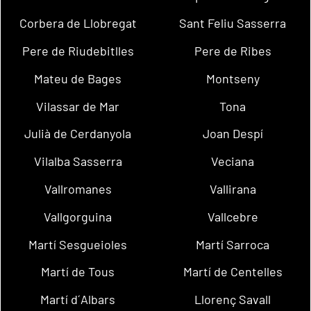
Corbera de Llobregat
Sant Feliu Sasserra
Pere de Riudebitlles
Pere de Ribes
Mateu de Bages
Montseny
Vilassar de Mar
Tona
Julià de Cerdanyola
Joan Despí
Vilalba Sasserra
Veciana
Vallromanes
Vallirana
Vallgorguina
Vallcebre
Martí Sesgueioles
Martí Sarroca
Martí de Tous
Martí de Centelles
Martí d´Albars
Llorenç Savall