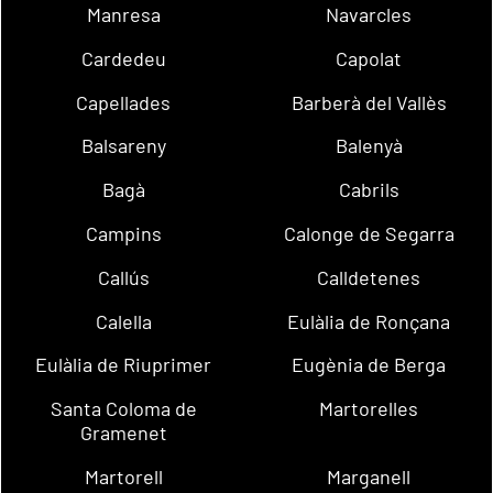
Manresa
Navarcles
Cardedeu
Capolat
Capellades
Barberà del Vallès
Balsareny
Balenyà
Bagà
Cabrils
Campins
Calonge de Segarra
Callús
Calldetenes
Calella
Eulàlia de Ronçana
Eulàlia de Riuprimer
Eugènia de Berga
Santa Coloma de
Martorelles
Gramenet
Martorell
Marganell