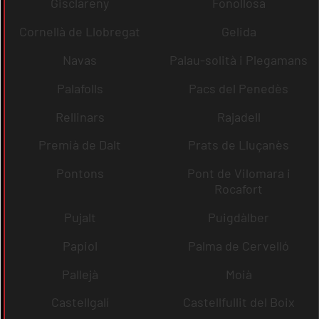
Gisclareny
Fonollosa
Cornellà de Llobregat
Gelida
Navas
Palau-solità i Plegamans
Palafolls
Pacs del Penedès
Rellinars
Rajadell
Premià de Dalt
Prats de Lluçanès
Pontons
Pont de Vilomara i
Rocafort
Pujalt
Puigdàlber
Papiol
Palma de Cervelló
Pallejà
Moià
Castellgalí
Castellfullit del Boix