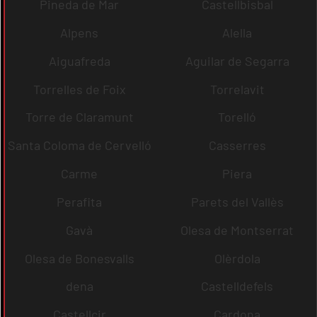
Pineda de Mar
Castellbisbal
Alpens
Alella
Aiguafreda
Aguilar de Segarra
Torrelles de Foix
Torrelavit
Torre de Claramunt
Torelló
Santa Coloma de Cervelló
Casserres
Carme
Piera
Perafita
Parets del Vallès
Gavà
Olesa de Montserrat
Olesa de Bonesvalls
Olèrdola
dena
Castelldefels
Castellcir
Cardona