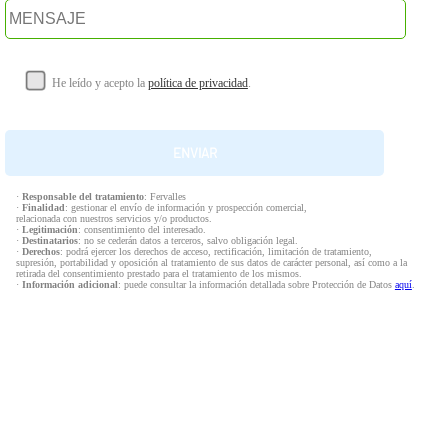
He leído y acepto la
política de privacidad
.
·
Responsable del tratamiento
: Fervalles
·
Finalidad
: gestionar el envío de información y prospección comercial,
relacionada con nuestros servicios y/o productos.
·
Legitimación
: consentimiento del interesado.
·
Destinatarios
: no se cederán datos a terceros, salvo obligación legal.
·
Derechos
: podrá ejercer los derechos de acceso, rectificación, limitación de tratamiento,
supresión, portabilidad y oposición al tratamiento de sus datos de carácter personal, así como a la
retirada del consentimiento prestado para el tratamiento de los mismos.
·
Información adicional
: puede consultar la información detallada sobre Protección de Datos
aquí
.