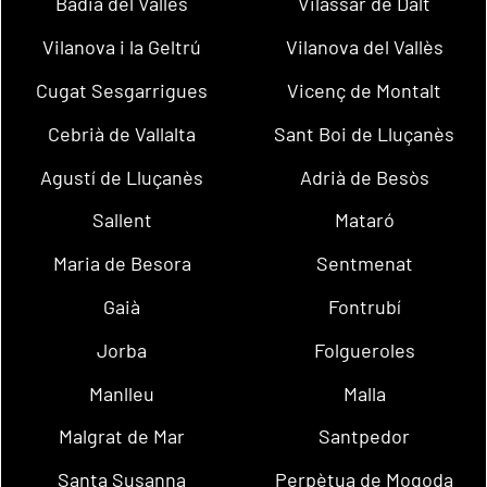
Badia del Vallès
Vilassar de Dalt
Vilanova i la Geltrú
Vilanova del Vallès
Cugat Sesgarrigues
Vicenç de Montalt
Cebrià de Vallalta
Sant Boi de Lluçanès
Agustí de Lluçanès
Adrià de Besòs
Sallent
Mataró
Maria de Besora
Sentmenat
Gaià
Fontrubí
Jorba
Folgueroles
Manlleu
Malla
Malgrat de Mar
Santpedor
Santa Susanna
Perpètua de Mogoda