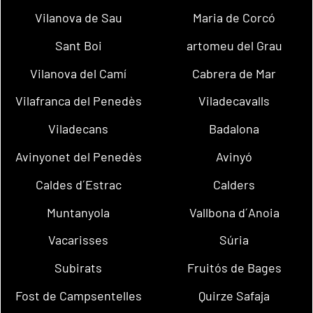
Vilanova de Sau
Maria de Corcó
Sant Boi
artomeu del Grau
Vilanova del Camí
Cabrera de Mar
Vilafranca del Penedès
Viladecavalls
Viladecans
Badalona
Avinyonet del Penedès
Avinyó
Caldes d´Estrac
Calders
Muntanyola
Vallbona d´Anoia
Vacarisses
Súria
Subirats
Fruitós de Bages
Fost de Campsentelles
Quirze Safaja