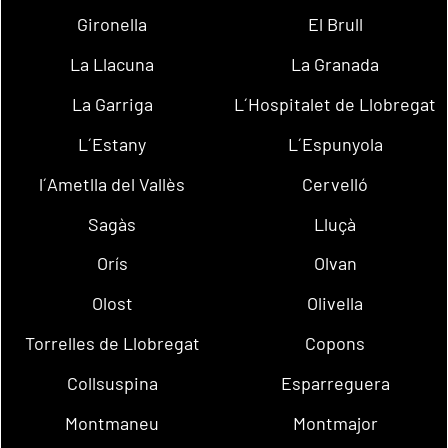
Gironella
El Brull
La Llacuna
La Granada
La Garriga
L´Hospitalet de Llobregat
L´Estany
L´Espunyola
l´Ametlla del Vallès
Cervelló
Sagàs
Lluçà
Orís
Olvan
Olost
Olivella
Torrelles de Llobregat
Copons
Collsuspina
Esparreguera
Montmaneu
Montmajor