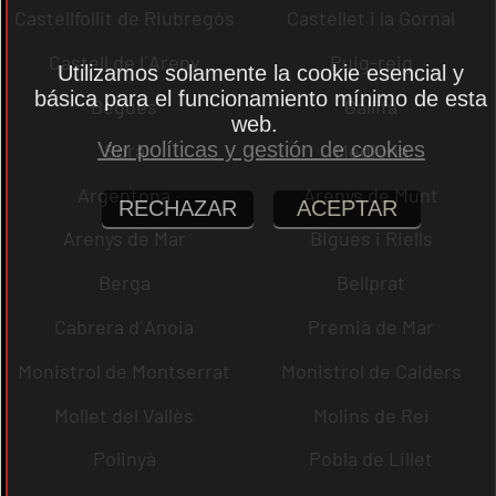
Castellfollit de Riubregós
Castellet i la Gornal
Castell de l´Areny
Puig-reig
Utilizamos solamente la cookie esencial y
básica para el funcionamiento mínimo de esta
Begues
Gallifa
web.
Ver políticas y gestión de cookies
Sora
Mediona
Argentona
Arenys de Munt
RECHAZAR
ACEPTAR
Arenys de Mar
Bigues i Riells
Berga
Bellprat
Cabrera d´Anoia
Premià de Mar
Monistrol de Montserrat
Monistrol de Calders
Mollet del Vallès
Molins de Rei
Polinyà
Pobla de Lillet