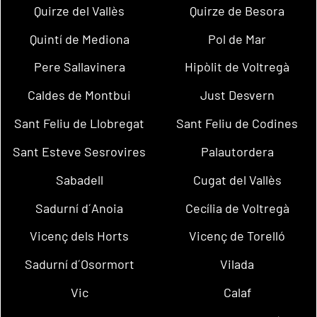
Quirze del Vallès
Quirze de Besora
Quintí de Mediona
Pol de Mar
Pere Sallavinera
Hipòlit de Voltregà
Caldes de Montbui
Just Desvern
Sant Feliu de Llobregat
Sant Feliu de Codines
Sant Esteve Sesrovires
Palautordera
Sabadell
Cugat del Vallès
Sadurní d´Anoia
Cecília de Voltregà
Vicenç dels Horts
Vicenç de Torelló
Sadurní d´Osormort
Vilada
Vic
Calaf