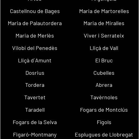
Castellnou de Bages
Maria de Martorelles
Maria de Palautordera
Maria de Miralles
Maria de Merlès
Viver i Serrateix
Vilobí del Penedès
Lliçà de Vall
Lliçà d´Amunt
El Bruc
Dosrius
Cubelles
Tordera
Abrera
Tavertet
Tavèrnoles
Taradell
Fogars de Montclús
Fogars de la Selva
Fígols
Figaró-Montmany
Esplugues de Llobregat