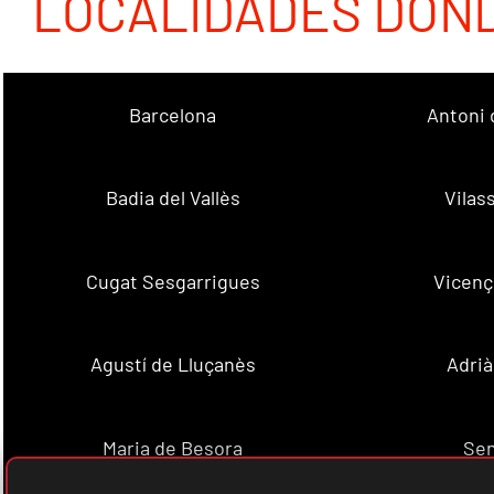
LOCALIDADES DON
Barcelona
Antoni 
Badia del Vallès
Vilas
Cugat Sesgarrigues
Vicenç
Agustí de Lluçanès
Adrià
Maria de Besora
Se