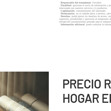
·
Responsable del tratamiento
: Fervalles
·
Finalidad
: gestionar el envío de información y p
relacionada con nuestros servicios y/o productos.
·
Legitimación
: consentimiento del interesado.
·
Destinatarios
: no se cederán datos a terceros, salv
·
Derechos
: podrá ejercer los derechos de acceso, re
supresión, portabilidad y oposición al tratamiento d
retirada del consentimiento prestado para el tratam
·
Información adicional
: puede consultar la infor
PRECIO 
HOGAR E