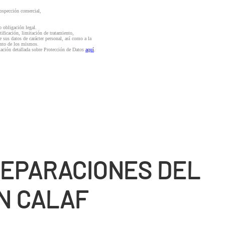
rospección comercial,
o obligación legal.
ctificación, limitación de tratamiento,
e sus datos de carácter personal, así como a la
iento de los mismos.
mación detallada sobre Protección de Datos
aquí
.
REPARACIONES DEL
N CALAF