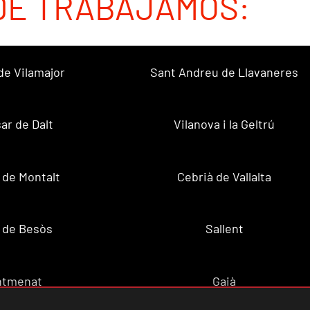
DE TRABAJAMOS:
de Vilamajor
Sant Andreu de Llavaneres
sar de Dalt
Vilanova i la Geltrú
 de Montalt
Cebrià de Vallalta
 de Besòs
Sallent
ntmenat
Gaià