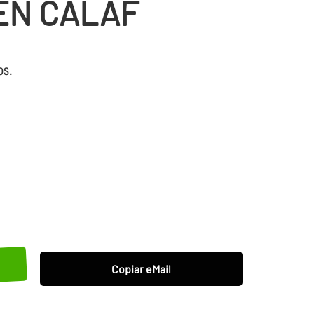
EN CALAF
os.
Copiar eMail