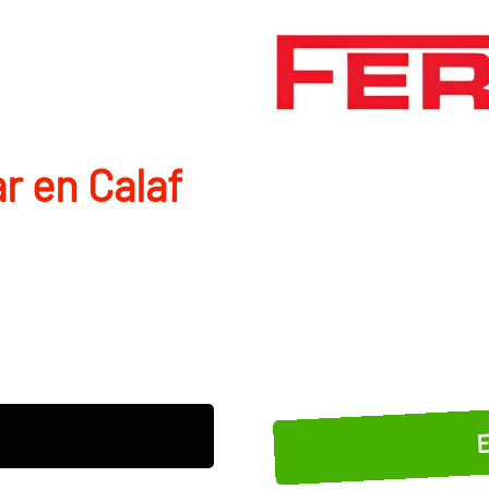
r en Calaf
E