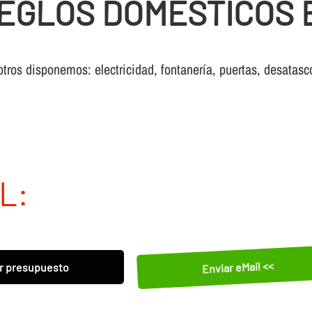
EGLOS DOMESTICOS 
otros disponemos: electricidad, fontanería, puertas, desatasc
L:
Enviar eMail <<
r presupuesto