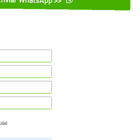
acidad
.