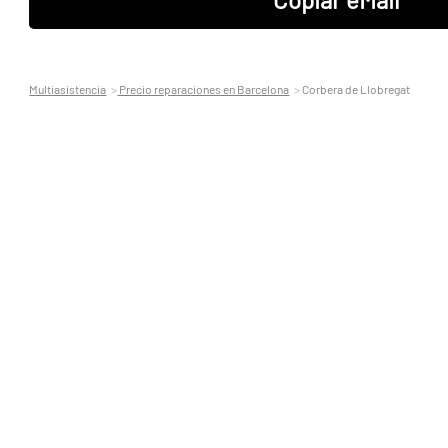
Multiasistencia
Precio reparaciones en Barcelona
Corbera de Llobregat