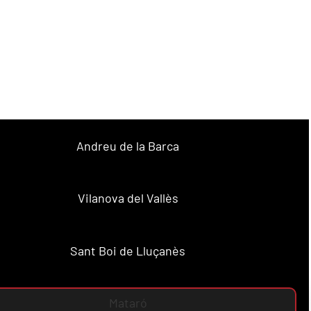
Andreu de la Barca
Vilanova del Vallès
Sant Boi de Lluçanès
Mataró