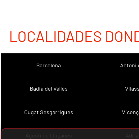
LOCALIDADES DON
Barcelona
Antoni 
Badia del Vallès
Vilas
Cugat Sesgarrigues
Vicenç
Agustí de Lluçanès
Adrià