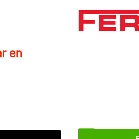
r en
E