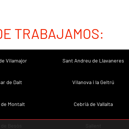
DE TRABAJAMOS:
de Vilamajor
Sant Andreu de Llavaneres
sar de Dalt
Vilanova i la Geltrú
 de Montalt
Cebrià de Vallalta
 de Besòs
Sallent