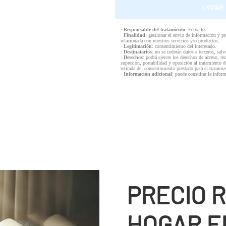
·
Responsable del tratamiento
: Fervalles
·
Finalidad
: gestionar el envío de información y p
relacionada con nuestros servicios y/o productos.
·
Legitimación
: consentimiento del interesado.
·
Destinatarios
: no se cederán datos a terceros, salv
·
Derechos
: podrá ejercer los derechos de acceso, re
supresión, portabilidad y oposición al tratamiento d
retirada del consentimiento prestado para el tratam
·
Información adicional
: puede consultar la infor
PRECIO 
HOGAR E