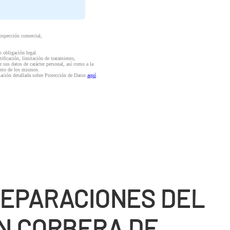
rospección comercial,
o obligación legal.
ctificación, limitación de tratamiento,
e sus datos de carácter personal, así como a la
iento de los mismos.
mación detallada sobre Protección de Datos
aquí
.
REPARACIONES DEL
N CORBERA DE