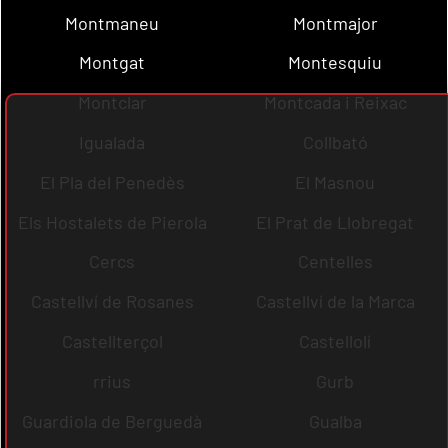
Montmaneu
Montmajor
Montgat
Montesquiu
Montclar
Montcada i Reixac
Igualada
Collbató
El Pla del Penedès
El Masnou
Els Hostalets de Pierola
El Prat de Llobregat
Cercs
Centelles
Castellví de Rosanes
Castellví de la Marca
Castellterçol
Castellolí
rrius
Gurb
Guardiola de Berguedà
Gualba