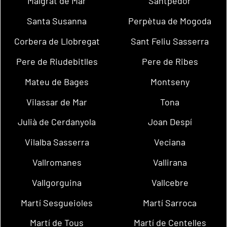
Malgrat de Mar
Santpedor
Santa Susanna
Perpètua de Mogoda
Corbera de Llobregat
Sant Feliu Sasserra
Pere de Riudebitlles
Pere de Ribes
Mateu de Bages
Montseny
Vilassar de Mar
Tona
Julià de Cerdanyola
Joan Despí
Vilalba Sasserra
Veciana
Vallromanes
Vallirana
Vallgorguina
Vallcebre
Martí Sesgueioles
Martí Sarroca
Martí de Tous
Martí de Centelles