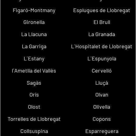
Figaró-Montmany
Esplugues de Llobregat
Gironella
El Brull
La Llacuna
La Granada
La Garriga
L´Hospitalet de Llobregat
L´Estany
L´Espunyola
l´Ametlla del Vallès
Cervelló
Sagàs
Lluçà
Orís
Olvan
Olost
Olivella
Torrelles de Llobregat
Copons
Collsuspina
Esparreguera