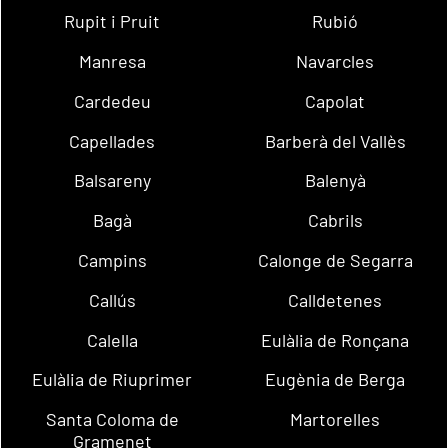
Rupit i Pruit
Rubió
Manresa
Navarcles
Cardedeu
Capolat
Capellades
Barberà del Vallès
Balsareny
Balenyà
Bagà
Cabrils
Campins
Calonge de Segarra
Callús
Calldetenes
Calella
Eulàlia de Ronçana
Eulàlia de Riuprimer
Eugènia de Berga
Santa Coloma de
Martorelles
Gramenet