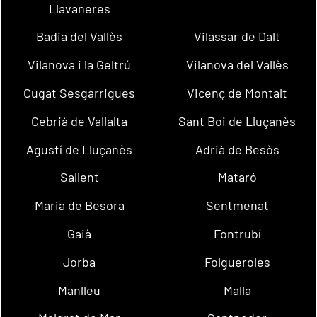
Llavaneres
Badia del Vallès
Vilassar de Dalt
Vilanova i la Geltrú
Vilanova del Vallès
Cugat Sesgarrigues
Vicenç de Montalt
Cebrià de Vallalta
Sant Boi de Lluçanès
Agustí de Lluçanès
Adrià de Besòs
Sallent
Mataró
Maria de Besora
Sentmenat
Gaià
Fontrubí
Jorba
Folgueroles
Manlleu
Malla