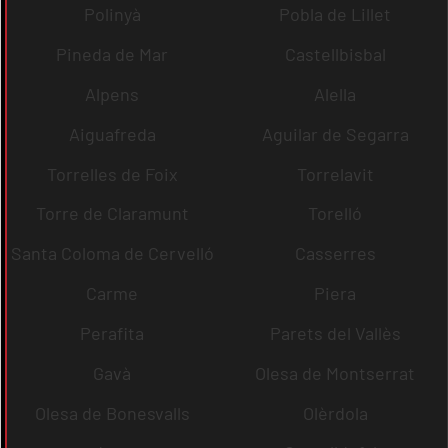
Polinyà
Pobla de Lillet
Pineda de Mar
Castellbisbal
Alpens
Alella
Aiguafreda
Aguilar de Segarra
Torrelles de Foix
Torrelavit
Torre de Claramunt
Torelló
Santa Coloma de Cervelló
Casserres
Carme
Piera
Perafita
Parets del Vallès
Gavà
Olesa de Montserrat
Olesa de Bonesvalls
Olèrdola