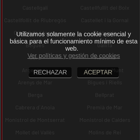
Castellgalí
Castellfullit del Boix
Castellfollit de Riubregós
Castellet i la Gornal
Castell de l´Areny
Puig-reig
Utilizamos solamente la cookie esencial y
básica para el funcionamiento mínimo de esta
Begues
Gallifa
web.
Ver políticas y gestión de cookies
Sora
Mediona
Argentona
Arenys de Munt
RECHAZAR
ACEPTAR
Arenys de Mar
Bigues i Riells
Berga
Bellprat
Cabrera d´Anoia
Premià de Mar
Monistrol de Montserrat
Monistrol de Calders
Mollet del Vallès
Molins de Rei