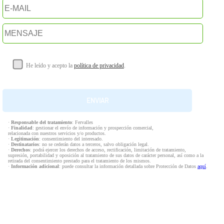
He leído y acepto la
política de privacidad
.
·
Responsable del tratamiento
: Fervalles
·
Finalidad
: gestionar el envío de información y prospección comercial,
relacionada con nuestros servicios y/o productos.
·
Legitimación
: consentimiento del interesado.
·
Destinatarios
: no se cederán datos a terceros, salvo obligación legal.
·
Derechos
: podrá ejercer los derechos de acceso, rectificación, limitación de tratamiento,
supresión, portabilidad y oposición al tratamiento de sus datos de carácter personal, así como a la
retirada del consentimiento prestado para el tratamiento de los mismos.
·
Información adicional
: puede consultar la información detallada sobre Protección de Datos
aquí
.