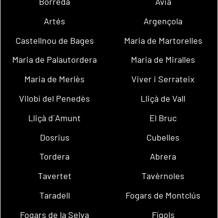
Borredà
Avià
Artés
Argençola
Castellnou de Bages
Maria de Martorelles
Maria de Palautordera
Maria de Miralles
Maria de Merlès
Viver i Serrateix
Vilobí del Penedès
Lliçà de Vall
Lliçà d´Amunt
El Bruc
Dosrius
Cubelles
Tordera
Abrera
Tavertet
Tavèrnoles
Taradell
Fogars de Montclús
Fogars de la Selva
Fígols