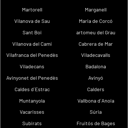
Martorell
Marganell
Vilanova de Sau
Maria de Corcó
Sant Boi
artomeu del Grau
Vilanova del Camí
Cabrera de Mar
Vilafranca del Penedès
Viladecavalls
Viladecans
Badalona
Avinyonet del Penedès
Avinyó
Caldes d´Estrac
Calders
Muntanyola
Vallbona d´Anoia
Vacarisses
Súria
Subirats
Fruitós de Bages