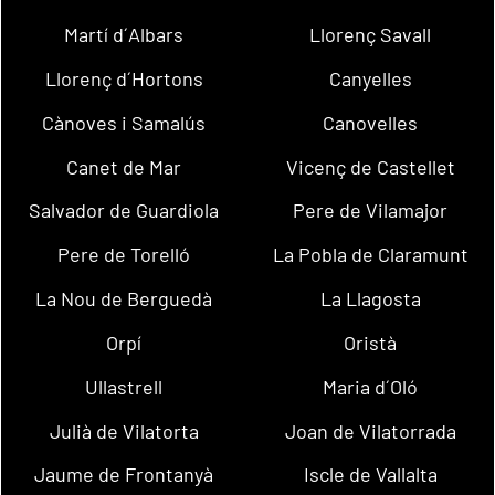
Martí d´Albars
Llorenç Savall
Llorenç d´Hortons
Canyelles
Cànoves i Samalús
Canovelles
Canet de Mar
Vicenç de Castellet
Salvador de Guardiola
Pere de Vilamajor
Pere de Torelló
La Pobla de Claramunt
La Nou de Berguedà
La Llagosta
Orpí
Oristà
Ullastrell
Maria d´Oló
Julià de Vilatorta
Joan de Vilatorrada
Jaume de Frontanyà
Iscle de Vallalta