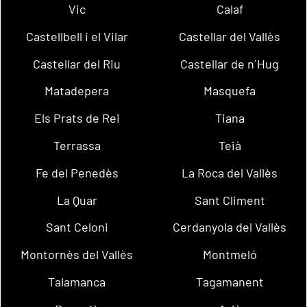
Vic
Calaf
Castellbell i el Vilar
Castellar del Vallès
Castellar del Riu
Castellar de n´Hug
Matadepera
Masquefa
Els Prats de Rei
Tiana
Terrassa
Teià
Fe del Penedès
La Roca del Vallès
La Quar
Sant Climent
Sant Celoni
Cerdanyola del Vallès
Montornès del Vallès
Montmeló
Talamanca
Tagamanent