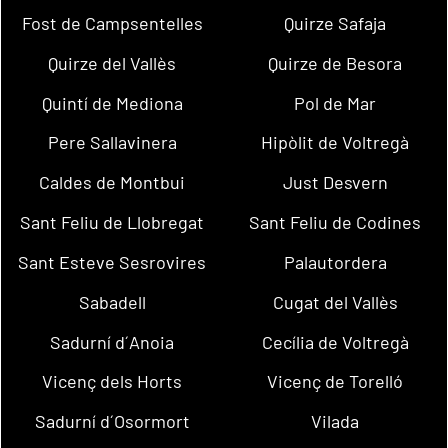
Fost de Campsentelles
Quirze Safaja
Quirze del Vallès
Quirze de Besora
Quintí de Mediona
Pol de Mar
Pere Sallavinera
Hipòlit de Voltregà
Caldes de Montbui
Just Desvern
Sant Feliu de Llobregat
Sant Feliu de Codines
Sant Esteve Sesrovires
Palautordera
Sabadell
Cugat del Vallès
Sadurní d´Anoia
Cecília de Voltregà
Vicenç dels Horts
Vicenç de Torelló
Sadurní d´Osormort
Vilada