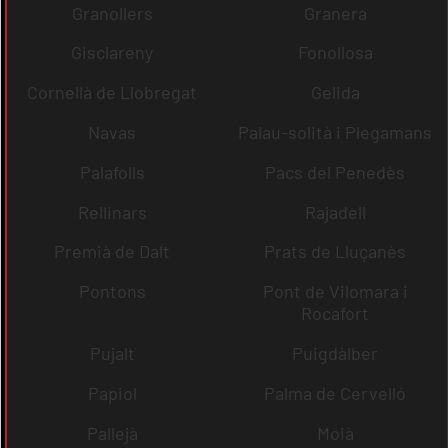
Granollers
Granera
Gisclareny
Fonollosa
Cornellà de Llobregat
Gelida
Navas
Palau-solità i Plegamans
Palafolls
Pacs del Penedès
Rellinars
Rajadell
Premià de Dalt
Prats de Lluçanès
Pontons
Pont de Vilomara i
Rocafort
Pujalt
Puigdàlber
Papiol
Palma de Cervelló
Pallejà
Moià