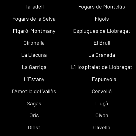
Taradell
Fogars de Montclús
Fogars de la Selva
Fígols
Figaró-Montmany
Esplugues de Llobregat
Gironella
El Brull
La Llacuna
La Granada
La Garriga
L´Hospitalet de Llobregat
L´Estany
L´Espunyola
l´Ametlla del Vallès
Cervelló
Sagàs
Lluçà
Orís
Olvan
Olost
Olivella