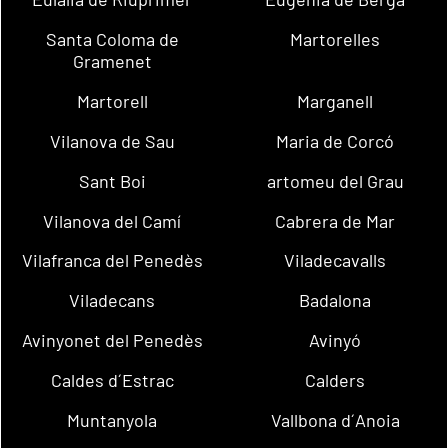
Santa Coloma de
Martorelles
Gramenet
Martorell
Marganell
Vilanova de Sau
Maria de Corcó
Sant Boi
artomeu del Grau
Vilanova del Camí
Cabrera de Mar
Vilafranca del Penedès
Viladecavalls
Viladecans
Badalona
Avinyonet del Penedès
Avinyó
Caldes d´Estrac
Calders
Muntanyola
Vallbona d´Anoia