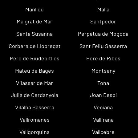
Manlleu
Malla
Malgrat de Mar
Santpedor
Santa Susanna
Perpètua de Mogoda
Corbera de Llobregat
Sant Feliu Sasserra
Pere de Riudebitlles
Pere de Ribes
Mateu de Bages
Montseny
Vilassar de Mar
Tona
Julià de Cerdanyola
Joan Despí
Vilalba Sasserra
Veciana
Vallromanes
Vallirana
Vallgorguina
Vallcebre