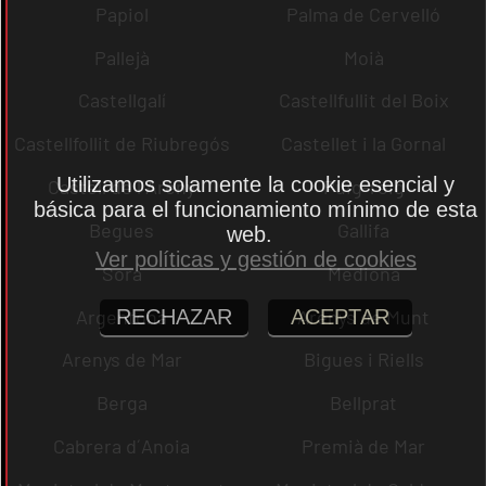
Papiol
Palma de Cervelló
Pallejà
Moià
Castellgalí
Castellfullit del Boix
Castellfollit de Riubregós
Castellet i la Gornal
Utilizamos solamente la cookie esencial y
Castell de l´Areny
Puig-reig
básica para el funcionamiento mínimo de esta
Begues
Gallifa
web.
Ver políticas y gestión de cookies
Sora
Mediona
Argentona
Arenys de Munt
RECHAZAR
ACEPTAR
Arenys de Mar
Bigues i Riells
Berga
Bellprat
Cabrera d´Anoia
Premià de Mar