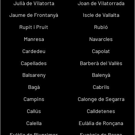
Julià de Vilatorta
Joan de Vilatorrada
Jaume de Frontanyà
Iscle de Vallalta
Rupit i Pruit
Rubió
Manresa
Navarcles
Cardedeu
Capolat
Capellades
Barberà del Vallès
Balsareny
Balenyà
Bagà
Cabrils
Campins
Calonge de Segarra
Callús
Calldetenes
Calella
Eulàlia de Ronçana
Eulàlia de Riuprimer
Eugènia de Berga