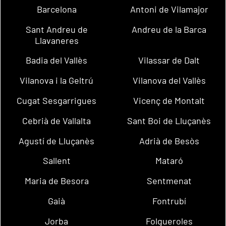
Barcelona
Antoni de Vilamajor
Sant Andreu de
Andreu de la Barca
Llavaneres
Badia del Vallès
Vilassar de Dalt
Vilanova i la Geltrú
Vilanova del Vallès
Cugat Sesgarrigues
Vicenç de Montalt
Cebrià de Vallalta
Sant Boi de Lluçanès
Agustí de Lluçanès
Adrià de Besòs
Sallent
Mataró
Maria de Besora
Sentmenat
Gaià
Fontrubí
Jorba
Folgueroles