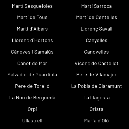
Martí Sesgueioles
Martí Sarroca
Martí de Tous
Martí de Centelles
Martí d´Albars
Llorenç Savall
Llorenç d´Hortons
Canyelles
Cànoves i Samalús
Canovelles
Canet de Mar
Vicenç de Castellet
Salvador de Guardiola
Pere de Vilamajor
Pere de Torelló
La Pobla de Claramunt
La Nou de Berguedà
La Llagosta
Orpí
Oristà
Ullastrell
Maria d´Oló