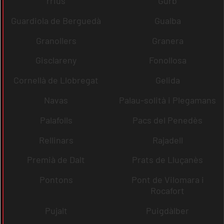
rrius
Gurb
Guardiola de Berguedà
Gualba
Granollers
Granera
Gisclareny
Fonollosa
Cornellà de Llobregat
Gelida
Navas
Palau-solità i Plegamans
Palafolls
Pacs del Penedès
Rellinars
Rajadell
Premià de Dalt
Prats de Lluçanès
Pontons
Pont de Vilomara i
Rocafort
Pujalt
Puigdàlber