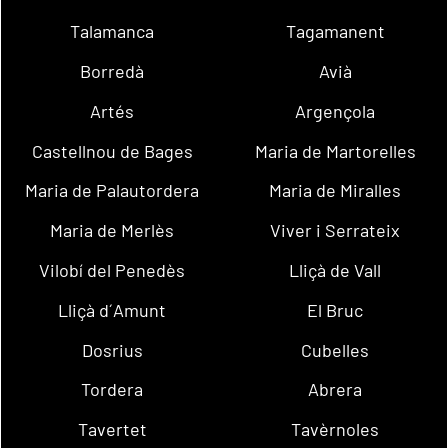
Talamanca
Tagamanent
Borredà
Avià
Artés
Argençola
Castellnou de Bages
Maria de Martorelles
Maria de Palautordera
Maria de Miralles
Maria de Merlès
Viver i Serrateix
Vilobí del Penedès
Lliçà de Vall
Lliçà d´Amunt
El Bruc
Dosrius
Cubelles
Tordera
Abrera
Tavertet
Tavèrnoles