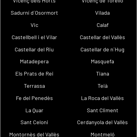
Vicenç dels Horts
Vicenç de Torelló
Sadurní d´Osormort
Vilada
Vic
Calaf
Castellbell i el Vilar
Castellar del Vallès
Castellar del Riu
Castellar de n´Hug
Matadepera
Masquefa
Els Prats de Rei
Tiana
Terrassa
Teià
Fe del Penedès
La Roca del Vallès
La Quar
Sant Climent
Sant Celoni
Cerdanyola del Vallès
Montornès del Vallès
Montmeló