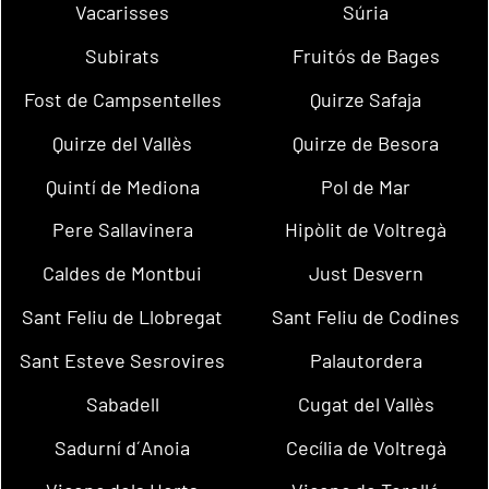
Vacarisses
Súria
Subirats
Fruitós de Bages
Fost de Campsentelles
Quirze Safaja
Quirze del Vallès
Quirze de Besora
Quintí de Mediona
Pol de Mar
Pere Sallavinera
Hipòlit de Voltregà
Caldes de Montbui
Just Desvern
Sant Feliu de Llobregat
Sant Feliu de Codines
Sant Esteve Sesrovires
Palautordera
Sabadell
Cugat del Vallès
Sadurní d´Anoia
Cecília de Voltregà