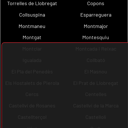
Torrelles de Llobregat
Copons
Collsuspina
Esparreguera
Montmaneu
Montmajor
Montgat
Montesquiu
Montclar
Montcada i Reixac
Igualada
Collbató
El Pla del Penedès
El Masnou
Els Hostalets de Pierola
El Prat de Llobregat
Cercs
Centelles
Castellví de Rosanes
Castellví de la Marca
Castellterçol
Castellolí