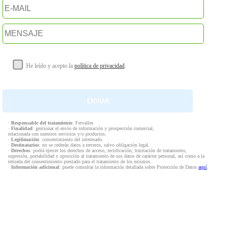
He leído y acepto la
política de privacidad
.
·
Responsable del tratamiento
: Fervalles
·
Finalidad
: gestionar el envío de información y prospección comercial,
relacionada con nuestros servicios y/o productos.
·
Legitimación
: consentimiento del interesado.
·
Destinatarios
: no se cederán datos a terceros, salvo obligación legal.
·
Derechos
: podrá ejercer los derechos de acceso, rectificación, limitación de tratamiento,
supresión, portabilidad y oposición al tratamiento de sus datos de carácter personal, así como a la
retirada del consentimiento prestado para el tratamiento de los mismos.
·
Información adicional
: puede consultar la información detallada sobre Protección de Datos
aquí
.