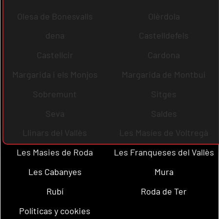
Olesa de Bonesvalls
Olèrdola
dena
Castelldefels
Castellcir
Cardona
Margarida i els Monjos
Margarida de Montbui
Sobremunt
Sitges
Seva
Saldes
Llinars del Vallès
Les Masíes de Voltregà
Les Masies de Roda
Les Franqueses del Vallès
Les Cabanyes
Mura
Rubí
Roda de Ter
Políticas y cookies