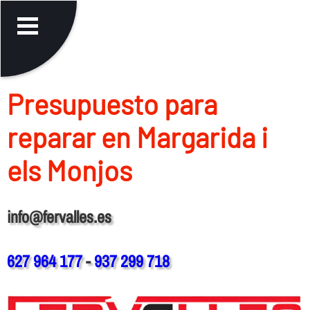
Presupuesto para
reparar en Margarida i
els Monjos
info@fervalles.es
627 964 177
-
937 299 718