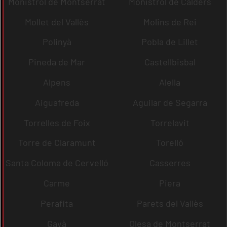
Monistrol de Montserrat
Monistrol de Calders
Mollet del Vallès
Molins de Rei
Polinyà
Pobla de Lillet
Pineda de Mar
Castellbisbal
Alpens
Alella
Aiguafreda
Aguilar de Segarra
Torrelles de Foix
Torrelavit
Torre de Claramunt
Torelló
Santa Coloma de Cervelló
Casserres
Carme
Piera
Perafita
Parets del Vallès
Gavà
Olesa de Montserrat