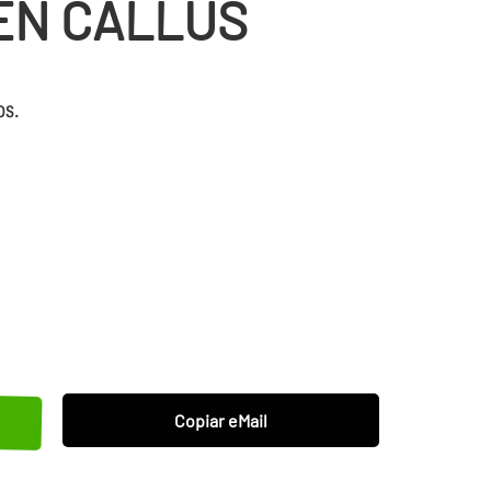
EN CALLÚS
os.
Copiar eMail