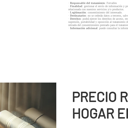
·
Responsable del tratamiento
: Fervalles
·
Finalidad
: gestionar el envío de información y p
relacionada con nuestros servicios y/o productos.
·
Legitimación
: consentimiento del interesado.
·
Destinatarios
: no se cederán datos a terceros, salv
·
Derechos
: podrá ejercer los derechos de acceso, re
supresión, portabilidad y oposición al tratamiento d
retirada del consentimiento prestado para el tratam
·
Información adicional
: puede consultar la infor
PRECIO 
HOGAR E