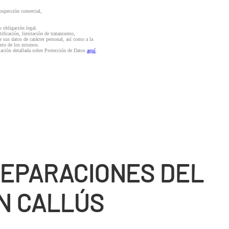
rospección comercial,
o obligación legal.
ctificación, limitación de tratamiento,
e sus datos de carácter personal, así como a la
iento de los mismos.
mación detallada sobre Protección de Datos
aquí
.
REPARACIONES DEL
N CALLÚS