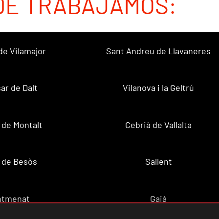
DE TRABAJAMOS:
de Vilamajor
Sant Andreu de Llavaneres
sar de Dalt
Vilanova i la Geltrú
 de Montalt
Cebrià de Vallalta
 de Besòs
Sallent
ntmenat
Gaià