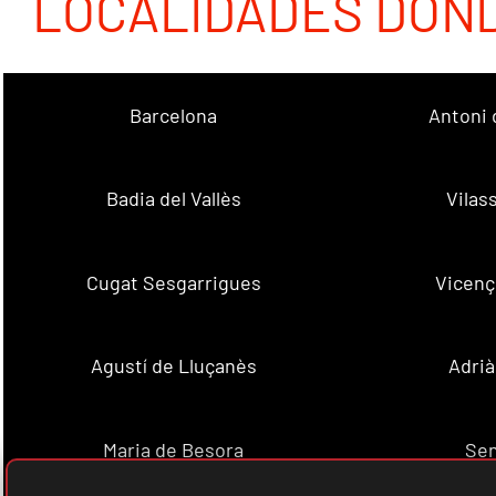
LOCALIDADES DON
Barcelona
Antoni 
Badia del Vallès
Vilas
Cugat Sesgarrigues
Vicenç
Agustí de Lluçanès
Adrià
Maria de Besora
Se