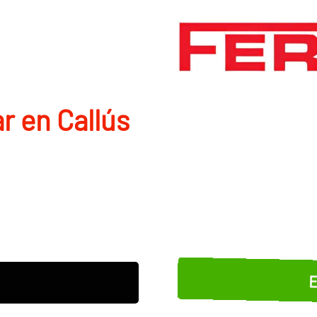
r en Callús
E