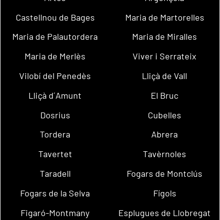
Castellnou de Bages
Maria de Martorelles
Maria de Palautordera
Maria de Miralles
Maria de Merlès
Viver i Serrateix
Vilobí del Penedès
Lliçà de Vall
Lliçà d´Amunt
El Bruc
Dosrius
Cubelles
Tordera
Abrera
Tavertet
Tavèrnoles
Taradell
Fogars de Montclús
Fogars de la Selva
Fígols
Figaró-Montmany
Esplugues de Llobregat