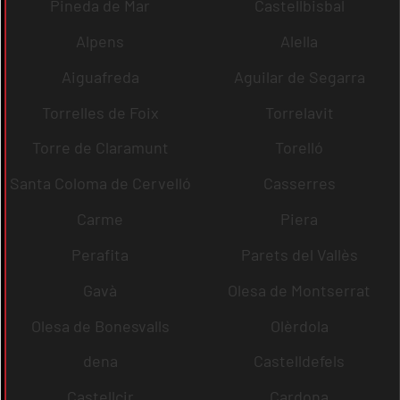
Pineda de Mar
Castellbisbal
Alpens
Alella
Aiguafreda
Aguilar de Segarra
Torrelles de Foix
Torrelavit
Torre de Claramunt
Torelló
Santa Coloma de Cervelló
Casserres
Carme
Piera
Perafita
Parets del Vallès
Gavà
Olesa de Montserrat
Olesa de Bonesvalls
Olèrdola
dena
Castelldefels
Castellcir
Cardona