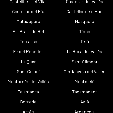
Castellbell i el Vilar
Castellar del Vallès
Castellar del Riu
Castellar de n´Hug
Matadepera
Masquefa
Els Prats de Rei
Tiana
Terrassa
Teià
Fe del Penedès
La Roca del Vallès
La Quar
Sant Climent
Sant Celoni
Cerdanyola del Vallès
Montornès del Vallès
Montmeló
Talamanca
Tagamanent
Borredà
Avià
Artés
Argençola