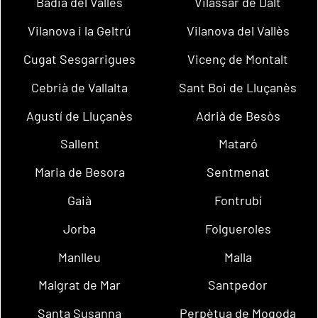
Badia del Vallès
Vilassar de Dalt
Vilanova i la Geltrú
Vilanova del Vallès
Cugat Sesgarrigues
Vicenç de Montalt
Cebrià de Vallalta
Sant Boi de Lluçanès
Agustí de Lluçanès
Adrià de Besòs
Sallent
Mataró
Maria de Besora
Sentmenat
Gaià
Fontrubí
Jorba
Folgueroles
Manlleu
Malla
Malgrat de Mar
Santpedor
Santa Susanna
Perpètua de Mogoda