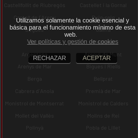
Castellfollit de Riubregós
Castellet i la Gornal
Castell de l´Areny
Puig-reig
Utilizamos solamente la cookie esencial y
básica para el funcionamiento mínimo de esta
Begues
Gallifa
web.
Ver políticas y gestión de cookies
Sora
Mediona
Argentona
Arenys de Munt
RECHAZAR
ACEPTAR
Arenys de Mar
Bigues i Riells
Berga
Bellprat
Cabrera d´Anoia
Premià de Mar
Monistrol de Montserrat
Monistrol de Calders
Mollet del Vallès
Molins de Rei
Polinyà
Pobla de Lillet