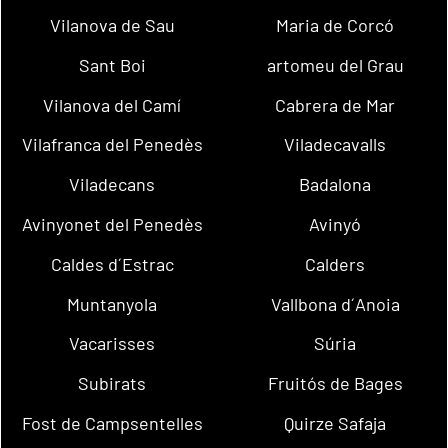
Vilanova de Sau
Maria de Corcó
Sant Boi
artomeu del Grau
Vilanova del Camí
Cabrera de Mar
Vilafranca del Penedès
Viladecavalls
Viladecans
Badalona
Avinyonet del Penedès
Avinyó
Caldes d´Estrac
Calders
Muntanyola
Vallbona d´Anoia
Vacarisses
Súria
Subirats
Fruitós de Bages
Fost de Campsentelles
Quirze Safaja