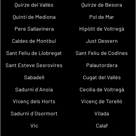
Quirze del Vallès
Quirze de Besora
Quintí de Mediona
Pol de Mar
Pere Sallavinera
Hipòlit de Voltregà
Caldes de Montbui
Just Desvern
Sant Feliu de Llobregat
Sant Feliu de Codines
Sant Esteve Sesrovires
Palautordera
Sabadell
Cugat del Vallès
Sadurní d´Anoia
Cecília de Voltregà
Vicenç dels Horts
Vicenç de Torelló
Sadurní d´Osormort
Vilada
Vic
Calaf