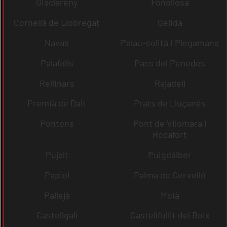
Gisclareny
Fonollosa
Cornellà de Llobregat
Gelida
Navas
Palau-solità i Plegamans
Palafolls
Pacs del Penedès
Rellinars
Rajadell
Premià de Dalt
Prats de Lluçanès
Pontons
Pont de Vilomara i
Rocafort
Pujalt
Puigdàlber
Papiol
Palma de Cervelló
Pallejà
Moià
Castellgalí
Castellfullit del Boix