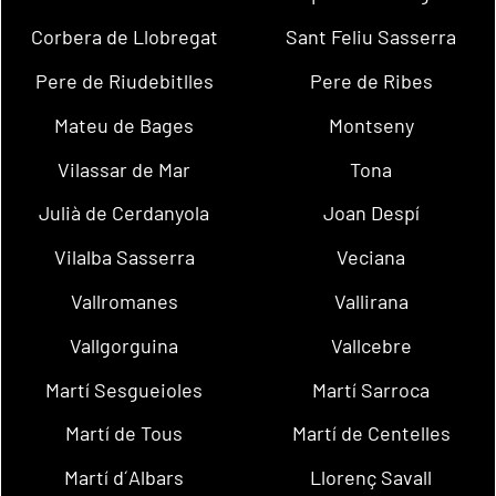
Corbera de Llobregat
Sant Feliu Sasserra
Pere de Riudebitlles
Pere de Ribes
Mateu de Bages
Montseny
Vilassar de Mar
Tona
Julià de Cerdanyola
Joan Despí
Vilalba Sasserra
Veciana
Vallromanes
Vallirana
Vallgorguina
Vallcebre
Martí Sesgueioles
Martí Sarroca
Martí de Tous
Martí de Centelles
Martí d´Albars
Llorenç Savall