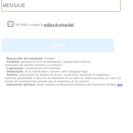
He leído y acepto la
política de privacidad
.
·
Responsable del tratamiento
: Fervalles
·
Finalidad
: gestionar el envío de información y prospección comercial,
relacionada con nuestros servicios y/o productos.
·
Legitimación
: consentimiento del interesado.
·
Destinatarios
: no se cederán datos a terceros, salvo obligación legal.
·
Derechos
: podrá ejercer los derechos de acceso, rectificación, limitación de tratamiento,
supresión, portabilidad y oposición al tratamiento de sus datos de carácter personal, así como a la
retirada del consentimiento prestado para el tratamiento de los mismos.
·
Información adicional
: puede consultar la información detallada sobre Protección de Datos
aquí
.