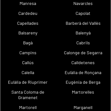
Manresa
Navarcles
Cardedeu
Capolat
Capellades
Barberà del Vallès
Balsareny
Balenyà
Bagà
Cabrils
Campins
Calonge de Segarra
Callús
Calldetenes
Calella
Eulàlia de Ronçana
Eulàlia de Riuprimer
Eugènia de Berga
Santa Coloma de
Martorelles
Gramenet
Martorell
Marganell