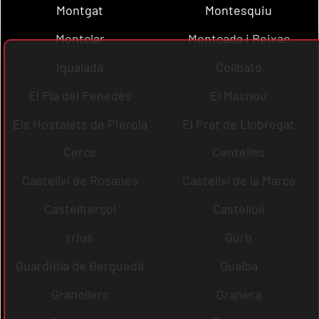
Montgat
Montesquiu
Montclar
Montcada i Reixac
Igualada
Collbató
El Pla del Penedès
El Masnou
Els Hostalets de Pierola
El Prat de Llobregat
Cercs
Centelles
Castellví de Rosanes
Castellví de la Marca
Castellterçol
Castellolí
rrius
Gurb
Guardiola de Berguedà
Gualba
Granollers
Granera