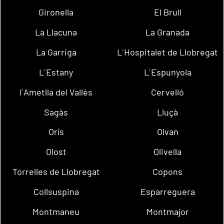
Gironella
El Brull
La Llacuna
La Granada
La Garriga
L´Hospitalet de Llobregat
L´Estany
L´Espunyola
l´Ametlla del Vallès
Cervelló
Sagàs
Lluçà
Orís
Olvan
Olost
Olivella
Torrelles de Llobregat
Copons
Collsuspina
Esparreguera
Montmaneu
Montmajor