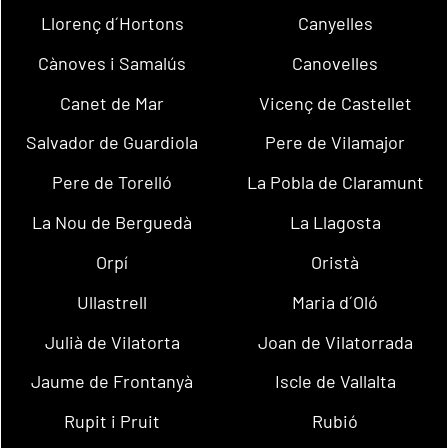
Llorenç d´Hortons
Canyelles
Cànoves i Samalús
Canovelles
Canet de Mar
Vicenç de Castellet
Salvador de Guardiola
Pere de Vilamajor
Pere de Torelló
La Pobla de Claramunt
La Nou de Berguedà
La Llagosta
Orpí
Oristà
Ullastrell
Maria d´Oló
Julià de Vilatorta
Joan de Vilatorrada
Jaume de Frontanyà
Iscle de Vallalta
Rupit i Pruit
Rubió