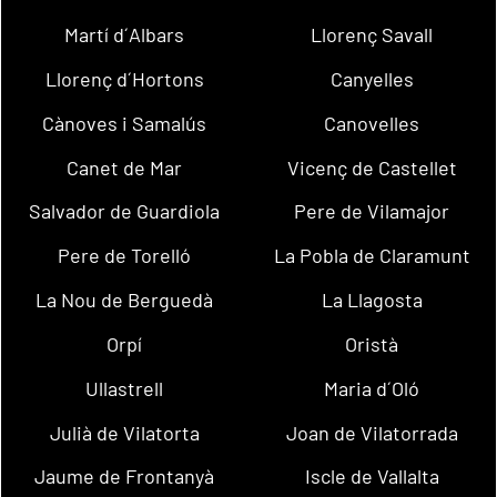
Martí d´Albars
Llorenç Savall
Llorenç d´Hortons
Canyelles
Cànoves i Samalús
Canovelles
Canet de Mar
Vicenç de Castellet
Salvador de Guardiola
Pere de Vilamajor
Pere de Torelló
La Pobla de Claramunt
La Nou de Berguedà
La Llagosta
Orpí
Oristà
Ullastrell
Maria d´Oló
Julià de Vilatorta
Joan de Vilatorrada
Jaume de Frontanyà
Iscle de Vallalta