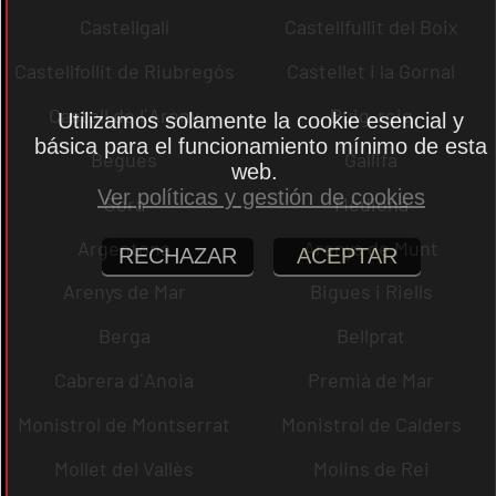
Castellgalí
Castellfullit del Boix
Castellfollit de Riubregós
Castellet i la Gornal
Castell de l´Areny
Puig-reig
Utilizamos solamente la cookie esencial y
básica para el funcionamiento mínimo de esta
Begues
Gallifa
web.
Ver políticas y gestión de cookies
Sora
Mediona
Argentona
Arenys de Munt
RECHAZAR
ACEPTAR
Arenys de Mar
Bigues i Riells
Berga
Bellprat
Cabrera d´Anoia
Premià de Mar
Monistrol de Montserrat
Monistrol de Calders
Mollet del Vallès
Molins de Rei