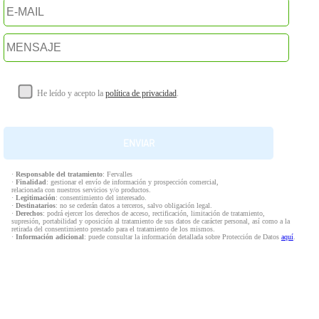
He leído y acepto la
política de privacidad
.
·
Responsable del tratamiento
: Fervalles
·
Finalidad
: gestionar el envío de información y prospección comercial,
relacionada con nuestros servicios y/o productos.
·
Legitimación
: consentimiento del interesado.
·
Destinatarios
: no se cederán datos a terceros, salvo obligación legal.
·
Derechos
: podrá ejercer los derechos de acceso, rectificación, limitación de tratamiento,
supresión, portabilidad y oposición al tratamiento de sus datos de carácter personal, así como a la
retirada del consentimiento prestado para el tratamiento de los mismos.
·
Información adicional
: puede consultar la información detallada sobre Protección de Datos
aquí
.