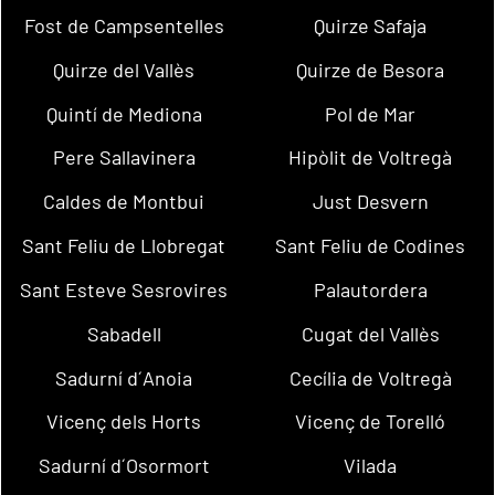
Fost de Campsentelles
Quirze Safaja
Quirze del Vallès
Quirze de Besora
Quintí de Mediona
Pol de Mar
Pere Sallavinera
Hipòlit de Voltregà
Caldes de Montbui
Just Desvern
Sant Feliu de Llobregat
Sant Feliu de Codines
Sant Esteve Sesrovires
Palautordera
Sabadell
Cugat del Vallès
Sadurní d´Anoia
Cecília de Voltregà
Vicenç dels Horts
Vicenç de Torelló
Sadurní d´Osormort
Vilada