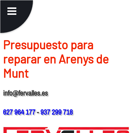
Presupuesto para
reparar en Arenys de
Munt
info@fervalles.es
627 964 177
-
937 299 718