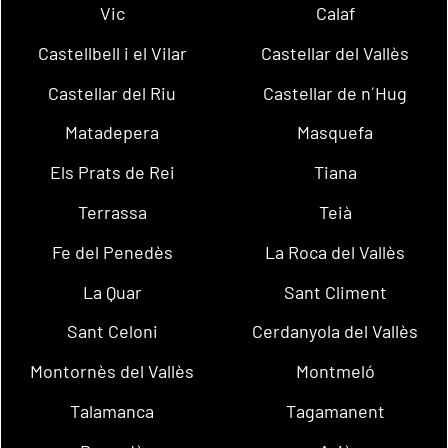
Vic
Calaf
Castellbell i el Vilar
Castellar del Vallès
Castellar del Riu
Castellar de n´Hug
Matadepera
Masquefa
Els Prats de Rei
Tiana
Terrassa
Teià
Fe del Penedès
La Roca del Vallès
La Quar
Sant Climent
Sant Celoni
Cerdanyola del Vallès
Montornès del Vallès
Montmeló
Talamanca
Tagamanent