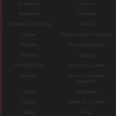
Granollers
Granera
Gisclareny
Fonollosa
Cornellà de Llobregat
Gelida
Navas
Palau-solità i Plegamans
Palafolls
Pacs del Penedès
Rellinars
Rajadell
Premià de Dalt
Prats de Lluçanès
Pontons
Pont de Vilomara i
Rocafort
Pujalt
Puigdàlber
Papiol
Palma de Cervelló
Pallejà
Moià