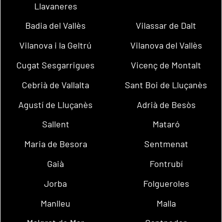
Llavaneres
Badia del Vallès
Vilassar de Dalt
Vilanova i la Geltrú
Vilanova del Vallès
Cugat Sesgarrigues
Vicenç de Montalt
Cebrià de Vallalta
Sant Boi de Lluçanès
Agustí de Lluçanès
Adrià de Besòs
Sallent
Mataró
Maria de Besora
Sentmenat
Gaià
Fontrubí
Jorba
Folgueroles
Manlleu
Malla