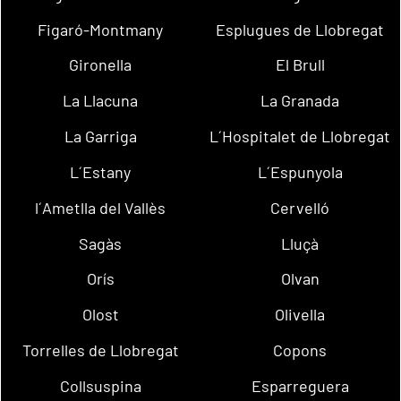
Figaró-Montmany
Esplugues de Llobregat
Gironella
El Brull
La Llacuna
La Granada
La Garriga
L´Hospitalet de Llobregat
L´Estany
L´Espunyola
l´Ametlla del Vallès
Cervelló
Sagàs
Lluçà
Orís
Olvan
Olost
Olivella
Torrelles de Llobregat
Copons
Collsuspina
Esparreguera