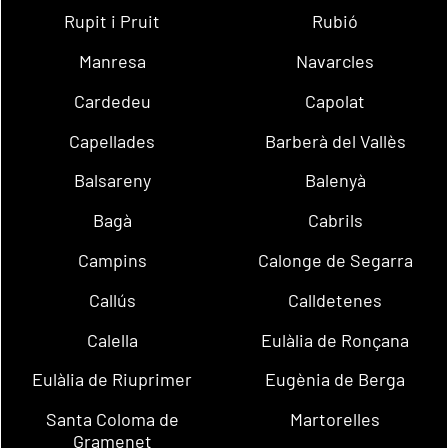
Rupit i Pruit
Rubió
Manresa
Navarcles
Cardedeu
Capolat
Capellades
Barberà del Vallès
Balsareny
Balenyà
Bagà
Cabrils
Campins
Calonge de Segarra
Callús
Calldetenes
Calella
Eulàlia de Ronçana
Eulàlia de Riuprimer
Eugènia de Berga
Santa Coloma de
Martorelles
Gramenet