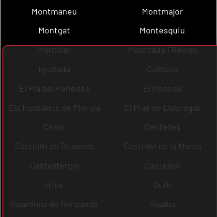
Montmaneu
Montmajor
Montgat
Montesquiu
Montclar
Montcada i Reixac
Igualada
Collbató
El Pla del Penedès
El Masnou
Els Hostalets de Pierola
El Prat de Llobregat
Cercs
Centelles
Castellví de Rosanes
Castellví de la Marca
Castellterçol
Castellolí
rrius
Gurb
Guardiola de Berguedà
Gualba