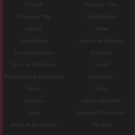
Polinyà
Pobla de Lillet
Pineda de Mar
Castellbisbal
Alpens
Alella
Aiguafreda
Aguilar de Segarra
Torrelles de Foix
Torrelavit
Torre de Claramunt
Torelló
Santa Coloma de Cervelló
Casserres
Carme
Piera
Perafita
Parets del Vallès
Gavà
Olesa de Montserrat
Olesa de Bonesvalls
Olèrdola