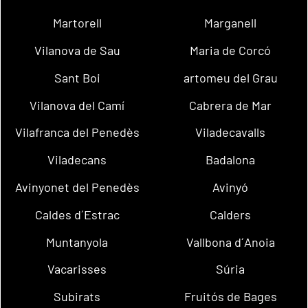
Martorell
Marganell
Vilanova de Sau
Maria de Corcó
Sant Boi
artomeu del Grau
Vilanova del Camí
Cabrera de Mar
Vilafranca del Penedès
Viladecavalls
Viladecans
Badalona
Avinyonet del Penedès
Avinyó
Caldes d´Estrac
Calders
Muntanyola
Vallbona d´Anoia
Vacarisses
Súria
Subirats
Fruitós de Bages