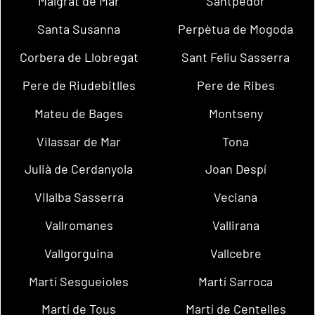
Malgrat de Mar
Santpedor
Santa Susanna
Perpètua de Mogoda
Corbera de Llobregat
Sant Feliu Sasserra
Pere de Riudebitlles
Pere de Ribes
Mateu de Bages
Montseny
Vilassar de Mar
Tona
Julià de Cerdanyola
Joan Despí
Vilalba Sasserra
Veciana
Vallromanes
Vallirana
Vallgorguina
Vallcebre
Martí Sesgueioles
Martí Sarroca
Martí de Tous
Martí de Centelles