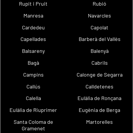
Rupit i Pruit
Rubió
Manresa
Navarcles
Cardedeu
Capolat
Capellades
Barberà del Vallès
Balsareny
Balenyà
Bagà
Cabrils
Campins
Calonge de Segarra
Callús
Calldetenes
Calella
Eulàlia de Ronçana
Eulàlia de Riuprimer
Eugènia de Berga
Santa Coloma de
Martorelles
Gramenet