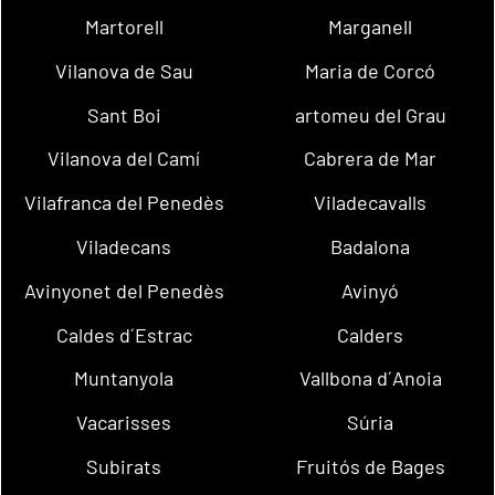
Martorell
Marganell
Vilanova de Sau
Maria de Corcó
Sant Boi
artomeu del Grau
Vilanova del Camí
Cabrera de Mar
Vilafranca del Penedès
Viladecavalls
Viladecans
Badalona
Avinyonet del Penedès
Avinyó
Caldes d´Estrac
Calders
Muntanyola
Vallbona d´Anoia
Vacarisses
Súria
Subirats
Fruitós de Bages