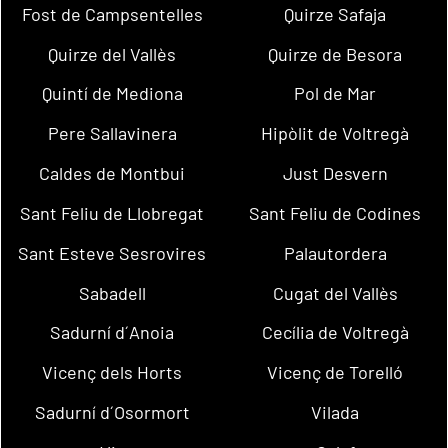
Fost de Campsentelles
Quirze Safaja
Quirze del Vallès
Quirze de Besora
Quintí de Mediona
Pol de Mar
Pere Sallavinera
Hipòlit de Voltregà
Caldes de Montbui
Just Desvern
Sant Feliu de Llobregat
Sant Feliu de Codines
Sant Esteve Sesrovires
Palautordera
Sabadell
Cugat del Vallès
Sadurní d´Anoia
Cecília de Voltregà
Vicenç dels Horts
Vicenç de Torelló
Sadurní d´Osormort
Vilada