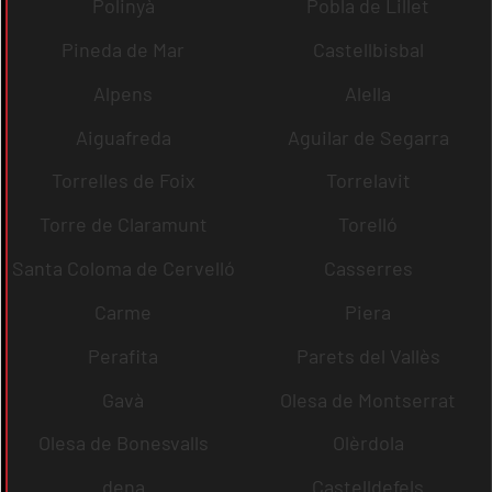
Polinyà
Pobla de Lillet
Pineda de Mar
Castellbisbal
Alpens
Alella
Aiguafreda
Aguilar de Segarra
Torrelles de Foix
Torrelavit
Torre de Claramunt
Torelló
Santa Coloma de Cervelló
Casserres
Carme
Piera
Perafita
Parets del Vallès
Gavà
Olesa de Montserrat
Olesa de Bonesvalls
Olèrdola
dena
Castelldefels