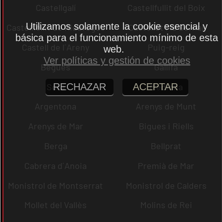
Castellgalí
Castellfullit del Boix
Utilizamos solamente la cookie esencial y
Castellfollit de Riubregós
Castellet i la Gornal
básica para el funcionamiento mínimo de esta
Castell de l´Areny
Puig-reig
web.
Ver políticas y gestión de cookies
Begues
Gallifa
Sora
Mediona
RECHAZAR
ACEPTAR
Argentona
Arenys de Munt
Arenys de Mar
Bigues i Riells
Berga
Bellprat
Cabrera d´Anoia
Premià de Mar
Monistrol de Montserrat
Monistrol de Calders
Mollet del Vallès
Molins de Rei