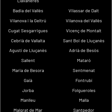
Llavaneres
Badia del Vallès
Vilassar de Dalt
Vilanova i la Geltrú
Vilanova del Vallès
Cugat Sesgarrigues
Vicenç de Montalt
Cebrià de Vallalta
Sant Boi de Lluçanès
Agustí de Lluçanès
Adrià de Besòs
Sallent
Mataró
Maria de Besora
Sentmenat
Gaià
Fontrubí
Jorba
Folgueroles
Manlleu
Malla
Malgrat de Mar
Santpedor