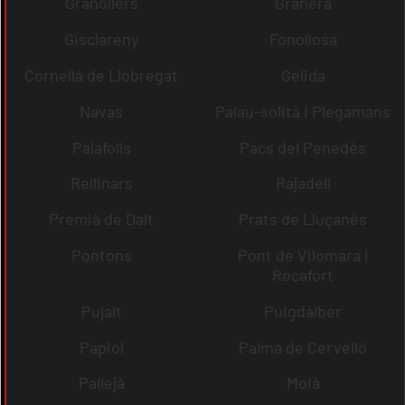
Granollers
Granera
Gisclareny
Fonollosa
Cornellà de Llobregat
Gelida
Navas
Palau-solità i Plegamans
Palafolls
Pacs del Penedès
Rellinars
Rajadell
Premià de Dalt
Prats de Lluçanès
Pontons
Pont de Vilomara i
Rocafort
Pujalt
Puigdàlber
Papiol
Palma de Cervelló
Pallejà
Moià