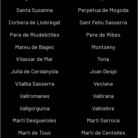
Santa Susanna
Perpètua de Mogoda
Corbera de Llobregat
Sant Feliu Sasserra
Pere de Riudebitlles
Pere de Ribes
Mateu de Bages
Montseny
Vilassar de Mar
Tona
Julià de Cerdanyola
Joan Despí
Vilalba Sasserra
Veciana
Vallromanes
Vallirana
Vallgorguina
Vallcebre
Martí Sesgueioles
Martí Sarroca
Martí de Tous
Martí de Centelles