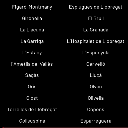
Figaró-Montmany
Esplugues de Llobregat
Gironella
El Brull
La Llacuna
La Granada
La Garriga
L´Hospitalet de Llobregat
L´Estany
L´Espunyola
l´Ametlla del Vallès
Cervelló
Sagàs
Lluçà
Orís
Olvan
Olost
Olivella
Torrelles de Llobregat
Copons
Collsuspina
Esparreguera