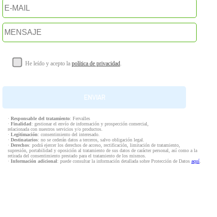
He leído y acepto la
política de privacidad
.
·
Responsable del tratamiento
: Fervalles
·
Finalidad
: gestionar el envío de información y prospección comercial,
relacionada con nuestros servicios y/o productos.
·
Legitimación
: consentimiento del interesado.
·
Destinatarios
: no se cederán datos a terceros, salvo obligación legal.
·
Derechos
: podrá ejercer los derechos de acceso, rectificación, limitación de tratamiento,
supresión, portabilidad y oposición al tratamiento de sus datos de carácter personal, así como a la
retirada del consentimiento prestado para el tratamiento de los mismos.
·
Información adicional
: puede consultar la información detallada sobre Protección de Datos
aquí
.