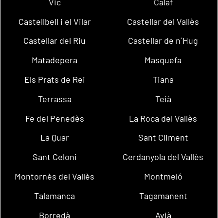
Vic
Calaf
Castellbell i el Vilar
Castellar del Vallès
Castellar del Riu
Castellar de n´Hug
Matadepera
Masquefa
Els Prats de Rei
Tiana
Terrassa
Teià
Fe del Penedès
La Roca del Vallès
La Quar
Sant Climent
Sant Celoni
Cerdanyola del Vallès
Montornès del Vallès
Montmeló
Talamanca
Tagamanent
Borredà
Avià