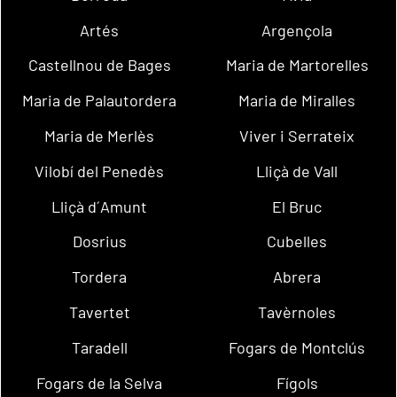
Artés
Argençola
Castellnou de Bages
Maria de Martorelles
Maria de Palautordera
Maria de Miralles
Maria de Merlès
Viver i Serrateix
Vilobí del Penedès
Lliçà de Vall
Lliçà d´Amunt
El Bruc
Dosrius
Cubelles
Tordera
Abrera
Tavertet
Tavèrnoles
Taradell
Fogars de Montclús
Fogars de la Selva
Fígols