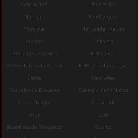
Montmaneu
Montmajor
Montgat
Montesquiu
Montclar
Montcada i Reixac
Igualada
Collbató
El Pla del Penedès
El Masnou
Els Hostalets de Pierola
El Prat de Llobregat
Cercs
Centelles
Castellví de Rosanes
Castellví de la Marca
Castellterçol
Castellolí
rrius
Gurb
Guardiola de Berguedà
Gualba