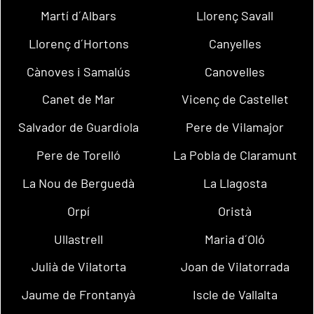
Martí d´Albars
Llorenç Savall
Llorenç d´Hortons
Canyelles
Cànoves i Samalús
Canovelles
Canet de Mar
Vicenç de Castellet
Salvador de Guardiola
Pere de Vilamajor
Pere de Torelló
La Pobla de Claramunt
La Nou de Berguedà
La Llagosta
Orpí
Oristà
Ullastrell
Maria d´Oló
Julià de Vilatorta
Joan de Vilatorrada
Jaume de Frontanyà
Iscle de Vallalta