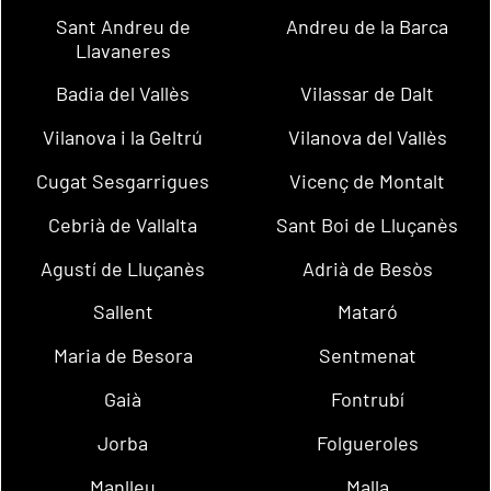
Sant Andreu de
Andreu de la Barca
Llavaneres
Badia del Vallès
Vilassar de Dalt
Vilanova i la Geltrú
Vilanova del Vallès
Cugat Sesgarrigues
Vicenç de Montalt
Cebrià de Vallalta
Sant Boi de Lluçanès
Agustí de Lluçanès
Adrià de Besòs
Sallent
Mataró
Maria de Besora
Sentmenat
Gaià
Fontrubí
Jorba
Folgueroles
Manlleu
Malla