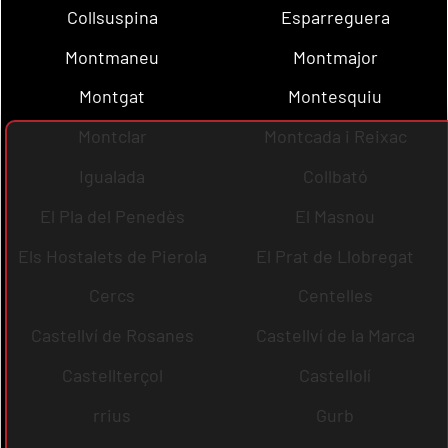
Collsuspina
Esparreguera
Montmaneu
Montmajor
Montgat
Montesquiu
Montclar
Montcada i Reixac
Igualada
Collbató
El Pla del Penedès
El Masnou
Els Hostalets de Pierola
El Prat de Llobregat
Cercs
Centelles
Castellví de Rosanes
Castellví de la Marca
Castellterçol
Castellolí
rrius
Gurb