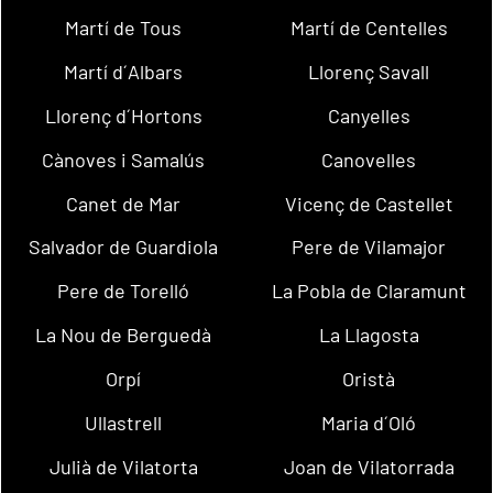
Martí de Tous
Martí de Centelles
Martí d´Albars
Llorenç Savall
Llorenç d´Hortons
Canyelles
Cànoves i Samalús
Canovelles
Canet de Mar
Vicenç de Castellet
Salvador de Guardiola
Pere de Vilamajor
Pere de Torelló
La Pobla de Claramunt
La Nou de Berguedà
La Llagosta
Orpí
Oristà
Ullastrell
Maria d´Oló
Julià de Vilatorta
Joan de Vilatorrada