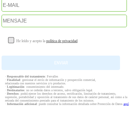
He leído y acepto la
política de privacidad
.
·
Responsable del tratamiento
: Fervalles
·
Finalidad
: gestionar el envío de información y prospección comercial,
relacionada con nuestros servicios y/o productos.
·
Legitimación
: consentimiento del interesado.
·
Destinatarios
: no se cederán datos a terceros, salvo obligación legal.
·
Derechos
: podrá ejercer los derechos de acceso, rectificación, limitación de tratamiento,
supresión, portabilidad y oposición al tratamiento de sus datos de carácter personal, así como a la
retirada del consentimiento prestado para el tratamiento de los mismos.
·
Información adicional
: puede consultar la información detallada sobre Protección de Datos
aquí
.