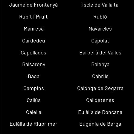
Jaume de Frontanyà
Iscle de Vallalta
Rupit i Pruit
Rubió
Manresa
Navarcles
Cardedeu
Capolat
Capellades
Barberà del Vallès
Balsareny
Balenyà
Bagà
Cabrils
Campins
Calonge de Segarra
Callús
Calldetenes
Calella
Eulàlia de Ronçana
Eulàlia de Riuprimer
Eugènia de Berga