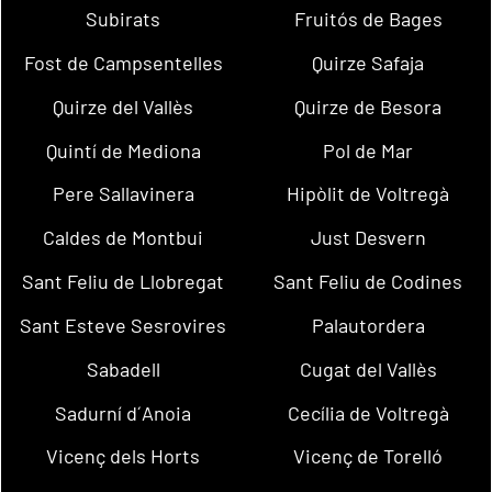
Subirats
Fruitós de Bages
Fost de Campsentelles
Quirze Safaja
Quirze del Vallès
Quirze de Besora
Quintí de Mediona
Pol de Mar
Pere Sallavinera
Hipòlit de Voltregà
Caldes de Montbui
Just Desvern
Sant Feliu de Llobregat
Sant Feliu de Codines
Sant Esteve Sesrovires
Palautordera
Sabadell
Cugat del Vallès
Sadurní d´Anoia
Cecília de Voltregà
Vicenç dels Horts
Vicenç de Torelló