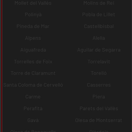
Mollet del Vallès
Molins de Rei
Polinyà
Pobla de Lillet
Pineda de Mar
Castellbisbal
Alpens
Alella
Aiguafreda
Aguilar de Segarra
Torrelles de Foix
Torrelavit
Torre de Claramunt
Torelló
Santa Coloma de Cervelló
Casserres
Carme
Piera
Perafita
Parets del Vallès
Gavà
Olesa de Montserrat
Olesa de Bonesvalls
Olèrdola