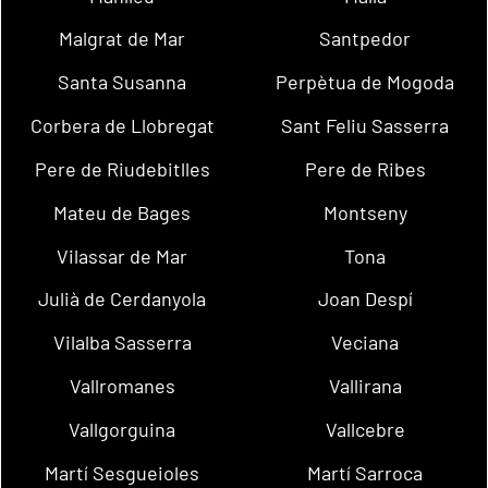
Malgrat de Mar
Santpedor
Santa Susanna
Perpètua de Mogoda
Corbera de Llobregat
Sant Feliu Sasserra
Pere de Riudebitlles
Pere de Ribes
Mateu de Bages
Montseny
Vilassar de Mar
Tona
Julià de Cerdanyola
Joan Despí
Vilalba Sasserra
Veciana
Vallromanes
Vallirana
Vallgorguina
Vallcebre
Martí Sesgueioles
Martí Sarroca