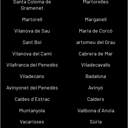
Santa Coloma de
Martorelles
Gramenet
Martorell
Marganell
Vilanova de Sau
Maria de Corcó
Sant Boi
artomeu del Grau
Vilanova del Camí
Cabrera de Mar
Vilafranca del Penedès
Viladecavalls
Viladecans
Badalona
Avinyonet del Penedès
Avinyó
Caldes d´Estrac
Calders
Muntanyola
Vallbona d´Anoia
Vacarisses
Súria