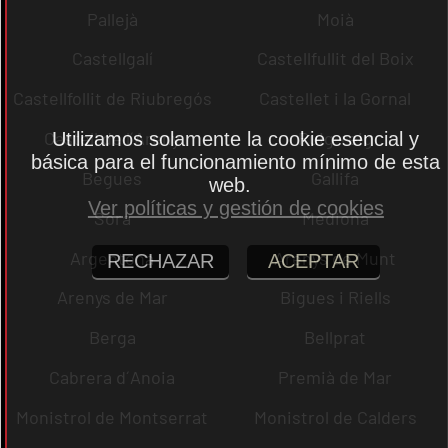
Pallejà
Moià
Castellgalí
Castellfullit del Boix
Castellfollit de Riubregós
Castellet i la Gornal
Castell de l´Areny
Puig-reig
Utilizamos solamente la cookie esencial y
básica para el funcionamiento mínimo de esta
Begues
Gallifa
web.
Ver políticas y gestión de cookies
Sora
Mediona
Argentona
Arenys de Munt
RECHAZAR
ACEPTAR
Arenys de Mar
Bigues i Riells
Berga
Bellprat
Cabrera d´Anoia
Premià de Mar
Monistrol de Montserrat
Monistrol de Calders