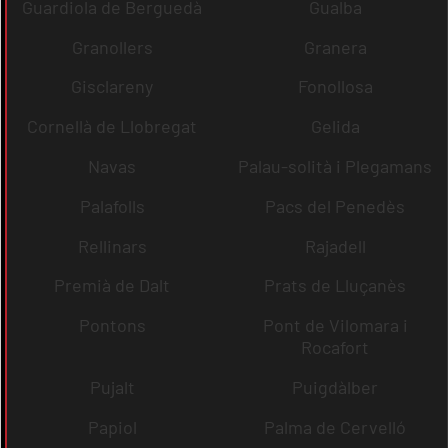
Guardiola de Berguedà
Gualba
Granollers
Granera
Gisclareny
Fonollosa
Cornellà de Llobregat
Gelida
Navas
Palau-solità i Plegamans
Palafolls
Pacs del Penedès
Rellinars
Rajadell
Premià de Dalt
Prats de Lluçanès
Pontons
Pont de Vilomara i
Rocafort
Pujalt
Puigdàlber
Papiol
Palma de Cervelló