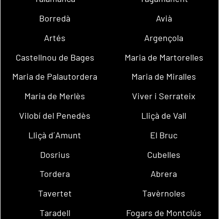
Borredà
Avià
Artés
Argençola
Castellnou de Bages
Maria de Martorelles
Maria de Palautordera
Maria de Miralles
Maria de Merlès
Viver i Serrateix
Vilobí del Penedès
Lliçà de Vall
Lliçà d´Amunt
El Bruc
Dosrius
Cubelles
Tordera
Abrera
Tavertet
Tavèrnoles
Taradell
Fogars de Montclús