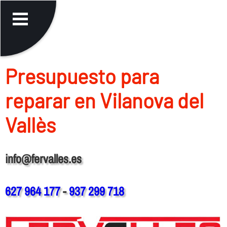
Presupuesto para
reparar en Vilanova del
Vallès
info@fervalles.es
627 964 177
-
937 299 718