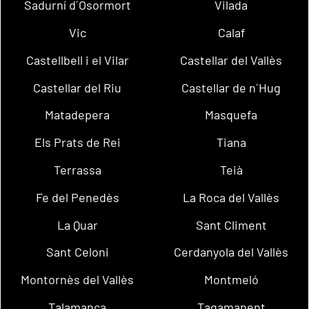
Sadurní d´Osormort
Vilada
Vic
Calaf
Castellbell i el Vilar
Castellar del Vallès
Castellar del Riu
Castellar de n´Hug
Matadepera
Masquefa
Els Prats de Rei
Tiana
Terrassa
Teià
Fe del Penedès
La Roca del Vallès
La Quar
Sant Climent
Sant Celoni
Cerdanyola del Vallès
Montornès del Vallès
Montmeló
Talamanca
Tagamanent