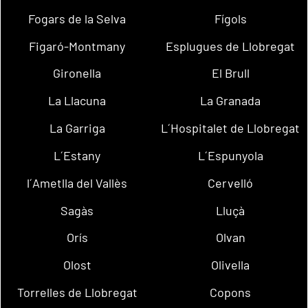
Fogars de la Selva
Fígols
Figaró-Montmany
Esplugues de Llobregat
Gironella
El Brull
La Llacuna
La Granada
La Garriga
L´Hospitalet de Llobregat
L´Estany
L´Espunyola
l´Ametlla del Vallès
Cervelló
Sagàs
Lluçà
Orís
Olvan
Olost
Olivella
Torrelles de Llobregat
Copons