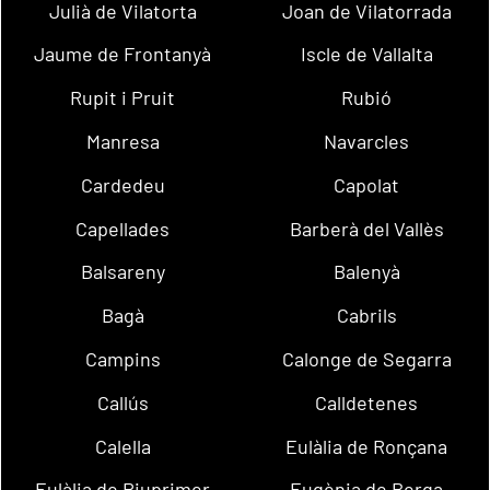
Julià de Vilatorta
Joan de Vilatorrada
Jaume de Frontanyà
Iscle de Vallalta
Rupit i Pruit
Rubió
Manresa
Navarcles
Cardedeu
Capolat
Capellades
Barberà del Vallès
Balsareny
Balenyà
Bagà
Cabrils
Campins
Calonge de Segarra
Callús
Calldetenes
Calella
Eulàlia de Ronçana
Eulàlia de Riuprimer
Eugènia de Berga