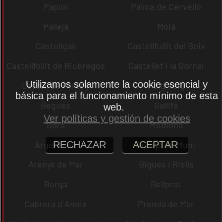
Papiol
Palma de Cervelló
Pallejà
Moià
Castellgalí
Castellfullit del Boix
Castellfollit de Riubregós
Castellet i la Gornal
Utilizamos solamente la cookie esencial y
Castell de l´Areny
Puig-reig
básica para el funcionamiento mínimo de esta
Begues
Gallifa
web.
Ver políticas y gestión de cookies
Sora
Mediona
Argentona
Arenys de Munt
RECHAZAR
ACEPTAR
Arenys de Mar
Bigues i Riells
Berga
Bellprat
Cabrera d´Anoia
Premià de Mar