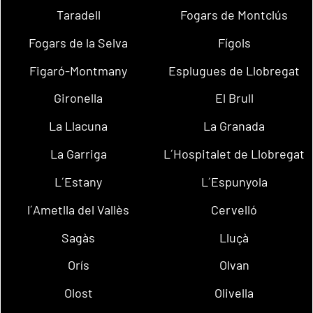
Taradell
Fogars de Montclús
Fogars de la Selva
Fígols
Figaró-Montmany
Esplugues de Llobregat
Gironella
El Brull
La Llacuna
La Granada
La Garriga
L´Hospitalet de Llobregat
L´Estany
L´Espunyola
l´Ametlla del Vallès
Cervelló
Sagàs
Lluçà
Orís
Olvan
Olost
Olivella