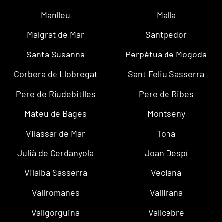
Manlleu
Malla
Malgrat de Mar
Santpedor
Santa Susanna
Perpètua de Mogoda
Corbera de Llobregat
Sant Feliu Sasserra
Pere de Riudebitlles
Pere de Ribes
Mateu de Bages
Montseny
Vilassar de Mar
Tona
Julià de Cerdanyola
Joan Despí
Vilalba Sasserra
Veciana
Vallromanes
Vallirana
Vallgorguina
Vallcebre