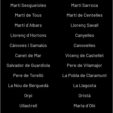
Martí Sesgueioles
Martí Sarroca
Martí de Tous
Martí de Centelles
Martí d´Albars
Llorenç Savall
Llorenç d´Hortons
Canyelles
Cànoves i Samalús
Canovelles
Canet de Mar
Vicenç de Castellet
Salvador de Guardiola
Pere de Vilamajor
Pere de Torelló
La Pobla de Claramunt
La Nou de Berguedà
La Llagosta
Orpí
Oristà
Ullastrell
Maria d´Oló