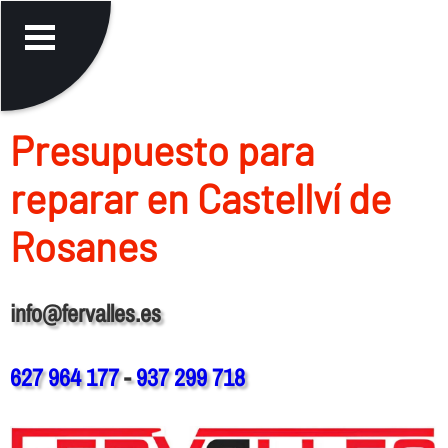
Presupuesto para
reparar en Castellví de
Rosanes
info@fervalles.es
627 964 177
-
937 299 718