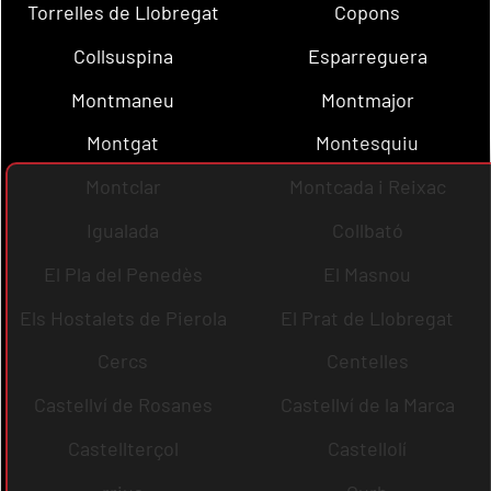
Torrelles de Llobregat
Copons
Collsuspina
Esparreguera
Montmaneu
Montmajor
Montgat
Montesquiu
Montclar
Montcada i Reixac
Igualada
Collbató
El Pla del Penedès
El Masnou
Els Hostalets de Pierola
El Prat de Llobregat
Cercs
Centelles
Castellví de Rosanes
Castellví de la Marca
Castellterçol
Castellolí