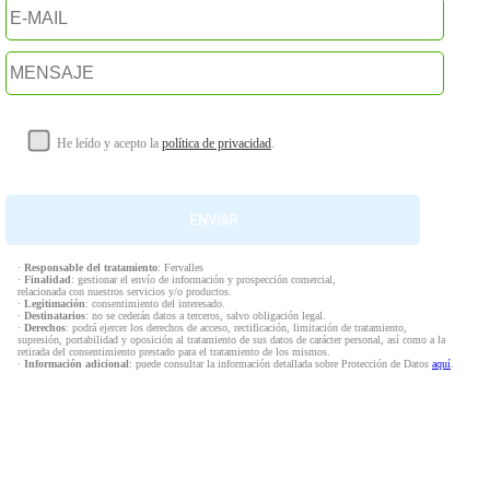
He leído y acepto la
política de privacidad
.
·
Responsable del tratamiento
: Fervalles
·
Finalidad
: gestionar el envío de información y prospección comercial,
relacionada con nuestros servicios y/o productos.
·
Legitimación
: consentimiento del interesado.
·
Destinatarios
: no se cederán datos a terceros, salvo obligación legal.
·
Derechos
: podrá ejercer los derechos de acceso, rectificación, limitación de tratamiento,
supresión, portabilidad y oposición al tratamiento de sus datos de carácter personal, así como a la
retirada del consentimiento prestado para el tratamiento de los mismos.
·
Información adicional
: puede consultar la información detallada sobre Protección de Datos
aquí
.