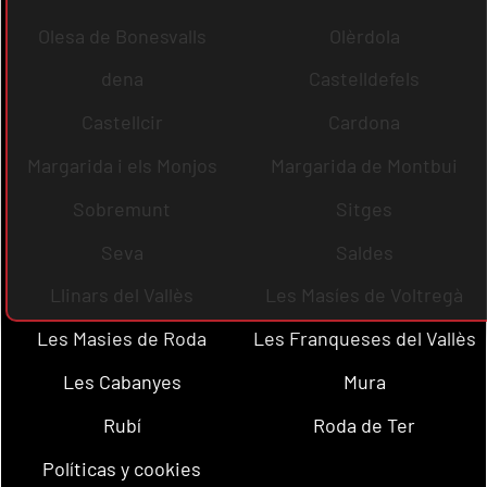
Olesa de Bonesvalls
Olèrdola
dena
Castelldefels
Castellcir
Cardona
Margarida i els Monjos
Margarida de Montbui
Sobremunt
Sitges
Seva
Saldes
Llinars del Vallès
Les Masíes de Voltregà
Les Masies de Roda
Les Franqueses del Vallès
Les Cabanyes
Mura
Rubí
Roda de Ter
Políticas y cookies