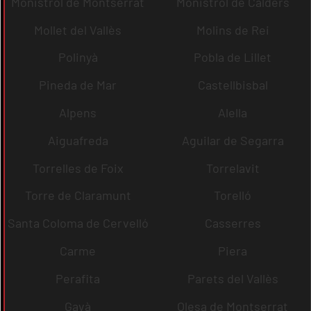
Monistrol de Montserrat
Monistrol de Calders
Mollet del Vallès
Molins de Rei
Polinyà
Pobla de Lillet
Pineda de Mar
Castellbisbal
Alpens
Alella
Aiguafreda
Aguilar de Segarra
Torrelles de Foix
Torrelavit
Torre de Claramunt
Torelló
Santa Coloma de Cervelló
Casserres
Carme
Piera
Perafita
Parets del Vallès
Gavà
Olesa de Montserrat