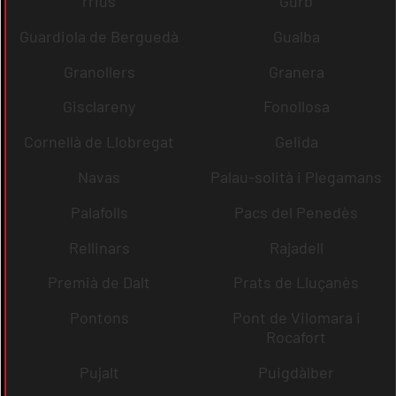
rrius
Gurb
Guardiola de Berguedà
Gualba
Granollers
Granera
Gisclareny
Fonollosa
Cornellà de Llobregat
Gelida
Navas
Palau-solità i Plegamans
Palafolls
Pacs del Penedès
Rellinars
Rajadell
Premià de Dalt
Prats de Lluçanès
Pontons
Pont de Vilomara i
Rocafort
Pujalt
Puigdàlber