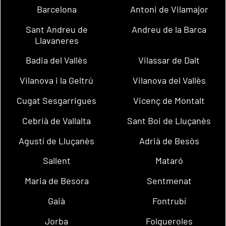
Barcelona
Antoni de Vilamajor
Sant Andreu de
Andreu de la Barca
Llavaneres
Badia del Vallès
Vilassar de Dalt
Vilanova i la Geltrú
Vilanova del Vallès
Cugat Sesgarrigues
Vicenç de Montalt
Cebrià de Vallalta
Sant Boi de Lluçanès
Agustí de Lluçanès
Adrià de Besòs
Sallent
Mataró
Maria de Besora
Sentmenat
Gaià
Fontrubí
Jorba
Folgueroles