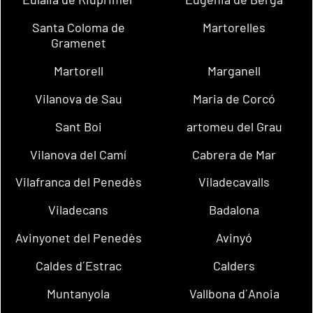
Santa Coloma de
Martorelles
Gramenet
Martorell
Marganell
Vilanova de Sau
Maria de Corcó
Sant Boi
artomeu del Grau
Vilanova del Camí
Cabrera de Mar
Vilafranca del Penedès
Viladecavalls
Viladecans
Badalona
Avinyonet del Penedès
Avinyó
Caldes d´Estrac
Calders
Muntanyola
Vallbona d´Anoia