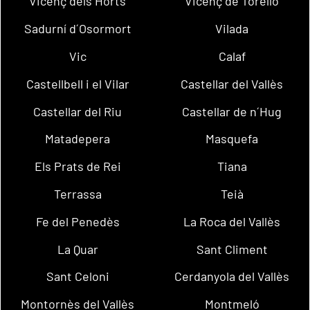
Vicenç dels Horts
Vicenç de Torelló
Sadurní d´Osormort
Vilada
Vic
Calaf
Castellbell i el Vilar
Castellar del Vallès
Castellar del Riu
Castellar de n´Hug
Matadepera
Masquefa
Els Prats de Rei
Tiana
Terrassa
Teià
Fe del Penedès
La Roca del Vallès
La Quar
Sant Climent
Sant Celoni
Cerdanyola del Vallès
Montornès del Vallès
Montmeló