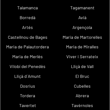
Talamanca
Tagamanent
Borredà
Avià
Artés
Argençola
Castellnou de Bages
Maria de Martorelles
Maria de Palautordera
Maria de Miralles
Maria de Merlès
Viver i Serrateix
Vilobí del Penedès
Lliçà de Vall
Lliçà d´Amunt
El Bruc
Dosrius
Cubelles
Tordera
Abrera
Tavertet
Tavèrnoles