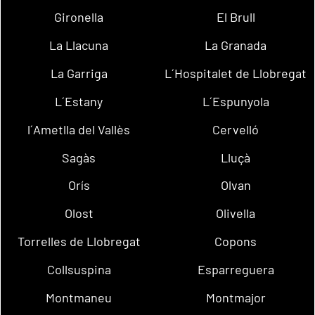
Gironella
El Brull
La Llacuna
La Granada
La Garriga
L´Hospitalet de Llobregat
L´Estany
L´Espunyola
l´Ametlla del Vallès
Cervelló
Sagàs
Lluçà
Orís
Olvan
Olost
Olivella
Torrelles de Llobregat
Copons
Collsuspina
Esparreguera
Montmaneu
Montmajor