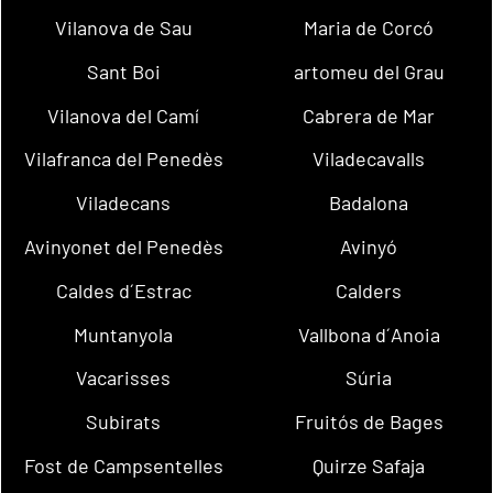
Vilanova de Sau
Maria de Corcó
Sant Boi
artomeu del Grau
Vilanova del Camí
Cabrera de Mar
Vilafranca del Penedès
Viladecavalls
Viladecans
Badalona
Avinyonet del Penedès
Avinyó
Caldes d´Estrac
Calders
Muntanyola
Vallbona d´Anoia
Vacarisses
Súria
Subirats
Fruitós de Bages
Fost de Campsentelles
Quirze Safaja