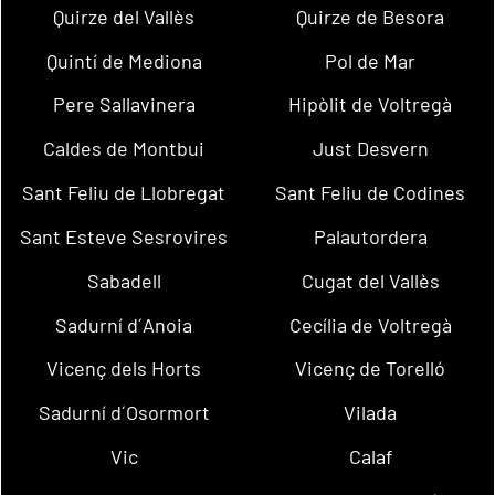
Quirze del Vallès
Quirze de Besora
Quintí de Mediona
Pol de Mar
Pere Sallavinera
Hipòlit de Voltregà
Caldes de Montbui
Just Desvern
Sant Feliu de Llobregat
Sant Feliu de Codines
Sant Esteve Sesrovires
Palautordera
Sabadell
Cugat del Vallès
Sadurní d´Anoia
Cecília de Voltregà
Vicenç dels Horts
Vicenç de Torelló
Sadurní d´Osormort
Vilada
Vic
Calaf