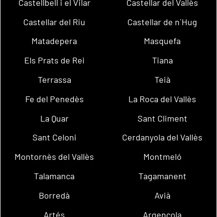
Castellbell i el Vilar
Castellar del Vallès
Castellar del Riu
Castellar de n´Hug
Matadepera
Masquefa
Els Prats de Rei
Tiana
Terrassa
Teià
Fe del Penedès
La Roca del Vallès
La Quar
Sant Climent
Sant Celoni
Cerdanyola del Vallès
Montornès del Vallès
Montmeló
Talamanca
Tagamanent
Borredà
Avià
Artés
Argençola