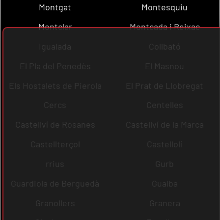
Montgat
Montesquiu
Montclar
Montcada i Reixac
Igualada
Collbató
El Pla del Penedès
El Masnou
Els Hostalets de Pierola
El Prat de Llobregat
Cercs
Centelles
Castellví de Rosanes
Castellví de la Marca
Castellterçol
Castellolí
rrius
Gurb
Guardiola de Berguedà
Gualba
Granollers
Granera