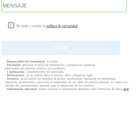
He leído y acepto la
política de privacidad
.
·
Responsable del tratamiento
: Fervalles
·
Finalidad
: gestionar el envío de información y prospección comercial,
relacionada con nuestros servicios y/o productos.
·
Legitimación
: consentimiento del interesado.
·
Destinatarios
: no se cederán datos a terceros, salvo obligación legal.
·
Derechos
: podrá ejercer los derechos de acceso, rectificación, limitación de tratamiento,
supresión, portabilidad y oposición al tratamiento de sus datos de carácter personal, así como a la
retirada del consentimiento prestado para el tratamiento de los mismos.
·
Información adicional
: puede consultar la información detallada sobre Protección de Datos
aquí
.