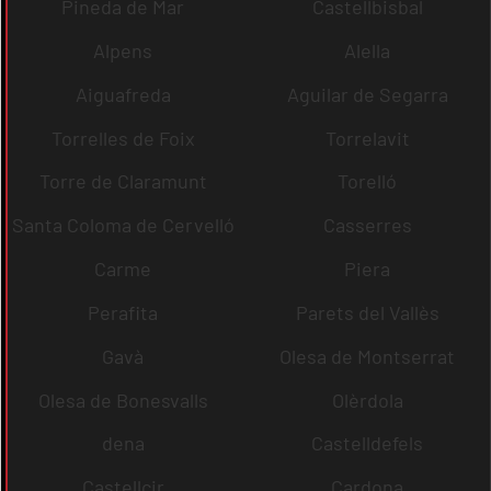
Pineda de Mar
Castellbisbal
Alpens
Alella
Aiguafreda
Aguilar de Segarra
Torrelles de Foix
Torrelavit
Torre de Claramunt
Torelló
Santa Coloma de Cervelló
Casserres
Carme
Piera
Perafita
Parets del Vallès
Gavà
Olesa de Montserrat
Olesa de Bonesvalls
Olèrdola
dena
Castelldefels
Castellcir
Cardona