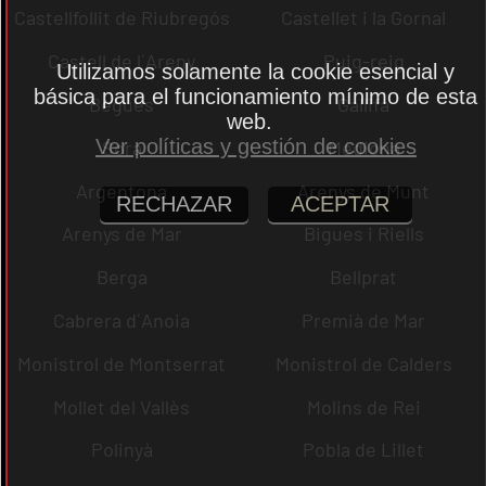
Castellfollit de Riubregós
Castellet i la Gornal
Castell de l´Areny
Puig-reig
Utilizamos solamente la cookie esencial y
básica para el funcionamiento mínimo de esta
Begues
Gallifa
web.
Ver políticas y gestión de cookies
Sora
Mediona
Argentona
Arenys de Munt
RECHAZAR
ACEPTAR
Arenys de Mar
Bigues i Riells
Berga
Bellprat
Cabrera d´Anoia
Premià de Mar
Monistrol de Montserrat
Monistrol de Calders
Mollet del Vallès
Molins de Rei
Polinyà
Pobla de Lillet