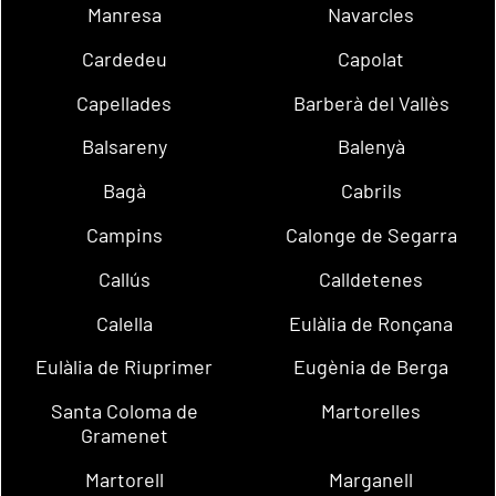
Manresa
Navarcles
Cardedeu
Capolat
Capellades
Barberà del Vallès
Balsareny
Balenyà
Bagà
Cabrils
Campins
Calonge de Segarra
Callús
Calldetenes
Calella
Eulàlia de Ronçana
Eulàlia de Riuprimer
Eugènia de Berga
Santa Coloma de
Martorelles
Gramenet
Martorell
Marganell