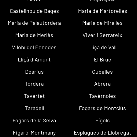
Castellnou de Bages
Maria de Martorelles
Maria de Palautordera
Maria de Miralles
Maria de Merlès
Viver i Serrateix
Vilobí del Penedès
Lliçà de Vall
Lliçà d´Amunt
El Bruc
Dosrius
Cubelles
Tordera
Abrera
Tavertet
Tavèrnoles
Taradell
Fogars de Montclús
Fogars de la Selva
Fígols
Figaró-Montmany
Esplugues de Llobregat