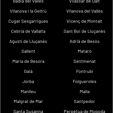
Badia del Vallès
Vilassar de Dalt
Vilanova i la Geltrú
Vilanova del Vallès
Cugat Sesgarrigues
Vicenç de Montalt
Cebrià de Vallalta
Sant Boi de Lluçanès
Agustí de Lluçanès
Adrià de Besòs
Sallent
Mataró
Maria de Besora
Sentmenat
Gaià
Fontrubí
Jorba
Folgueroles
Manlleu
Malla
Malgrat de Mar
Santpedor
Santa Susanna
Perpètua de Mogoda