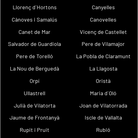
Llorenç d´Hortons
Canyelles
Cànoves i Samalús
Canovelles
Canet de Mar
Vicenç de Castellet
Salvador de Guardiola
Pere de Vilamajor
Pere de Torelló
La Pobla de Claramunt
La Nou de Berguedà
La Llagosta
Orpí
Oristà
Ullastrell
Maria d´Oló
Julià de Vilatorta
Joan de Vilatorrada
Jaume de Frontanyà
Iscle de Vallalta
Rupit i Pruit
Rubió