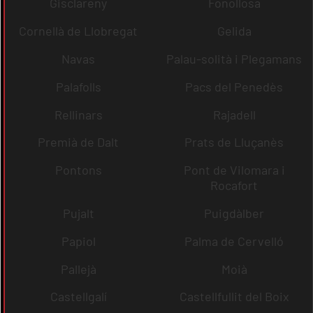
Gisclareny
Fonollosa
Cornellà de Llobregat
Gelida
Navas
Palau-solità i Plegamans
Palafolls
Pacs del Penedès
Rellinars
Rajadell
Premià de Dalt
Prats de Lluçanès
Pontons
Pont de Vilomara i
Rocafort
Pujalt
Puigdàlber
Papiol
Palma de Cervelló
Pallejà
Moià
Castellgalí
Castellfullit del Boix