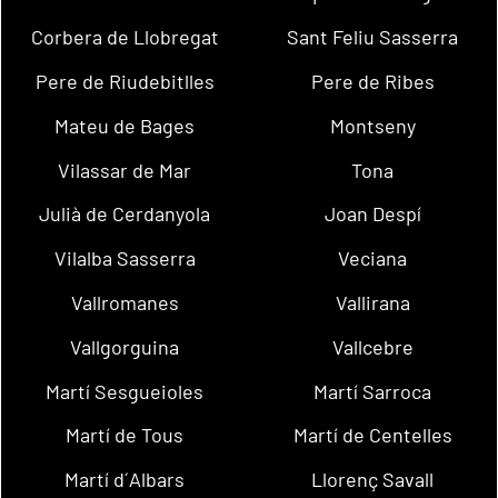
Corbera de Llobregat
Sant Feliu Sasserra
Pere de Riudebitlles
Pere de Ribes
Mateu de Bages
Montseny
Vilassar de Mar
Tona
Julià de Cerdanyola
Joan Despí
Vilalba Sasserra
Veciana
Vallromanes
Vallirana
Vallgorguina
Vallcebre
Martí Sesgueioles
Martí Sarroca
Martí de Tous
Martí de Centelles
Martí d´Albars
Llorenç Savall