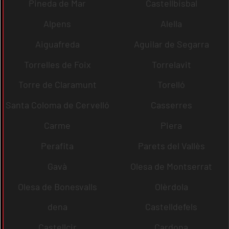
Pineda de Mar
Castellbisbal
Alpens
Alella
Aiguafreda
Aguilar de Segarra
Torrelles de Foix
Torrelavit
Torre de Claramunt
Torelló
Santa Coloma de Cervelló
Casserres
Carme
Piera
Perafita
Parets del Vallès
Gavà
Olesa de Montserrat
Olesa de Bonesvalls
Olèrdola
dena
Castelldefels
Castellcir
Cardona