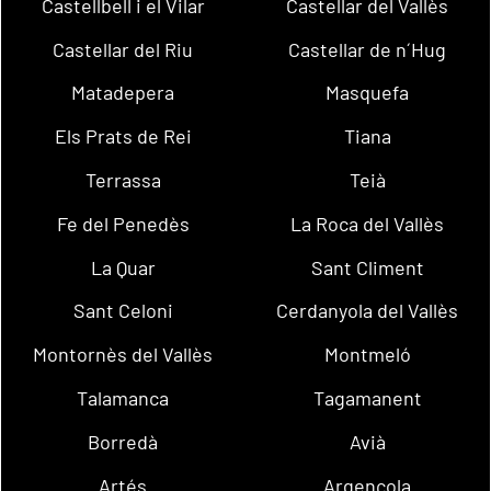
Castellbell i el Vilar
Castellar del Vallès
Castellar del Riu
Castellar de n´Hug
Matadepera
Masquefa
Els Prats de Rei
Tiana
Terrassa
Teià
Fe del Penedès
La Roca del Vallès
La Quar
Sant Climent
Sant Celoni
Cerdanyola del Vallès
Montornès del Vallès
Montmeló
Talamanca
Tagamanent
Borredà
Avià
Artés
Argençola