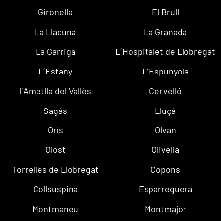
Gironella
El Brull
La Llacuna
La Granada
La Garriga
L´Hospitalet de Llobregat
L´Estany
L´Espunyola
l´Ametlla del Vallès
Cervelló
Sagàs
Lluçà
Orís
Olvan
Olost
Olivella
Torrelles de Llobregat
Copons
Collsuspina
Esparreguera
Montmaneu
Montmajor