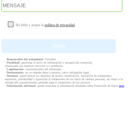
He leído y acepto la
política de privacidad
.
·
Responsable del tratamiento
: Fervalles
·
Finalidad
: gestionar el envío de información y prospección comercial,
relacionada con nuestros servicios y/o productos.
·
Legitimación
: consentimiento del interesado.
·
Destinatarios
: no se cederán datos a terceros, salvo obligación legal.
·
Derechos
: podrá ejercer los derechos de acceso, rectificación, limitación de tratamiento,
supresión, portabilidad y oposición al tratamiento de sus datos de carácter personal, así como a la
retirada del consentimiento prestado para el tratamiento de los mismos.
·
Información adicional
: puede consultar la información detallada sobre Protección de Datos
aquí
.