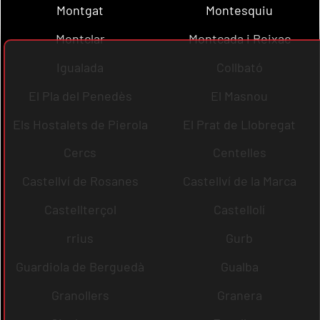
Montgat
Montesquiu
Montclar
Montcada i Reixac
Igualada
Collbató
El Pla del Penedès
El Masnou
Els Hostalets de Pierola
El Prat de Llobregat
Cercs
Centelles
Castellví de Rosanes
Castellví de la Marca
Castellterçol
Castellolí
rrius
Gurb
Guardiola de Berguedà
Gualba
Granollers
Granera