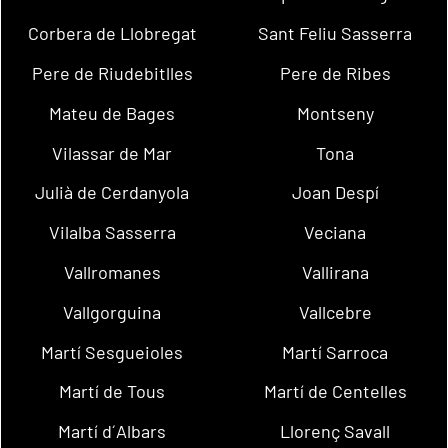
Corbera de Llobregat
Sant Feliu Sasserra
Pere de Riudebitlles
Pere de Ribes
Mateu de Bages
Montseny
Vilassar de Mar
Tona
Julià de Cerdanyola
Joan Despí
Vilalba Sasserra
Veciana
Vallromanes
Vallirana
Vallgorguina
Vallcebre
Martí Sesgueioles
Martí Sarroca
Martí de Tous
Martí de Centelles
Martí d´Albars
Llorenç Savall