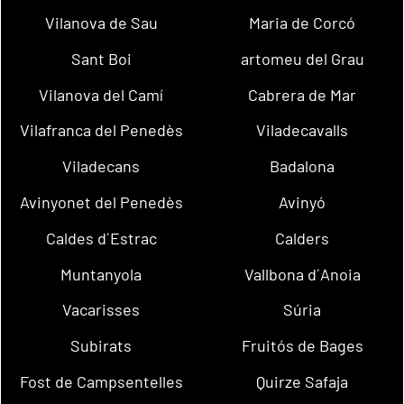
Vilanova de Sau
Maria de Corcó
Sant Boi
artomeu del Grau
Vilanova del Camí
Cabrera de Mar
Vilafranca del Penedès
Viladecavalls
Viladecans
Badalona
Avinyonet del Penedès
Avinyó
Caldes d´Estrac
Calders
Muntanyola
Vallbona d´Anoia
Vacarisses
Súria
Subirats
Fruitós de Bages
Fost de Campsentelles
Quirze Safaja