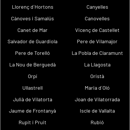
Llorenç d´Hortons
Canyelles
Cànoves i Samalús
Canovelles
Canet de Mar
Vicenç de Castellet
Salvador de Guardiola
Pere de Vilamajor
Pere de Torelló
La Pobla de Claramunt
La Nou de Berguedà
La Llagosta
Orpí
Oristà
Ullastrell
Maria d´Oló
Julià de Vilatorta
Joan de Vilatorrada
Jaume de Frontanyà
Iscle de Vallalta
Rupit i Pruit
Rubió