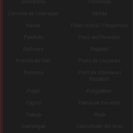
Gisclareny
Fonollosa
Cornellà de Llobregat
Gelida
Navas
Palau-solità i Plegamans
Palafolls
Pacs del Penedès
Rellinars
Rajadell
Premià de Dalt
Prats de Lluçanès
Pontons
Pont de Vilomara i
Rocafort
Pujalt
Puigdàlber
Papiol
Palma de Cervelló
Pallejà
Moià
Castellgalí
Castellfullit del Boix