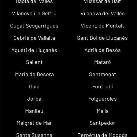
Badia del Vallès
Vilassar de Dalt
Vilanova i la Geltrú
Vilanova del Vallès
Cugat Sesgarrigues
Vicenç de Montalt
Cebrià de Vallalta
Sant Boi de Lluçanès
Agustí de Lluçanès
Adrià de Besòs
Sallent
Mataró
Maria de Besora
Sentmenat
Gaià
Fontrubí
Jorba
Folgueroles
Manlleu
Malla
Malgrat de Mar
Santpedor
Santa Susanna
Perpètua de Mogoda