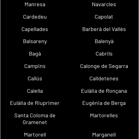
Manresa
Navarcles
Cardedeu
Capolat
Capellades
Barberà del Vallès
Balsareny
Balenyà
Bagà
Cabrils
Campins
Calonge de Segarra
Callús
Calldetenes
Calella
Eulàlia de Ronçana
Eulàlia de Riuprimer
Eugènia de Berga
Santa Coloma de
Martorelles
Gramenet
Martorell
Marganell