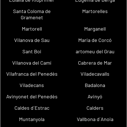
Santa Coloma de
Martorelles
Gramenet
Martorell
Marganell
Vilanova de Sau
Maria de Corcó
Sant Boi
artomeu del Grau
Vilanova del Camí
Cabrera de Mar
Vilafranca del Penedès
Viladecavalls
Viladecans
Badalona
Avinyonet del Penedès
Avinyó
Caldes d´Estrac
Calders
Muntanyola
Vallbona d´Anoia