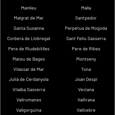
Manlleu
Malla
Malgrat de Mar
Santpedor
Santa Susanna
Perpètua de Mogoda
Corbera de Llobregat
Sant Feliu Sasserra
Pere de Riudebitlles
Pere de Ribes
Mateu de Bages
Montseny
Vilassar de Mar
Tona
Julià de Cerdanyola
Joan Despí
Vilalba Sasserra
Veciana
Vallromanes
Vallirana
Vallgorguina
Vallcebre