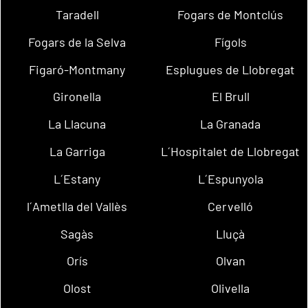
Taradell
Fogars de Montclús
Fogars de la Selva
Fígols
Figaró-Montmany
Esplugues de Llobregat
Gironella
El Brull
La Llacuna
La Granada
La Garriga
L´Hospitalet de Llobregat
L´Estany
L´Espunyola
l´Ametlla del Vallès
Cervelló
Sagàs
Lluçà
Orís
Olvan
Olost
Olivella