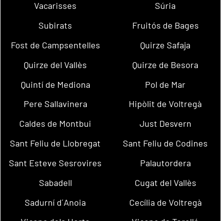
Vacarisses
Súria
Subirats
Fruitós de Bages
Fost de Campsentelles
Quirze Safaja
Quirze del Vallès
Quirze de Besora
Quintí de Mediona
Pol de Mar
Pere Sallavinera
Hipòlit de Voltregà
Caldes de Montbui
Just Desvern
Sant Feliu de Llobregat
Sant Feliu de Codines
Sant Esteve Sesrovires
Palautordera
Sabadell
Cugat del Vallès
Sadurní d´Anoia
Cecília de Voltregà