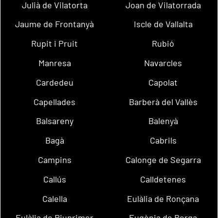
Julià de Vilatorta
Joan de Vilatorrada
Jaume de Frontanyà
Iscle de Vallalta
Rupit i Pruit
Rubió
Manresa
Navarcles
Cardedeu
Capolat
Capellades
Barberà del Vallès
Balsareny
Balenyà
Bagà
Cabrils
Campins
Calonge de Segarra
Callús
Calldetenes
Calella
Eulàlia de Ronçana
Eulàlia de Riuprimer
Eugènia de Berga