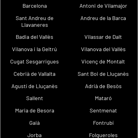
Barcelona
Antoni de Vilamajor
Sant Andreu de
Andreu de la Barca
Llavaneres
Badia del Vallès
Vilassar de Dalt
Vilanova i la Geltrú
Vilanova del Vallès
Cugat Sesgarrigues
Vicenç de Montalt
Cebrià de Vallalta
Sant Boi de Lluçanès
Agustí de Lluçanès
Adrià de Besòs
Sallent
Mataró
Maria de Besora
Sentmenat
Gaià
Fontrubí
Jorba
Folgueroles