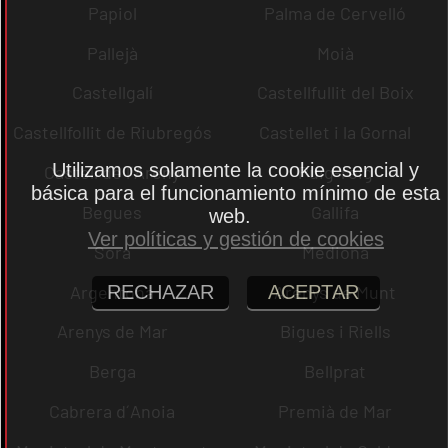
Papiol
Palma de Cervelló
Pallejà
Moià
Castellgalí
Castellfullit del Boix
Castellfollit de Riubregós
Castellet i la Gornal
Utilizamos solamente la cookie esencial y
Castell de l´Areny
Puig-reig
básica para el funcionamiento mínimo de esta
Begues
Gallifa
web.
Ver políticas y gestión de cookies
Sora
Mediona
Argentona
Arenys de Munt
RECHAZAR
ACEPTAR
Arenys de Mar
Bigues i Riells
Berga
Bellprat
Cabrera d´Anoia
Premià de Mar