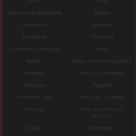
rrius
Gurb
Guardiola de Berguedà
Gualba
Granollers
Granera
Gisclareny
Fonollosa
Cornellà de Llobregat
Gelida
Navas
Palau-solità i Plegamans
Palafolls
Pacs del Penedès
Rellinars
Rajadell
Premià de Dalt
Prats de Lluçanès
Pontons
Pont de Vilomara i
Rocafort
Pujalt
Puigdàlber