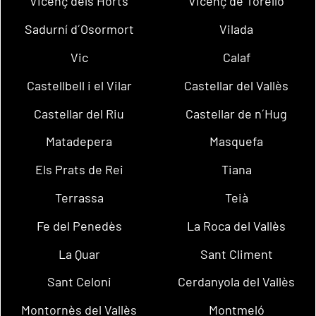
Vicenç dels Horts
Vicenç de Torelló
Sadurní d´Osormort
Vilada
Vic
Calaf
Castellbell i el Vilar
Castellar del Vallès
Castellar del Riu
Castellar de n´Hug
Matadepera
Masquefa
Els Prats de Rei
Tiana
Terrassa
Teià
Fe del Penedès
La Roca del Vallès
La Quar
Sant Climent
Sant Celoni
Cerdanyola del Vallès
Montornès del Vallès
Montmeló