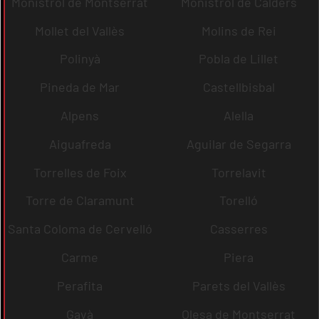
Monistrol de Montserrat
Monistrol de Calders
Mollet del Vallès
Molins de Rei
Polinyà
Pobla de Lillet
Pineda de Mar
Castellbisbal
Alpens
Alella
Aiguafreda
Aguilar de Segarra
Torrelles de Foix
Torrelavit
Torre de Claramunt
Torelló
Santa Coloma de Cervelló
Casserres
Carme
Piera
Perafita
Parets del Vallès
Gavà
Olesa de Montserrat