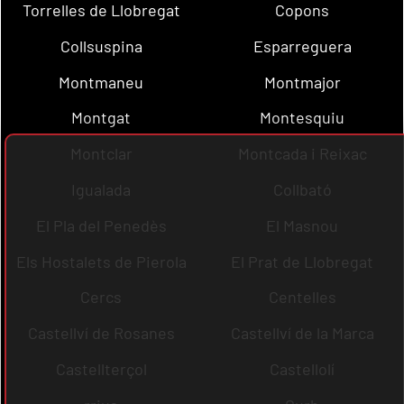
Torrelles de Llobregat
Copons
Collsuspina
Esparreguera
Montmaneu
Montmajor
Montgat
Montesquiu
Montclar
Montcada i Reixac
Igualada
Collbató
El Pla del Penedès
El Masnou
Els Hostalets de Pierola
El Prat de Llobregat
Cercs
Centelles
Castellví de Rosanes
Castellví de la Marca
Castellterçol
Castellolí