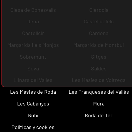
Olesa de Bonesvalls
Olèrdola
dena
Castelldefels
Castellcir
Cardona
Margarida i els Monjos
Margarida de Montbui
Sobremunt
Sitges
Seva
Saldes
Llinars del Vallès
Les Masíes de Voltregà
Les Masies de Roda
Les Franqueses del Vallès
Les Cabanyes
Mura
Rubí
Roda de Ter
Políticas y cookies