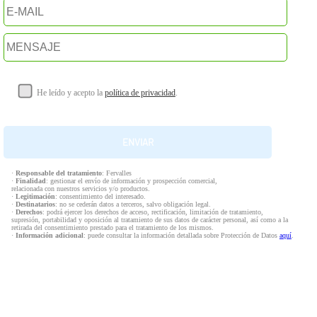
He leído y acepto la
política de privacidad
.
·
Responsable del tratamiento
: Fervalles
·
Finalidad
: gestionar el envío de información y prospección comercial,
relacionada con nuestros servicios y/o productos.
·
Legitimación
: consentimiento del interesado.
·
Destinatarios
: no se cederán datos a terceros, salvo obligación legal.
·
Derechos
: podrá ejercer los derechos de acceso, rectificación, limitación de tratamiento,
supresión, portabilidad y oposición al tratamiento de sus datos de carácter personal, así como a la
retirada del consentimiento prestado para el tratamiento de los mismos.
·
Información adicional
: puede consultar la información detallada sobre Protección de Datos
aquí
.