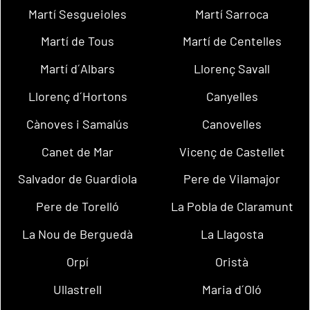
Martí Sesgueioles
Martí Sarroca
Martí de Tous
Martí de Centelles
Martí d´Albars
Llorenç Savall
Llorenç d´Hortons
Canyelles
Cànoves i Samalús
Canovelles
Canet de Mar
Vicenç de Castellet
Salvador de Guardiola
Pere de Vilamajor
Pere de Torelló
La Pobla de Claramunt
La Nou de Berguedà
La Llagosta
Orpí
Oristà
Ullastrell
Maria d´Oló