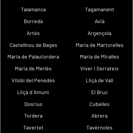
Talamanca
Tagamanent
Borredà
Avià
Artés
Argençola
Castellnou de Bages
Maria de Martorelles
Maria de Palautordera
Maria de Miralles
Maria de Merlès
Viver i Serrateix
Vilobí del Penedès
Lliçà de Vall
Lliçà d´Amunt
El Bruc
Dosrius
Cubelles
Tordera
Abrera
Tavertet
Tavèrnoles