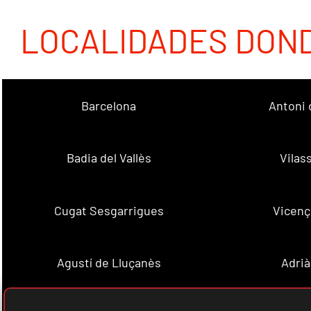
LOCALIDADES DON
Barcelona
Antoni 
Badia del Vallès
Vilas
Cugat Sesgarrigues
Vicenç
Agustí de Lluçanès
Adrià