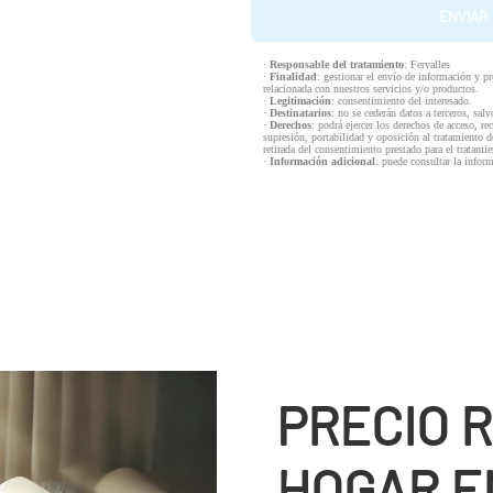
·
Responsable del tratamiento
: Fervalles
·
Finalidad
: gestionar el envío de información y p
relacionada con nuestros servicios y/o productos.
·
Legitimación
: consentimiento del interesado.
·
Destinatarios
: no se cederán datos a terceros, salv
·
Derechos
: podrá ejercer los derechos de acceso, re
supresión, portabilidad y oposición al tratamiento d
retirada del consentimiento prestado para el tratam
·
Información adicional
: puede consultar la infor
PRECIO 
HOGAR E