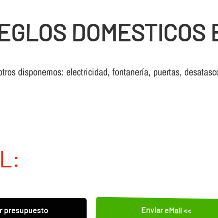
EGLOS DOMESTICOS 
otros disponemos: electricidad, fontanería, puertas, desatasc
L:
Enviar eMail <<
r presupuesto