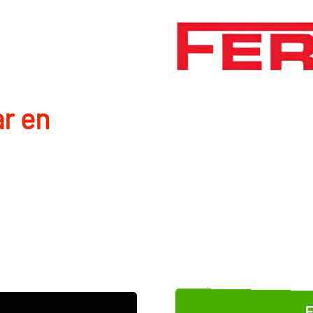
r en
E