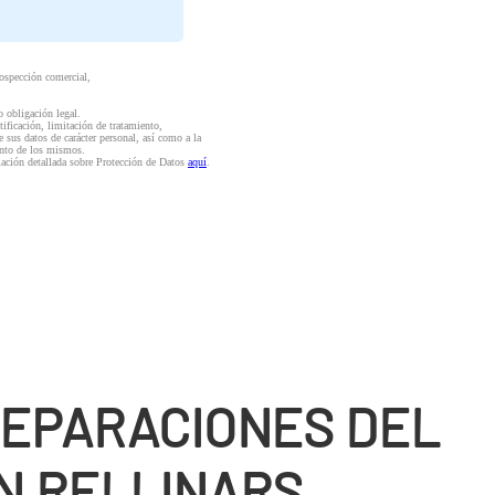
rospección comercial,
o obligación legal.
ctificación, limitación de tratamiento,
e sus datos de carácter personal, así como a la
iento de los mismos.
mación detallada sobre Protección de Datos
aquí
.
REPARACIONES DEL
N RELLINARS