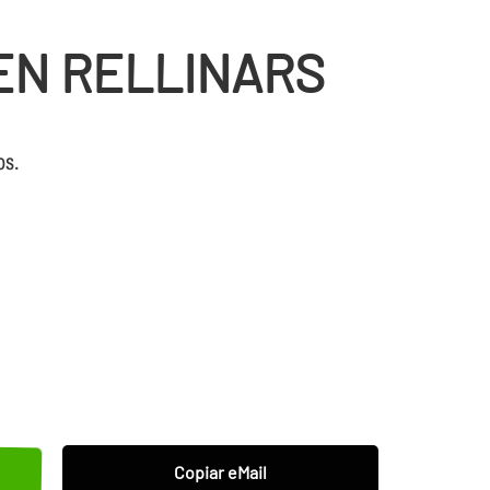
EN RELLINARS
os.
Copiar eMail