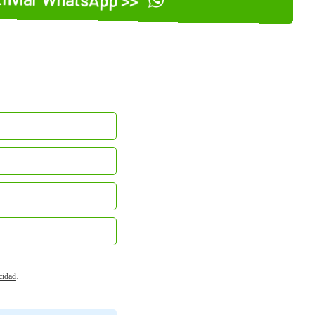
acidad
.