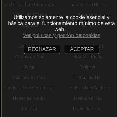
Castellfollit de Riubregós
Castellet i la Gornal
Castell de l´Areny
Puig-reig
Utilizamos solamente la cookie esencial y
básica para el funcionamiento mínimo de esta
Begues
Gallifa
web.
Ver políticas y gestión de cookies
Sora
Mediona
Argentona
Arenys de Munt
RECHAZAR
ACEPTAR
Arenys de Mar
Bigues i Riells
Berga
Bellprat
Cabrera d´Anoia
Premià de Mar
Monistrol de Montserrat
Monistrol de Calders
Mollet del Vallès
Molins de Rei
Polinyà
Pobla de Lillet