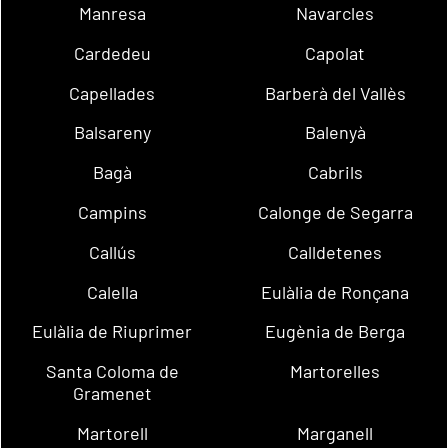
Manresa
Navarcles
Cardedeu
Capolat
Capellades
Barberà del Vallès
Balsareny
Balenyà
Bagà
Cabrils
Campins
Calonge de Segarra
Callús
Calldetenes
Calella
Eulàlia de Ronçana
Eulàlia de Riuprimer
Eugènia de Berga
Santa Coloma de
Martorelles
Gramenet
Martorell
Marganell