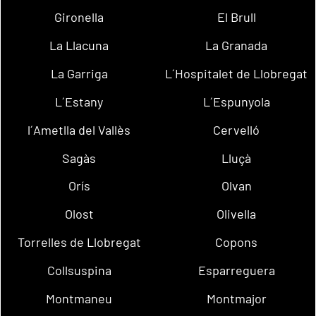
Gironella
El Brull
La Llacuna
La Granada
La Garriga
L´Hospitalet de Llobregat
L´Estany
L´Espunyola
l´Ametlla del Vallès
Cervelló
Sagàs
Lluçà
Orís
Olvan
Olost
Olivella
Torrelles de Llobregat
Copons
Collsuspina
Esparreguera
Montmaneu
Montmajor