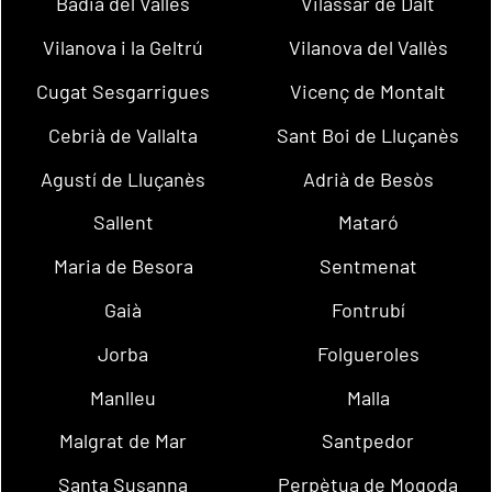
Badia del Vallès
Vilassar de Dalt
Vilanova i la Geltrú
Vilanova del Vallès
Cugat Sesgarrigues
Vicenç de Montalt
Cebrià de Vallalta
Sant Boi de Lluçanès
Agustí de Lluçanès
Adrià de Besòs
Sallent
Mataró
Maria de Besora
Sentmenat
Gaià
Fontrubí
Jorba
Folgueroles
Manlleu
Malla
Malgrat de Mar
Santpedor
Santa Susanna
Perpètua de Mogoda