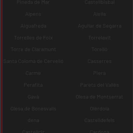
Pineda de Mar
Castellbisbal
Alpens
Alella
Aiguafreda
Aguilar de Segarra
Torrelles de Foix
Torrelavit
Torre de Claramunt
Torelló
Santa Coloma de Cervelló
Casserres
Carme
Piera
Perafita
Parets del Vallès
Gavà
Olesa de Montserrat
Olesa de Bonesvalls
Olèrdola
dena
Castelldefels
Castellcir
Cardona