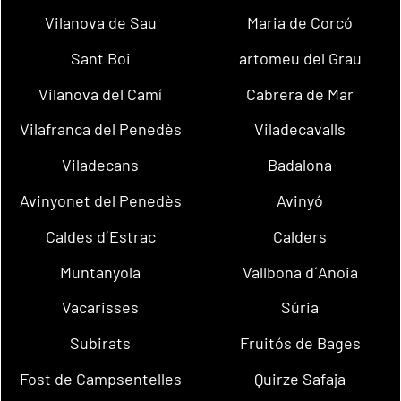
Vilanova de Sau
Maria de Corcó
Sant Boi
artomeu del Grau
Vilanova del Camí
Cabrera de Mar
Vilafranca del Penedès
Viladecavalls
Viladecans
Badalona
Avinyonet del Penedès
Avinyó
Caldes d´Estrac
Calders
Muntanyola
Vallbona d´Anoia
Vacarisses
Súria
Subirats
Fruitós de Bages
Fost de Campsentelles
Quirze Safaja