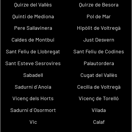
Quirze del Vallès
Quirze de Besora
Quintí de Mediona
Pol de Mar
Pere Sallavinera
Hipòlit de Voltregà
Caldes de Montbui
Just Desvern
Sant Feliu de Llobregat
Sant Feliu de Codines
Sant Esteve Sesrovires
Palautordera
Sabadell
Cugat del Vallès
Sadurní d´Anoia
Cecília de Voltregà
Vicenç dels Horts
Vicenç de Torelló
Sadurní d´Osormort
Vilada
Vic
Calaf