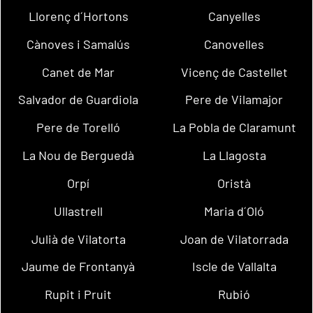
Llorenç d´Hortons
Canyelles
Cànoves i Samalús
Canovelles
Canet de Mar
Vicenç de Castellet
Salvador de Guardiola
Pere de Vilamajor
Pere de Torelló
La Pobla de Claramunt
La Nou de Berguedà
La Llagosta
Orpí
Oristà
Ullastrell
Maria d´Oló
Julià de Vilatorta
Joan de Vilatorrada
Jaume de Frontanyà
Iscle de Vallalta
Rupit i Pruit
Rubió