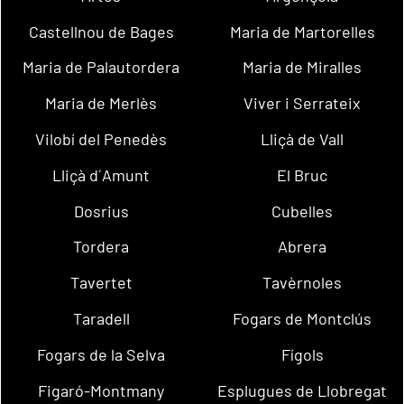
Castellnou de Bages
Maria de Martorelles
Maria de Palautordera
Maria de Miralles
Maria de Merlès
Viver i Serrateix
Vilobí del Penedès
Lliçà de Vall
Lliçà d´Amunt
El Bruc
Dosrius
Cubelles
Tordera
Abrera
Tavertet
Tavèrnoles
Taradell
Fogars de Montclús
Fogars de la Selva
Fígols
Figaró-Montmany
Esplugues de Llobregat