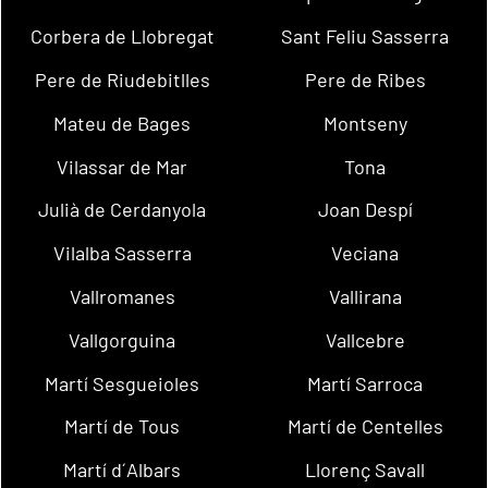
Corbera de Llobregat
Sant Feliu Sasserra
Pere de Riudebitlles
Pere de Ribes
Mateu de Bages
Montseny
Vilassar de Mar
Tona
Julià de Cerdanyola
Joan Despí
Vilalba Sasserra
Veciana
Vallromanes
Vallirana
Vallgorguina
Vallcebre
Martí Sesgueioles
Martí Sarroca
Martí de Tous
Martí de Centelles
Martí d´Albars
Llorenç Savall