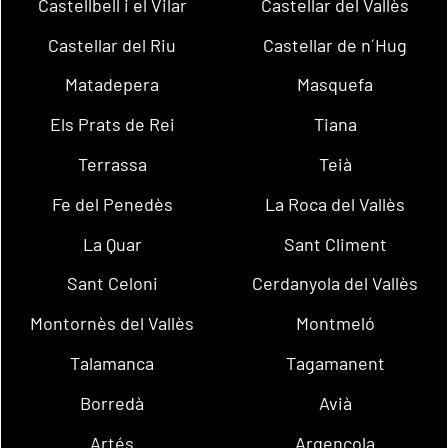
Castellbell i el Vilar
Castellar del Vallès
Castellar del Riu
Castellar de n´Hug
Matadepera
Masquefa
Els Prats de Rei
Tiana
Terrassa
Teià
Fe del Penedès
La Roca del Vallès
La Quar
Sant Climent
Sant Celoni
Cerdanyola del Vallès
Montornès del Vallès
Montmeló
Talamanca
Tagamanent
Borredà
Avià
Artés
Argençola