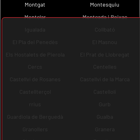
Montgat
Montesquiu
Montclar
Montcada i Reixac
Igualada
Collbató
El Pla del Penedès
El Masnou
Els Hostalets de Pierola
El Prat de Llobregat
Cercs
Centelles
Castellví de Rosanes
Castellví de la Marca
Castellterçol
Castellolí
rrius
Gurb
Guardiola de Berguedà
Gualba
Granollers
Granera