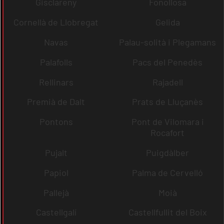
Gisclareny
Fonollosa
Cornellà de Llobregat
Gelida
Navas
Palau-solità i Plegamans
Palafolls
Pacs del Penedès
Rellinars
Rajadell
Premià de Dalt
Prats de Lluçanès
Pontons
Pont de Vilomara i
Rocafort
Pujalt
Puigdàlber
Papiol
Palma de Cervelló
Pallejà
Moià
Castellgalí
Castellfullit del Boix