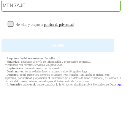
He leído y acepto la
política de privacidad
.
·
Responsable del tratamiento
: Fervalles
·
Finalidad
: gestionar el envío de información y prospección comercial,
relacionada con nuestros servicios y/o productos.
·
Legitimación
: consentimiento del interesado.
·
Destinatarios
: no se cederán datos a terceros, salvo obligación legal.
·
Derechos
: podrá ejercer los derechos de acceso, rectificación, limitación de tratamiento,
supresión, portabilidad y oposición al tratamiento de sus datos de carácter personal, así como a la
retirada del consentimiento prestado para el tratamiento de los mismos.
·
Información adicional
: puede consultar la información detallada sobre Protección de Datos
aquí
.