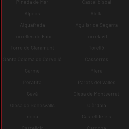
Pineda de Mar
Castellbisbal
Alpens
Alella
Aiguafreda
Aguilar de Segarra
Torrelles de Foix
Torrelavit
Torre de Claramunt
Torelló
Santa Coloma de Cervelló
Casserres
Carme
Piera
Perafita
Parets del Vallès
Gavà
Olesa de Montserrat
Olesa de Bonesvalls
Olèrdola
dena
Castelldefels
Castellcir
Cardona