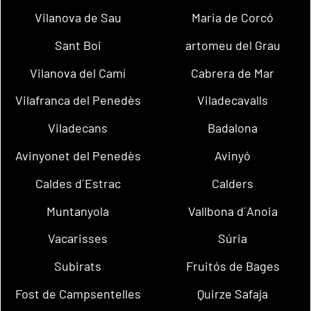
Vilanova de Sau
Maria de Corcó
Sant Boi
artomeu del Grau
Vilanova del Camí
Cabrera de Mar
Vilafranca del Penedès
Viladecavalls
Viladecans
Badalona
Avinyonet del Penedès
Avinyó
Caldes d´Estrac
Calders
Muntanyola
Vallbona d´Anoia
Vacarisses
Súria
Subirats
Fruitós de Bages
Fost de Campsentelles
Quirze Safaja