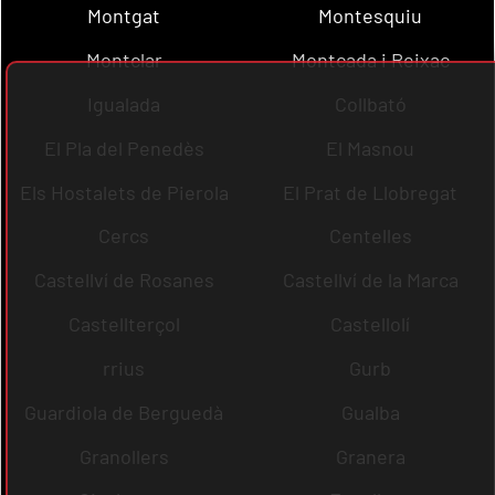
Montgat
Montesquiu
Montclar
Montcada i Reixac
Igualada
Collbató
El Pla del Penedès
El Masnou
Els Hostalets de Pierola
El Prat de Llobregat
Cercs
Centelles
Castellví de Rosanes
Castellví de la Marca
Castellterçol
Castellolí
rrius
Gurb
Guardiola de Berguedà
Gualba
Granollers
Granera