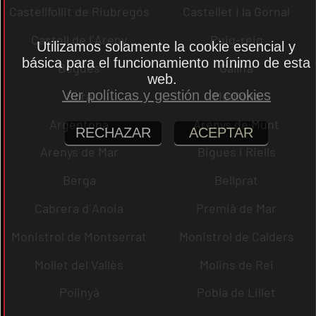
Castellfollit de Riubregós
Castellet i la Gornal
Castell de l´Areny
Puig-reig
Utilizamos solamente la cookie esencial y
básica para el funcionamiento mínimo de esta
Begues
Gallifa
web.
Ver políticas y gestión de cookies
Sora
Mediona
Argentona
Arenys de Munt
RECHAZAR
ACEPTAR
Arenys de Mar
Bigues i Riells
Berga
Bellprat
Cabrera d´Anoia
Premià de Mar
Monistrol de Montserrat
Monistrol de Calders
Mollet del Vallès
Molins de Rei
Polinyà
Pobla de Lillet