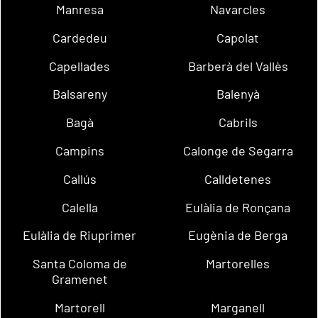
Manresa
Navarcles
Cardedeu
Capolat
Capellades
Barberà del Vallès
Balsareny
Balenyà
Bagà
Cabrils
Campins
Calonge de Segarra
Callús
Calldetenes
Calella
Eulàlia de Ronçana
Eulàlia de Riuprimer
Eugènia de Berga
Santa Coloma de
Martorelles
Gramenet
Martorell
Marganell