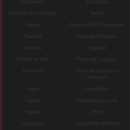
Gisclareny
Fonollosa
Cornellà de Llobregat
Gelida
Navas
Palau-solità i Plegamans
Palafolls
Pacs del Penedès
Rellinars
Rajadell
Premià de Dalt
Prats de Lluçanès
Pontons
Pont de Vilomara i
Rocafort
Pujalt
Puigdàlber
Papiol
Palma de Cervelló
Pallejà
Moià
Castellgalí
Castellfullit del Boix