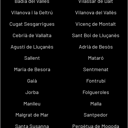
Badia del Vallès
Vilassar de Dalt
Vilanova i la Geltrú
Vilanova del Vallès
Cugat Sesgarrigues
Vicenç de Montalt
Cebrià de Vallalta
Sant Boi de Lluçanès
Agustí de Lluçanès
Adrià de Besòs
Sallent
Mataró
Maria de Besora
Sentmenat
Gaià
Fontrubí
Jorba
Folgueroles
Manlleu
Malla
Malgrat de Mar
Santpedor
Santa Susanna
Perpètua de Mogoda