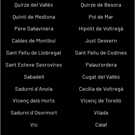
Quirze del Vallès
Quirze de Besora
Quintí de Mediona
Pol de Mar
Pere Sallavinera
Hipòlit de Voltregà
Caldes de Montbui
Just Desvern
Sant Feliu de Llobregat
Sant Feliu de Codines
Sant Esteve Sesrovires
Palautordera
Sabadell
Cugat del Vallès
Sadurní d´Anoia
Cecília de Voltregà
Vicenç dels Horts
Vicenç de Torelló
Sadurní d´Osormort
Vilada
Vic
Calaf