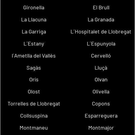
Gironella
El Brull
La Llacuna
La Granada
La Garriga
L´Hospitalet de Llobregat
L´Estany
L´Espunyola
l´Ametlla del Vallès
Cervelló
Sagàs
Lluçà
Orís
Olvan
Olost
Olivella
Torrelles de Llobregat
Copons
Collsuspina
Esparreguera
Montmaneu
Montmajor