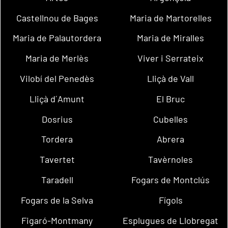
Castellnou de Bages
Maria de Martorelles
Maria de Palautordera
Maria de Miralles
Maria de Merlès
Viver i Serrateix
Vilobí del Penedès
Lliçà de Vall
Lliçà d´Amunt
El Bruc
Dosrius
Cubelles
Tordera
Abrera
Tavertet
Tavèrnoles
Taradell
Fogars de Montclús
Fogars de la Selva
Fígols
Figaró-Montmany
Esplugues de Llobregat