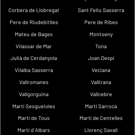
Corbera de Llobregat
Sant Feliu Sasserra
Pere de Riudebitlles
Pere de Ribes
Mateu de Bages
Montseny
Vilassar de Mar
Tona
Julià de Cerdanyola
Joan Despí
Vilalba Sasserra
Veciana
Vallromanes
Vallirana
Vallgorguina
Vallcebre
Martí Sesgueioles
Martí Sarroca
Martí de Tous
Martí de Centelles
Martí d´Albars
Llorenç Savall