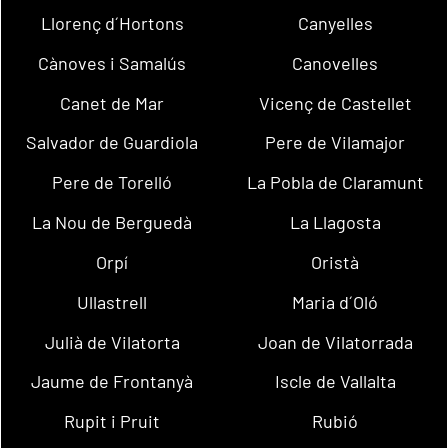
Llorenç d´Hortons
Canyelles
Cànoves i Samalús
Canovelles
Canet de Mar
Vicenç de Castellet
Salvador de Guardiola
Pere de Vilamajor
Pere de Torelló
La Pobla de Claramunt
La Nou de Berguedà
La Llagosta
Orpí
Oristà
Ullastrell
Maria d´Oló
Julià de Vilatorta
Joan de Vilatorrada
Jaume de Frontanyà
Iscle de Vallalta
Rupit i Pruit
Rubió