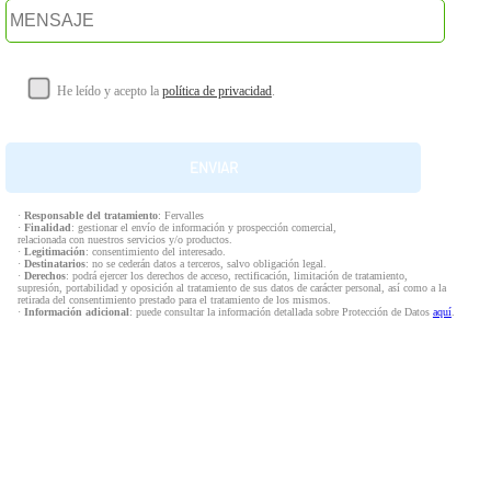
He leído y acepto la
política de privacidad
.
·
Responsable del tratamiento
: Fervalles
·
Finalidad
: gestionar el envío de información y prospección comercial,
relacionada con nuestros servicios y/o productos.
·
Legitimación
: consentimiento del interesado.
·
Destinatarios
: no se cederán datos a terceros, salvo obligación legal.
·
Derechos
: podrá ejercer los derechos de acceso, rectificación, limitación de tratamiento,
supresión, portabilidad y oposición al tratamiento de sus datos de carácter personal, así como a la
retirada del consentimiento prestado para el tratamiento de los mismos.
·
Información adicional
: puede consultar la información detallada sobre Protección de Datos
aquí
.