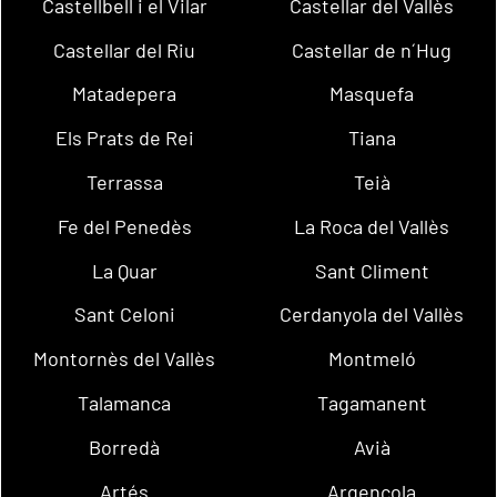
Castellbell i el Vilar
Castellar del Vallès
Castellar del Riu
Castellar de n´Hug
Matadepera
Masquefa
Els Prats de Rei
Tiana
Terrassa
Teià
Fe del Penedès
La Roca del Vallès
La Quar
Sant Climent
Sant Celoni
Cerdanyola del Vallès
Montornès del Vallès
Montmeló
Talamanca
Tagamanent
Borredà
Avià
Artés
Argençola