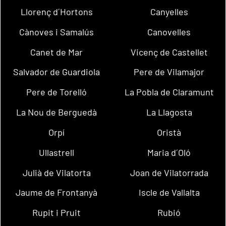
Llorenç d´Hortons
Canyelles
Cànoves i Samalús
Canovelles
Canet de Mar
Vicenç de Castellet
Salvador de Guardiola
Pere de Vilamajor
Pere de Torelló
La Pobla de Claramunt
La Nou de Berguedà
La Llagosta
Orpí
Oristà
Ullastrell
Maria d´Oló
Julià de Vilatorta
Joan de Vilatorrada
Jaume de Frontanyà
Iscle de Vallalta
Rupit i Pruit
Rubió