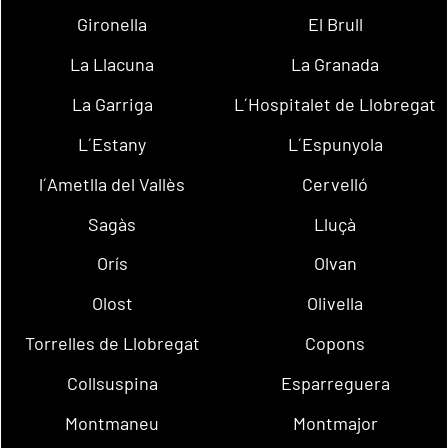
Gironella
El Brull
La Llacuna
La Granada
La Garriga
L´Hospitalet de Llobregat
L´Estany
L´Espunyola
l´Ametlla del Vallès
Cervelló
Sagàs
Lluçà
Orís
Olvan
Olost
Olivella
Torrelles de Llobregat
Copons
Collsuspina
Esparreguera
Montmaneu
Montmajor