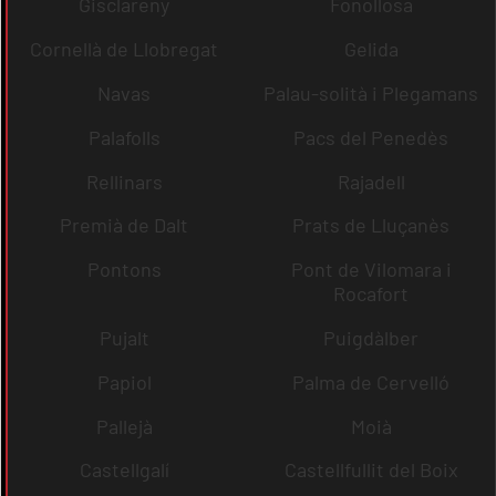
Gisclareny
Fonollosa
Cornellà de Llobregat
Gelida
Navas
Palau-solità i Plegamans
Palafolls
Pacs del Penedès
Rellinars
Rajadell
Premià de Dalt
Prats de Lluçanès
Pontons
Pont de Vilomara i
Rocafort
Pujalt
Puigdàlber
Papiol
Palma de Cervelló
Pallejà
Moià
Castellgalí
Castellfullit del Boix