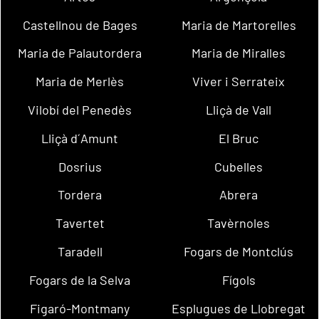
Castellnou de Bages
Maria de Martorelles
Maria de Palautordera
Maria de Miralles
Maria de Merlès
Viver i Serrateix
Vilobí del Penedès
Lliçà de Vall
Lliçà d´Amunt
El Bruc
Dosrius
Cubelles
Tordera
Abrera
Tavertet
Tavèrnoles
Taradell
Fogars de Montclús
Fogars de la Selva
Fígols
Figaró-Montmany
Esplugues de Llobregat