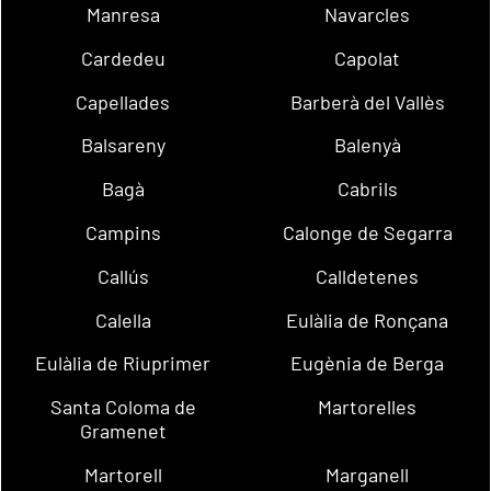
Manresa
Navarcles
Cardedeu
Capolat
Capellades
Barberà del Vallès
Balsareny
Balenyà
Bagà
Cabrils
Campins
Calonge de Segarra
Callús
Calldetenes
Calella
Eulàlia de Ronçana
Eulàlia de Riuprimer
Eugènia de Berga
Santa Coloma de
Martorelles
Gramenet
Martorell
Marganell