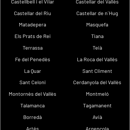
Castellbell i el Vilar
Castellar del Vallès
Castellar del Riu
Castellar de n´Hug
Matadepera
Masquefa
Els Prats de Rei
Tiana
Terrassa
Teià
Fe del Penedès
La Roca del Vallès
La Quar
Sant Climent
Sant Celoni
Cerdanyola del Vallès
Montornès del Vallès
Montmeló
Talamanca
Tagamanent
Borredà
Avià
Artés
Argençola