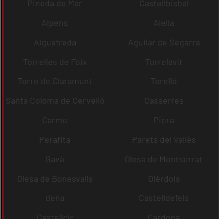
Pineda de Mar
Castellbisbal
Alpens
Alella
Aiguafreda
Aguilar de Segarra
Torrelles de Foix
Torrelavit
Torre de Claramunt
Torelló
Santa Coloma de Cervelló
Casserres
Carme
Piera
Perafita
Parets del Vallès
Gavà
Olesa de Montserrat
Olesa de Bonesvalls
Olèrdola
dena
Castelldefels
Castellcir
Cardona