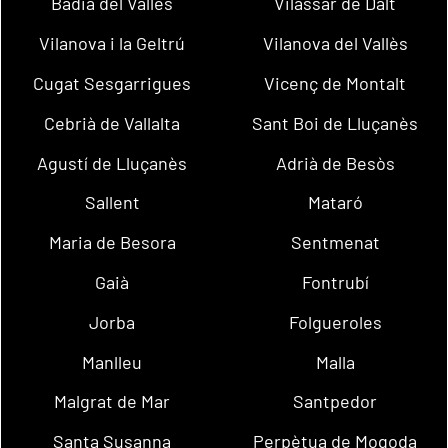
Badia del Vallès
Vilassar de Dalt
Vilanova i la Geltrú
Vilanova del Vallès
Cugat Sesgarrigues
Vicenç de Montalt
Cebrià de Vallalta
Sant Boi de Lluçanès
Agustí de Lluçanès
Adrià de Besòs
Sallent
Mataró
Maria de Besora
Sentmenat
Gaià
Fontrubí
Jorba
Folgueroles
Manlleu
Malla
Malgrat de Mar
Santpedor
Santa Susanna
Perpètua de Mogoda