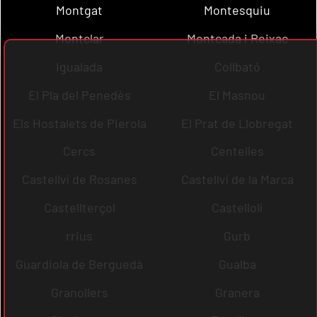
Montgat
Montesquiu
Montclar
Montcada i Reixac
Igualada
Collbató
El Pla del Penedès
El Masnou
Els Hostalets de Pierola
El Prat de Llobregat
Cercs
Centelles
Castellví de Rosanes
Castellví de la Marca
Castellterçol
Castellolí
rrius
Gurb
Guardiola de Berguedà
Gualba
Granollers
Granera