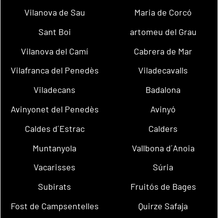
Vilanova de Sau
Maria de Corcó
Sant Boi
artomeu del Grau
Vilanova del Camí
Cabrera de Mar
Vilafranca del Penedès
Viladecavalls
Viladecans
Badalona
Avinyonet del Penedès
Avinyó
Caldes d´Estrac
Calders
Muntanyola
Vallbona d´Anoia
Vacarisses
Súria
Subirats
Fruitós de Bages
Fost de Campsentelles
Quirze Safaja