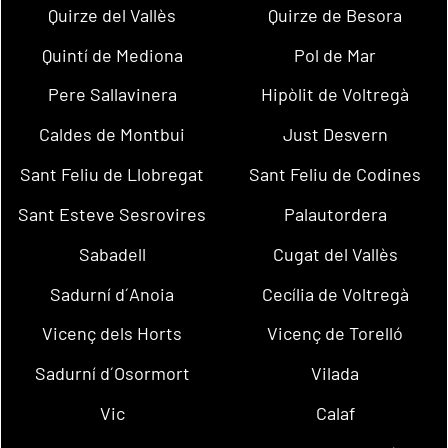
Quirze del Vallès
Quirze de Besora
Quintí de Mediona
Pol de Mar
Pere Sallavinera
Hipòlit de Voltregà
Caldes de Montbui
Just Desvern
Sant Feliu de Llobregat
Sant Feliu de Codines
Sant Esteve Sesrovires
Palautordera
Sabadell
Cugat del Vallès
Sadurní d´Anoia
Cecília de Voltregà
Vicenç dels Horts
Vicenç de Torelló
Sadurní d´Osormort
Vilada
Vic
Calaf