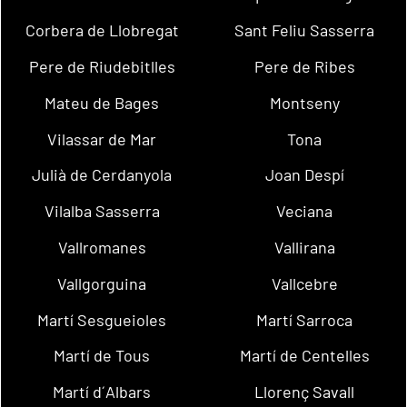
Corbera de Llobregat
Sant Feliu Sasserra
Pere de Riudebitlles
Pere de Ribes
Mateu de Bages
Montseny
Vilassar de Mar
Tona
Julià de Cerdanyola
Joan Despí
Vilalba Sasserra
Veciana
Vallromanes
Vallirana
Vallgorguina
Vallcebre
Martí Sesgueioles
Martí Sarroca
Martí de Tous
Martí de Centelles
Martí d´Albars
Llorenç Savall