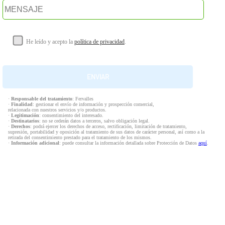
He leído y acepto la
política de privacidad
.
·
Responsable del tratamiento
: Fervalles
·
Finalidad
: gestionar el envío de información y prospección comercial,
relacionada con nuestros servicios y/o productos.
·
Legitimación
: consentimiento del interesado.
·
Destinatarios
: no se cederán datos a terceros, salvo obligación legal.
·
Derechos
: podrá ejercer los derechos de acceso, rectificación, limitación de tratamiento,
supresión, portabilidad y oposición al tratamiento de sus datos de carácter personal, así como a la
retirada del consentimiento prestado para el tratamiento de los mismos.
·
Información adicional
: puede consultar la información detallada sobre Protección de Datos
aquí
.