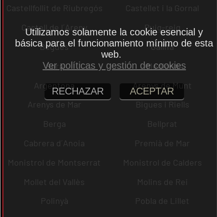
Castellfollit de Riubregós
Castellet i la Gornal
Castell de l´Areny
Puig-reig
Utilizamos solamente la cookie esencial y
básica para el funcionamiento mínimo de esta
Begues
Gallifa
web.
Ver políticas y gestión de cookies
Sora
Mediona
Argentona
Arenys de Munt
RECHAZAR
ACEPTAR
Arenys de Mar
Bigues i Riells
Berga
Bellprat
Cabrera d´Anoia
Premià de Mar
Monistrol de Montserrat
Monistrol de Calders
Mollet del Vallès
Molins de Rei
Polinyà
Pobla de Lillet