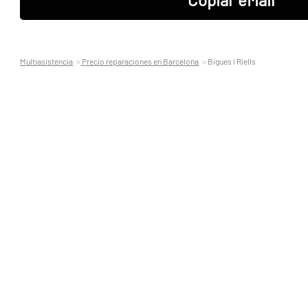
Multiasistencia
Precio reparaciones en Barcelona
Bigues i Riells