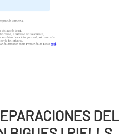
rospección comercial,
o obligación legal.
ctificación, limitación de tratamiento,
e sus datos de carácter personal, así como a la
iento de los mismos.
mación detallada sobre Protección de Datos
aquí
.
REPARACIONES DEL
 BIGUES I RIELLS