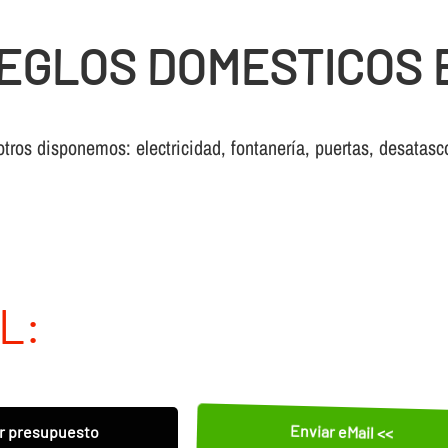
GLOS DOMESTICOS EN
otros disponemos: electricidad, fontanería, puertas, desatasc
L:
Enviar eMail <<
r presupuesto