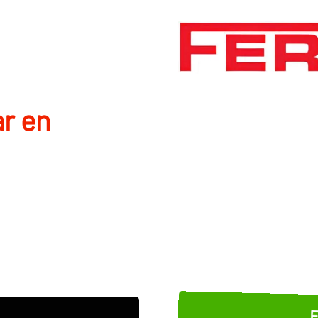
r en
E