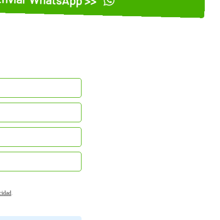
acidad
.