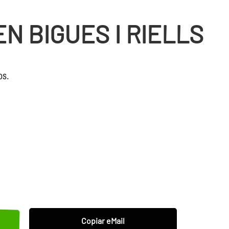
 BIGUES I RIELLS
os.
Copiar eMail