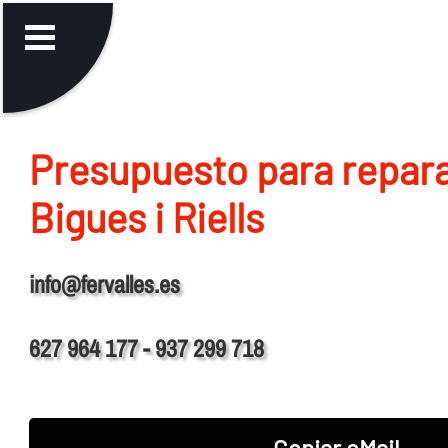
Presupuesto para repara
Bigues i Riells
info@fervalles.es
627 964 177 - 937 299 718
Copiar eMail