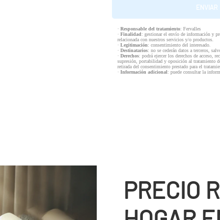
·
Responsable del tratamiento
: Fervalles
·
Finalidad
: gestionar el envío de información y p
relacionada con nuestros servicios y/o productos.
·
Legitimación
: consentimiento del interesado.
·
Destinatarios
: no se cederán datos a terceros, salv
·
Derechos
: podrá ejercer los derechos de acceso, re
supresión, portabilidad y oposición al tratamiento d
retirada del consentimiento prestado para el tratam
·
Información adicional
: puede consultar la infor
PRECIO 
HOGAR EN