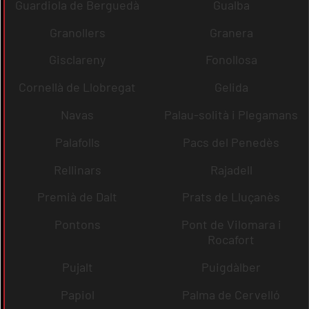
Guardiola de Berguedà
Gualba
Granollers
Granera
Gisclareny
Fonollosa
Cornellà de Llobregat
Gelida
Navas
Palau-solità i Plegamans
Palafolls
Pacs del Penedès
Rellinars
Rajadell
Premià de Dalt
Prats de Lluçanès
Pontons
Pont de Vilomara i
Rocafort
Pujalt
Puigdàlber
Papiol
Palma de Cervelló