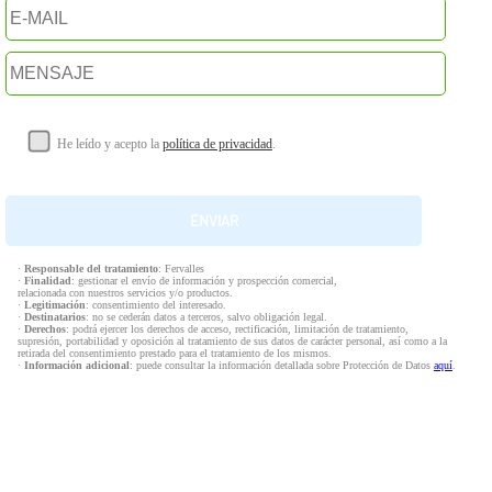
He leído y acepto la
política de privacidad
.
·
Responsable del tratamiento
: Fervalles
·
Finalidad
: gestionar el envío de información y prospección comercial,
relacionada con nuestros servicios y/o productos.
·
Legitimación
: consentimiento del interesado.
·
Destinatarios
: no se cederán datos a terceros, salvo obligación legal.
·
Derechos
: podrá ejercer los derechos de acceso, rectificación, limitación de tratamiento,
supresión, portabilidad y oposición al tratamiento de sus datos de carácter personal, así como a la
retirada del consentimiento prestado para el tratamiento de los mismos.
·
Información adicional
: puede consultar la información detallada sobre Protección de Datos
aquí
.