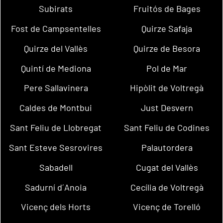
Subirats
Fruitós de Bages
Fost de Campsentelles
Quirze Safaja
Quirze del Vallès
Quirze de Besora
Quintí de Mediona
Pol de Mar
Pere Sallavinera
Hipòlit de Voltregà
Caldes de Montbui
Just Desvern
Sant Feliu de Llobregat
Sant Feliu de Codines
Sant Esteve Sesrovires
Palautordera
Sabadell
Cugat del Vallès
Sadurní d´Anoia
Cecília de Voltregà
Vicenç dels Horts
Vicenç de Torelló