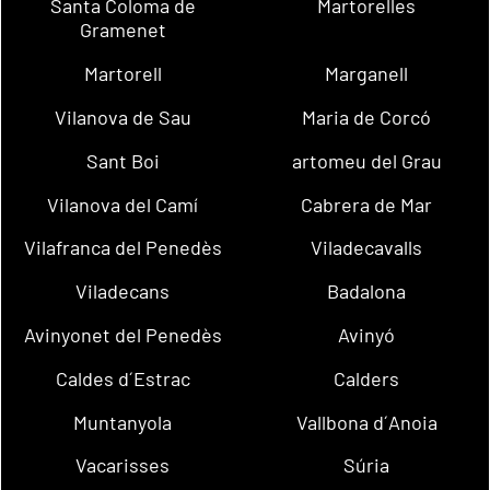
Santa Coloma de
Martorelles
Gramenet
Martorell
Marganell
Vilanova de Sau
Maria de Corcó
Sant Boi
artomeu del Grau
Vilanova del Camí
Cabrera de Mar
Vilafranca del Penedès
Viladecavalls
Viladecans
Badalona
Avinyonet del Penedès
Avinyó
Caldes d´Estrac
Calders
Muntanyola
Vallbona d´Anoia
Vacarisses
Súria