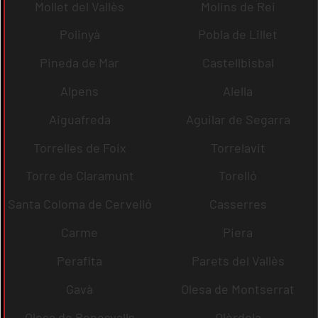
Mollet del Vallès
Molins de Rei
Polinyà
Pobla de Lillet
Pineda de Mar
Castellbisbal
Alpens
Alella
Aiguafreda
Aguilar de Segarra
Torrelles de Foix
Torrelavit
Torre de Claramunt
Torelló
Santa Coloma de Cervelló
Casserres
Carme
Piera
Perafita
Parets del Vallès
Gavà
Olesa de Montserrat
Olesa de Bonesvalls
Olèrdola