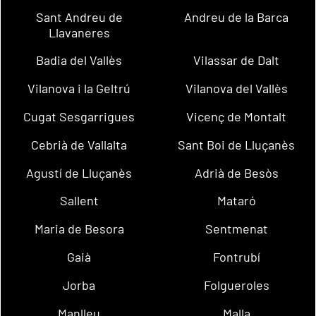
Sant Andreu de
Andreu de la Barca
Llavaneres
Badia del Vallès
Vilassar de Dalt
Vilanova i la Geltrú
Vilanova del Vallès
Cugat Sesgarrigues
Vicenç de Montalt
Cebrià de Vallalta
Sant Boi de Lluçanès
Agustí de Lluçanès
Adrià de Besòs
Sallent
Mataró
Maria de Besora
Sentmenat
Gaià
Fontrubí
Jorba
Folgueroles
Manlleu
Malla