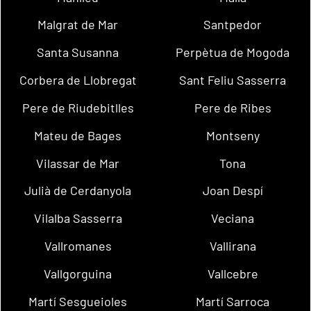
Malgrat de Mar
Santpedor
Santa Susanna
Perpètua de Mogoda
Corbera de Llobregat
Sant Feliu Sasserra
Pere de Riudebitlles
Pere de Ribes
Mateu de Bages
Montseny
Vilassar de Mar
Tona
Julià de Cerdanyola
Joan Despí
Vilalba Sasserra
Veciana
Vallromanes
Vallirana
Vallgorguina
Vallcebre
Martí Sesgueioles
Martí Sarroca