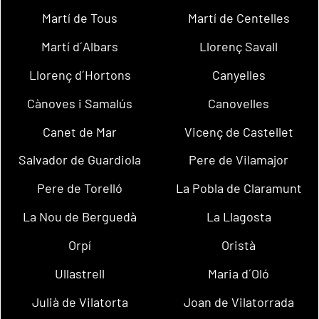
Martí de Tous
Martí de Centelles
Martí d´Albars
Llorenç Savall
Llorenç d´Hortons
Canyelles
Cànoves i Samalús
Canovelles
Canet de Mar
Vicenç de Castellet
Salvador de Guardiola
Pere de Vilamajor
Pere de Torelló
La Pobla de Claramunt
La Nou de Berguedà
La Llagosta
Orpí
Oristà
Ullastrell
Maria d´Oló
Julià de Vilatorta
Joan de Vilatorrada