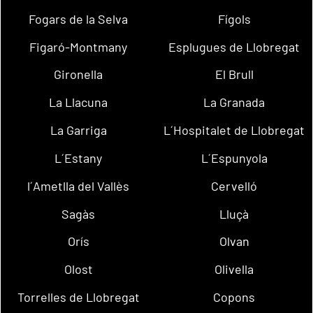
Fogars de la Selva
Fígols
Figaró-Montmany
Esplugues de Llobregat
Gironella
El Brull
La Llacuna
La Granada
La Garriga
L´Hospitalet de Llobregat
L´Estany
L´Espunyola
l´Ametlla del Vallès
Cervelló
Sagàs
Lluçà
Orís
Olvan
Olost
Olivella
Torrelles de Llobregat
Copons