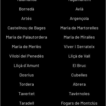
Borredà
Avià
Artés
Argençola
Castellnou de Bages
Maria de Martorelles
Maria de Palautordera
Maria de Miralles
Maria de Merlès
Viver i Serrateix
Vilobí del Penedès
Lliçà de Vall
Lliçà d´Amunt
El Bruc
Dosrius
Cubelles
Tordera
Abrera
Tavertet
Tavèrnoles
Taradell
Fogars de Montclús