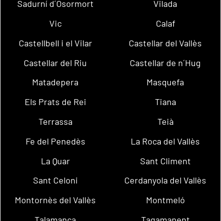
Sadurní d´Osormort
Vilada
Vic
Calaf
Castellbell i el Vilar
Castellar del Vallès
Castellar del Riu
Castellar de n´Hug
Matadepera
Masquefa
Els Prats de Rei
Tiana
Terrassa
Teià
Fe del Penedès
La Roca del Vallès
La Quar
Sant Climent
Sant Celoni
Cerdanyola del Vallès
Montornès del Vallès
Montmeló
Talamanca
Tagamanent