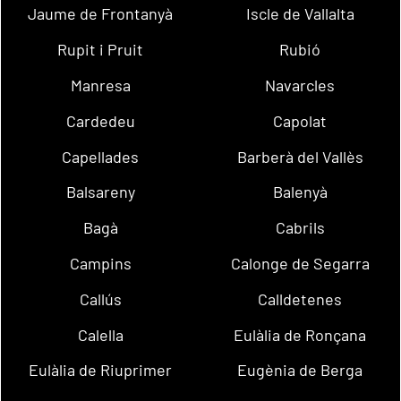
Jaume de Frontanyà
Iscle de Vallalta
Rupit i Pruit
Rubió
Manresa
Navarcles
Cardedeu
Capolat
Capellades
Barberà del Vallès
Balsareny
Balenyà
Bagà
Cabrils
Campins
Calonge de Segarra
Callús
Calldetenes
Calella
Eulàlia de Ronçana
Eulàlia de Riuprimer
Eugènia de Berga