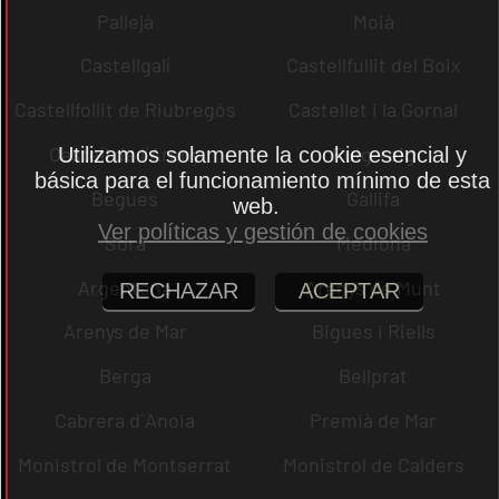
Pallejà
Moià
Castellgalí
Castellfullit del Boix
Castellfollit de Riubregós
Castellet i la Gornal
Castell de l´Areny
Puig-reig
Utilizamos solamente la cookie esencial y
básica para el funcionamiento mínimo de esta
Begues
Gallifa
web.
Ver políticas y gestión de cookies
Sora
Mediona
Argentona
Arenys de Munt
RECHAZAR
ACEPTAR
Arenys de Mar
Bigues i Riells
Berga
Bellprat
Cabrera d´Anoia
Premià de Mar
Monistrol de Montserrat
Monistrol de Calders