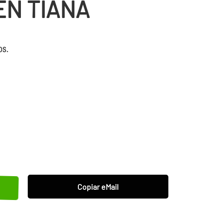
EN TIANA
os.
Copiar eMail