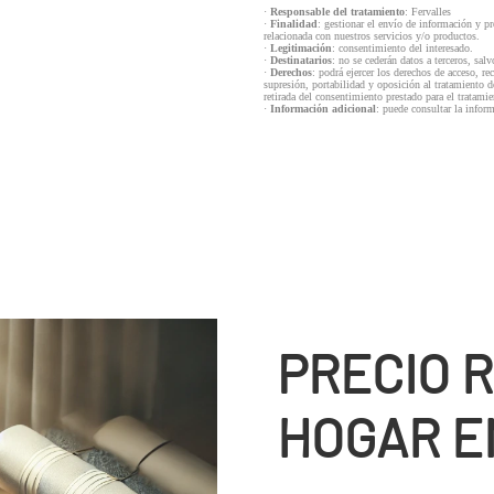
·
Responsable del tratamiento
: Fervalles
·
Finalidad
: gestionar el envío de información y p
relacionada con nuestros servicios y/o productos.
·
Legitimación
: consentimiento del interesado.
·
Destinatarios
: no se cederán datos a terceros, salv
·
Derechos
: podrá ejercer los derechos de acceso, re
supresión, portabilidad y oposición al tratamiento d
retirada del consentimiento prestado para el tratam
·
Información adicional
: puede consultar la infor
PRECIO 
HOGAR E