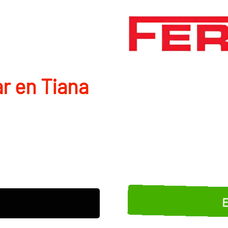
r en Tiana
E