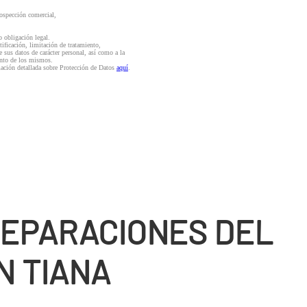
rospección comercial,
o obligación legal.
ctificación, limitación de tratamiento,
e sus datos de carácter personal, así como a la
iento de los mismos.
mación detallada sobre Protección de Datos
aquí
.
REPARACIONES DEL
N TIANA