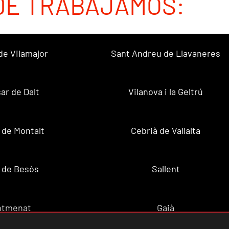
DE TRABAJAMOS:
de Vilamajor
Sant Andreu de Llavaneres
sar de Dalt
Vilanova i la Geltrú
 de Montalt
Cebrià de Vallalta
 de Besòs
Sallent
ntmenat
Gaià