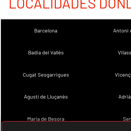
LOCALIDADES DON
Barcelona
Antoni 
Badia del Vallès
Vilas
Cugat Sesgarrigues
Vicenç
Agustí de Lluçanès
Adrià
Maria de Besora
Se