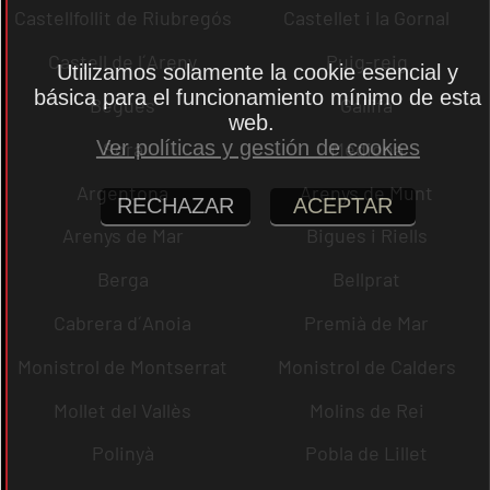
Castellfollit de Riubregós
Castellet i la Gornal
Castell de l´Areny
Puig-reig
Utilizamos solamente la cookie esencial y
básica para el funcionamiento mínimo de esta
Begues
Gallifa
web.
Ver políticas y gestión de cookies
Sora
Mediona
Argentona
Arenys de Munt
RECHAZAR
ACEPTAR
Arenys de Mar
Bigues i Riells
Berga
Bellprat
Cabrera d´Anoia
Premià de Mar
Monistrol de Montserrat
Monistrol de Calders
Mollet del Vallès
Molins de Rei
Polinyà
Pobla de Lillet