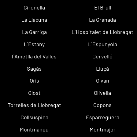
Gironella
El Brull
La Llacuna
La Granada
La Garriga
L´Hospitalet de Llobregat
L´Estany
L´Espunyola
l´Ametlla del Vallès
Cervelló
Sagàs
Lluçà
Orís
Olvan
Olost
Olivella
Torrelles de Llobregat
Copons
Collsuspina
Esparreguera
Montmaneu
Montmajor