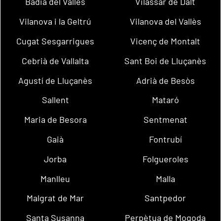
Badia del Vallès
Vilassar de Dalt
Vilanova i la Geltrú
Vilanova del Vallès
Cugat Sesgarrigues
Vicenç de Montalt
Cebrià de Vallalta
Sant Boi de Lluçanès
Agustí de Lluçanès
Adrià de Besòs
Sallent
Mataró
Maria de Besora
Sentmenat
Gaià
Fontrubí
Jorba
Folgueroles
Manlleu
Malla
Malgrat de Mar
Santpedor
Santa Susanna
Perpètua de Mogoda