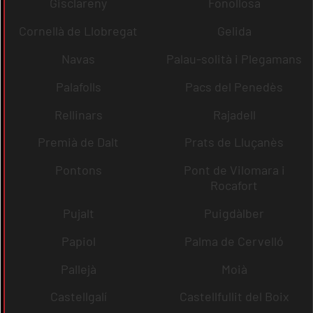
Gisclareny
Fonollosa
Cornellà de Llobregat
Gelida
Navas
Palau-solità i Plegamans
Palafolls
Pacs del Penedès
Rellinars
Rajadell
Premià de Dalt
Prats de Lluçanès
Pontons
Pont de Vilomara i
Rocafort
Pujalt
Puigdàlber
Papiol
Palma de Cervelló
Pallejà
Moià
Castellgalí
Castellfullit del Boix