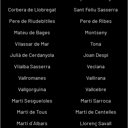
Corbera de Llobregat
Sant Feliu Sasserra
Pere de Riudebitlles
Pere de Ribes
Mateu de Bages
Montseny
Vilassar de Mar
Tona
Julià de Cerdanyola
Joan Despí
Vilalba Sasserra
Veciana
Vallromanes
Vallirana
Vallgorguina
Vallcebre
Martí Sesgueioles
Martí Sarroca
Martí de Tous
Martí de Centelles
Martí d´Albars
Llorenç Savall