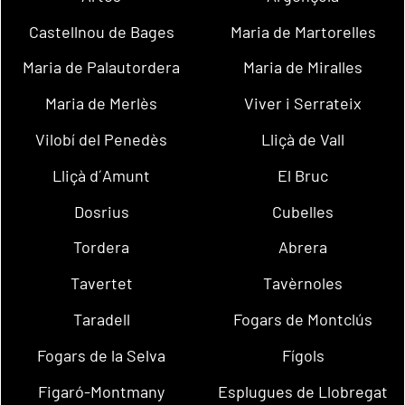
Castellnou de Bages
Maria de Martorelles
Maria de Palautordera
Maria de Miralles
Maria de Merlès
Viver i Serrateix
Vilobí del Penedès
Lliçà de Vall
Lliçà d´Amunt
El Bruc
Dosrius
Cubelles
Tordera
Abrera
Tavertet
Tavèrnoles
Taradell
Fogars de Montclús
Fogars de la Selva
Fígols
Figaró-Montmany
Esplugues de Llobregat