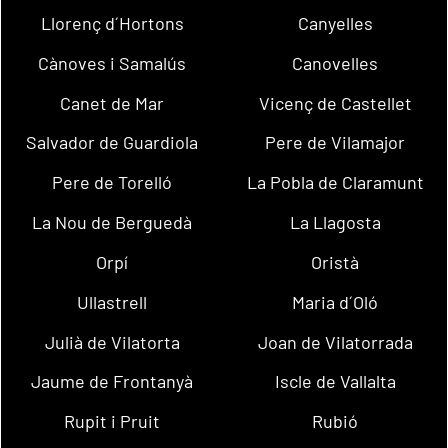
Llorenç d´Hortons
Canyelles
Cànoves i Samalús
Canovelles
Canet de Mar
Vicenç de Castellet
Salvador de Guardiola
Pere de Vilamajor
Pere de Torelló
La Pobla de Claramunt
La Nou de Berguedà
La Llagosta
Orpí
Oristà
Ullastrell
Maria d´Oló
Julià de Vilatorta
Joan de Vilatorrada
Jaume de Frontanyà
Iscle de Vallalta
Rupit i Pruit
Rubió