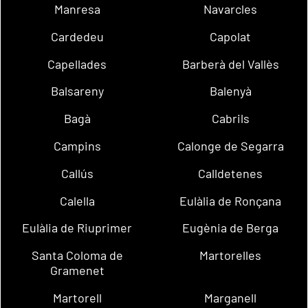
Manresa
Navarcles
Cardedeu
Capolat
Capellades
Barberà del Vallès
Balsareny
Balenyà
Bagà
Cabrils
Campins
Calonge de Segarra
Callús
Calldetenes
Calella
Eulàlia de Ronçana
Eulàlia de Riuprimer
Eugènia de Berga
Santa Coloma de
Martorelles
Gramenet
Martorell
Marganell