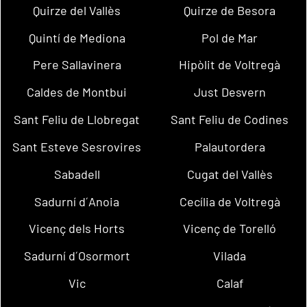
Quirze del Vallès
Quirze de Besora
Quintí de Mediona
Pol de Mar
Pere Sallavinera
Hipòlit de Voltregà
Caldes de Montbui
Just Desvern
Sant Feliu de Llobregat
Sant Feliu de Codines
Sant Esteve Sesrovires
Palautordera
Sabadell
Cugat del Vallès
Sadurní d´Anoia
Cecília de Voltregà
Vicenç dels Horts
Vicenç de Torelló
Sadurní d´Osormort
Vilada
Vic
Calaf