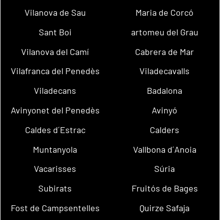
Vilanova de Sau
Maria de Corcó
Sant Boi
artomeu del Grau
Vilanova del Camí
Cabrera de Mar
Vilafranca del Penedès
Viladecavalls
Viladecans
Badalona
Avinyonet del Penedès
Avinyó
Caldes d´Estrac
Calders
Muntanyola
Vallbona d´Anoia
Vacarisses
Súria
Subirats
Fruitós de Bages
Fost de Campsentelles
Quirze Safaja