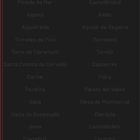
Pineda de Mar
Castellbisbal
Alpens
Alella
Aiguafreda
Aguilar de Segarra
Torrelles de Foix
Torrelavit
Torre de Claramunt
Torelló
Santa Coloma de Cervelló
Casserres
Carme
Piera
Perafita
Parets del Vallès
Gavà
Olesa de Montserrat
Olesa de Bonesvalls
Olèrdola
dena
Castelldefels
Castellcir
Cardona