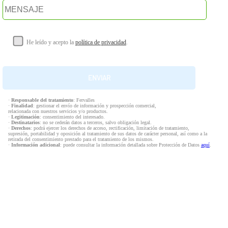
He leído y acepto la
política de privacidad
.
·
Responsable del tratamiento
: Fervalles
·
Finalidad
: gestionar el envío de información y prospección comercial,
relacionada con nuestros servicios y/o productos.
·
Legitimación
: consentimiento del interesado.
·
Destinatarios
: no se cederán datos a terceros, salvo obligación legal.
·
Derechos
: podrá ejercer los derechos de acceso, rectificación, limitación de tratamiento,
supresión, portabilidad y oposición al tratamiento de sus datos de carácter personal, así como a la
retirada del consentimiento prestado para el tratamiento de los mismos.
·
Información adicional
: puede consultar la información detallada sobre Protección de Datos
aquí
.