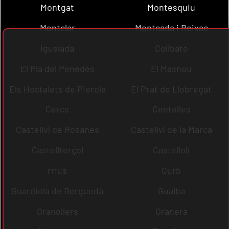
Montgat
Montesquiu
Montclar
Montcada i Reixac
Igualada
Collbató
El Pla del Penedès
El Masnou
Els Hostalets de Pierola
El Prat de Llobregat
Cercs
Centelles
Castellví de Rosanes
Castellví de la Marca
Castellterçol
Castellolí
rrius
Gurb
Guardiola de Berguedà
Gualba
Granollers
Granera