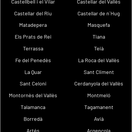
Castellbell i el Vilar
Castellar del Vallès
Castellar del Riu
Castellar de n´Hug
Matadepera
Masquefa
Els Prats de Rei
Tiana
Terrassa
Teià
Fe del Penedès
La Roca del Vallès
La Quar
Sant Climent
Sant Celoni
Cerdanyola del Vallès
Montornès del Vallès
Montmeló
Talamanca
Tagamanent
Borredà
Avià
Artés
Argençola