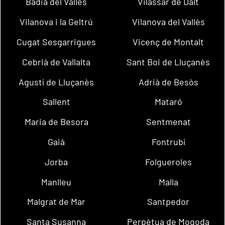
Badia del Vallès
Vilassar de Dalt
Vilanova i la Geltrú
Vilanova del Vallès
Cugat Sesgarrigues
Vicenç de Montalt
Cebrià de Vallalta
Sant Boi de Lluçanès
Agustí de Lluçanès
Adrià de Besòs
Sallent
Mataró
Maria de Besora
Sentmenat
Gaià
Fontrubí
Jorba
Folgueroles
Manlleu
Malla
Malgrat de Mar
Santpedor
Santa Susanna
Perpètua de Mogoda