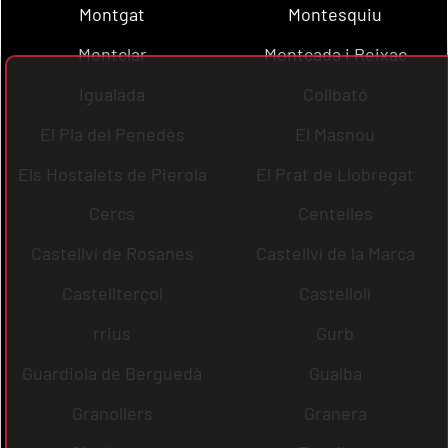
Montgat
Montesquiu
Montclar
Montcada i Reixac
Igualada
Collbató
El Pla del Penedès
El Masnou
Els Hostalets de Pierola
El Prat de Llobregat
Cercs
Centelles
Castellví de Rosanes
Castellví de la Marca
Castellterçol
Castellolí
rrius
Gurb
Guardiola de Berguedà
Gualba
Granollers
Granera