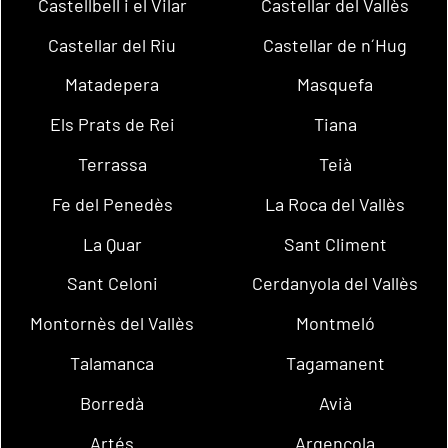
Castellbell i el Vilar
Castellar del Vallès
Castellar del Riu
Castellar de n´Hug
Matadepera
Masquefa
Els Prats de Rei
Tiana
Terrassa
Teià
Fe del Penedès
La Roca del Vallès
La Quar
Sant Climent
Sant Celoni
Cerdanyola del Vallès
Montornès del Vallès
Montmeló
Talamanca
Tagamanent
Borredà
Avià
Artés
Argençola