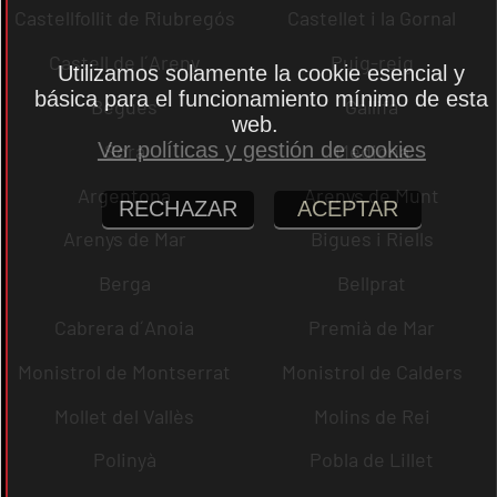
Castellfollit de Riubregós
Castellet i la Gornal
Castell de l´Areny
Puig-reig
Utilizamos solamente la cookie esencial y
básica para el funcionamiento mínimo de esta
Begues
Gallifa
web.
Ver políticas y gestión de cookies
Sora
Mediona
Argentona
Arenys de Munt
RECHAZAR
ACEPTAR
Arenys de Mar
Bigues i Riells
Berga
Bellprat
Cabrera d´Anoia
Premià de Mar
Monistrol de Montserrat
Monistrol de Calders
Mollet del Vallès
Molins de Rei
Polinyà
Pobla de Lillet