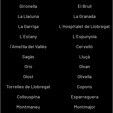
Gironella
El Brull
La Llacuna
La Granada
La Garriga
L´Hospitalet de Llobregat
L´Estany
L´Espunyola
l´Ametlla del Vallès
Cervelló
Sagàs
Lluçà
Orís
Olvan
Olost
Olivella
Torrelles de Llobregat
Copons
Collsuspina
Esparreguera
Montmaneu
Montmajor