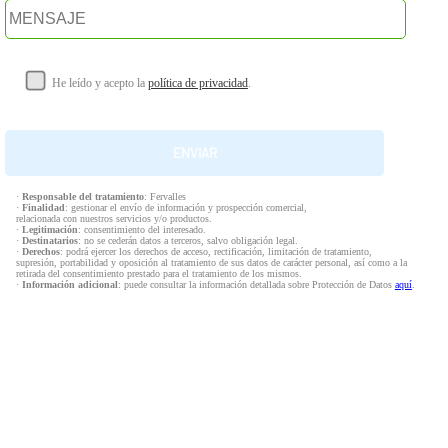
He leído y acepto la
política de privacidad
.
·
Responsable del tratamiento
: Fervalles
·
Finalidad
: gestionar el envío de información y prospección comercial,
relacionada con nuestros servicios y/o productos.
·
Legitimación
: consentimiento del interesado.
·
Destinatarios
: no se cederán datos a terceros, salvo obligación legal.
·
Derechos
: podrá ejercer los derechos de acceso, rectificación, limitación de tratamiento,
supresión, portabilidad y oposición al tratamiento de sus datos de carácter personal, así como a la
retirada del consentimiento prestado para el tratamiento de los mismos.
·
Información adicional
: puede consultar la información detallada sobre Protección de Datos
aquí
.