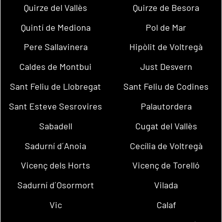
Quirze del Vallès
Quirze de Besora
Quintí de Mediona
Pol de Mar
Pere Sallavinera
Hipòlit de Voltregà
Caldes de Montbui
Just Desvern
Sant Feliu de Llobregat
Sant Feliu de Codines
Sant Esteve Sesrovires
Palautordera
Sabadell
Cugat del Vallès
Sadurní d´Anoia
Cecília de Voltregà
Vicenç dels Horts
Vicenç de Torelló
Sadurní d´Osormort
Vilada
Vic
Calaf