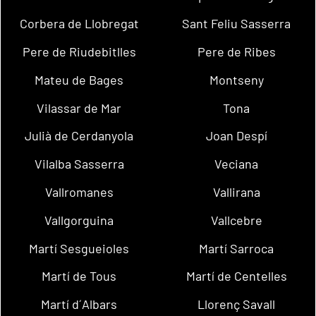
Corbera de Llobregat
Sant Feliu Sasserra
Pere de Riudebitlles
Pere de Ribes
Mateu de Bages
Montseny
Vilassar de Mar
Tona
Julià de Cerdanyola
Joan Despí
Vilalba Sasserra
Veciana
Vallromanes
Vallirana
Vallgorguina
Vallcebre
Martí Sesgueioles
Martí Sarroca
Martí de Tous
Martí de Centelles
Martí d´Albars
Llorenç Savall