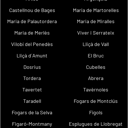
Castellnou de Bages
Maria de Martorelles
Maria de Palautordera
Maria de Miralles
Maria de Merlès
Viver i Serrateix
Vilobí del Penedès
Lliçà de Vall
Lliçà d´Amunt
El Bruc
Dosrius
Cubelles
Tordera
Abrera
Tavertet
Tavèrnoles
Taradell
Fogars de Montclús
Fogars de la Selva
Fígols
Figaró-Montmany
Esplugues de Llobregat