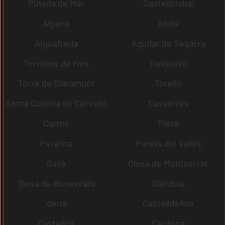
Pineda de Mar
Castellbisbal
Alpens
Alella
Aiguafreda
Aguilar de Segarra
Torrelles de Foix
Torrelavit
Torre de Claramunt
Torelló
Santa Coloma de Cervelló
Casserres
Carme
Piera
Perafita
Parets del Vallès
Gavà
Olesa de Montserrat
Olesa de Bonesvalls
Olèrdola
dena
Castelldefels
Castellcir
Cardona