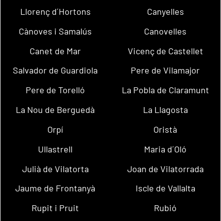
Llorenç d´Hortons
Canyelles
Cànoves i Samalús
Canovelles
Canet de Mar
Vicenç de Castellet
Salvador de Guardiola
Pere de Vilamajor
Pere de Torelló
La Pobla de Claramunt
La Nou de Berguedà
La Llagosta
Orpí
Oristà
Ullastrell
Maria d´Oló
Julià de Vilatorta
Joan de Vilatorrada
Jaume de Frontanyà
Iscle de Vallalta
Rupit i Pruit
Rubió