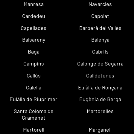
Manresa
Navarcles
Cardedeu
Capolat
Capellades
Barberà del Vallès
Balsareny
Balenyà
Bagà
Cabrils
Campins
Calonge de Segarra
Callús
Calldetenes
Calella
Eulàlia de Ronçana
Eulàlia de Riuprimer
Eugènia de Berga
Santa Coloma de
Martorelles
Gramenet
Martorell
Marganell