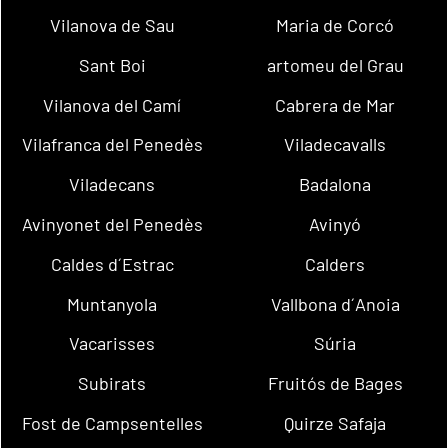
Vilanova de Sau
Maria de Corcó
Sant Boi
artomeu del Grau
Vilanova del Camí
Cabrera de Mar
Vilafranca del Penedès
Viladecavalls
Viladecans
Badalona
Avinyonet del Penedès
Avinyó
Caldes d´Estrac
Calders
Muntanyola
Vallbona d´Anoia
Vacarisses
Súria
Subirats
Fruitós de Bages
Fost de Campsentelles
Quirze Safaja