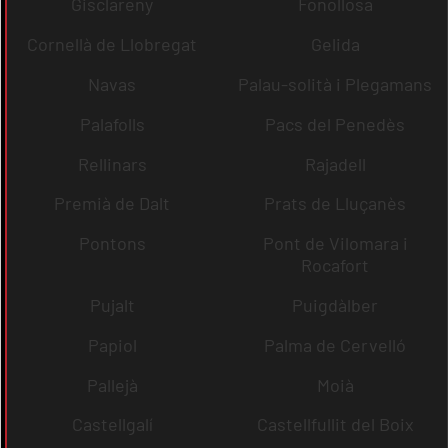
Gisclareny
Fonollosa
Cornellà de Llobregat
Gelida
Navas
Palau-solità i Plegamans
Palafolls
Pacs del Penedès
Rellinars
Rajadell
Premià de Dalt
Prats de Lluçanès
Pontons
Pont de Vilomara i
Rocafort
Pujalt
Puigdàlber
Papiol
Palma de Cervelló
Pallejà
Moià
Castellgalí
Castellfullit del Boix