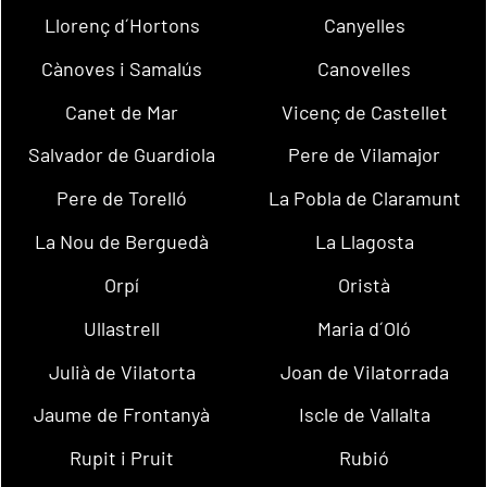
Llorenç d´Hortons
Canyelles
Cànoves i Samalús
Canovelles
Canet de Mar
Vicenç de Castellet
Salvador de Guardiola
Pere de Vilamajor
Pere de Torelló
La Pobla de Claramunt
La Nou de Berguedà
La Llagosta
Orpí
Oristà
Ullastrell
Maria d´Oló
Julià de Vilatorta
Joan de Vilatorrada
Jaume de Frontanyà
Iscle de Vallalta
Rupit i Pruit
Rubió