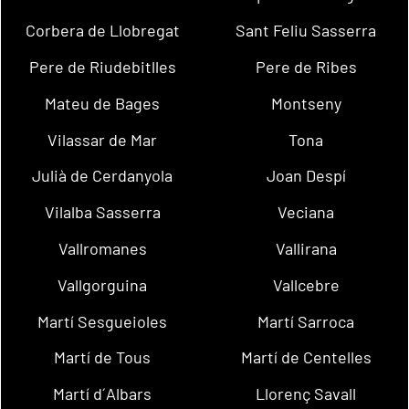
Corbera de Llobregat
Sant Feliu Sasserra
Pere de Riudebitlles
Pere de Ribes
Mateu de Bages
Montseny
Vilassar de Mar
Tona
Julià de Cerdanyola
Joan Despí
Vilalba Sasserra
Veciana
Vallromanes
Vallirana
Vallgorguina
Vallcebre
Martí Sesgueioles
Martí Sarroca
Martí de Tous
Martí de Centelles
Martí d´Albars
Llorenç Savall