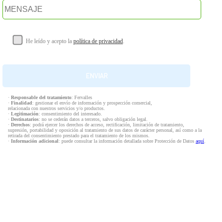
He leído y acepto la
política de privacidad
.
·
Responsable del tratamiento
: Fervalles
·
Finalidad
: gestionar el envío de información y prospección comercial,
relacionada con nuestros servicios y/o productos.
·
Legitimación
: consentimiento del interesado.
·
Destinatarios
: no se cederán datos a terceros, salvo obligación legal.
·
Derechos
: podrá ejercer los derechos de acceso, rectificación, limitación de tratamiento,
supresión, portabilidad y oposición al tratamiento de sus datos de carácter personal, así como a la
retirada del consentimiento prestado para el tratamiento de los mismos.
·
Información adicional
: puede consultar la información detallada sobre Protección de Datos
aquí
.