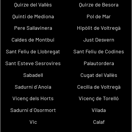
Quirze del Vallès
Quirze de Besora
Quintí de Mediona
Pol de Mar
Pere Sallavinera
Hipòlit de Voltregà
Caldes de Montbui
Just Desvern
Sant Feliu de Llobregat
Sant Feliu de Codines
Sant Esteve Sesrovires
Palautordera
Sabadell
Cugat del Vallès
Sadurní d´Anoia
Cecília de Voltregà
Vicenç dels Horts
Vicenç de Torelló
Sadurní d´Osormort
Vilada
Vic
Calaf