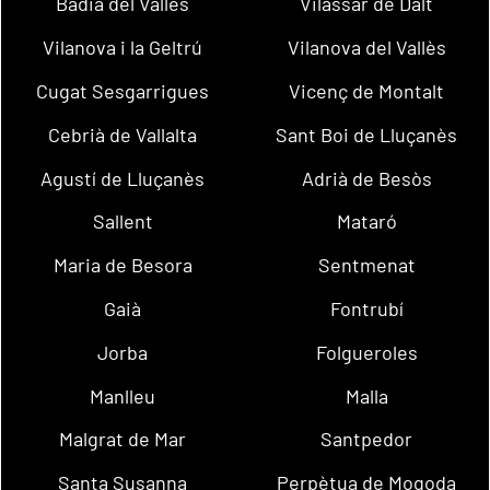
Badia del Vallès
Vilassar de Dalt
Vilanova i la Geltrú
Vilanova del Vallès
Cugat Sesgarrigues
Vicenç de Montalt
Cebrià de Vallalta
Sant Boi de Lluçanès
Agustí de Lluçanès
Adrià de Besòs
Sallent
Mataró
Maria de Besora
Sentmenat
Gaià
Fontrubí
Jorba
Folgueroles
Manlleu
Malla
Malgrat de Mar
Santpedor
Santa Susanna
Perpètua de Mogoda