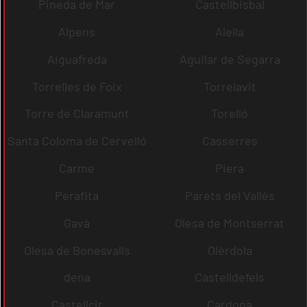
Pineda de Mar
Castellbisbal
Alpens
Alella
Aiguafreda
Aguilar de Segarra
Torrelles de Foix
Torrelavit
Torre de Claramunt
Torelló
Santa Coloma de Cervelló
Casserres
Carme
Piera
Perafita
Parets del Vallès
Gavà
Olesa de Montserrat
Olesa de Bonesvalls
Olèrdola
dena
Castelldefels
Castellcir
Cardona