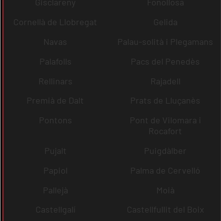
Gisclareny
Fonollosa
Cornellà de Llobregat
Gelida
Navas
Palau-solità i Plegamans
Palafolls
Pacs del Penedès
Rellinars
Rajadell
Premià de Dalt
Prats de Lluçanès
Pontons
Pont de Vilomara i
Rocafort
Pujalt
Puigdàlber
Papiol
Palma de Cervelló
Pallejà
Moià
Castellgalí
Castellfullit del Boix