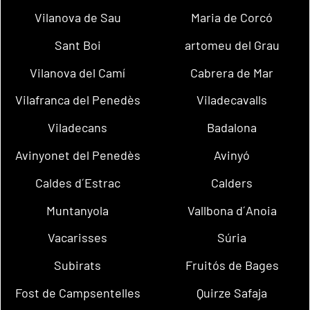
Vilanova de Sau
Maria de Corcó
Sant Boi
artomeu del Grau
Vilanova del Camí
Cabrera de Mar
Vilafranca del Penedès
Viladecavalls
Viladecans
Badalona
Avinyonet del Penedès
Avinyó
Caldes d´Estrac
Calders
Muntanyola
Vallbona d´Anoia
Vacarisses
Súria
Subirats
Fruitós de Bages
Fost de Campsentelles
Quirze Safaja