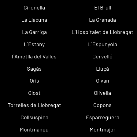
Gironella
El Brull
La Llacuna
La Granada
La Garriga
L´Hospitalet de Llobregat
L´Estany
L´Espunyola
l´Ametlla del Vallès
Cervelló
Sagàs
Lluçà
Orís
Olvan
Olost
Olivella
Torrelles de Llobregat
Copons
Collsuspina
Esparreguera
Montmaneu
Montmajor