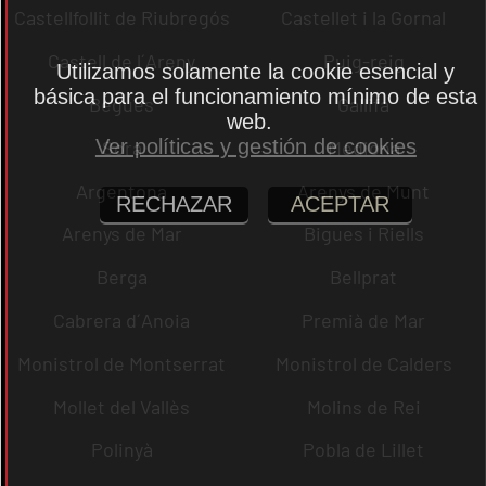
Castellfollit de Riubregós
Castellet i la Gornal
Castell de l´Areny
Puig-reig
Utilizamos solamente la cookie esencial y
básica para el funcionamiento mínimo de esta
Begues
Gallifa
web.
Ver políticas y gestión de cookies
Sora
Mediona
Argentona
Arenys de Munt
RECHAZAR
ACEPTAR
Arenys de Mar
Bigues i Riells
Berga
Bellprat
Cabrera d´Anoia
Premià de Mar
Monistrol de Montserrat
Monistrol de Calders
Mollet del Vallès
Molins de Rei
Polinyà
Pobla de Lillet