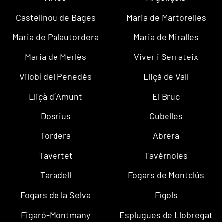
Castellnou de Bages
Maria de Martorelles
Maria de Palautordera
Maria de Miralles
Maria de Merlès
Viver i Serrateix
Vilobí del Penedès
Lliçà de Vall
Lliçà d´Amunt
El Bruc
Dosrius
Cubelles
Tordera
Abrera
Tavertet
Tavèrnoles
Taradell
Fogars de Montclús
Fogars de la Selva
Fígols
Figaró-Montmany
Esplugues de Llobregat