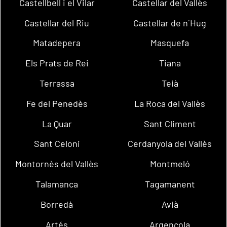
Castellbell i el Vilar
Castellar del Vallès
Castellar del Riu
Castellar de n´Hug
Matadepera
Masquefa
Els Prats de Rei
Tiana
Terrassa
Teià
Fe del Penedès
La Roca del Vallès
La Quar
Sant Climent
Sant Celoni
Cerdanyola del Vallès
Montornès del Vallès
Montmeló
Talamanca
Tagamanent
Borredà
Avià
Artés
Argençola