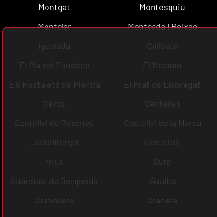
Montgat
Montesquiu
Montclar
Montcada i Reixac
Igualada
Collbató
El Pla del Penedès
El Masnou
Els Hostalets de Pierola
El Prat de Llobregat
Cercs
Centelles
Castellví de Rosanes
Castellví de la Marca
Castellterçol
Castellolí
rrius
Gurb
Guardiola de Berguedà
Gualba
Granollers
Granera